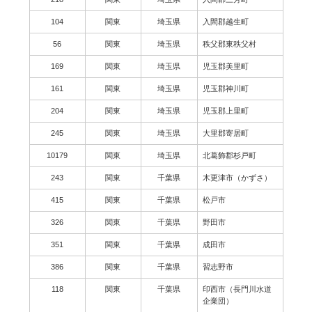
104
関東
埼玉県
入間郡越生町
56
関東
埼玉県
秩父郡東秩父村
169
関東
埼玉県
児玉郡美里町
161
関東
埼玉県
児玉郡神川町
204
関東
埼玉県
児玉郡上里町
245
関東
埼玉県
大里郡寄居町
10179
関東
埼玉県
北葛飾郡杉戸町
243
関東
千葉県
木更津市（かずさ）
415
関東
千葉県
松戸市
326
関東
千葉県
野田市
351
関東
千葉県
成田市
386
関東
千葉県
習志野市
118
関東
千葉県
印西市（長門川水道
企業団）