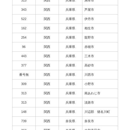
313
関西
兵庫県
洲本市
343
関西
兵庫県
芦屋市
522
関西
兵庫県
伊丹市
162
関西
兵庫県
相生市
254
関西
兵庫県
龍野市
96
関西
兵庫県
赤穂市
443
関西
兵庫県
三木市
377
関西
兵庫県
高砂市
番号無
関西
兵庫県
川西市
309
関西
兵庫県
小野市
313
関西
兵庫県
南あわじ市
313
関西
兵庫県
淡路市
148
関西
兵庫県
川辺郡 猪名川町
739
関西
奈良県
奈良市