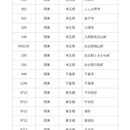
302
関東
埼玉県
ふじみ野市
422
関東
埼玉県
坂戸市
329
関東
埼玉県
入間市
148
関東
埼玉県
入間郡毛呂山町
R02125
関東
埼玉県
比企郡鳩山町
109
関東
埼玉県
比企郡ときがわ町
156
関東
埼玉県
比企郡川島町
448
関東
千葉県
千葉市
2195
関東
千葉県
千葉県
9712
関東
東京都
千代田区
9712
関東
東京都
中央区
9712
関東
東京都
港区
9712
関東
東京都
新宿区
9712
関東
東京都
文京区