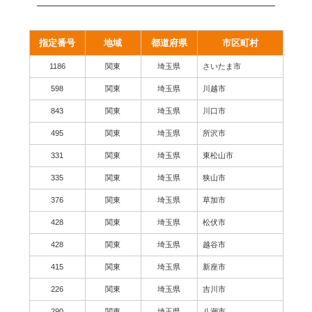
指定番号
地域
都道府県
市区町村
1186
関東
埼玉県
さいたま市
598
関東
埼玉県
川越市
843
関東
埼玉県
川口市
495
関東
埼玉県
所沢市
331
関東
埼玉県
東松山市
335
関東
埼玉県
狭山市
376
関東
埼玉県
草加市
428
関東
埼玉県
松伏市
428
関東
埼玉県
越谷市
415
関東
埼玉県
新座市
226
関東
埼玉県
吉川市
290
関東
埼玉県
八潮市