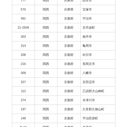
777
関西
兵庫県
西宮市
570
関西
兵庫県
宝塚市
491
関西
京都府
宇治市
21-2509
関西
京都府
京丹波町
303
関西
京都府
南丹市
314
関西
京都府
亀岡市
208
関西
京都府
向日市
216
関西
京都府
長岡京市
309
関西
京都府
八幡市
327
関西
京都府
京田辺市
112
関西
京都府
乙訓郡大山崎町
274
関西
京都府
木津川市
197
関西
京都府
久世郡久御山町
148
関西
京都府
宇治田原町