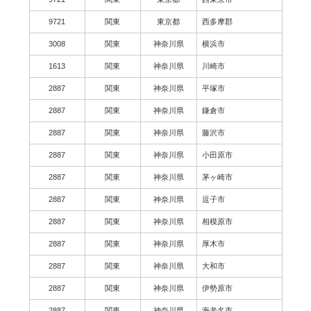
9721
関東
東京都
西多摩郡
3008
関東
神奈川県
横浜市
1613
関東
神奈川県
川崎市
2887
関東
神奈川県
平塚市
2887
関東
神奈川県
鎌倉市
2887
関東
神奈川県
藤沢市
2887
関東
神奈川県
小田原市
2887
関東
神奈川県
茅ヶ崎市
2887
関東
神奈川県
逗子市
2887
関東
神奈川県
相模原市
2887
関東
神奈川県
厚木市
2887
関東
神奈川県
大和市
2887
関東
神奈川県
伊勢原市
2887
関東
神奈川県
海老名市