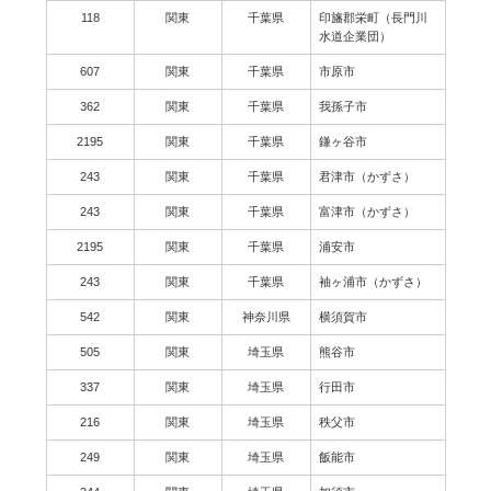
118
関東
千葉県
印旛郡栄町（長門川
水道企業団）
607
関東
千葉県
市原市
362
関東
千葉県
我孫子市
2195
関東
千葉県
鎌ヶ谷市
243
関東
千葉県
君津市（かずさ）
243
関東
千葉県
富津市（かずさ）
2195
関東
千葉県
浦安市
243
関東
千葉県
袖ヶ浦市（かずさ）
542
関東
神奈川県
横須賀市
505
関東
埼玉県
熊谷市
337
関東
埼玉県
行田市
216
関東
埼玉県
秩父市
249
関東
埼玉県
飯能市