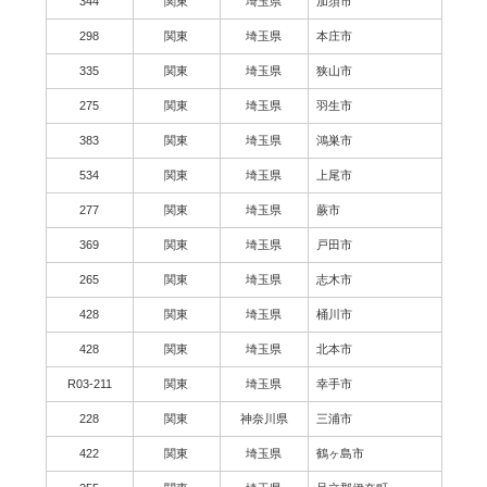
344
関東
埼玉県
加須市
298
関東
埼玉県
本庄市
335
関東
埼玉県
狭山市
275
関東
埼玉県
羽生市
383
関東
埼玉県
鴻巣市
534
関東
埼玉県
上尾市
277
関東
埼玉県
蕨市
369
関東
埼玉県
戸田市
265
関東
埼玉県
志木市
428
関東
埼玉県
桶川市
428
関東
埼玉県
北本市
R03-211
関東
埼玉県
幸手市
228
関東
神奈川県
三浦市
422
関東
埼玉県
鶴ヶ島市