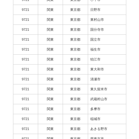
9721
関東
東京都
日野市
9721
関東
東京都
東村山市
9721
関東
東京都
国分寺市
9721
関東
東京都
国立市
9721
関東
東京都
福生市
9721
関東
東京都
狛江市
9721
関東
東京都
東大和市
9721
関東
東京都
清瀬市
9721
関東
東京都
東久留米市
9721
関東
東京都
武蔵村山市
9721
関東
東京都
多摩市
9721
関東
東京都
稲城市
9721
関東
東京都
あきる野市
9721
関東
東京都
西東京市