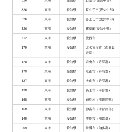
326
東海
愛知県
日進市(愛知中部)
326
東海
愛知県
長久手市(愛知中部)
326
東海
愛知県
みよし市(愛知中部)
326
東海
愛知県
東郷町(愛知中部)
112
東海
愛知県
愛西市
179
東海
愛知県
北名古屋市（西春日
井郡）
120
東海
愛知県
岩倉市（丹羽郡）
170
東海
愛知県
江南市（丹羽郡）
137
東海
愛知県
犬山市（丹羽郡）
130
東海
愛知県
あま市（海部郡）
168
東海
愛知県
飛島村（海部南部）
168
東海
愛知県
弥富市（海部南部）
148
東海
愛知県
津島市（海部郡）
209
東海
愛知県
常滑市（知多郡）