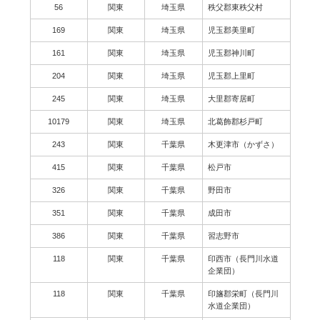
56
関東
埼玉県
秩父郡東秩父村
169
関東
埼玉県
児玉郡美里町
161
関東
埼玉県
児玉郡神川町
204
関東
埼玉県
児玉郡上里町
245
関東
埼玉県
大里郡寄居町
10179
関東
埼玉県
北葛飾郡杉戸町
243
関東
千葉県
木更津市（かずさ）
415
関東
千葉県
松戸市
326
関東
千葉県
野田市
351
関東
千葉県
成田市
386
関東
千葉県
習志野市
118
関東
千葉県
印西市（長門川水道
企業団）
118
関東
千葉県
印旛郡栄町（長門川
水道企業団）