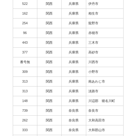
522
関西
兵庫県
伊丹市
162
関西
兵庫県
相生市
254
関西
兵庫県
龍野市
96
関西
兵庫県
赤穂市
443
関西
兵庫県
三木市
377
関西
兵庫県
高砂市
番号無
関西
兵庫県
川西市
309
関西
兵庫県
小野市
313
関西
兵庫県
南あわじ市
313
関西
兵庫県
淡路市
148
関西
兵庫県
川辺郡 猪名川町
739
関西
奈良県
奈良市
262
関西
奈良県
大和高田市
333
関西
奈良県
大和郡山市