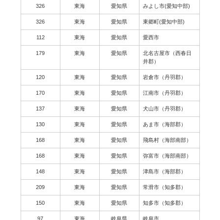
326
東海
愛知県
みよし市(愛知中部)
326
東海
愛知県
東郷町(愛知中部)
112
東海
愛知県
愛西市
179
東海
愛知県
北名古屋市（西春日
井郡）
120
東海
愛知県
岩倉市（丹羽郡）
170
東海
愛知県
江南市（丹羽郡）
137
東海
愛知県
犬山市（丹羽郡）
130
東海
愛知県
あま市（海部郡）
168
東海
愛知県
飛島村（海部南部）
168
東海
愛知県
弥富市（海部南部）
148
東海
愛知県
津島市（海部郡）
209
東海
愛知県
常滑市（知多郡）
150
東海
愛知県
知多市（知多郡）
97
東海
岐阜県
岐阜市