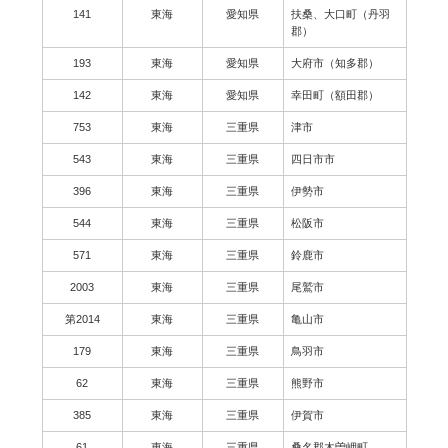
141
東海
愛知県
扶桑、大口町（丹羽
郡）
193
東海
愛知県
大府市（知多郡）
142
東海
愛知県
幸田町（額田郡）
753
東海
三重県
津市
543
東海
三重県
四日市市
396
東海
三重県
伊勢市
544
東海
三重県
松阪市
571
東海
三重県
鈴鹿市
2003
東海
三重県
尾鷲市
第2014
東海
三重県
亀山市
179
東海
三重県
鳥羽市
62
東海
三重県
熊野市
385
東海
三重県
伊賀市
61
東海
三重県
桑名郡木曽岬町