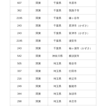
607
関東
千葉県
市原市
362
関東
千葉県
我孫子市
2195
関東
千葉県
鎌ヶ谷市
243
関東
千葉県
君津市（かずさ）
243
関東
千葉県
富津市（かずさ）
2195
関東
千葉県
浦安市
243
関東
千葉県
袖ヶ浦市（かずさ）
542
関東
神奈川県
横須賀市
505
関東
埼玉県
熊谷市
337
関東
埼玉県
行田市
216
関東
埼玉県
秩父市
249
関東
埼玉県
飯能市
344
関東
埼玉県
加須市
298
関東
埼玉県
本庄市