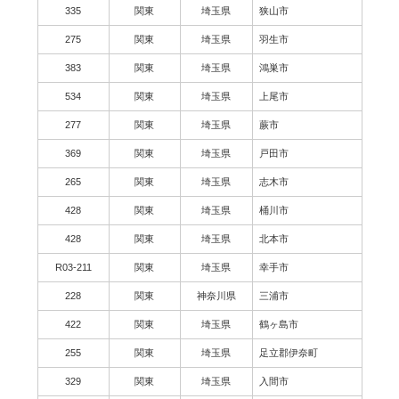
335
関東
埼玉県
狭山市
275
関東
埼玉県
羽生市
383
関東
埼玉県
鴻巣市
534
関東
埼玉県
上尾市
277
関東
埼玉県
蕨市
369
関東
埼玉県
戸田市
265
関東
埼玉県
志木市
428
関東
埼玉県
桶川市
428
関東
埼玉県
北本市
R03-211
関東
埼玉県
幸手市
228
関東
神奈川県
三浦市
422
関東
埼玉県
鶴ヶ島市
255
関東
埼玉県
足立郡伊奈町
329
関東
埼玉県
入間市