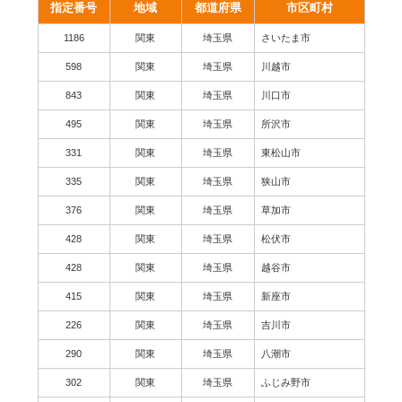
指定番号
地域
都道府県
市区町村
1186
関東
埼玉県
さいたま市
598
関東
埼玉県
川越市
843
関東
埼玉県
川口市
495
関東
埼玉県
所沢市
331
関東
埼玉県
東松山市
335
関東
埼玉県
狭山市
376
関東
埼玉県
草加市
428
関東
埼玉県
松伏市
428
関東
埼玉県
越谷市
415
関東
埼玉県
新座市
226
関東
埼玉県
吉川市
290
関東
埼玉県
八潮市
302
関東
埼玉県
ふじみ野市