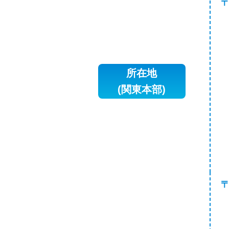
〒
所在地
(関東本部)
〒