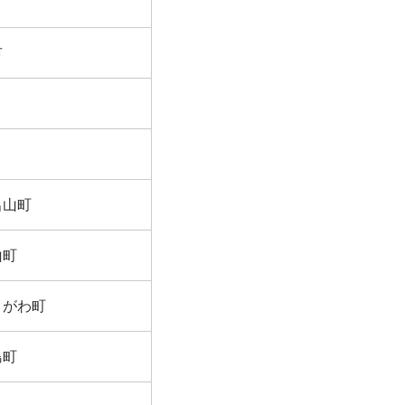
市
呂山町
山町
きがわ町
島町