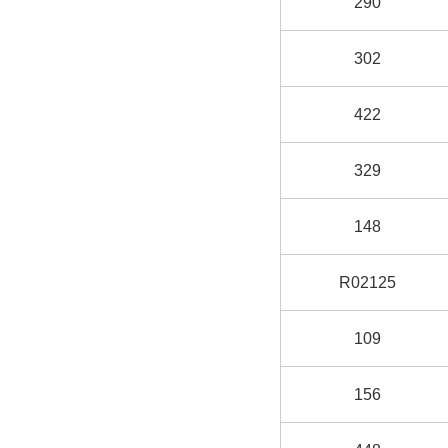
290
302
422
329
148
R02125
109
156