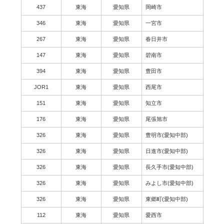
437
東海
愛知県
岡崎市
346
東海
愛知県
一宮市
267
東海
愛知県
春日井市
147
東海
愛知県
碧南市
394
東海
愛知県
豊田市
JOR1
東海
愛知県
西尾市
151
東海
愛知県
知立市
176
東海
愛知県
尾張旭市
326
東海
愛知県
豊明市(愛知中部)
326
東海
愛知県
日進市(愛知中部)
326
東海
愛知県
長久手市(愛知中部)
326
東海
愛知県
みよし市(愛知中部)
326
東海
愛知県
東郷町(愛知中部)
112
東海
愛知県
愛西市