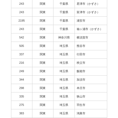
243
関東
千葉県
君津市（かずさ）
243
関東
千葉県
富津市（かずさ）
2195
関東
千葉県
浦安市
243
関東
千葉県
袖ヶ浦市（かずさ）
542
関東
神奈川県
横須賀市
505
関東
埼玉県
熊谷市
337
関東
埼玉県
行田市
216
関東
埼玉県
秩父市
249
関東
埼玉県
飯能市
344
関東
埼玉県
加須市
298
関東
埼玉県
本庄市
335
関東
埼玉県
狭山市
275
関東
埼玉県
羽生市
383
関東
埼玉県
鴻巣市