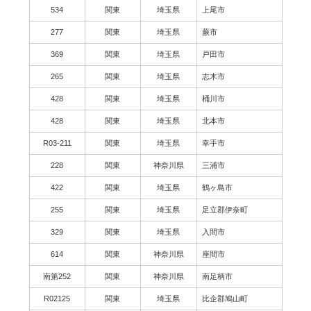
534
関東
埼玉県
上尾市
277
関東
埼玉県
蕨市
369
関東
埼玉県
戸田市
265
関東
埼玉県
志木市
428
関東
埼玉県
桶川市
428
関東
埼玉県
北本市
R03-211
関東
埼玉県
幸手市
228
関東
神奈川県
三浦市
422
関東
埼玉県
鶴ヶ島市
255
関東
埼玉県
足立郡伊奈町
329
関東
埼玉県
入間市
614
関東
神奈川県
座間市
南第252
関東
神奈川県
南足柄市
R02125
関東
埼玉県
比企郡鳩山町