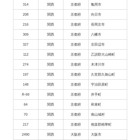
314
関西
京都府
亀岡市
208
関西
京都府
向日市
216
関西
京都府
長岡京市
309
関西
京都府
八幡市
327
関西
京都府
京田辺市
112
関西
京都府
乙訓郡大山崎町
274
関西
京都府
木津川市
197
関西
京都府
久世郡久御山町
148
関西
京都府
宇治田原町
R-69
関西
京都府
井手町
64
関西
京都府
和束町
70
関西
京都府
南山城村
217
関西
京都府
相楽郡精華町
2490
関西
大阪府
大阪市