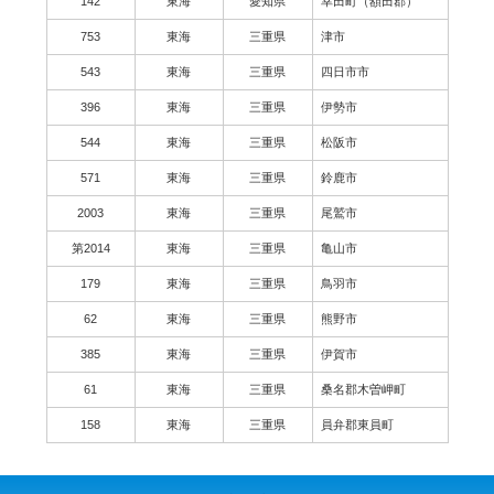
142
東海
愛知県
幸田町（額田郡）
753
東海
三重県
津市
543
東海
三重県
四日市市
396
東海
三重県
伊勢市
544
東海
三重県
松阪市
571
東海
三重県
鈴鹿市
2003
東海
三重県
尾鷲市
第2014
東海
三重県
亀山市
179
東海
三重県
鳥羽市
62
東海
三重県
熊野市
385
東海
三重県
伊賀市
61
東海
三重県
桑名郡木曽岬町
158
東海
三重県
員弁郡東員町