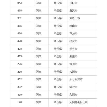
843
関東
埼玉県
川口市
495
関東
埼玉県
所沢市
331
関東
埼玉県
東松山市
335
関東
埼玉県
狭山市
376
関東
埼玉県
草加市
428
関東
埼玉県
松伏市
428
関東
埼玉県
越谷市
415
関東
埼玉県
新座市
226
関東
埼玉県
吉川市
290
関東
埼玉県
八潮市
302
関東
埼玉県
ふじみ野市
422
関東
埼玉県
坂戸市
329
関東
埼玉県
入間市
148
関東
埼玉県
入間郡毛呂山町