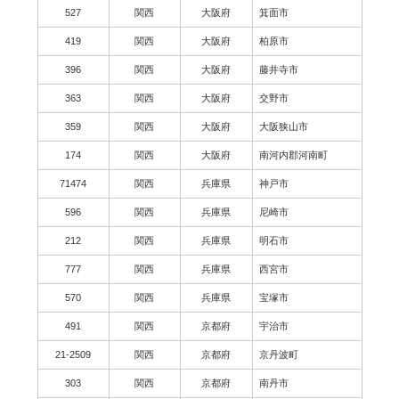
527
関西
大阪府
箕面市
419
関西
大阪府
柏原市
396
関西
大阪府
藤井寺市
363
関西
大阪府
交野市
359
関西
大阪府
大阪狭山市
174
関西
大阪府
南河内郡河南町
71474
関西
兵庫県
神戸市
596
関西
兵庫県
尼崎市
212
関西
兵庫県
明石市
777
関西
兵庫県
西宮市
570
関西
兵庫県
宝塚市
491
関西
京都府
宇治市
21-2509
関西
京都府
京丹波町
303
関西
京都府
南丹市