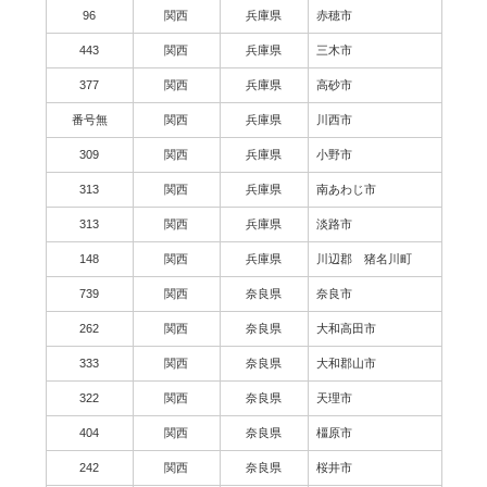
96
関西
兵庫県
赤穂市
443
関西
兵庫県
三木市
377
関西
兵庫県
高砂市
番号無
関西
兵庫県
川西市
309
関西
兵庫県
小野市
313
関西
兵庫県
南あわじ市
313
関西
兵庫県
淡路市
148
関西
兵庫県
川辺郡 猪名川町
739
関西
奈良県
奈良市
262
関西
奈良県
大和高田市
333
関西
奈良県
大和郡山市
322
関西
奈良県
天理市
404
関西
奈良県
橿原市
242
関西
奈良県
桜井市