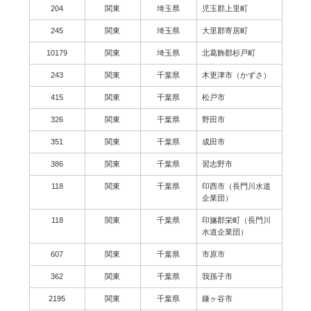
204
関東
埼玉県
児玉郡上里町
245
関東
埼玉県
大里郡寄居町
10179
関東
埼玉県
北葛飾郡杉戸町
243
関東
千葉県
木更津市（かずさ）
415
関東
千葉県
松戸市
326
関東
千葉県
野田市
351
関東
千葉県
成田市
386
関東
千葉県
習志野市
118
関東
千葉県
印西市（長門川水道
企業団）
118
関東
千葉県
印旛郡栄町（長門川
水道企業団）
607
関東
千葉県
市原市
362
関東
千葉県
我孫子市
2195
関東
千葉県
鎌ヶ谷市