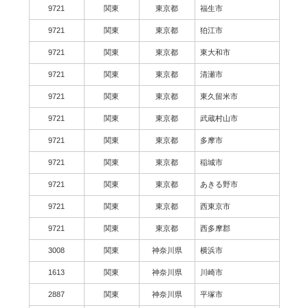
9721
関東
東京都
福生市
9721
関東
東京都
狛江市
9721
関東
東京都
東大和市
9721
関東
東京都
清瀬市
9721
関東
東京都
東久留米市
9721
関東
東京都
武蔵村山市
9721
関東
東京都
多摩市
9721
関東
東京都
稲城市
9721
関東
東京都
あきる野市
9721
関東
東京都
西東京市
9721
関東
東京都
西多摩郡
3008
関東
神奈川県
横浜市
1613
関東
神奈川県
川崎市
2887
関東
神奈川県
平塚市