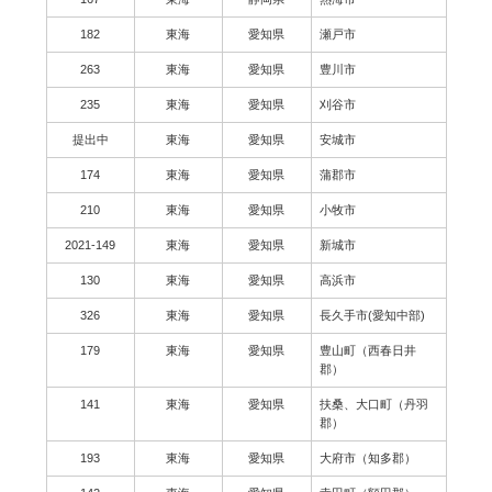
182
東海
愛知県
瀬戸市
263
東海
愛知県
豊川市
235
東海
愛知県
刈谷市
提出中
東海
愛知県
安城市
174
東海
愛知県
蒲郡市
210
東海
愛知県
小牧市
2021-149
東海
愛知県
新城市
130
東海
愛知県
高浜市
326
東海
愛知県
長久手市(愛知中部)
179
東海
愛知県
豊山町（西春日井
郡）
141
東海
愛知県
扶桑、大口町（丹羽
郡）
193
東海
愛知県
大府市（知多郡）