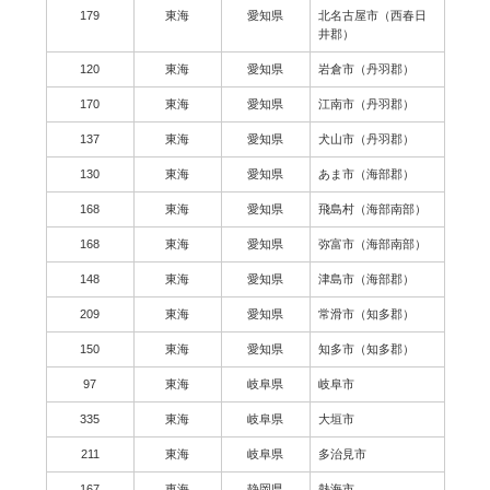
179
東海
愛知県
北名古屋市（西春日
井郡）
120
東海
愛知県
岩倉市（丹羽郡）
170
東海
愛知県
江南市（丹羽郡）
137
東海
愛知県
犬山市（丹羽郡）
130
東海
愛知県
あま市（海部郡）
168
東海
愛知県
飛島村（海部南部）
168
東海
愛知県
弥富市（海部南部）
148
東海
愛知県
津島市（海部郡）
209
東海
愛知県
常滑市（知多郡）
150
東海
愛知県
知多市（知多郡）
97
東海
岐阜県
岐阜市
335
東海
岐阜県
大垣市
211
東海
岐阜県
多治見市
167
東海
静岡県
熱海市