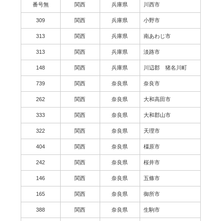
番号無
関西
兵庫県
川西市
309
関西
兵庫県
小野市
313
関西
兵庫県
南あわじ市
313
関西
兵庫県
淡路市
148
関西
兵庫県
川辺郡 猪名川町
739
関西
奈良県
奈良市
262
関西
奈良県
大和高田市
333
関西
奈良県
大和郡山市
322
関西
奈良県
天理市
404
関西
奈良県
橿原市
242
関西
奈良県
桜井市
146
関西
奈良県
五條市
165
関西
奈良県
御所市
388
関西
奈良県
生駒市