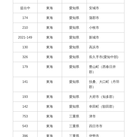
提出中
東海
愛知県
安城市
174
東海
愛知県
蒲郡市
210
東海
愛知県
小牧市
2021-149
東海
愛知県
新城市
130
東海
愛知県
高浜市
326
東海
愛知県
長久手市(愛知中部)
179
東海
愛知県
豊山町（西春日井
郡）
141
東海
愛知県
扶桑、大口町（丹羽
郡）
193
東海
愛知県
大府市（知多郡）
142
東海
愛知県
幸田町（額田郡）
753
東海
三重県
津市
543
東海
三重県
四日市市
396
東海
三重県
伊勢市