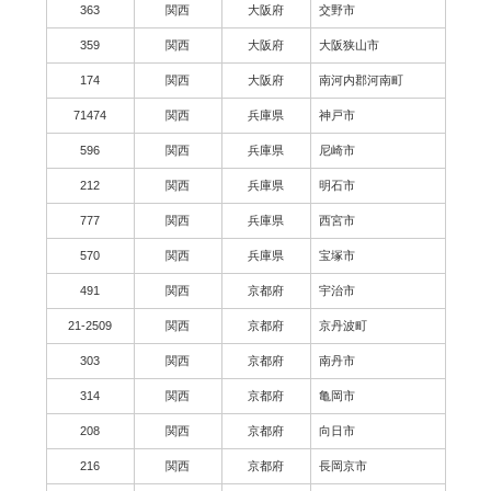
363
関西
大阪府
交野市
359
関西
大阪府
大阪狭山市
174
関西
大阪府
南河内郡河南町
71474
関西
兵庫県
神戸市
596
関西
兵庫県
尼崎市
212
関西
兵庫県
明石市
777
関西
兵庫県
西宮市
570
関西
兵庫県
宝塚市
491
関西
京都府
宇治市
21-2509
関西
京都府
京丹波町
303
関西
京都府
南丹市
314
関西
京都府
亀岡市
208
関西
京都府
向日市
216
関西
京都府
長岡京市