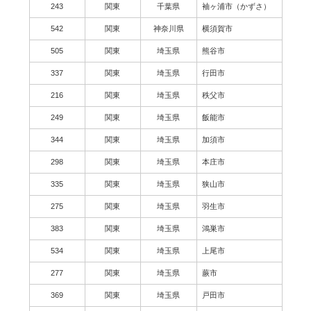
243
関東
千葉県
袖ヶ浦市（かずさ）
542
関東
神奈川県
横須賀市
505
関東
埼玉県
熊谷市
337
関東
埼玉県
行田市
216
関東
埼玉県
秩父市
249
関東
埼玉県
飯能市
344
関東
埼玉県
加須市
298
関東
埼玉県
本庄市
335
関東
埼玉県
狭山市
275
関東
埼玉県
羽生市
383
関東
埼玉県
鴻巣市
534
関東
埼玉県
上尾市
277
関東
埼玉県
蕨市
369
関東
埼玉県
戸田市