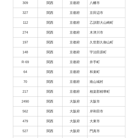
309
関西
京都府
八幡市
327
関西
京都府
京田辺市
112
関西
京都府
乙訓郡大山崎町
274
関西
京都府
木津川市
197
関西
京都府
久世郡久御山町
148
関西
京都府
宇治田原町
R-69
関西
京都府
井手町
64
関西
京都府
和束町
70
関西
京都府
南山城村
217
関西
京都府
相楽郡精華町
2490
関西
大阪府
大阪市
562
関西
大阪府
岸和田市
479
関西
大阪府
大東市
527
関西
大阪府
門真市