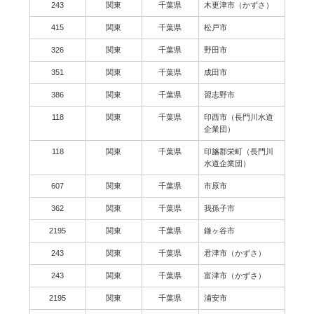
243
関東
千葉県
木更津市（かずさ）
415
関東
千葉県
松戸市
326
関東
千葉県
野田市
351
関東
千葉県
成田市
386
関東
千葉県
習志野市
118
関東
千葉県
印西市（長門川水道
企業団）
118
関東
千葉県
印旛郡栄町（長門川
水道企業団）
607
関東
千葉県
市原市
362
関東
千葉県
我孫子市
2195
関東
千葉県
鎌ヶ谷市
243
関東
千葉県
君津市（かずさ）
243
関東
千葉県
富津市（かずさ）
2195
関東
千葉県
浦安市