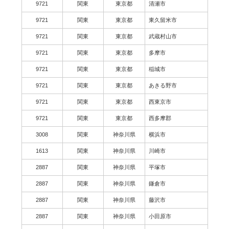
9721
関東
東京都
清瀬市
9721
関東
東京都
東久留米市
9721
関東
東京都
武蔵村山市
9721
関東
東京都
多摩市
9721
関東
東京都
稲城市
9721
関東
東京都
あきる野市
9721
関東
東京都
西東京市
9721
関東
東京都
西多摩郡
3008
関東
神奈川県
横浜市
1613
関東
神奈川県
川崎市
2887
関東
神奈川県
平塚市
2887
関東
神奈川県
鎌倉市
2887
関東
神奈川県
藤沢市
2887
関東
神奈川県
小田原市