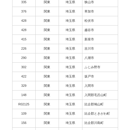
335
関東
埼玉県
狭山市
376
関東
埼玉県
草加市
428
関東
埼玉県
松伏市
428
関東
埼玉県
越谷市
415
関東
埼玉県
新座市
226
関東
埼玉県
吉川市
290
関東
埼玉県
八潮市
302
関東
埼玉県
ふじみ野市
422
関東
埼玉県
坂戸市
329
関東
埼玉県
入間市
148
関東
埼玉県
入間郡毛呂山町
R02125
関東
埼玉県
比企郡鳩山町
109
関東
埼玉県
比企郡ときがわ町
156
関東
埼玉県
比企郡川島町