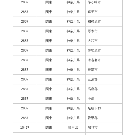
2887
関東
神奈川県
茅ヶ崎市
2887
関東
神奈川県
逗子市
2887
関東
神奈川県
相模原市
2887
関東
神奈川県
厚木市
2887
関東
神奈川県
大和市
2887
関東
神奈川県
伊勢原市
2887
関東
神奈川県
海老名市
2887
関東
神奈川県
綾瀬市
2887
関東
神奈川県
三浦郡
2887
関東
神奈川県
高座郡
2887
関東
神奈川県
中郡
2887
関東
神奈川県
足柄下郡
2887
関東
神奈川県
愛甲郡
10457
関東
埼玉県
深谷市