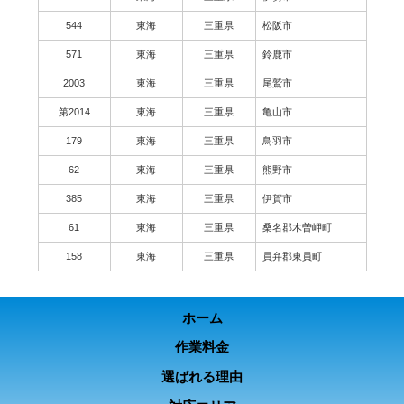
544
東海
三重県
松阪市
571
東海
三重県
鈴鹿市
2003
東海
三重県
尾鷲市
第2014
東海
三重県
亀山市
179
東海
三重県
鳥羽市
62
東海
三重県
熊野市
385
東海
三重県
伊賀市
61
東海
三重県
桑名郡木曽岬町
158
東海
三重県
員弁郡東員町
ホーム
作業料金
選ばれる理由