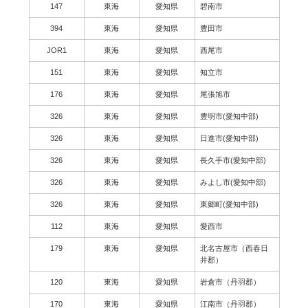
147
東海
愛知県
碧南市
394
東海
愛知県
豊田市
JOR1
東海
愛知県
西尾市
151
東海
愛知県
知立市
176
東海
愛知県
尾張旭市
326
東海
愛知県
豊明市(愛知中部)
326
東海
愛知県
日進市(愛知中部)
326
東海
愛知県
長久手市(愛知中部)
326
東海
愛知県
みよし市(愛知中部)
326
東海
愛知県
東郷町(愛知中部)
112
東海
愛知県
愛西市
179
東海
愛知県
北名古屋市（西春日
井郡）
120
東海
愛知県
岩倉市（丹羽郡）
170
東海
愛知県
江南市（丹羽郡）