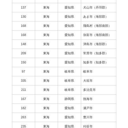
137
東海
愛知県
犬山市（丹羽郡）
130
東海
愛知県
あま市（海部郡）
168
東海
愛知県
飛島村（海部南部）
168
東海
愛知県
弥富市（海部南部）
148
東海
愛知県
津島市（海部郡）
209
東海
愛知県
常滑市（知多郡）
150
東海
愛知県
知多市（知多郡）
97
東海
岐阜県
岐阜市
335
東海
岐阜県
大垣市
211
東海
岐阜県
多治見市
167
東海
静岡県
熱海市
182
東海
愛知県
瀬戸市
263
東海
愛知県
豊川市
235
東海
愛知県
刈谷市