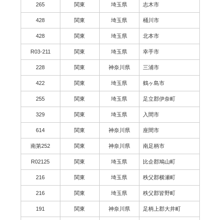
265
関東
埼玉県
志木市
428
関東
埼玉県
桶川市
428
関東
埼玉県
北本市
R03-211
関東
埼玉県
幸手市
228
関東
神奈川県
三浦市
422
関東
埼玉県
鶴ヶ島市
255
関東
埼玉県
足立郡伊奈町
329
関東
埼玉県
入間市
614
関東
神奈川県
座間市
南第252
関東
神奈川県
南足柄市
R02125
関東
埼玉県
比企郡鳩山町
216
関東
埼玉県
秩父郡横瀬町
216
関東
埼玉県
秩父郡皆野町
191
関東
神奈川県
足柄上郡大井町