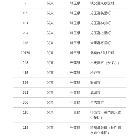
56
関東
埼玉県
秩父郡東秩父村
169
関東
埼玉県
児玉郡美里町
161
関東
埼玉県
児玉郡神川町
204
関東
埼玉県
児玉郡上里町
245
関東
埼玉県
大里郡寄居町
10179
関東
埼玉県
北葛飾郡杉戸町
243
関東
千葉県
木更津市（かずさ）
415
関東
千葉県
松戸市
326
関東
千葉県
野田市
351
関東
千葉県
成田市
386
関東
千葉県
習志野市
118
関東
千葉県
印西市（長門川水道
企業団）
118
関東
千葉県
印旛郡栄町（長門川
水道企業団）