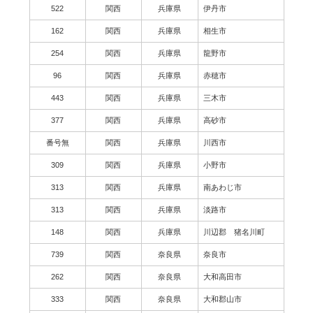
522
関西
兵庫県
伊丹市
162
関西
兵庫県
相生市
254
関西
兵庫県
龍野市
96
関西
兵庫県
赤穂市
443
関西
兵庫県
三木市
377
関西
兵庫県
高砂市
番号無
関西
兵庫県
川西市
309
関西
兵庫県
小野市
313
関西
兵庫県
南あわじ市
313
関西
兵庫県
淡路市
148
関西
兵庫県
川辺郡 猪名川町
739
関西
奈良県
奈良市
262
関西
奈良県
大和高田市
333
関西
奈良県
大和郡山市