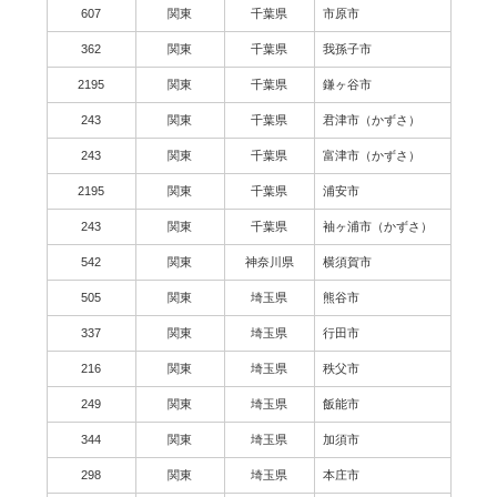
607
関東
千葉県
市原市
362
関東
千葉県
我孫子市
2195
関東
千葉県
鎌ヶ谷市
243
関東
千葉県
君津市（かずさ）
243
関東
千葉県
富津市（かずさ）
2195
関東
千葉県
浦安市
243
関東
千葉県
袖ヶ浦市（かずさ）
542
関東
神奈川県
横須賀市
505
関東
埼玉県
熊谷市
337
関東
埼玉県
行田市
216
関東
埼玉県
秩父市
249
関東
埼玉県
飯能市
344
関東
埼玉県
加須市
298
関東
埼玉県
本庄市