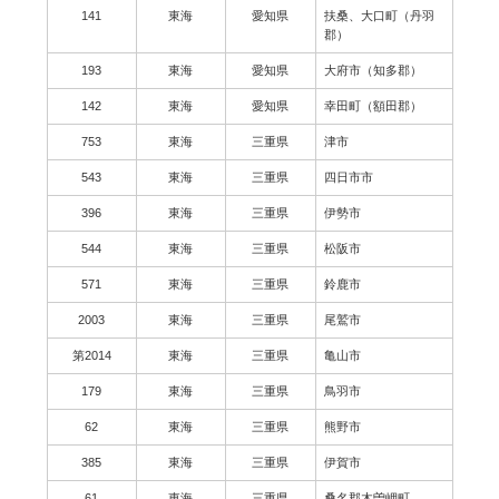
141
東海
愛知県
扶桑、大口町（丹羽
郡）
193
東海
愛知県
大府市（知多郡）
142
東海
愛知県
幸田町（額田郡）
753
東海
三重県
津市
543
東海
三重県
四日市市
396
東海
三重県
伊勢市
544
東海
三重県
松阪市
571
東海
三重県
鈴鹿市
2003
東海
三重県
尾鷲市
第2014
東海
三重県
亀山市
179
東海
三重県
鳥羽市
62
東海
三重県
熊野市
385
東海
三重県
伊賀市
61
東海
三重県
桑名郡木曽岬町