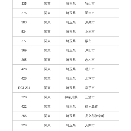
335
関東
埼玉県
狭山市
275
関東
埼玉県
羽生市
383
関東
埼玉県
鴻巣市
534
関東
埼玉県
上尾市
277
関東
埼玉県
蕨市
369
関東
埼玉県
戸田市
265
関東
埼玉県
志木市
428
関東
埼玉県
桶川市
428
関東
埼玉県
北本市
R03-211
関東
埼玉県
幸手市
228
関東
神奈川県
三浦市
422
関東
埼玉県
鶴ヶ島市
255
関東
埼玉県
足立郡伊奈町
329
関東
埼玉県
入間市