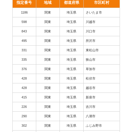
指定番号
地域
都道府県
市区町村
1186
関東
埼玉県
さいたま市
598
関東
埼玉県
川越市
843
関東
埼玉県
川口市
495
関東
埼玉県
所沢市
331
関東
埼玉県
東松山市
335
関東
埼玉県
狭山市
376
関東
埼玉県
草加市
428
関東
埼玉県
松伏市
428
関東
埼玉県
越谷市
415
関東
埼玉県
新座市
226
関東
埼玉県
吉川市
290
関東
埼玉県
八潮市
302
関東
埼玉県
ふじみ野市