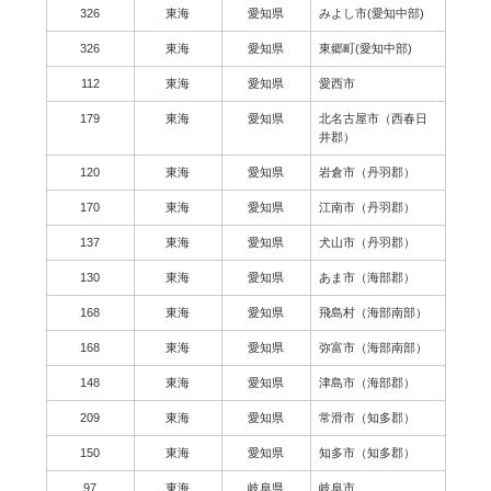
326
東海
愛知県
みよし市(愛知中部)
326
東海
愛知県
東郷町(愛知中部)
112
東海
愛知県
愛西市
179
東海
愛知県
北名古屋市（西春日
井郡）
120
東海
愛知県
岩倉市（丹羽郡）
170
東海
愛知県
江南市（丹羽郡）
137
東海
愛知県
犬山市（丹羽郡）
130
東海
愛知県
あま市（海部郡）
168
東海
愛知県
飛島村（海部南部）
168
東海
愛知県
弥富市（海部南部）
148
東海
愛知県
津島市（海部郡）
209
東海
愛知県
常滑市（知多郡）
150
東海
愛知県
知多市（知多郡）
97
東海
岐阜県
岐阜市