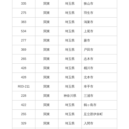
335
関東
埼玉県
狭山市
275
関東
埼玉県
羽生市
383
関東
埼玉県
鴻巣市
534
関東
埼玉県
上尾市
277
関東
埼玉県
蕨市
369
関東
埼玉県
戸田市
265
関東
埼玉県
志木市
428
関東
埼玉県
桶川市
428
関東
埼玉県
北本市
R03-211
関東
埼玉県
幸手市
228
関東
神奈川県
三浦市
422
関東
埼玉県
鶴ヶ島市
255
関東
埼玉県
足立郡伊奈町
329
関東
埼玉県
入間市