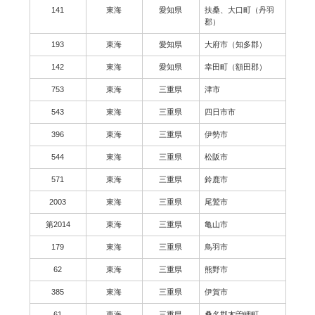
141
東海
愛知県
扶桑、大口町（丹羽
郡）
193
東海
愛知県
大府市（知多郡）
142
東海
愛知県
幸田町（額田郡）
753
東海
三重県
津市
543
東海
三重県
四日市市
396
東海
三重県
伊勢市
544
東海
三重県
松阪市
571
東海
三重県
鈴鹿市
2003
東海
三重県
尾鷲市
第2014
東海
三重県
亀山市
179
東海
三重県
鳥羽市
62
東海
三重県
熊野市
385
東海
三重県
伊賀市
61
東海
三重県
桑名郡木曽岬町