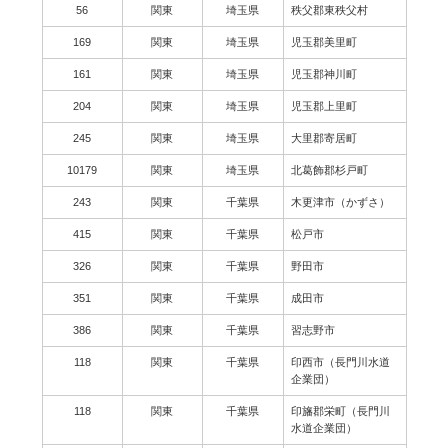
56
関東
埼玉県
秩父郡東秩父村
169
関東
埼玉県
児玉郡美里町
161
関東
埼玉県
児玉郡神川町
204
関東
埼玉県
児玉郡上里町
245
関東
埼玉県
大里郡寄居町
10179
関東
埼玉県
北葛飾郡杉戸町
243
関東
千葉県
木更津市（かずさ）
415
関東
千葉県
松戸市
326
関東
千葉県
野田市
351
関東
千葉県
成田市
386
関東
千葉県
習志野市
118
関東
千葉県
印西市（長門川水道
企業団）
118
関東
千葉県
印旛郡栄町（長門川
水道企業団）