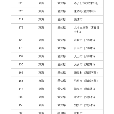
326
東海
愛知県
みよし市(愛知中部)
326
東海
愛知県
東郷町(愛知中部)
112
東海
愛知県
愛西市
179
東海
愛知県
北名古屋市（西春日
井郡）
120
東海
愛知県
岩倉市（丹羽郡）
170
東海
愛知県
江南市（丹羽郡）
137
東海
愛知県
犬山市（丹羽郡）
130
東海
愛知県
あま市（海部郡）
168
東海
愛知県
飛島村（海部南部）
168
東海
愛知県
弥富市（海部南部）
148
東海
愛知県
津島市（海部郡）
209
東海
愛知県
常滑市（知多郡）
150
東海
愛知県
知多市（知多郡）
97
東海
岐阜県
岐阜市