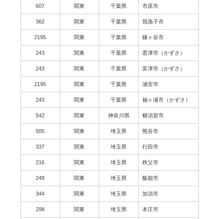
607
関東
千葉県
市原市
362
関東
千葉県
我孫子市
2195
関東
千葉県
鎌ヶ谷市
243
関東
千葉県
君津市（かずさ）
243
関東
千葉県
富津市（かずさ）
2195
関東
千葉県
浦安市
243
関東
千葉県
袖ヶ浦市（かずさ）
542
関東
神奈川県
横須賀市
505
関東
埼玉県
熊谷市
337
関東
埼玉県
行田市
216
関東
埼玉県
秩父市
249
関東
埼玉県
飯能市
344
関東
埼玉県
加須市
298
関東
埼玉県
本庄市