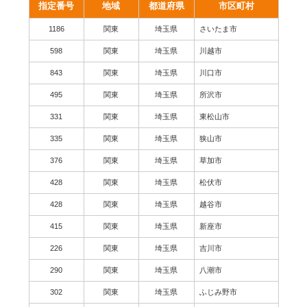
指定番号
地域
都道府県
市区町村
1186
関東
埼玉県
さいたま市
598
関東
埼玉県
川越市
843
関東
埼玉県
川口市
495
関東
埼玉県
所沢市
331
関東
埼玉県
東松山市
335
関東
埼玉県
狭山市
376
関東
埼玉県
草加市
428
関東
埼玉県
松伏市
428
関東
埼玉県
越谷市
415
関東
埼玉県
新座市
226
関東
埼玉県
吉川市
290
関東
埼玉県
八潮市
302
関東
埼玉県
ふじみ野市