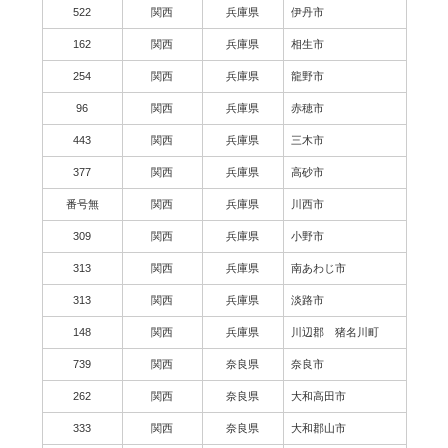
522
関西
兵庫県
伊丹市
162
関西
兵庫県
相生市
254
関西
兵庫県
龍野市
96
関西
兵庫県
赤穂市
443
関西
兵庫県
三木市
377
関西
兵庫県
高砂市
番号無
関西
兵庫県
川西市
309
関西
兵庫県
小野市
313
関西
兵庫県
南あわじ市
313
関西
兵庫県
淡路市
148
関西
兵庫県
川辺郡 猪名川町
739
関西
奈良県
奈良市
262
関西
奈良県
大和高田市
333
関西
奈良県
大和郡山市