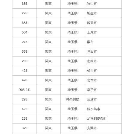
335
関東
埼玉県
狭山市
275
関東
埼玉県
羽生市
383
関東
埼玉県
鴻巣市
534
関東
埼玉県
上尾市
277
関東
埼玉県
蕨市
369
関東
埼玉県
戸田市
265
関東
埼玉県
志木市
428
関東
埼玉県
桶川市
428
関東
埼玉県
北本市
R03-211
関東
埼玉県
幸手市
228
関東
神奈川県
三浦市
422
関東
埼玉県
鶴ヶ島市
255
関東
埼玉県
足立郡伊奈町
329
関東
埼玉県
入間市