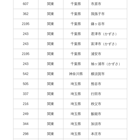
607
関東
千葉県
市原市
362
関東
千葉県
我孫子市
2195
関東
千葉県
鎌ヶ谷市
243
関東
千葉県
君津市（かずさ）
243
関東
千葉県
富津市（かずさ）
2195
関東
千葉県
浦安市
243
関東
千葉県
袖ヶ浦市（かずさ）
542
関東
神奈川県
横須賀市
505
関東
埼玉県
熊谷市
337
関東
埼玉県
行田市
216
関東
埼玉県
秩父市
249
関東
埼玉県
飯能市
344
関東
埼玉県
加須市
298
関東
埼玉県
本庄市