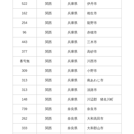
522
関西
兵庫県
伊丹市
162
関西
兵庫県
相生市
254
関西
兵庫県
龍野市
96
関西
兵庫県
赤穂市
443
関西
兵庫県
三木市
377
関西
兵庫県
高砂市
番号無
関西
兵庫県
川西市
309
関西
兵庫県
小野市
313
関西
兵庫県
南あわじ市
313
関西
兵庫県
淡路市
148
関西
兵庫県
川辺郡 猪名川町
739
関西
奈良県
奈良市
262
関西
奈良県
大和高田市
333
関西
奈良県
大和郡山市