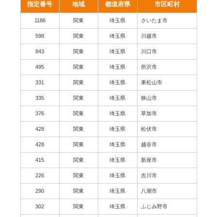
指定番号
地域
都道府県
市区町村
1186
関東
埼玉県
さいたま市
598
関東
埼玉県
川越市
843
関東
埼玉県
川口市
495
関東
埼玉県
所沢市
331
関東
埼玉県
東松山市
335
関東
埼玉県
狭山市
376
関東
埼玉県
草加市
428
関東
埼玉県
松伏市
428
関東
埼玉県
越谷市
415
関東
埼玉県
新座市
226
関東
埼玉県
吉川市
290
関東
埼玉県
八潮市
302
関東
埼玉県
ふじみ野市