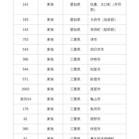
141
東海
愛知県
扶桑、大口町（丹羽
郡）
193
東海
愛知県
大府市（知多郡）
142
東海
愛知県
幸田町（額田郡）
753
東海
三重県
津市
543
東海
三重県
四日市市
396
東海
三重県
伊勢市
544
東海
三重県
松阪市
571
東海
三重県
鈴鹿市
2003
東海
三重県
尾鷲市
第2014
東海
三重県
亀山市
179
東海
三重県
鳥羽市
62
東海
三重県
熊野市
385
東海
三重県
伊賀市
61
東海
三重県
桑名郡木曽岬町