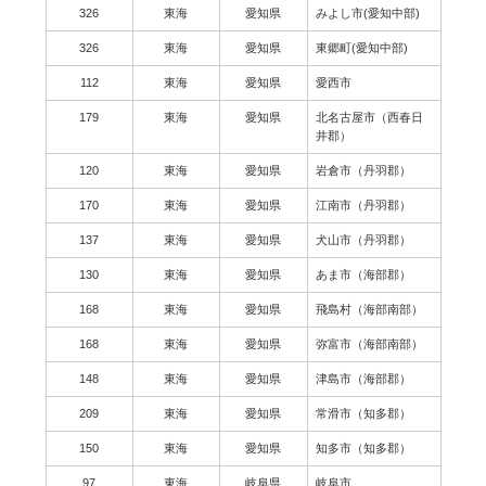
326
東海
愛知県
みよし市(愛知中部)
326
東海
愛知県
東郷町(愛知中部)
112
東海
愛知県
愛西市
179
東海
愛知県
北名古屋市（西春日
井郡）
120
東海
愛知県
岩倉市（丹羽郡）
170
東海
愛知県
江南市（丹羽郡）
137
東海
愛知県
犬山市（丹羽郡）
130
東海
愛知県
あま市（海部郡）
168
東海
愛知県
飛島村（海部南部）
168
東海
愛知県
弥富市（海部南部）
148
東海
愛知県
津島市（海部郡）
209
東海
愛知県
常滑市（知多郡）
150
東海
愛知県
知多市（知多郡）
97
東海
岐阜県
岐阜市