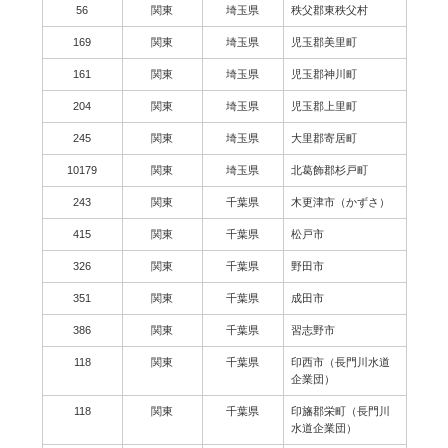
56
関東
埼玉県
秩父郡東秩父村
169
関東
埼玉県
児玉郡美里町
161
関東
埼玉県
児玉郡神川町
204
関東
埼玉県
児玉郡上里町
245
関東
埼玉県
大里郡寄居町
10179
関東
埼玉県
北葛飾郡杉戸町
243
関東
千葉県
木更津市（かずさ）
415
関東
千葉県
松戸市
326
関東
千葉県
野田市
351
関東
千葉県
成田市
386
関東
千葉県
習志野市
118
関東
千葉県
印西市（長門川水道
企業団）
118
関東
千葉県
印旛郡栄町（長門川
水道企業団）