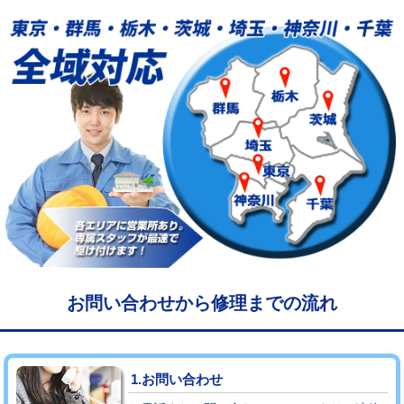
給水管工事※（塩ビ管（VP・HI）使
33,000円
用/3ｍまで)
給水管工事※（塩ビ管（VP・HI）使
+8,800円
用（追加）/3ｍ超え)
給水管工事※（ライニング鋼管・銅
44,000円
管・ポリ管・HT管使用/3ｍまで)
給水管工事※（ライニング鋼管・銅
+8,800円
管・ポリ管・HT管使用/3ｍ超え)
マス交換（土の掘削・埋め戻し作業）
11,000円~
マス交換（深さ50㎝未満）
55,000円
お問い合わせから修理までの流れ
マス交換（深さ50㎝以上）
66,000円
コンクリート斫り（厚さ10㎝まで）
27,500円
1.お問い合わせ
コンクリート斫り（厚さ10㎝超え）
38,500円