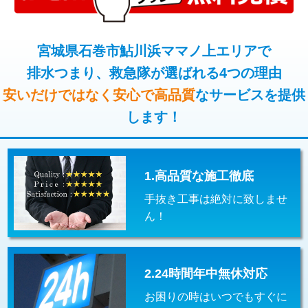
コンクリート斫り（厚さ10㎝超え）
38,500円
桝清掃
8,800円
モルタル補修（厚さ10㎝まで）
27,500円
宮城県石巻市鮎川浜ママノ上エリアで
止水・漏水調査・防水処理・清掃・修
11,000円
理・調整・分解・加工など（軽作業）
排水つまり、救急隊が選ばれる4つの理由
モルタル補修（厚さ10㎝超え）
38,500円
安いだけではなく安心で高品質
なサービスを提供
止水・漏水調査・防水処理・清掃・修
22,000円
追加人工
16,500円
理・調整・分解・加工など（中作業）
します！
廃棄・処分
現場見積
止水・漏水調査・防水処理・清掃・修
33,000円
理・調整・分解・加工など（重作業）
1.高品質な施工徹底
その他部品の脱着
8,800円～
手抜き工事は絶対に致しませ
交換・取付（タンク）
22,000円+材料費
ん！
交換・取付(単水栓（壁付・デッキ
13,200円+材料費
式）)
2.24時間年中無休対応
交換・取付(混合水栓（壁付・デッキ
16,500円+材料費
式・ワンホール）)
お困りの時はいつでもすぐに