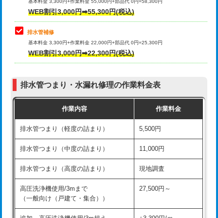
式）)
基本料金 3,300円+作業料金 55,000円+部品代 0円=58,300円
コンクリート斫り（厚さ10㎝超え）
38,500円
WEB割引3,000円➡55,300円(税込)
交換・取付(混合水栓（壁付・デッキ
16,500円+材料費
式・ワンホール）)
モルタル補修（厚さ10㎝まで）
27,500円
排水管補修
基本料金 3,300円+作業料金 22,000円+部品代 0円=25,300円
交換・取付(排水栓・排水トラップ
22,000円+材料費
モルタル補修（厚さ10㎝超え）
38,500円
WEB割引3,000円➡22,300円(税込)
（P/S/ポップアップ））
台所シンク・作業台設置
現場見積
交換・取付（その他部品）
11,000円+材料費
排水管つまり・水漏れ修理の作業料金表
追加人工
16,500円
持込商品取付（単水栓）
13,200円
作業内容
作業料金
廃棄・処分
現場見積
持込商品取付（混合水栓）
16,500円
排水管つまり（軽度の詰まり）
5,500円
※給水管工事は20mmまでの価格です。
持込商品取付（浄水器・分岐水栓）
16,500円
排水管つまり（中度の詰まり）
11,000円
給水管工事※（ホール加工)
16,500円
排水管つまり（高度の詰まり）
現地調査
給水管工事※（バンド止め)
3,300円
高圧洗浄機使用/3mまで
27,500円～
（一般向け（戸建て・集合））
給水管工事※（支持金具設置)
5,500円