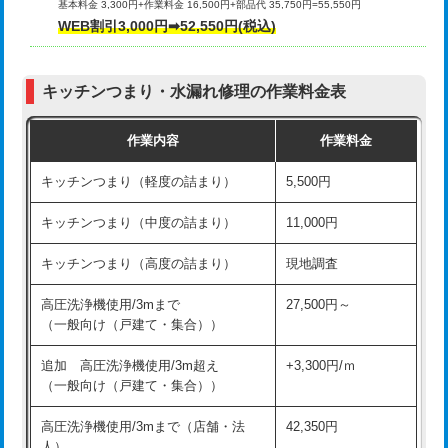
基本料金 3,300円+作業料金 16,500円+部品代 35,750円=55,550円
給水管工事※（ライニング鋼管・銅
44,000円
WEB割引3,000円➡52,550円(税込)
その他部品の脱着
8,800円～
管・ポリ管・HT管使用/3ｍまで)
交換・取付（タンク）
22,000円+材料費
給水管工事※（ライニング鋼管・銅
+8,800円
管・ポリ管・HT管使用/3ｍ超え)
キッチンつまり・水漏れ修理の作業料金表
交換・取付(単水栓（壁付・デッキ
13,200円+材料費
式）)
排水管工事（土の掘削・埋め戻し作
11,000円~
作業内容
作業料金
業）
交換・取付(混合水栓（壁付・デッキ
16,500円+材料費
キッチンつまり（軽度の詰まり）
5,500円
式・ワンホール）)
排水管工事（排水管工事/3ｍまで）
55,000円
キッチンつまり（中度の詰まり）
11,000円
交換・取付(排水栓・排水トラップ
22,000円+材料費
排水管工事（追加 排水管工事/3ｍ超
+11,000円
（P/S/ポップアップ））
え）
キッチンつまり（高度の詰まり）
現地調査
交換・取付（その他部品）
11,000円+材料費
マス交換（土の掘削・埋め戻し作業）
11,000円~
高圧洗浄機使用/3mまで
27,500円～
（一般向け（戸建て・集合））
持込商品取付（単水栓）
13,200円
マス交換（深さ50㎝未満）
55,000円
追加 高圧洗浄機使用/3m超え
+3,300円/ｍ
持込商品取付（混合水栓）
16,500円
マス交換（深さ50㎝以上）
66,000円
（一般向け（戸建て・集合））
持込商品取付（浄水器・分岐水栓）
16,500円
コンクリート斫り（厚さ10㎝まで）
27,500円
高圧洗浄機使用/3mまで（店舗・法
42,350円
人）