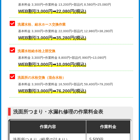
管・ポリ管・HT管使用/3ｍ超え)
基本料金 3,300円+作業料金 13,200円+部品代 8,580円=25,080円
止水・漏水調査・防水処理・清掃・修
33,000円
WEB割引3,000円➡22,080円(税込)
理・調整・分解・加工など（重作業）
排水管工事（土の掘削・埋め戻し作
11,000円~
業）
洗濯水栓、給水ホース交換作業
キッチンタンク脱着
16,500円
基本料金 3,300円+作業料金 22,000円+部品代 12,980円=38,280円
排水管工事（排水管工事/3ｍまで）
55,000円
WEB割引3,000円➡35,280円(税込)
その他部品の脱着
8,800円～
排水管工事（追加 排水管工事/3ｍ超
+11,000円
交換・取付（タンク）
22,000円+材料費
洗濯水栓給水栓上部交換
え）
基本料金 3,300円+作業料金 8,800円+部品代 990円=13,090円
交換・取付(単水栓（壁付・デッキ
13,200円+材料費
WEB割引3,000円➡10,090円(税込)
マス交換（土の掘削・埋め戻し作業）
11,000円~
式）)
洗面所の水栓交換（混合水栓）
マス交換（深さ50㎝未満）
55,000円
交換・取付(混合水栓（壁付・デッキ
16,500円+材料費
基本料金 3,300円+作業料金 16,500円+部品代 59,400円=79,200円
式・ワンホール）)
WEB割引3,000円➡76,200円(税込)
マス交換（深さ50㎝以上）
66,000円
交換・取付(排水栓・排水トラップ
22,000円+材料費
コンクリート斫り（厚さ10㎝まで）
27,500円
（P/S/ポップアップ））
洗面所つまり・水漏れ修理の作業料金表
コンクリート斫り（厚さ10㎝超え）
38,500円
交換・取付（その他部品）
11,000円+材料費
作業内容
作業料金
モルタル補修（厚さ10㎝まで）
27,500円
持込商品取付（単水栓）
13,200円
洗面所つまり（軽度の詰まり）
5,500円