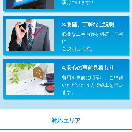
駆けつけます！
交換・取付(排水栓・排水トラップ
22,000円+材料費
（P/S/ポップアップ））
交換・取付（その他部品）
11,000円+材料費
3.明確、丁寧なご説明
必要な工事内容を明確、丁寧
持込商品取付（単水栓）
13,200円
に
持込商品取付（混合水栓）
16,500円
ご説明します。
持込商品取付（浄水器・分岐水栓）
16,500円
4.安心の事前見積もり
給水管工事※（ホール加工)
16,500円
費用を事前に明示し、ご納得
給水管工事※（バンド止め)
3,300円
いただいたうえで施工を行い
ます。
給水管工事※（支持金具設置)
5,500円
給水管工事※（保温材使用（バンド止
5,500円
め込み）)
対応エリア
給水管工事※（土の掘削・埋め戻し作
11,000円
業)