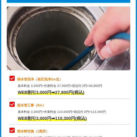
給水管工事※（ライニング鋼管・銅
44,000円
追加トーラー機使用/3m超え
+3,300円
管・ポリ管・HT管使用/3ｍまで)
カメラ調査
33,000円
給水管工事※（ライニング鋼管・銅
+8,800円
管・ポリ管・HT管使用/3ｍ超え)
桝清掃
8,800円
排水管工事（土の掘削・埋め戻し作
11,000円~
止水・漏水調査・防水処理・清掃・修
11,000円
業）
理・調整・分解・加工など（軽作業）
排水管工事（排水管工事/3ｍまで）
55,000円
止水・漏水調査・防水処理・清掃・修
22,000円
理・調整・分解・加工など（中作業）
排水管工事（追加 排水管工事/3ｍ超
+11,000円
排水管洗浄（高圧洗浄3ｍ迄）
え）
基本料金 3,300円+作業料金 27,500円+部品代 0円=30,800円
止水・漏水調査・防水処理・清掃・修
33,000円
WEB割引3,000円➡27,800円(税込)
理・調整・分解・加工など（重作業）
マス交換（土の掘削・埋め戻し作業）
11,000円~
排水管工事（8ｍ）
その他部品の脱着
8,800円～
マス交換（深さ50㎝未満）
55,000円
基本料金 3,300円+作業料金 110,000円+部品代 0円=113,300円
WEB割引3,000円➡110,300円(税込)
交換・取付（タンク）
22,000円+材料費
マス交換（深さ50㎝以上）
66,000円
交換・取付(単水栓（壁付・デッキ
13,200円+材料費
コンクリート斫り（厚さ10㎝まで）
27,500円
排水桝交換（1箇所）