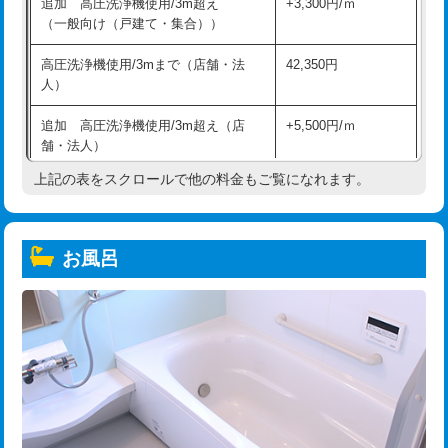
追加 高圧洗浄機使用/3m超え
+3,300円/ｍ
（一般向け（戸建て・集合））
高圧洗浄機使用/3mまで（店舗・法
42,350円
人）
追加 高圧洗浄機使用/3m超え（店
+5,500円/ｍ
舗・法人）
上記の表をスクロールで他の料金もご覧になれます。
高度高圧洗浄換
現地調査
トーラー作業
16,500円
お風呂
トーラー機使用/3mまで
33,000円
追加トーラー機使用/3m超え
+3,300円
カメラ調査
33,000円
桝清掃
8,800円
止水・漏水調査・防水処理・清掃・修
11,000円