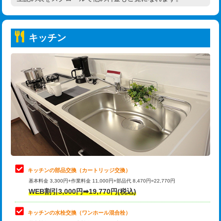
高度高圧洗浄換
現地調査
持込商品取付（普通便座⇔温水洗浄便
22,000円
トーラー作業
16,500円
座）
キッチン
トーラー機使用/3mまで
33,000円
給水管工事※（ホール加工)
16,500円
追加トーラー機使用/3m超え
+3,300円
給水管工事※（バンド止め)
3,300円
カメラ調査
33,000円
給水管工事※（支持金具設置)
5,500円
桝清掃
8,800円
給水管工事※（保温材使用（バンド止
5,500円
め込み）)
止水・漏水調査・防水処理・清掃・修
11,000円
理・調整・分解・加工など（軽作業）
給水管工事※（土の掘削・埋め戻し作
11,000円
業)
止水・漏水調査・防水処理・清掃・修
22,000円
理・調整・分解・加工など（中作業）
給水管工事※（塩ビ管（VP・HI）使
33,000円
キッチンの部品交換（カートリッジ交換）
用/3ｍまで)
基本料金 3,300円+作業料金 11,000円+部品代 8,470円=22,770円
止水・漏水調査・防水処理・清掃・修
33,000円
WEB割引3,000円➡19,770円(税込)
理・調整・分解・加工など（重作業）
給水管工事※（塩ビ管（VP・HI）使
+8,800円
用（追加）/3ｍ超え)
キッチンの水栓交換（ワンホール混合栓）
お風呂タンク脱着
16,500円