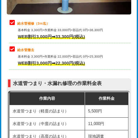
理・調整・分解・加工など（軽作業）
排水管工事（追加 排水管工事/3ｍ超
+11,000円
止水・漏水調査・防水処理・清掃・修
22,000円
え）
理・調整・分解・加工など（中作業）
給水管補修（3ｍ迄）
マス交換（土の掘削・埋め戻し作業）
11,000円~
基本料金 3,300円+作業料金 33,000円+部品代 0円=36,300円
止水・漏水調査・防水処理・清掃・修
33,000円
WEB割引3,000円➡33,300円(税込)
理・調整・分解・加工など（重作業）
マス交換（深さ50㎝未満）
55,000円
給水管撤去
その他部品の脱着
8,800円～
マス交換（深さ50㎝以上）
66,000円
基本料金 3,300円+作業料金 22,000円+部品代 0円=25,300円
WEB割引3,000円➡22,300円(税込)
交換・取付（タンク）
22,000円+材料費
コンクリート斫り（厚さ10㎝まで）
27,500円
交換・取付(単水栓（壁付・デッキ
13,200円+材料費
コンクリート斫り（厚さ10㎝超え）
38,500円
式）)
水道管つまり・水漏れ修理の作業料金表
モルタル補修（厚さ10㎝まで）
27,500円
交換・取付(混合水栓（壁付・デッキ
16,500円+材料費
作業内容
作業料金
式・ワンホール）)
モルタル補修（厚さ10㎝超え）
38,500円
水道管つまり（軽度の詰まり）
5,500円
交換・取付(排水栓・排水トラップ
22,000円+材料費
洗面台設置
38,500円
（P/S/ポップアップ））
水道管つまり（中度の詰まり）
11,000円
化粧台設置
22,000円
交換・取付（その他部品）
11,000円+材料費
水道管つまり（高度の詰まり）
現地調査