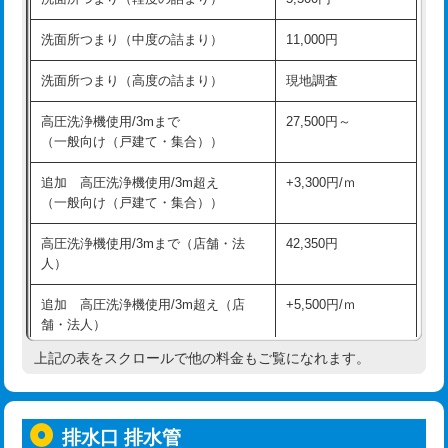
モルタル補修（厚さ10㎝超え）
38,500円
持込商品取付（混合水栓）
16,500円
洗面所つまり（中度の詰まり）
11,000円
洗面台設置
38,500円
持込商品取付（浄水器・分岐水栓）
16,500円
洗面所つまり（高度の詰まり）
現地調査
バスタブ設置
現場見積
給水管工事※（ホール加工)
16,500円
高圧洗浄機使用/3mまで
27,500円～
追加人工
16,500円
（一般向け（戸建て・集合））
給水管工事※（バンド止め)
3,300円
廃棄・処分
現場見積
追加 高圧洗浄機使用/3m超え
+3,300円/ｍ
給水管工事※（支持金具設置)
5,500円
（一般向け（戸建て・集合））
※給水管工事は20mmまでの価格です。
給水管工事※（保温材使用（バンド止
5,500円
高圧洗浄機使用/3mまで（店舗・法
42,350円
め込み）)
人）
給水管工事※（土の掘削・埋め戻し作
11,000円
追加 高圧洗浄機使用/3m超え（店
+5,500円/ｍ
業)
舗・法人）
給水管工事※（塩ビ管（VP・HI）使
33,000円
上記の表をスクロールで他の料金もご覧になれます。
高度高圧洗浄換
現地調査
用/3ｍまで)
トーラー作業
16,500円
給水管工事※（塩ビ管（VP・HI）使
+8,800円
用（追加）/3ｍ超え)
排水口 排水管
トーラー機使用/3mまで
33,000円