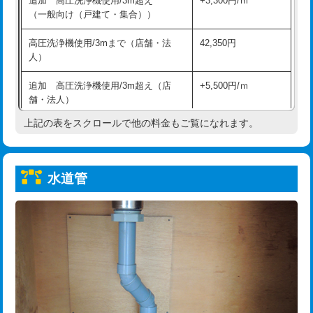
追加 高圧洗浄機使用/3m超え
+3,300円/ｍ
給水管工事※（保温材使用（バンド止
5,500円
（一般向け（戸建て・集合））
め込み）)
高圧洗浄機使用/3mまで（店舗・法
42,350円
給水管工事※（土の掘削・埋め戻し作
11,000円
人）
業)
追加 高圧洗浄機使用/3m超え（店
+5,500円/ｍ
給水管工事※（塩ビ管（VP・HI）使
33,000円
舗・法人）
用/3ｍまで)
上記の表をスクロールで他の料金もご覧になれます。
高度高圧洗浄換
現地調査
給水管工事※（塩ビ管（VP・HI）使
+8,800円
用（追加）/3ｍ超え)
トーラー作業
16,500円
給水管工事※（ライニング鋼管・銅
44,000円
水道管
トーラー機使用/3mまで
33,000円
管・ポリ管・HT管使用/3ｍまで)
追加トーラー機使用/3m超え
+3,300円
給水管工事※（ライニング鋼管・銅
+8,800円
管・ポリ管・HT管使用/3ｍ超え)
カメラ調査
33,000円
排水管工事（土の掘削・埋め戻し作
11,000円~
桝清掃
8,800円
業）
止水・漏水調査・防水処理・清掃・修
11,000円
排水管工事（排水管工事/3ｍまで）
55,000円