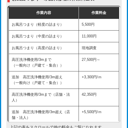
交換・取付（普通便座）
11,000円+材料費
作業内容
作業料金
交換・取付（温水洗浄便座）
16,500円+材料費
お風呂つまり（軽度の詰まり）
5,500円
交換・取付(単水栓（壁付・デッキ
13,200円+材料費
式）)
お風呂つまり（中度の詰まり）
11,000円
交換・取付(混合水栓（壁付・デッキ
16,500円+材料費
お風呂つまり（高度の詰まり）
現地調査
式・ワンホール）)
高圧洗浄機使用/3mまで
27,500円～
交換・取付(排水栓・排水トラップ
22,000円+材料費
（一般向け（戸建て・集合））
（P/S/ポップアップ））
追加 高圧洗浄機使用/3m超え
+3,300円/ｍ
交換・取付（その他部品）
11,000円+材料費
（一般向け（戸建て・集合））
持込商品取付（単水栓）
13,200円
高圧洗浄機使用/3mまで（店舗・法
42,350円
人）
持込商品取付（混合水栓）
16,500円
追加 高圧洗浄機使用/3m超え（店
+5,500円/ｍ
持込商品取付（浄水器・分岐水栓）
16,500円
舗・法人）
持込商品取付（温水洗浄便座）
22,000円
上記の表をスクロールで他の料金もご覧になれます。