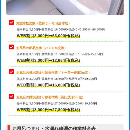
理・調整・分解・加工など（軽作業）
止水・漏水調査・防水処理・清掃・修
22,000円
理・調整・分解・加工など（中作業）
浴室水栓交換（壁付サーモ 混合水栓）
基本料金 3,300円+作業料金 16,500円+部品代 46,200円=66,000円
止水・漏水調査・防水処理・清掃・修
33,000円
WEB割引3,000円➡63,000円(税込)
理・調整・分解・加工など（重作業）
お風呂の部品交換（ハンドル交換）
トイレタンク脱着
16,500円
基本料金 3,300円+作業料金 11,000円+部品代 1,364円=15,664円
WEB割引3,000円➡12,664円(税込)
トイレ便器脱着
16,500円
タンクレストイレ脱着
33,000円
お風呂の排水詰まり除去作業（トーラー作業3ｍ迄）
基本料金 3,300円+作業料金 16,500円+部品代 0円=19,800円
小便器トイレ脱着
現地見積
WEB割引3,000円➡16,800円(税込)
その他部品の脱着
8,800円～
お風呂の排水詰まり除去作業（高圧洗浄3ｍ迄）
基本料金 3,300円+作業料金 27,500円+部品代 0円=30,800円
交換・取付（タンク）
22,000円+材料費
WEB割引3,000円➡27,800円(税込)
交換・取付（便器）
22,000円+材料費
お風呂つまり・水漏れ修理の作業料金表