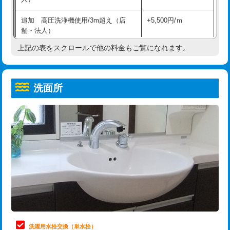
給水管工事※（ホール加工)
16,500円
コンクリート斫り（厚さ10㎝超え）
38,500円
追加 高圧洗浄機使用/3m超え（店
+5,500円/ｍ
給水管工事※（バンド止め)
3,300円
モルタル補修（厚さ10㎝まで）
27,500円
舗・法人）
給水管工事※（支持金具設置)
5,500円
モルタル補修（厚さ10㎝超え）
38,500円
上記の表をスクロールで他の料金もご覧になれます。
高度高圧洗浄換
現地調査
給水管工事※（保温材使用（バンド止
5,500円
洗面台設置
38,500円
トーラー作業
16,500円
め込み）)
洗面所
追加人工
16,500円
トーラー機使用/3mまで
33,000円
給水管工事※（土の掘削・埋め戻し作
11,000円
業)
廃棄・処分
現場見積
追加トーラー機使用/3m超え
+3,300円
給水管工事※（塩ビ管（VP・HI）使
33,000円
※給水管工事は20mmまでの価格です。
カメラ調査
33,000円
用/3ｍまで)
桝清掃
8,800円
給水管工事※（塩ビ管（VP・HI）使
+8,800円
用（追加）/3ｍ超え)
止水・漏水調査・防水処理・清掃・修
11,000円
理・調整・分解・加工など（軽作業）
給水管工事※（ライニング鋼管・銅
44,000円
管・ポリ管・HT管使用/3ｍまで)
止水・漏水調査・防水処理・清掃・修
22,000円
理・調整・分解・加工など（中作業）
給水管工事※（ライニング鋼管・銅
+8,800円
洗濯用水栓交換（単水栓）