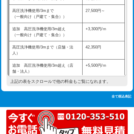
追加人工
16,500円
持込商品取付（単水栓）
13,200円
高圧洗浄機使用/3mまで
27,500円～
廃棄・処分
現場見積
（一般向け（戸建て・集合））
持込商品取付（混合水栓）
16,500円
※給水管工事は20mmまでの価格です。
追加 高圧洗浄機使用/3m超え
+3,300円/ｍ
持込商品取付（浄水器・分岐水栓）
16,500円
（一般向け（戸建て・集合））
排水管工事（土の掘削・埋め戻し作
11,000円~
高圧洗浄機使用/3mまで（店舗・法
42,350円
業）
人）
排水管工事（排水管工事/3ｍまで）
55,000円
追加 高圧洗浄機使用/3m超え（店
+5,500円/ｍ
舗・法人）
排水管工事（追加 排水管工事/3ｍ超
+11,000円
え）
上記の表をスクロールで他の料金もご覧になれます。
高度高圧洗浄換
現地調査
マス交換（土の掘削・埋め戻し作業）
11,000円~
トーラー作業
16,500円
全て税込表記
マス交換（深さ50㎝未満）
55,000円
トーラー機使用/3mまで
33,000円
マス交換（深さ50㎝以上）
66,000円
追加トーラー機使用/3m超え
+3,300円
コンクリート斫り（厚さ10㎝まで）
27,500円
カメラ調査
33,000円