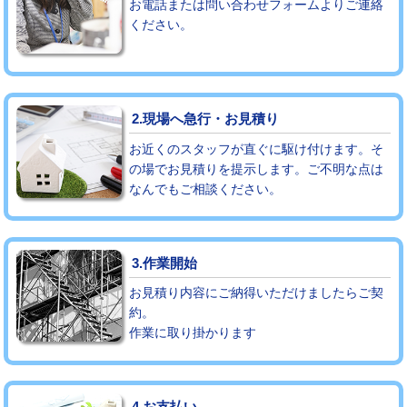
お電話または問い合わせフォームよりご連絡
ください。
モルタル補修（厚さ10㎝まで）
27,500円
モルタル補修（厚さ10㎝超え）
38,500円
追加人工
16,500円
2.現場へ急行・お見積り
廃棄・処分
現場見積
お近くのスタッフが直ぐに駆け付けます。そ
の場でお見積りを提示します。ご不明な点は
なんでもご相談ください。
※給水管工事は20mmまでの価格です。
3.作業開始
お見積り内容にご納得いただけましたらご契
約。
作業に取り掛かります
4.お支払い