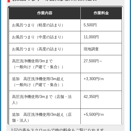
交換・取付（普通便座）
11,000円+材料費
作業内容
作業料金
交換・取付（温水洗浄便座）
16,500円+材料費
お風呂つまり（軽度の詰まり）
5,500円
交換・取付(単水栓（壁付・デッキ
13,200円+材料費
式）)
お風呂つまり（中度の詰まり）
11,000円
交換・取付(混合水栓（壁付・デッキ
16,500円+材料費
お風呂つまり（高度の詰まり）
現地調査
式・ワンホール）)
高圧洗浄機使用/3mまで
27,500円～
交換・取付(排水栓・排水トラップ
22,000円+材料費
（一般向け（戸建て・集合））
（P/S/ポップアップ））
追加 高圧洗浄機使用/3m超え
+3,300円/ｍ
交換・取付（その他部品）
11,000円+材料費
（一般向け（戸建て・集合））
持込商品取付（単水栓）
13,200円
高圧洗浄機使用/3mまで（店舗・法
42,350円
人）
持込商品取付（混合水栓）
16,500円
追加 高圧洗浄機使用/3m超え（店
+5,500円/ｍ
持込商品取付（浄水器・分岐水栓）
16,500円
舗・法人）
持込商品取付（温水洗浄便座）
22,000円
上記の表をスクロールで他の料金もご覧になれます。