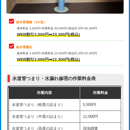
理・調整・分解・加工など（軽作業）
排水管工事（追加 排水管工事/3ｍ超
+11,000円
止水・漏水調査・防水処理・清掃・修
22,000円
え）
理・調整・分解・加工など（中作業）
給水管補修（3ｍ迄）
マス交換（土の掘削・埋め戻し作業）
11,000円~
基本料金 3,300円+作業料金 33,000円+部品代 0円=36,300円
止水・漏水調査・防水処理・清掃・修
33,000円
WEB割引3,000円➡33,300円(税込)
理・調整・分解・加工など（重作業）
マス交換（深さ50㎝未満）
55,000円
給水管撤去
その他部品の脱着
8,800円～
マス交換（深さ50㎝以上）
66,000円
基本料金 3,300円+作業料金 22,000円+部品代 0円=25,300円
WEB割引3,000円➡22,300円(税込)
交換・取付（タンク）
22,000円+材料費
コンクリート斫り（厚さ10㎝まで）
27,500円
交換・取付(単水栓（壁付・デッキ
13,200円+材料費
コンクリート斫り（厚さ10㎝超え）
38,500円
式）)
水道管つまり・水漏れ修理の作業料金表
モルタル補修（厚さ10㎝まで）
27,500円
交換・取付(混合水栓（壁付・デッキ
16,500円+材料費
作業内容
作業料金
式・ワンホール）)
モルタル補修（厚さ10㎝超え）
38,500円
水道管つまり（軽度の詰まり）
5,500円
交換・取付(排水栓・排水トラップ
22,000円+材料費
洗面台設置
38,500円
（P/S/ポップアップ））
水道管つまり（中度の詰まり）
11,000円
化粧台設置
22,000円
交換・取付（その他部品）
11,000円+材料費
水道管つまり（高度の詰まり）
現地調査