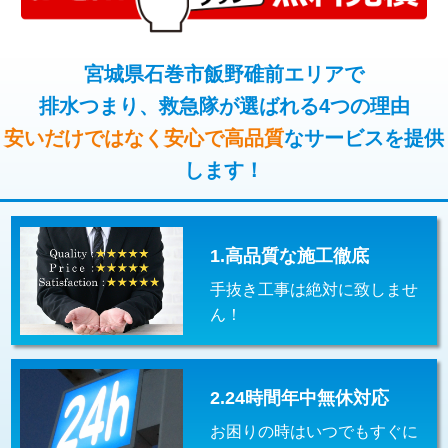
コンクリート斫り（厚さ10㎝超え）
38,500円
桝清掃
8,800円
モルタル補修（厚さ10㎝まで）
27,500円
宮城県石巻市飯野碓前エリアで
止水・漏水調査・防水処理・清掃・修
11,000円
理・調整・分解・加工など（軽作業）
排水つまり、救急隊が選ばれる4つの理由
モルタル補修（厚さ10㎝超え）
38,500円
安いだけではなく安心で高品質
なサービスを提供
止水・漏水調査・防水処理・清掃・修
22,000円
追加人工
16,500円
理・調整・分解・加工など（中作業）
します！
廃棄・処分
現場見積
止水・漏水調査・防水処理・清掃・修
33,000円
理・調整・分解・加工など（重作業）
1.高品質な施工徹底
その他部品の脱着
8,800円～
手抜き工事は絶対に致しませ
交換・取付（タンク）
22,000円+材料費
ん！
交換・取付(単水栓（壁付・デッキ
13,200円+材料費
式）)
2.24時間年中無休対応
交換・取付(混合水栓（壁付・デッキ
16,500円+材料費
式・ワンホール）)
お困りの時はいつでもすぐに