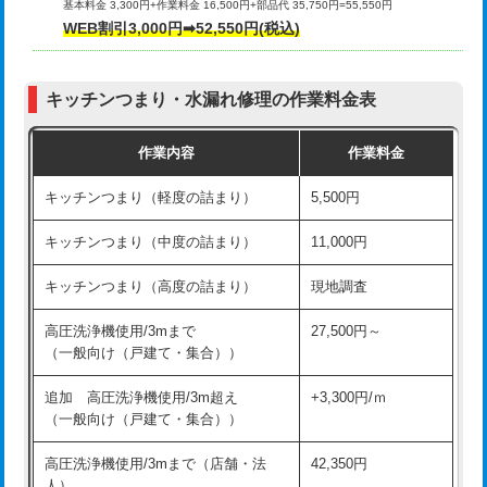
基本料金 3,300円+作業料金 16,500円+部品代 35,750円=55,550円
給水管工事※（ライニング鋼管・銅
44,000円
WEB割引3,000円➡52,550円(税込)
その他部品の脱着
8,800円～
管・ポリ管・HT管使用/3ｍまで)
交換・取付（タンク）
22,000円+材料費
給水管工事※（ライニング鋼管・銅
+8,800円
管・ポリ管・HT管使用/3ｍ超え)
キッチンつまり・水漏れ修理の作業料金表
交換・取付(単水栓（壁付・デッキ
13,200円+材料費
式）)
排水管工事（土の掘削・埋め戻し作
11,000円~
作業内容
作業料金
業）
交換・取付(混合水栓（壁付・デッキ
16,500円+材料費
キッチンつまり（軽度の詰まり）
5,500円
式・ワンホール）)
排水管工事（排水管工事/3ｍまで）
55,000円
キッチンつまり（中度の詰まり）
11,000円
交換・取付(排水栓・排水トラップ
22,000円+材料費
排水管工事（追加 排水管工事/3ｍ超
+11,000円
（P/S/ポップアップ））
え）
キッチンつまり（高度の詰まり）
現地調査
交換・取付（その他部品）
11,000円+材料費
マス交換（土の掘削・埋め戻し作業）
11,000円~
高圧洗浄機使用/3mまで
27,500円～
（一般向け（戸建て・集合））
持込商品取付（単水栓）
13,200円
マス交換（深さ50㎝未満）
55,000円
追加 高圧洗浄機使用/3m超え
+3,300円/ｍ
持込商品取付（混合水栓）
16,500円
マス交換（深さ50㎝以上）
66,000円
（一般向け（戸建て・集合））
持込商品取付（浄水器・分岐水栓）
16,500円
コンクリート斫り（厚さ10㎝まで）
27,500円
高圧洗浄機使用/3mまで（店舗・法
42,350円
人）