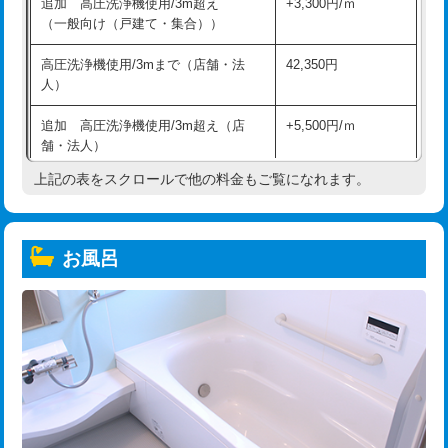
追加 高圧洗浄機使用/3m超え
+3,300円/ｍ
（一般向け（戸建て・集合））
高圧洗浄機使用/3mまで（店舗・法
42,350円
人）
追加 高圧洗浄機使用/3m超え（店
+5,500円/ｍ
舗・法人）
上記の表をスクロールで他の料金もご覧になれます。
高度高圧洗浄換
現地調査
トーラー作業
16,500円
お風呂
トーラー機使用/3mまで
33,000円
追加トーラー機使用/3m超え
+3,300円
カメラ調査
33,000円
桝清掃
8,800円
止水・漏水調査・防水処理・清掃・修
11,000円