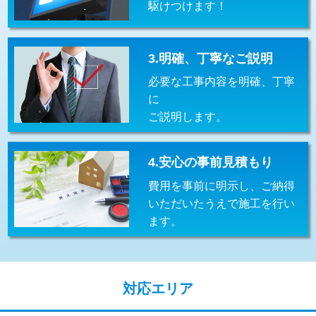
駆けつけます！
交換・取付(排水栓・排水トラップ
22,000円+材料費
（P/S/ポップアップ））
交換・取付（その他部品）
11,000円+材料費
3.明確、丁寧なご説明
必要な工事内容を明確、丁寧
持込商品取付（単水栓）
13,200円
に
持込商品取付（混合水栓）
16,500円
ご説明します。
持込商品取付（浄水器・分岐水栓）
16,500円
4.安心の事前見積もり
給水管工事※（ホール加工)
16,500円
費用を事前に明示し、ご納得
給水管工事※（バンド止め)
3,300円
いただいたうえで施工を行い
ます。
給水管工事※（支持金具設置)
5,500円
給水管工事※（保温材使用（バンド止
5,500円
め込み）)
対応エリア
給水管工事※（土の掘削・埋め戻し作
11,000円
業)