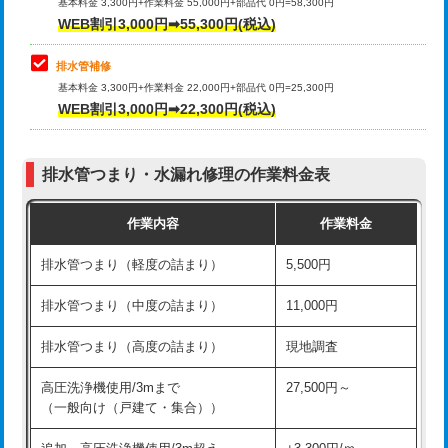
式）)
基本料金 3,300円+作業料金 55,000円+部品代 0円=58,300円
コンクリート斫り（厚さ10㎝超え）
38,500円
WEB割引3,000円➡55,300円(税込)
交換・取付(混合水栓（壁付・デッキ
16,500円+材料費
式・ワンホール）)
モルタル補修（厚さ10㎝まで）
27,500円
排水管補修
基本料金 3,300円+作業料金 22,000円+部品代 0円=25,300円
交換・取付(排水栓・排水トラップ
22,000円+材料費
モルタル補修（厚さ10㎝超え）
38,500円
WEB割引3,000円➡22,300円(税込)
（P/S/ポップアップ））
台所シンク・作業台設置
現場見積
交換・取付（その他部品）
11,000円+材料費
排水管つまり・水漏れ修理の作業料金表
追加人工
16,500円
持込商品取付（単水栓）
13,200円
作業内容
作業料金
廃棄・処分
現場見積
持込商品取付（混合水栓）
16,500円
排水管つまり（軽度の詰まり）
5,500円
※給水管工事は20mmまでの価格です。
持込商品取付（浄水器・分岐水栓）
16,500円
排水管つまり（中度の詰まり）
11,000円
給水管工事※（ホール加工)
16,500円
排水管つまり（高度の詰まり）
現地調査
給水管工事※（バンド止め)
3,300円
高圧洗浄機使用/3mまで
27,500円～
（一般向け（戸建て・集合））
給水管工事※（支持金具設置)
5,500円