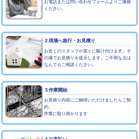
お電話または問い合わせフォームよりご連絡
ください。
モルタル補修（厚さ10㎝まで）
27,500円
モルタル補修（厚さ10㎝超え）
38,500円
追加人工
16,500円
2.現場へ急行・お見積り
廃棄・処分
現場見積
お近くのスタッフが直ぐに駆け付けます。そ
の場でお見積りを提示します。ご不明な点は
なんでもご相談ください。
※給水管工事は20mmまでの価格です。
3.作業開始
お見積り内容にご納得いただけましたらご契
約。
作業に取り掛かります
4.お支払い