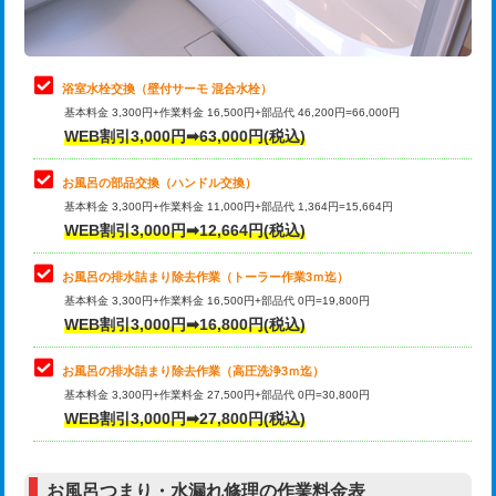
理・調整・分解・加工など（軽作業）
止水・漏水調査・防水処理・清掃・修
22,000円
理・調整・分解・加工など（中作業）
浴室水栓交換（壁付サーモ 混合水栓）
基本料金 3,300円+作業料金 16,500円+部品代 46,200円=66,000円
止水・漏水調査・防水処理・清掃・修
33,000円
WEB割引3,000円➡63,000円(税込)
理・調整・分解・加工など（重作業）
お風呂の部品交換（ハンドル交換）
トイレタンク脱着
16,500円
基本料金 3,300円+作業料金 11,000円+部品代 1,364円=15,664円
WEB割引3,000円➡12,664円(税込)
トイレ便器脱着
16,500円
タンクレストイレ脱着
33,000円
お風呂の排水詰まり除去作業（トーラー作業3ｍ迄）
基本料金 3,300円+作業料金 16,500円+部品代 0円=19,800円
小便器トイレ脱着
現地見積
WEB割引3,000円➡16,800円(税込)
その他部品の脱着
8,800円～
お風呂の排水詰まり除去作業（高圧洗浄3ｍ迄）
基本料金 3,300円+作業料金 27,500円+部品代 0円=30,800円
交換・取付（タンク）
22,000円+材料費
WEB割引3,000円➡27,800円(税込)
交換・取付（便器）
22,000円+材料費
お風呂つまり・水漏れ修理の作業料金表