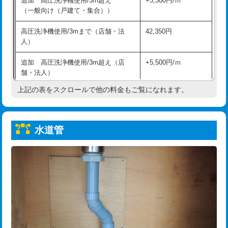
追加 高圧洗浄機使用/3m超え
+3,300円/ｍ
給水管工事※（保温材使用（バンド止
5,500円
（一般向け（戸建て・集合））
め込み）)
高圧洗浄機使用/3mまで（店舗・法
42,350円
給水管工事※（土の掘削・埋め戻し作
11,000円
人）
業)
追加 高圧洗浄機使用/3m超え（店
+5,500円/ｍ
給水管工事※（塩ビ管（VP・HI）使
33,000円
舗・法人）
用/3ｍまで)
上記の表をスクロールで他の料金もご覧になれます。
高度高圧洗浄換
現地調査
給水管工事※（塩ビ管（VP・HI）使
+8,800円
用（追加）/3ｍ超え)
トーラー作業
16,500円
給水管工事※（ライニング鋼管・銅
44,000円
水道管
トーラー機使用/3mまで
33,000円
管・ポリ管・HT管使用/3ｍまで)
追加トーラー機使用/3m超え
+3,300円
給水管工事※（ライニング鋼管・銅
+8,800円
管・ポリ管・HT管使用/3ｍ超え)
カメラ調査
33,000円
排水管工事（土の掘削・埋め戻し作
11,000円~
桝清掃
8,800円
業）
止水・漏水調査・防水処理・清掃・修
11,000円
排水管工事（排水管工事/3ｍまで）
55,000円