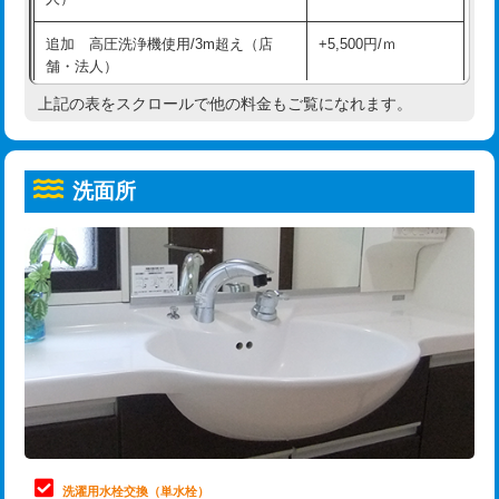
給水管工事※（ホール加工)
16,500円
コンクリート斫り（厚さ10㎝超え）
38,500円
追加 高圧洗浄機使用/3m超え（店
+5,500円/ｍ
給水管工事※（バンド止め)
3,300円
モルタル補修（厚さ10㎝まで）
27,500円
舗・法人）
給水管工事※（支持金具設置)
5,500円
モルタル補修（厚さ10㎝超え）
38,500円
上記の表をスクロールで他の料金もご覧になれます。
高度高圧洗浄換
現地調査
給水管工事※（保温材使用（バンド止
5,500円
洗面台設置
38,500円
トーラー作業
16,500円
め込み）)
洗面所
追加人工
16,500円
トーラー機使用/3mまで
33,000円
給水管工事※（土の掘削・埋め戻し作
11,000円
業)
廃棄・処分
現場見積
追加トーラー機使用/3m超え
+3,300円
給水管工事※（塩ビ管（VP・HI）使
33,000円
※給水管工事は20mmまでの価格です。
カメラ調査
33,000円
用/3ｍまで)
桝清掃
8,800円
給水管工事※（塩ビ管（VP・HI）使
+8,800円
用（追加）/3ｍ超え)
止水・漏水調査・防水処理・清掃・修
11,000円
理・調整・分解・加工など（軽作業）
給水管工事※（ライニング鋼管・銅
44,000円
管・ポリ管・HT管使用/3ｍまで)
止水・漏水調査・防水処理・清掃・修
22,000円
理・調整・分解・加工など（中作業）
給水管工事※（ライニング鋼管・銅
+8,800円
洗濯用水栓交換（単水栓）