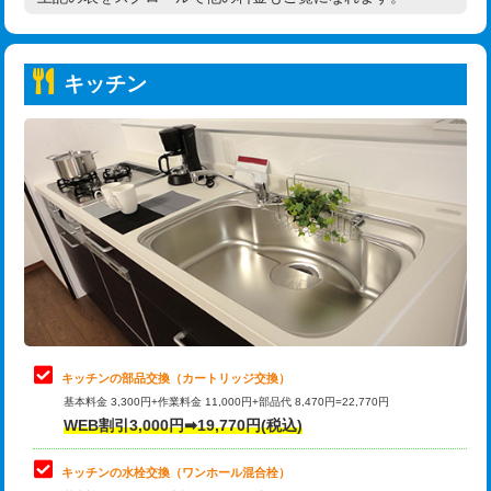
高度高圧洗浄換
現地調査
持込商品取付（普通便座⇔温水洗浄便
22,000円
トーラー作業
16,500円
座）
キッチン
トーラー機使用/3mまで
33,000円
給水管工事※（ホール加工)
16,500円
追加トーラー機使用/3m超え
+3,300円
給水管工事※（バンド止め)
3,300円
カメラ調査
33,000円
給水管工事※（支持金具設置)
5,500円
桝清掃
8,800円
給水管工事※（保温材使用（バンド止
5,500円
め込み）)
止水・漏水調査・防水処理・清掃・修
11,000円
理・調整・分解・加工など（軽作業）
給水管工事※（土の掘削・埋め戻し作
11,000円
業)
止水・漏水調査・防水処理・清掃・修
22,000円
理・調整・分解・加工など（中作業）
給水管工事※（塩ビ管（VP・HI）使
33,000円
キッチンの部品交換（カートリッジ交換）
用/3ｍまで)
基本料金 3,300円+作業料金 11,000円+部品代 8,470円=22,770円
止水・漏水調査・防水処理・清掃・修
33,000円
WEB割引3,000円➡19,770円(税込)
理・調整・分解・加工など（重作業）
給水管工事※（塩ビ管（VP・HI）使
+8,800円
用（追加）/3ｍ超え)
キッチンの水栓交換（ワンホール混合栓）
お風呂タンク脱着
16,500円