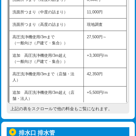
モルタル補修（厚さ10㎝超え）
38,500円
持込商品取付（混合水栓）
16,500円
洗面所つまり（中度の詰まり）
11,000円
洗面台設置
38,500円
持込商品取付（浄水器・分岐水栓）
16,500円
洗面所つまり（高度の詰まり）
現地調査
バスタブ設置
現場見積
給水管工事※（ホール加工)
16,500円
高圧洗浄機使用/3mまで
27,500円～
追加人工
16,500円
（一般向け（戸建て・集合））
給水管工事※（バンド止め)
3,300円
廃棄・処分
現場見積
追加 高圧洗浄機使用/3m超え
+3,300円/ｍ
給水管工事※（支持金具設置)
5,500円
（一般向け（戸建て・集合））
※給水管工事は20mmまでの価格です。
給水管工事※（保温材使用（バンド止
5,500円
高圧洗浄機使用/3mまで（店舗・法
42,350円
め込み）)
人）
給水管工事※（土の掘削・埋め戻し作
11,000円
追加 高圧洗浄機使用/3m超え（店
+5,500円/ｍ
業)
舗・法人）
給水管工事※（塩ビ管（VP・HI）使
33,000円
上記の表をスクロールで他の料金もご覧になれます。
高度高圧洗浄換
現地調査
用/3ｍまで)
トーラー作業
16,500円
給水管工事※（塩ビ管（VP・HI）使
+8,800円
用（追加）/3ｍ超え)
排水口 排水管
トーラー機使用/3mまで
33,000円