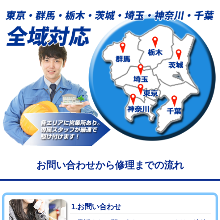
給水管工事※（塩ビ管（VP・HI）使
33,000円
用/3ｍまで)
給水管工事※（塩ビ管（VP・HI）使
+8,800円
用（追加）/3ｍ超え)
給水管工事※（ライニング鋼管・銅
44,000円
管・ポリ管・HT管使用/3ｍまで)
給水管工事※（ライニング鋼管・銅
+8,800円
管・ポリ管・HT管使用/3ｍ超え)
マス交換（土の掘削・埋め戻し作業）
11,000円~
マス交換（深さ50㎝未満）
55,000円
お問い合わせから修理までの流れ
マス交換（深さ50㎝以上）
66,000円
コンクリート斫り（厚さ10㎝まで）
27,500円
1.お問い合わせ
コンクリート斫り（厚さ10㎝超え）
38,500円