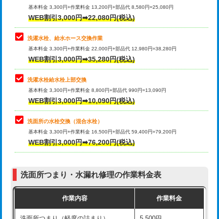
管・ポリ管・HT管使用/3ｍ超え)
基本料金 3,300円+作業料金 13,200円+部品代 8,580円=25,080円
止水・漏水調査・防水処理・清掃・修
33,000円
WEB割引3,000円➡22,080円(税込)
理・調整・分解・加工など（重作業）
排水管工事（土の掘削・埋め戻し作
11,000円~
業）
洗濯水栓、給水ホース交換作業
キッチンタンク脱着
16,500円
基本料金 3,300円+作業料金 22,000円+部品代 12,980円=38,280円
排水管工事（排水管工事/3ｍまで）
55,000円
WEB割引3,000円➡35,280円(税込)
その他部品の脱着
8,800円～
排水管工事（追加 排水管工事/3ｍ超
+11,000円
交換・取付（タンク）
22,000円+材料費
洗濯水栓給水栓上部交換
え）
基本料金 3,300円+作業料金 8,800円+部品代 990円=13,090円
交換・取付(単水栓（壁付・デッキ
13,200円+材料費
WEB割引3,000円➡10,090円(税込)
マス交換（土の掘削・埋め戻し作業）
11,000円~
式）)
洗面所の水栓交換（混合水栓）
マス交換（深さ50㎝未満）
55,000円
交換・取付(混合水栓（壁付・デッキ
16,500円+材料費
基本料金 3,300円+作業料金 16,500円+部品代 59,400円=79,200円
式・ワンホール）)
WEB割引3,000円➡76,200円(税込)
マス交換（深さ50㎝以上）
66,000円
交換・取付(排水栓・排水トラップ
22,000円+材料費
コンクリート斫り（厚さ10㎝まで）
27,500円
（P/S/ポップアップ））
洗面所つまり・水漏れ修理の作業料金表
コンクリート斫り（厚さ10㎝超え）
38,500円
交換・取付（その他部品）
11,000円+材料費
作業内容
作業料金
モルタル補修（厚さ10㎝まで）
27,500円
持込商品取付（単水栓）
13,200円
洗面所つまり（軽度の詰まり）
5,500円