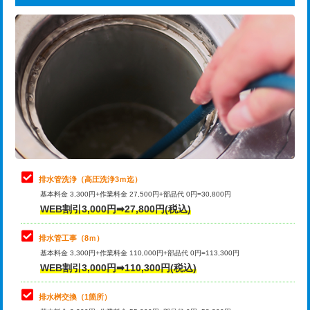
給水管工事※（ライニング鋼管・銅
44,000円
追加トーラー機使用/3m超え
+3,300円
管・ポリ管・HT管使用/3ｍまで)
カメラ調査
33,000円
給水管工事※（ライニング鋼管・銅
+8,800円
管・ポリ管・HT管使用/3ｍ超え)
桝清掃
8,800円
排水管工事（土の掘削・埋め戻し作
11,000円~
止水・漏水調査・防水処理・清掃・修
11,000円
業）
理・調整・分解・加工など（軽作業）
排水管工事（排水管工事/3ｍまで）
55,000円
止水・漏水調査・防水処理・清掃・修
22,000円
理・調整・分解・加工など（中作業）
排水管工事（追加 排水管工事/3ｍ超
+11,000円
排水管洗浄（高圧洗浄3ｍ迄）
え）
基本料金 3,300円+作業料金 27,500円+部品代 0円=30,800円
止水・漏水調査・防水処理・清掃・修
33,000円
WEB割引3,000円➡27,800円(税込)
理・調整・分解・加工など（重作業）
マス交換（土の掘削・埋め戻し作業）
11,000円~
排水管工事（8ｍ）
その他部品の脱着
8,800円～
マス交換（深さ50㎝未満）
55,000円
基本料金 3,300円+作業料金 110,000円+部品代 0円=113,300円
WEB割引3,000円➡110,300円(税込)
交換・取付（タンク）
22,000円+材料費
マス交換（深さ50㎝以上）
66,000円
交換・取付(単水栓（壁付・デッキ
13,200円+材料費
コンクリート斫り（厚さ10㎝まで）
27,500円
排水桝交換（1箇所）