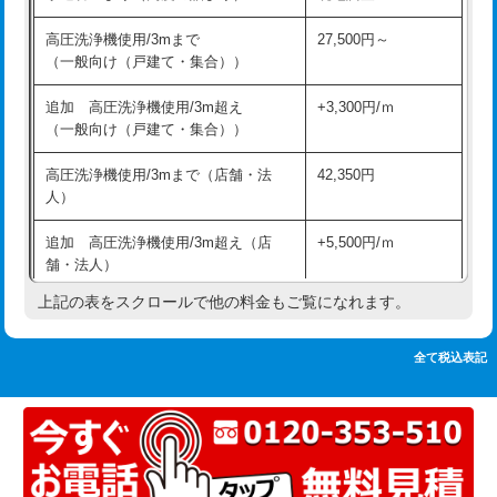
追加人工
16,500円
持込商品取付（単水栓）
13,200円
高圧洗浄機使用/3mまで
27,500円～
廃棄・処分
現場見積
（一般向け（戸建て・集合））
持込商品取付（混合水栓）
16,500円
※給水管工事は20mmまでの価格です。
追加 高圧洗浄機使用/3m超え
+3,300円/ｍ
持込商品取付（浄水器・分岐水栓）
16,500円
（一般向け（戸建て・集合））
排水管工事（土の掘削・埋め戻し作
11,000円~
高圧洗浄機使用/3mまで（店舗・法
42,350円
業）
人）
排水管工事（排水管工事/3ｍまで）
55,000円
追加 高圧洗浄機使用/3m超え（店
+5,500円/ｍ
舗・法人）
排水管工事（追加 排水管工事/3ｍ超
+11,000円
え）
上記の表をスクロールで他の料金もご覧になれます。
高度高圧洗浄換
現地調査
マス交換（土の掘削・埋め戻し作業）
11,000円~
トーラー作業
16,500円
全て税込表記
マス交換（深さ50㎝未満）
55,000円
トーラー機使用/3mまで
33,000円
マス交換（深さ50㎝以上）
66,000円
追加トーラー機使用/3m超え
+3,300円
コンクリート斫り（厚さ10㎝まで）
27,500円
カメラ調査
33,000円