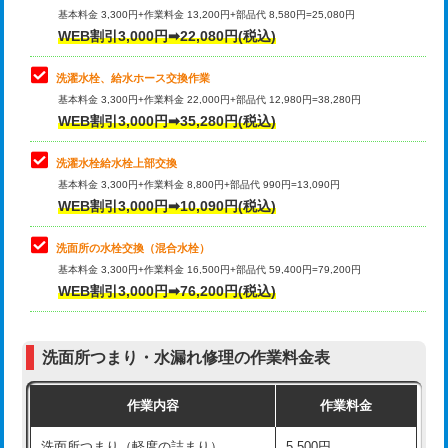
管・ポリ管・HT管使用/3ｍ超え)
基本料金 3,300円+作業料金 13,200円+部品代 8,580円=25,080円
止水・漏水調査・防水処理・清掃・修
33,000円
WEB割引3,000円➡22,080円(税込)
理・調整・分解・加工など（重作業）
排水管工事（土の掘削・埋め戻し作
11,000円~
業）
洗濯水栓、給水ホース交換作業
キッチンタンク脱着
16,500円
基本料金 3,300円+作業料金 22,000円+部品代 12,980円=38,280円
排水管工事（排水管工事/3ｍまで）
55,000円
WEB割引3,000円➡35,280円(税込)
その他部品の脱着
8,800円～
排水管工事（追加 排水管工事/3ｍ超
+11,000円
交換・取付（タンク）
22,000円+材料費
洗濯水栓給水栓上部交換
え）
基本料金 3,300円+作業料金 8,800円+部品代 990円=13,090円
交換・取付(単水栓（壁付・デッキ
13,200円+材料費
WEB割引3,000円➡10,090円(税込)
マス交換（土の掘削・埋め戻し作業）
11,000円~
式）)
洗面所の水栓交換（混合水栓）
マス交換（深さ50㎝未満）
55,000円
交換・取付(混合水栓（壁付・デッキ
16,500円+材料費
基本料金 3,300円+作業料金 16,500円+部品代 59,400円=79,200円
式・ワンホール）)
WEB割引3,000円➡76,200円(税込)
マス交換（深さ50㎝以上）
66,000円
交換・取付(排水栓・排水トラップ
22,000円+材料費
コンクリート斫り（厚さ10㎝まで）
27,500円
（P/S/ポップアップ））
洗面所つまり・水漏れ修理の作業料金表
コンクリート斫り（厚さ10㎝超え）
38,500円
交換・取付（その他部品）
11,000円+材料費
作業内容
作業料金
モルタル補修（厚さ10㎝まで）
27,500円
持込商品取付（単水栓）
13,200円
洗面所つまり（軽度の詰まり）
5,500円