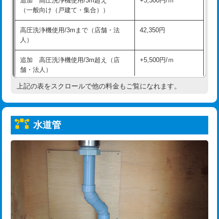
追加 高圧洗浄機使用/3m超え
+3,300円/ｍ
給水管工事※（保温材使用（バンド止
5,500円
（一般向け（戸建て・集合））
め込み）)
高圧洗浄機使用/3mまで（店舗・法
42,350円
給水管工事※（土の掘削・埋め戻し作
11,000円
人）
業)
追加 高圧洗浄機使用/3m超え（店
+5,500円/ｍ
給水管工事※（塩ビ管（VP・HI）使
33,000円
舗・法人）
用/3ｍまで)
上記の表をスクロールで他の料金もご覧になれます。
高度高圧洗浄換
現地調査
給水管工事※（塩ビ管（VP・HI）使
+8,800円
用（追加）/3ｍ超え)
トーラー作業
16,500円
給水管工事※（ライニング鋼管・銅
44,000円
水道管
トーラー機使用/3mまで
33,000円
管・ポリ管・HT管使用/3ｍまで)
追加トーラー機使用/3m超え
+3,300円
給水管工事※（ライニング鋼管・銅
+8,800円
管・ポリ管・HT管使用/3ｍ超え)
カメラ調査
33,000円
排水管工事（土の掘削・埋め戻し作
11,000円~
桝清掃
8,800円
業）
止水・漏水調査・防水処理・清掃・修
11,000円
排水管工事（排水管工事/3ｍまで）
55,000円