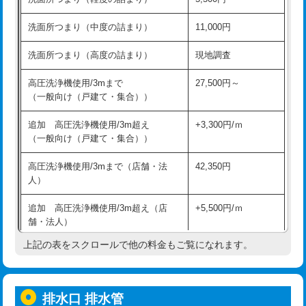
モルタル補修（厚さ10㎝超え）
38,500円
持込商品取付（混合水栓）
16,500円
洗面所つまり（中度の詰まり）
11,000円
洗面台設置
38,500円
持込商品取付（浄水器・分岐水栓）
16,500円
洗面所つまり（高度の詰まり）
現地調査
バスタブ設置
現場見積
給水管工事※（ホール加工)
16,500円
高圧洗浄機使用/3mまで
27,500円～
追加人工
16,500円
（一般向け（戸建て・集合））
給水管工事※（バンド止め)
3,300円
廃棄・処分
現場見積
追加 高圧洗浄機使用/3m超え
+3,300円/ｍ
給水管工事※（支持金具設置)
5,500円
（一般向け（戸建て・集合））
※給水管工事は20mmまでの価格です。
給水管工事※（保温材使用（バンド止
5,500円
高圧洗浄機使用/3mまで（店舗・法
42,350円
め込み）)
人）
給水管工事※（土の掘削・埋め戻し作
11,000円
追加 高圧洗浄機使用/3m超え（店
+5,500円/ｍ
業)
舗・法人）
給水管工事※（塩ビ管（VP・HI）使
33,000円
上記の表をスクロールで他の料金もご覧になれます。
高度高圧洗浄換
現地調査
用/3ｍまで)
トーラー作業
16,500円
給水管工事※（塩ビ管（VP・HI）使
+8,800円
用（追加）/3ｍ超え)
排水口 排水管
トーラー機使用/3mまで
33,000円