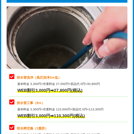
給水管工事※（ライニング鋼管・銅
44,000円
追加トーラー機使用/3m超え
+3,300円
管・ポリ管・HT管使用/3ｍまで)
カメラ調査
33,000円
給水管工事※（ライニング鋼管・銅
+8,800円
管・ポリ管・HT管使用/3ｍ超え)
桝清掃
8,800円
排水管工事（土の掘削・埋め戻し作
11,000円~
止水・漏水調査・防水処理・清掃・修
11,000円
業）
理・調整・分解・加工など（軽作業）
排水管工事（排水管工事/3ｍまで）
55,000円
止水・漏水調査・防水処理・清掃・修
22,000円
理・調整・分解・加工など（中作業）
排水管工事（追加 排水管工事/3ｍ超
+11,000円
排水管洗浄（高圧洗浄3ｍ迄）
え）
基本料金 3,300円+作業料金 27,500円+部品代 0円=30,800円
止水・漏水調査・防水処理・清掃・修
33,000円
WEB割引3,000円➡27,800円(税込)
理・調整・分解・加工など（重作業）
マス交換（土の掘削・埋め戻し作業）
11,000円~
排水管工事（8ｍ）
その他部品の脱着
8,800円～
マス交換（深さ50㎝未満）
55,000円
基本料金 3,300円+作業料金 110,000円+部品代 0円=113,300円
WEB割引3,000円➡110,300円(税込)
交換・取付（タンク）
22,000円+材料費
マス交換（深さ50㎝以上）
66,000円
交換・取付(単水栓（壁付・デッキ
13,200円+材料費
コンクリート斫り（厚さ10㎝まで）
27,500円
排水桝交換（1箇所）