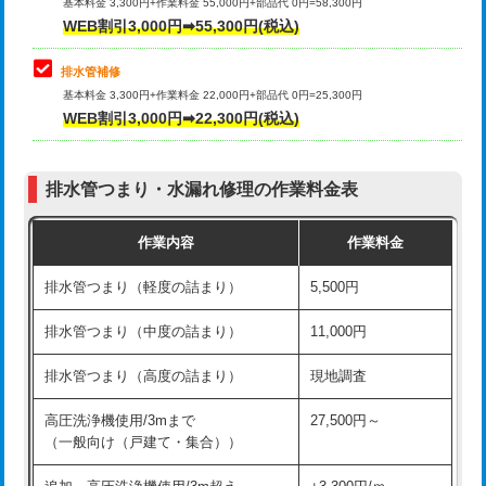
式）)
基本料金 3,300円+作業料金 55,000円+部品代 0円=58,300円
コンクリート斫り（厚さ10㎝超え）
38,500円
WEB割引3,000円➡55,300円(税込)
交換・取付(混合水栓（壁付・デッキ
16,500円+材料費
式・ワンホール）)
モルタル補修（厚さ10㎝まで）
27,500円
排水管補修
基本料金 3,300円+作業料金 22,000円+部品代 0円=25,300円
交換・取付(排水栓・排水トラップ
22,000円+材料費
モルタル補修（厚さ10㎝超え）
38,500円
WEB割引3,000円➡22,300円(税込)
（P/S/ポップアップ））
台所シンク・作業台設置
現場見積
交換・取付（その他部品）
11,000円+材料費
排水管つまり・水漏れ修理の作業料金表
追加人工
16,500円
持込商品取付（単水栓）
13,200円
作業内容
作業料金
廃棄・処分
現場見積
持込商品取付（混合水栓）
16,500円
排水管つまり（軽度の詰まり）
5,500円
※給水管工事は20mmまでの価格です。
持込商品取付（浄水器・分岐水栓）
16,500円
排水管つまり（中度の詰まり）
11,000円
給水管工事※（ホール加工)
16,500円
排水管つまり（高度の詰まり）
現地調査
給水管工事※（バンド止め)
3,300円
高圧洗浄機使用/3mまで
27,500円～
（一般向け（戸建て・集合））
給水管工事※（支持金具設置)
5,500円