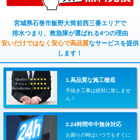
コンクリート斫り（厚さ10㎝超え）
38,500円
桝清掃
8,800円
モルタル補修（厚さ10㎝まで）
27,500円
宮城県石巻市飯野大筒前西三番エリアで
止水・漏水調査・防水処理・清掃・修
11,000円
理・調整・分解・加工など（軽作業）
排水つまり、救急隊が選ばれる4つの理由
モルタル補修（厚さ10㎝超え）
38,500円
安いだけではなく安心で高品質
なサービスを提供
止水・漏水調査・防水処理・清掃・修
22,000円
追加人工
16,500円
理・調整・分解・加工など（中作業）
します！
廃棄・処分
現場見積
止水・漏水調査・防水処理・清掃・修
33,000円
理・調整・分解・加工など（重作業）
1.高品質な施工徹底
その他部品の脱着
8,800円～
手抜き工事は絶対に致しませ
交換・取付（タンク）
22,000円+材料費
ん！
交換・取付(単水栓（壁付・デッキ
13,200円+材料費
式）)
2.24時間年中無休対応
交換・取付(混合水栓（壁付・デッキ
16,500円+材料費
式・ワンホール）)
お困りの時はいつでもすぐに