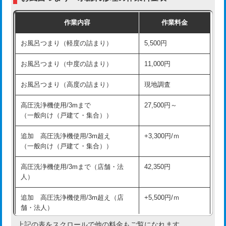
交換・取付（普通便座）
11,000円+材料費
作業内容
作業料金
交換・取付（温水洗浄便座）
16,500円+材料費
お風呂つまり（軽度の詰まり）
5,500円
交換・取付(単水栓（壁付・デッキ
13,200円+材料費
式）)
お風呂つまり（中度の詰まり）
11,000円
交換・取付(混合水栓（壁付・デッキ
16,500円+材料費
お風呂つまり（高度の詰まり）
現地調査
式・ワンホール）)
高圧洗浄機使用/3mまで
27,500円～
交換・取付(排水栓・排水トラップ
22,000円+材料費
（一般向け（戸建て・集合））
（P/S/ポップアップ））
追加 高圧洗浄機使用/3m超え
+3,300円/ｍ
交換・取付（その他部品）
11,000円+材料費
（一般向け（戸建て・集合））
持込商品取付（単水栓）
13,200円
高圧洗浄機使用/3mまで（店舗・法
42,350円
人）
持込商品取付（混合水栓）
16,500円
追加 高圧洗浄機使用/3m超え（店
+5,500円/ｍ
持込商品取付（浄水器・分岐水栓）
16,500円
舗・法人）
持込商品取付（温水洗浄便座）
22,000円
上記の表をスクロールで他の料金もご覧になれます。