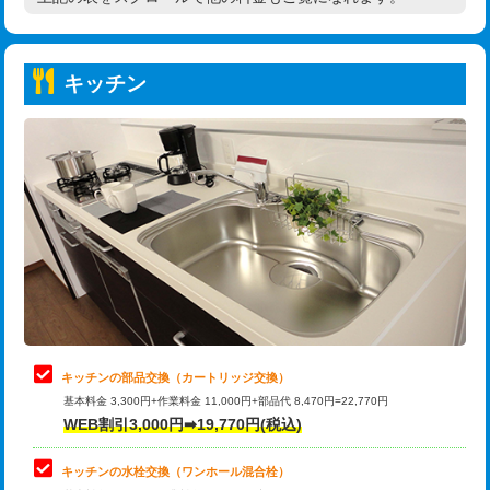
高度高圧洗浄換
現地調査
持込商品取付（普通便座⇔温水洗浄便
22,000円
トーラー作業
16,500円
座）
キッチン
トーラー機使用/3mまで
33,000円
給水管工事※（ホール加工)
16,500円
追加トーラー機使用/3m超え
+3,300円
給水管工事※（バンド止め)
3,300円
カメラ調査
33,000円
給水管工事※（支持金具設置)
5,500円
桝清掃
8,800円
給水管工事※（保温材使用（バンド止
5,500円
め込み）)
止水・漏水調査・防水処理・清掃・修
11,000円
理・調整・分解・加工など（軽作業）
給水管工事※（土の掘削・埋め戻し作
11,000円
業)
止水・漏水調査・防水処理・清掃・修
22,000円
理・調整・分解・加工など（中作業）
給水管工事※（塩ビ管（VP・HI）使
33,000円
キッチンの部品交換（カートリッジ交換）
用/3ｍまで)
基本料金 3,300円+作業料金 11,000円+部品代 8,470円=22,770円
止水・漏水調査・防水処理・清掃・修
33,000円
WEB割引3,000円➡19,770円(税込)
理・調整・分解・加工など（重作業）
給水管工事※（塩ビ管（VP・HI）使
+8,800円
用（追加）/3ｍ超え)
キッチンの水栓交換（ワンホール混合栓）
お風呂タンク脱着
16,500円