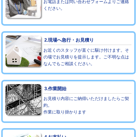
お電話または問い合わせフォームよりご連絡
ください。
モルタル補修（厚さ10㎝まで）
27,500円
モルタル補修（厚さ10㎝超え）
38,500円
追加人工
16,500円
2.現場へ急行・お見積り
廃棄・処分
現場見積
お近くのスタッフが直ぐに駆け付けます。そ
の場でお見積りを提示します。ご不明な点は
なんでもご相談ください。
※給水管工事は20mmまでの価格です。
3.作業開始
お見積り内容にご納得いただけましたらご契
約。
作業に取り掛かります
4.お支払い