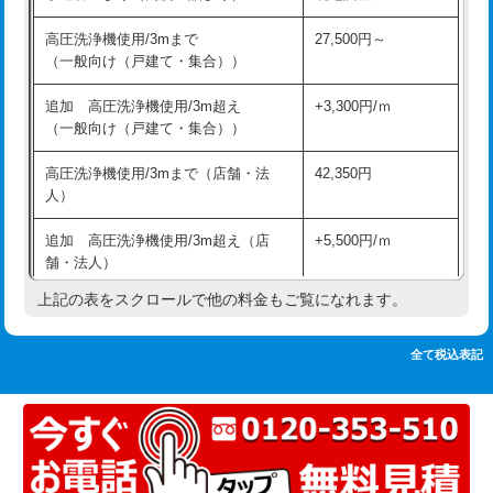
追加人工
16,500円
持込商品取付（単水栓）
13,200円
高圧洗浄機使用/3mまで
27,500円～
廃棄・処分
現場見積
（一般向け（戸建て・集合））
持込商品取付（混合水栓）
16,500円
※給水管工事は20mmまでの価格です。
追加 高圧洗浄機使用/3m超え
+3,300円/ｍ
持込商品取付（浄水器・分岐水栓）
16,500円
（一般向け（戸建て・集合））
排水管工事（土の掘削・埋め戻し作
11,000円~
高圧洗浄機使用/3mまで（店舗・法
42,350円
業）
人）
排水管工事（排水管工事/3ｍまで）
55,000円
追加 高圧洗浄機使用/3m超え（店
+5,500円/ｍ
舗・法人）
排水管工事（追加 排水管工事/3ｍ超
+11,000円
え）
上記の表をスクロールで他の料金もご覧になれます。
高度高圧洗浄換
現地調査
マス交換（土の掘削・埋め戻し作業）
11,000円~
トーラー作業
16,500円
全て税込表記
マス交換（深さ50㎝未満）
55,000円
トーラー機使用/3mまで
33,000円
マス交換（深さ50㎝以上）
66,000円
追加トーラー機使用/3m超え
+3,300円
コンクリート斫り（厚さ10㎝まで）
27,500円
カメラ調査
33,000円