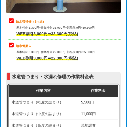
理・調整・分解・加工など（軽作業）
排水管工事（追加 排水管工事/3ｍ超
+11,000円
止水・漏水調査・防水処理・清掃・修
22,000円
え）
理・調整・分解・加工など（中作業）
給水管補修（3ｍ迄）
マス交換（土の掘削・埋め戻し作業）
11,000円~
基本料金 3,300円+作業料金 33,000円+部品代 0円=36,300円
止水・漏水調査・防水処理・清掃・修
33,000円
WEB割引3,000円➡33,300円(税込)
理・調整・分解・加工など（重作業）
マス交換（深さ50㎝未満）
55,000円
給水管撤去
その他部品の脱着
8,800円～
マス交換（深さ50㎝以上）
66,000円
基本料金 3,300円+作業料金 22,000円+部品代 0円=25,300円
WEB割引3,000円➡22,300円(税込)
交換・取付（タンク）
22,000円+材料費
コンクリート斫り（厚さ10㎝まで）
27,500円
交換・取付(単水栓（壁付・デッキ
13,200円+材料費
コンクリート斫り（厚さ10㎝超え）
38,500円
式）)
水道管つまり・水漏れ修理の作業料金表
モルタル補修（厚さ10㎝まで）
27,500円
交換・取付(混合水栓（壁付・デッキ
16,500円+材料費
作業内容
作業料金
式・ワンホール）)
モルタル補修（厚さ10㎝超え）
38,500円
水道管つまり（軽度の詰まり）
5,500円
交換・取付(排水栓・排水トラップ
22,000円+材料費
洗面台設置
38,500円
（P/S/ポップアップ））
水道管つまり（中度の詰まり）
11,000円
化粧台設置
22,000円
交換・取付（その他部品）
11,000円+材料費
水道管つまり（高度の詰まり）
現地調査