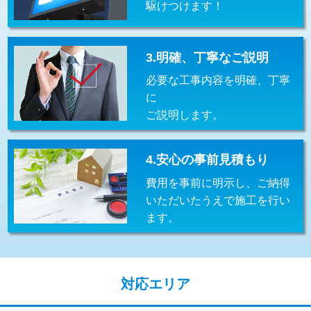
駆けつけます！
交換・取付(排水栓・排水トラップ
22,000円+材料費
（P/S/ポップアップ））
交換・取付（その他部品）
11,000円+材料費
3.明確、丁寧なご説明
必要な工事内容を明確、丁寧
持込商品取付（単水栓）
13,200円
に
持込商品取付（混合水栓）
16,500円
ご説明します。
持込商品取付（浄水器・分岐水栓）
16,500円
4.安心の事前見積もり
給水管工事※（ホール加工)
16,500円
費用を事前に明示し、ご納得
給水管工事※（バンド止め)
3,300円
いただいたうえで施工を行い
ます。
給水管工事※（支持金具設置)
5,500円
給水管工事※（保温材使用（バンド止
5,500円
め込み）)
対応エリア
給水管工事※（土の掘削・埋め戻し作
11,000円
業)