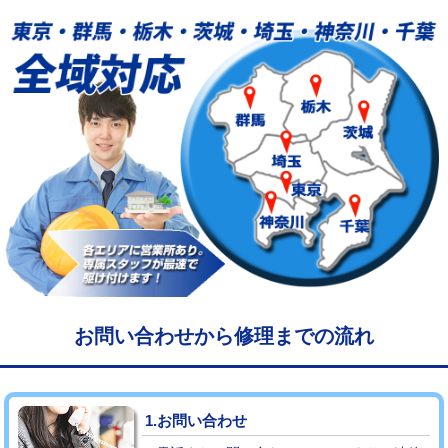
給水管工事※（塩ビ管（VP・HI）使
33,000円
用/3ｍまで)
給水管工事※（塩ビ管（VP・HI）使
+8,800円
用（追加）/3ｍ超え)
給水管工事※（ライニング鋼管・銅
44,000円
管・ポリ管・HT管使用/3ｍまで)
給水管工事※（ライニング鋼管・銅
+8,800円
管・ポリ管・HT管使用/3ｍ超え)
マス交換（土の掘削・埋め戻し作業）
11,000円~
マス交換（深さ50㎝未満）
55,000円
お問い合わせから修理までの流れ
マス交換（深さ50㎝以上）
66,000円
コンクリート斫り（厚さ10㎝まで）
27,500円
1.お問い合わせ
コンクリート斫り（厚さ10㎝超え）
38,500円