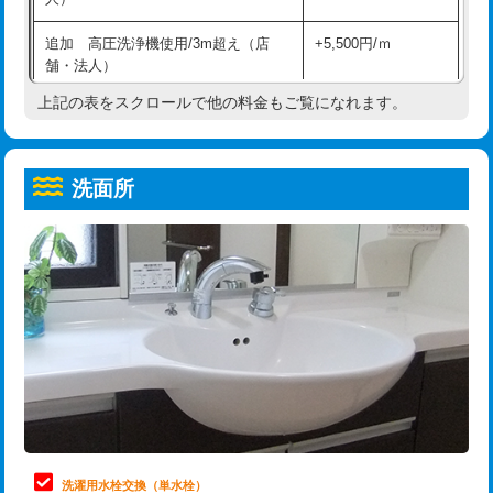
給水管工事※（ホール加工)
16,500円
コンクリート斫り（厚さ10㎝超え）
38,500円
追加 高圧洗浄機使用/3m超え（店
+5,500円/ｍ
給水管工事※（バンド止め)
3,300円
モルタル補修（厚さ10㎝まで）
27,500円
舗・法人）
給水管工事※（支持金具設置)
5,500円
モルタル補修（厚さ10㎝超え）
38,500円
上記の表をスクロールで他の料金もご覧になれます。
高度高圧洗浄換
現地調査
給水管工事※（保温材使用（バンド止
5,500円
洗面台設置
38,500円
トーラー作業
16,500円
め込み）)
洗面所
追加人工
16,500円
トーラー機使用/3mまで
33,000円
給水管工事※（土の掘削・埋め戻し作
11,000円
業)
廃棄・処分
現場見積
追加トーラー機使用/3m超え
+3,300円
給水管工事※（塩ビ管（VP・HI）使
33,000円
※給水管工事は20mmまでの価格です。
カメラ調査
33,000円
用/3ｍまで)
桝清掃
8,800円
給水管工事※（塩ビ管（VP・HI）使
+8,800円
用（追加）/3ｍ超え)
止水・漏水調査・防水処理・清掃・修
11,000円
理・調整・分解・加工など（軽作業）
給水管工事※（ライニング鋼管・銅
44,000円
管・ポリ管・HT管使用/3ｍまで)
止水・漏水調査・防水処理・清掃・修
22,000円
理・調整・分解・加工など（中作業）
給水管工事※（ライニング鋼管・銅
+8,800円
洗濯用水栓交換（単水栓）