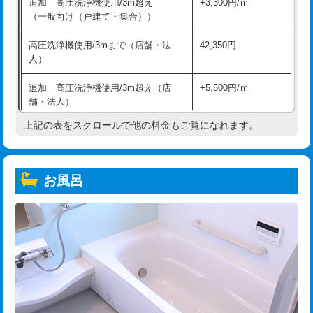
追加 高圧洗浄機使用/3m超え
+3,300円/ｍ
（一般向け（戸建て・集合））
高圧洗浄機使用/3mまで（店舗・法
42,350円
人）
追加 高圧洗浄機使用/3m超え（店
+5,500円/ｍ
舗・法人）
上記の表をスクロールで他の料金もご覧になれます。
高度高圧洗浄換
現地調査
トーラー作業
16,500円
お風呂
トーラー機使用/3mまで
33,000円
追加トーラー機使用/3m超え
+3,300円
カメラ調査
33,000円
桝清掃
8,800円
止水・漏水調査・防水処理・清掃・修
11,000円