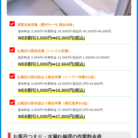
理・調整・分解・加工など（軽作業）
止水・漏水調査・防水処理・清掃・修
22,000円
理・調整・分解・加工など（中作業）
浴室水栓交換（壁付サーモ 混合水栓）
基本料金 3,300円+作業料金 16,500円+部品代 46,200円=66,000円
止水・漏水調査・防水処理・清掃・修
33,000円
WEB割引3,000円➡63,000円(税込)
理・調整・分解・加工など（重作業）
お風呂の部品交換（ハンドル交換）
トイレタンク脱着
16,500円
基本料金 3,300円+作業料金 11,000円+部品代 1,364円=15,664円
WEB割引3,000円➡12,664円(税込)
トイレ便器脱着
16,500円
タンクレストイレ脱着
33,000円
お風呂の排水詰まり除去作業（トーラー作業3ｍ迄）
基本料金 3,300円+作業料金 16,500円+部品代 0円=19,800円
小便器トイレ脱着
現地見積
WEB割引3,000円➡16,800円(税込)
その他部品の脱着
8,800円～
お風呂の排水詰まり除去作業（高圧洗浄3ｍ迄）
基本料金 3,300円+作業料金 27,500円+部品代 0円=30,800円
交換・取付（タンク）
22,000円+材料費
WEB割引3,000円➡27,800円(税込)
交換・取付（便器）
22,000円+材料費
お風呂つまり・水漏れ修理の作業料金表