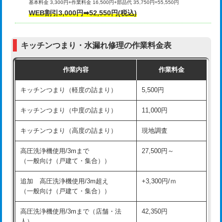
基本料金 3,300円+作業料金 16,500円+部品代 35,750円=55,550円
給水管工事※（ライニング鋼管・銅
44,000円
WEB割引3,000円➡52,550円(税込)
その他部品の脱着
8,800円～
管・ポリ管・HT管使用/3ｍまで)
交換・取付（タンク）
22,000円+材料費
給水管工事※（ライニング鋼管・銅
+8,800円
管・ポリ管・HT管使用/3ｍ超え)
キッチンつまり・水漏れ修理の作業料金表
交換・取付(単水栓（壁付・デッキ
13,200円+材料費
式）)
排水管工事（土の掘削・埋め戻し作
11,000円~
作業内容
作業料金
業）
交換・取付(混合水栓（壁付・デッキ
16,500円+材料費
キッチンつまり（軽度の詰まり）
5,500円
式・ワンホール）)
排水管工事（排水管工事/3ｍまで）
55,000円
キッチンつまり（中度の詰まり）
11,000円
交換・取付(排水栓・排水トラップ
22,000円+材料費
排水管工事（追加 排水管工事/3ｍ超
+11,000円
（P/S/ポップアップ））
え）
キッチンつまり（高度の詰まり）
現地調査
交換・取付（その他部品）
11,000円+材料費
マス交換（土の掘削・埋め戻し作業）
11,000円~
高圧洗浄機使用/3mまで
27,500円～
（一般向け（戸建て・集合））
持込商品取付（単水栓）
13,200円
マス交換（深さ50㎝未満）
55,000円
追加 高圧洗浄機使用/3m超え
+3,300円/ｍ
持込商品取付（混合水栓）
16,500円
マス交換（深さ50㎝以上）
66,000円
（一般向け（戸建て・集合））
持込商品取付（浄水器・分岐水栓）
16,500円
コンクリート斫り（厚さ10㎝まで）
27,500円
高圧洗浄機使用/3mまで（店舗・法
42,350円
人）