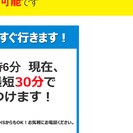
可能
です
時6分