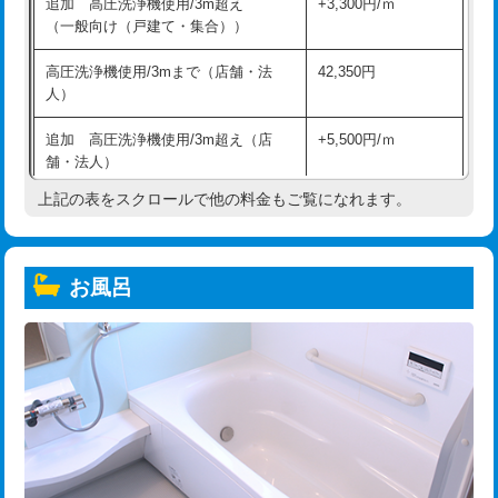
追加 高圧洗浄機使用/3m超え
+3,300円/ｍ
（一般向け（戸建て・集合））
高圧洗浄機使用/3mまで（店舗・法
42,350円
人）
追加 高圧洗浄機使用/3m超え（店
+5,500円/ｍ
舗・法人）
上記の表をスクロールで他の料金もご覧になれます。
高度高圧洗浄換
現地調査
トーラー作業
16,500円
お風呂
トーラー機使用/3mまで
33,000円
追加トーラー機使用/3m超え
+3,300円
カメラ調査
33,000円
桝清掃
8,800円
止水・漏水調査・防水処理・清掃・修
11,000円