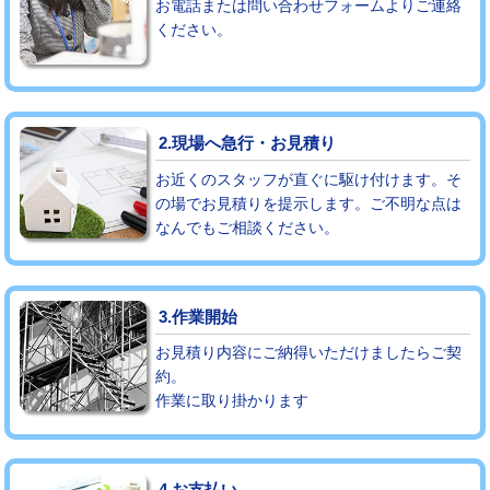
お電話または問い合わせフォームよりご連絡
ください。
モルタル補修（厚さ10㎝まで）
27,500円
モルタル補修（厚さ10㎝超え）
38,500円
追加人工
16,500円
2.現場へ急行・お見積り
廃棄・処分
現場見積
お近くのスタッフが直ぐに駆け付けます。そ
の場でお見積りを提示します。ご不明な点は
なんでもご相談ください。
※給水管工事は20mmまでの価格です。
3.作業開始
お見積り内容にご納得いただけましたらご契
約。
作業に取り掛かります
4.お支払い