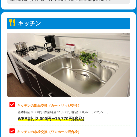
高度高圧洗浄換
現地調査
持込商品取付（普通便座⇔温水洗浄便
22,000円
トーラー作業
16,500円
座）
キッチン
トーラー機使用/3mまで
33,000円
給水管工事※（ホール加工)
16,500円
追加トーラー機使用/3m超え
+3,300円
給水管工事※（バンド止め)
3,300円
カメラ調査
33,000円
給水管工事※（支持金具設置)
5,500円
桝清掃
8,800円
給水管工事※（保温材使用（バンド止
5,500円
め込み）)
止水・漏水調査・防水処理・清掃・修
11,000円
理・調整・分解・加工など（軽作業）
給水管工事※（土の掘削・埋め戻し作
11,000円
業)
止水・漏水調査・防水処理・清掃・修
22,000円
理・調整・分解・加工など（中作業）
給水管工事※（塩ビ管（VP・HI）使
33,000円
キッチンの部品交換（カートリッジ交換）
用/3ｍまで)
基本料金 3,300円+作業料金 11,000円+部品代 8,470円=22,770円
止水・漏水調査・防水処理・清掃・修
33,000円
WEB割引3,000円➡19,770円(税込)
理・調整・分解・加工など（重作業）
給水管工事※（塩ビ管（VP・HI）使
+8,800円
用（追加）/3ｍ超え)
キッチンの水栓交換（ワンホール混合栓）
お風呂タンク脱着
16,500円