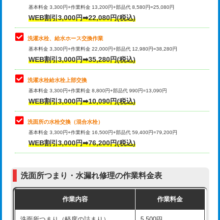
管・ポリ管・HT管使用/3ｍ超え)
基本料金 3,300円+作業料金 13,200円+部品代 8,580円=25,080円
止水・漏水調査・防水処理・清掃・修
33,000円
WEB割引3,000円➡22,080円(税込)
理・調整・分解・加工など（重作業）
排水管工事（土の掘削・埋め戻し作
11,000円~
業）
洗濯水栓、給水ホース交換作業
キッチンタンク脱着
16,500円
基本料金 3,300円+作業料金 22,000円+部品代 12,980円=38,280円
排水管工事（排水管工事/3ｍまで）
55,000円
WEB割引3,000円➡35,280円(税込)
その他部品の脱着
8,800円～
排水管工事（追加 排水管工事/3ｍ超
+11,000円
交換・取付（タンク）
22,000円+材料費
洗濯水栓給水栓上部交換
え）
基本料金 3,300円+作業料金 8,800円+部品代 990円=13,090円
交換・取付(単水栓（壁付・デッキ
13,200円+材料費
WEB割引3,000円➡10,090円(税込)
マス交換（土の掘削・埋め戻し作業）
11,000円~
式）)
洗面所の水栓交換（混合水栓）
マス交換（深さ50㎝未満）
55,000円
交換・取付(混合水栓（壁付・デッキ
16,500円+材料費
基本料金 3,300円+作業料金 16,500円+部品代 59,400円=79,200円
式・ワンホール）)
WEB割引3,000円➡76,200円(税込)
マス交換（深さ50㎝以上）
66,000円
交換・取付(排水栓・排水トラップ
22,000円+材料費
コンクリート斫り（厚さ10㎝まで）
27,500円
（P/S/ポップアップ））
洗面所つまり・水漏れ修理の作業料金表
コンクリート斫り（厚さ10㎝超え）
38,500円
交換・取付（その他部品）
11,000円+材料費
作業内容
作業料金
モルタル補修（厚さ10㎝まで）
27,500円
持込商品取付（単水栓）
13,200円
洗面所つまり（軽度の詰まり）
5,500円