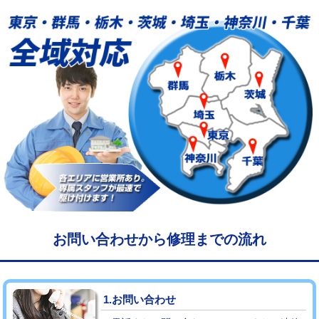
給水管工事※（塩ビ管（VP・HI）使
33,000円
用/3ｍまで)
給水管工事※（塩ビ管（VP・HI）使
+8,800円
用（追加）/3ｍ超え)
給水管工事※（ライニング鋼管・銅
44,000円
管・ポリ管・HT管使用/3ｍまで)
給水管工事※（ライニング鋼管・銅
+8,800円
管・ポリ管・HT管使用/3ｍ超え)
マス交換（土の掘削・埋め戻し作業）
11,000円~
マス交換（深さ50㎝未満）
55,000円
お問い合わせから修理までの流れ
マス交換（深さ50㎝以上）
66,000円
コンクリート斫り（厚さ10㎝まで）
27,500円
1.お問い合わせ
コンクリート斫り（厚さ10㎝超え）
38,500円