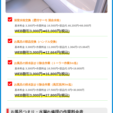
理・調整・分解・加工など（軽作業）
止水・漏水調査・防水処理・清掃・修
22,000円
理・調整・分解・加工など（中作業）
浴室水栓交換（壁付サーモ 混合水栓）
基本料金 3,300円+作業料金 16,500円+部品代 46,200円=66,000円
止水・漏水調査・防水処理・清掃・修
33,000円
WEB割引3,000円➡63,000円(税込)
理・調整・分解・加工など（重作業）
お風呂の部品交換（ハンドル交換）
トイレタンク脱着
16,500円
基本料金 3,300円+作業料金 11,000円+部品代 1,364円=15,664円
WEB割引3,000円➡12,664円(税込)
トイレ便器脱着
16,500円
タンクレストイレ脱着
33,000円
お風呂の排水詰まり除去作業（トーラー作業3ｍ迄）
基本料金 3,300円+作業料金 16,500円+部品代 0円=19,800円
小便器トイレ脱着
現地見積
WEB割引3,000円➡16,800円(税込)
その他部品の脱着
8,800円～
お風呂の排水詰まり除去作業（高圧洗浄3ｍ迄）
基本料金 3,300円+作業料金 27,500円+部品代 0円=30,800円
交換・取付（タンク）
22,000円+材料費
WEB割引3,000円➡27,800円(税込)
交換・取付（便器）
22,000円+材料費
お風呂つまり・水漏れ修理の作業料金表