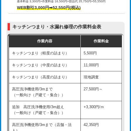
基本料金 3,300円+作業料金 16,500円+部品代 35,750円=55,550円
給水管工事※（ライニング鋼管・銅
44,000円
WEB割引3,000円➡52,550円(税込)
その他部品の脱着
8,800円～
管・ポリ管・HT管使用/3ｍまで)
交換・取付（タンク）
22,000円+材料費
給水管工事※（ライニング鋼管・銅
+8,800円
管・ポリ管・HT管使用/3ｍ超え)
キッチンつまり・水漏れ修理の作業料金表
交換・取付(単水栓（壁付・デッキ
13,200円+材料費
式）)
排水管工事（土の掘削・埋め戻し作
11,000円~
作業内容
作業料金
業）
交換・取付(混合水栓（壁付・デッキ
16,500円+材料費
キッチンつまり（軽度の詰まり）
5,500円
式・ワンホール）)
排水管工事（排水管工事/3ｍまで）
55,000円
キッチンつまり（中度の詰まり）
11,000円
交換・取付(排水栓・排水トラップ
22,000円+材料費
排水管工事（追加 排水管工事/3ｍ超
+11,000円
（P/S/ポップアップ））
え）
キッチンつまり（高度の詰まり）
現地調査
交換・取付（その他部品）
11,000円+材料費
マス交換（土の掘削・埋め戻し作業）
11,000円~
高圧洗浄機使用/3mまで
27,500円～
（一般向け（戸建て・集合））
持込商品取付（単水栓）
13,200円
マス交換（深さ50㎝未満）
55,000円
追加 高圧洗浄機使用/3m超え
+3,300円/ｍ
持込商品取付（混合水栓）
16,500円
マス交換（深さ50㎝以上）
66,000円
（一般向け（戸建て・集合））
持込商品取付（浄水器・分岐水栓）
16,500円
コンクリート斫り（厚さ10㎝まで）
27,500円
高圧洗浄機使用/3mまで（店舗・法
42,350円
人）