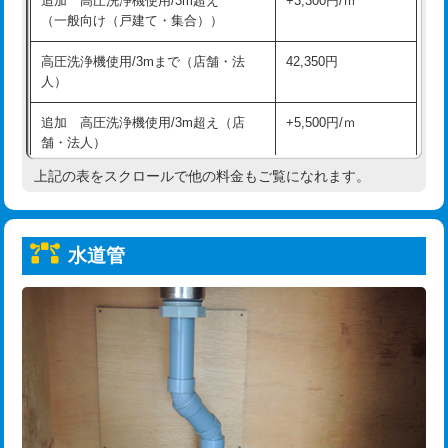
追加 高圧洗浄機使用/3m超え
+3,300円/ｍ
給水管工事※（保温材使用（バンド止
5,500円
（一般向け（戸建て・集合））
め込み）)
高圧洗浄機使用/3mまで（店舗・法
42,350円
給水管工事※（土の掘削・埋め戻し作
11,000円
人）
業)
追加 高圧洗浄機使用/3m超え（店
+5,500円/ｍ
給水管工事※（塩ビ管（VP・HI）使
33,000円
舗・法人）
用/3ｍまで)
上記の表をスクロールで他の料金もご覧になれます。
高度高圧洗浄換
現地調査
給水管工事※（塩ビ管（VP・HI）使
+8,800円
用（追加）/3ｍ超え)
トーラー作業
16,500円
給水管工事※（ライニング鋼管・銅
44,000円
水道管
トーラー機使用/3mまで
33,000円
管・ポリ管・HT管使用/3ｍまで)
追加トーラー機使用/3m超え
+3,300円
給水管工事※（ライニング鋼管・銅
+8,800円
管・ポリ管・HT管使用/3ｍ超え)
カメラ調査
33,000円
排水管工事（土の掘削・埋め戻し作
11,000円~
桝清掃
8,800円
業）
止水・漏水調査・防水処理・清掃・修
11,000円
排水管工事（排水管工事/3ｍまで）
55,000円