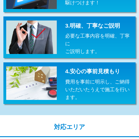
駆けつけます！
交換・取付(排水栓・排水トラップ
22,000円+材料費
（P/S/ポップアップ））
交換・取付（その他部品）
11,000円+材料費
3.明確、丁寧なご説明
必要な工事内容を明確、丁寧
持込商品取付（単水栓）
13,200円
に
持込商品取付（混合水栓）
16,500円
ご説明します。
持込商品取付（浄水器・分岐水栓）
16,500円
4.安心の事前見積もり
給水管工事※（ホール加工)
16,500円
費用を事前に明示し、ご納得
給水管工事※（バンド止め)
3,300円
いただいたうえで施工を行い
ます。
給水管工事※（支持金具設置)
5,500円
給水管工事※（保温材使用（バンド止
5,500円
め込み）)
対応エリア
給水管工事※（土の掘削・埋め戻し作
11,000円
業)