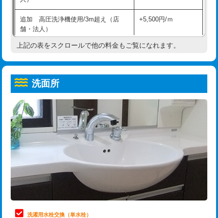
給水管工事※（ホール加工)
16,500円
コンクリート斫り（厚さ10㎝超え）
38,500円
追加 高圧洗浄機使用/3m超え（店
+5,500円/ｍ
給水管工事※（バンド止め)
3,300円
モルタル補修（厚さ10㎝まで）
27,500円
舗・法人）
給水管工事※（支持金具設置)
5,500円
モルタル補修（厚さ10㎝超え）
38,500円
上記の表をスクロールで他の料金もご覧になれます。
高度高圧洗浄換
現地調査
給水管工事※（保温材使用（バンド止
5,500円
洗面台設置
38,500円
トーラー作業
16,500円
め込み）)
洗面所
追加人工
16,500円
トーラー機使用/3mまで
33,000円
給水管工事※（土の掘削・埋め戻し作
11,000円
業)
廃棄・処分
現場見積
追加トーラー機使用/3m超え
+3,300円
給水管工事※（塩ビ管（VP・HI）使
33,000円
※給水管工事は20mmまでの価格です。
カメラ調査
33,000円
用/3ｍまで)
桝清掃
8,800円
給水管工事※（塩ビ管（VP・HI）使
+8,800円
用（追加）/3ｍ超え)
止水・漏水調査・防水処理・清掃・修
11,000円
理・調整・分解・加工など（軽作業）
給水管工事※（ライニング鋼管・銅
44,000円
管・ポリ管・HT管使用/3ｍまで)
止水・漏水調査・防水処理・清掃・修
22,000円
理・調整・分解・加工など（中作業）
給水管工事※（ライニング鋼管・銅
+8,800円
洗濯用水栓交換（単水栓）