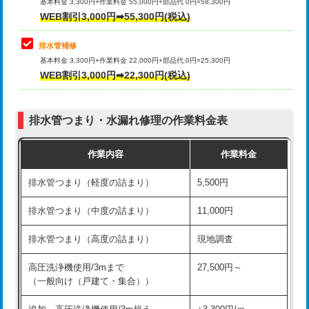
式）)
基本料金 3,300円+作業料金 55,000円+部品代 0円=58,300円
コンクリート斫り（厚さ10㎝超え）
38,500円
WEB割引3,000円➡55,300円(税込)
交換・取付(混合水栓（壁付・デッキ
16,500円+材料費
式・ワンホール）)
モルタル補修（厚さ10㎝まで）
27,500円
排水管補修
基本料金 3,300円+作業料金 22,000円+部品代 0円=25,300円
交換・取付(排水栓・排水トラップ
22,000円+材料費
モルタル補修（厚さ10㎝超え）
38,500円
WEB割引3,000円➡22,300円(税込)
（P/S/ポップアップ））
台所シンク・作業台設置
現場見積
交換・取付（その他部品）
11,000円+材料費
排水管つまり・水漏れ修理の作業料金表
追加人工
16,500円
持込商品取付（単水栓）
13,200円
作業内容
作業料金
廃棄・処分
現場見積
持込商品取付（混合水栓）
16,500円
排水管つまり（軽度の詰まり）
5,500円
※給水管工事は20mmまでの価格です。
持込商品取付（浄水器・分岐水栓）
16,500円
排水管つまり（中度の詰まり）
11,000円
給水管工事※（ホール加工)
16,500円
排水管つまり（高度の詰まり）
現地調査
給水管工事※（バンド止め)
3,300円
高圧洗浄機使用/3mまで
27,500円～
（一般向け（戸建て・集合））
給水管工事※（支持金具設置)
5,500円