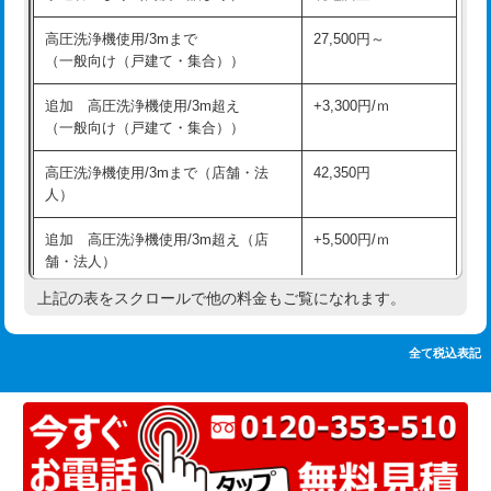
追加人工
16,500円
持込商品取付（単水栓）
13,200円
高圧洗浄機使用/3mまで
27,500円～
廃棄・処分
現場見積
（一般向け（戸建て・集合））
持込商品取付（混合水栓）
16,500円
※給水管工事は20mmまでの価格です。
追加 高圧洗浄機使用/3m超え
+3,300円/ｍ
持込商品取付（浄水器・分岐水栓）
16,500円
（一般向け（戸建て・集合））
排水管工事（土の掘削・埋め戻し作
11,000円~
高圧洗浄機使用/3mまで（店舗・法
42,350円
業）
人）
排水管工事（排水管工事/3ｍまで）
55,000円
追加 高圧洗浄機使用/3m超え（店
+5,500円/ｍ
舗・法人）
排水管工事（追加 排水管工事/3ｍ超
+11,000円
え）
上記の表をスクロールで他の料金もご覧になれます。
高度高圧洗浄換
現地調査
マス交換（土の掘削・埋め戻し作業）
11,000円~
トーラー作業
16,500円
全て税込表記
マス交換（深さ50㎝未満）
55,000円
トーラー機使用/3mまで
33,000円
マス交換（深さ50㎝以上）
66,000円
追加トーラー機使用/3m超え
+3,300円
コンクリート斫り（厚さ10㎝まで）
27,500円
カメラ調査
33,000円