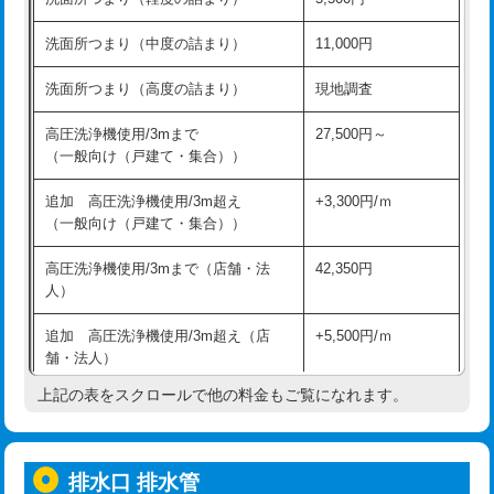
モルタル補修（厚さ10㎝超え）
38,500円
持込商品取付（混合水栓）
16,500円
洗面所つまり（中度の詰まり）
11,000円
洗面台設置
38,500円
持込商品取付（浄水器・分岐水栓）
16,500円
洗面所つまり（高度の詰まり）
現地調査
バスタブ設置
現場見積
給水管工事※（ホール加工)
16,500円
高圧洗浄機使用/3mまで
27,500円～
追加人工
16,500円
（一般向け（戸建て・集合））
給水管工事※（バンド止め)
3,300円
廃棄・処分
現場見積
追加 高圧洗浄機使用/3m超え
+3,300円/ｍ
給水管工事※（支持金具設置)
5,500円
（一般向け（戸建て・集合））
※給水管工事は20mmまでの価格です。
給水管工事※（保温材使用（バンド止
5,500円
高圧洗浄機使用/3mまで（店舗・法
42,350円
め込み）)
人）
給水管工事※（土の掘削・埋め戻し作
11,000円
追加 高圧洗浄機使用/3m超え（店
+5,500円/ｍ
業)
舗・法人）
給水管工事※（塩ビ管（VP・HI）使
33,000円
上記の表をスクロールで他の料金もご覧になれます。
高度高圧洗浄換
現地調査
用/3ｍまで)
トーラー作業
16,500円
給水管工事※（塩ビ管（VP・HI）使
+8,800円
用（追加）/3ｍ超え)
排水口 排水管
トーラー機使用/3mまで
33,000円