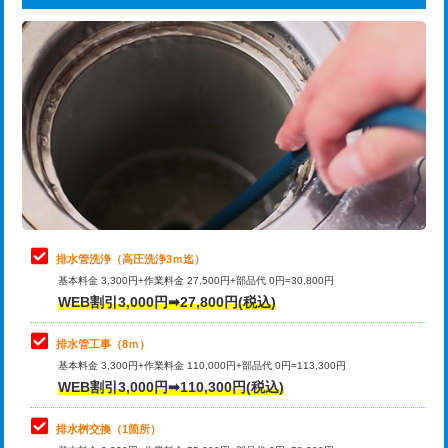
給水管工事※（ライニング鋼管・銅
44,000円
追加トーラー機使用/3m超え
+3,300円
管・ポリ管・HT管使用/3ｍまで)
カメラ調査
33,000円
給水管工事※（ライニング鋼管・銅
+8,800円
管・ポリ管・HT管使用/3ｍ超え)
桝清掃
8,800円
排水管工事（土の掘削・埋め戻し作
11,000円~
止水・漏水調査・防水処理・清掃・修
11,000円
業）
理・調整・分解・加工など（軽作業）
排水管工事（排水管工事/3ｍまで）
55,000円
止水・漏水調査・防水処理・清掃・修
22,000円
理・調整・分解・加工など（中作業）
排水管工事（追加 排水管工事/3ｍ超
+11,000円
排水管洗浄（高圧洗浄3ｍ迄）
え）
基本料金 3,300円+作業料金 27,500円+部品代 0円=30,800円
止水・漏水調査・防水処理・清掃・修
33,000円
WEB割引3,000円➡27,800円(税込)
理・調整・分解・加工など（重作業）
マス交換（土の掘削・埋め戻し作業）
11,000円~
排水管工事（8ｍ）
その他部品の脱着
8,800円～
マス交換（深さ50㎝未満）
55,000円
基本料金 3,300円+作業料金 110,000円+部品代 0円=113,300円
WEB割引3,000円➡110,300円(税込)
交換・取付（タンク）
22,000円+材料費
マス交換（深さ50㎝以上）
66,000円
交換・取付(単水栓（壁付・デッキ
13,200円+材料費
コンクリート斫り（厚さ10㎝まで）
27,500円
排水桝交換（1箇所）