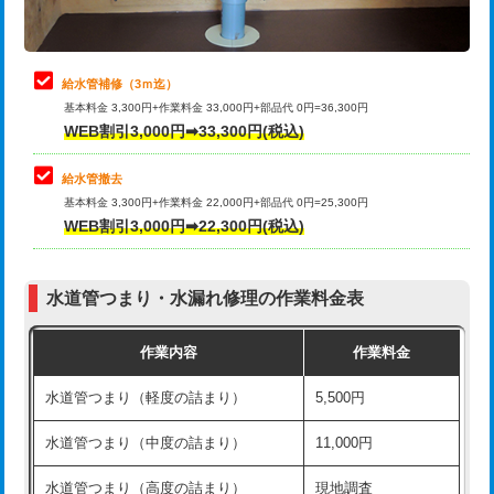
理・調整・分解・加工など（軽作業）
排水管工事（追加 排水管工事/3ｍ超
+11,000円
止水・漏水調査・防水処理・清掃・修
22,000円
え）
理・調整・分解・加工など（中作業）
給水管補修（3ｍ迄）
マス交換（土の掘削・埋め戻し作業）
11,000円~
基本料金 3,300円+作業料金 33,000円+部品代 0円=36,300円
止水・漏水調査・防水処理・清掃・修
33,000円
WEB割引3,000円➡33,300円(税込)
理・調整・分解・加工など（重作業）
マス交換（深さ50㎝未満）
55,000円
給水管撤去
その他部品の脱着
8,800円～
マス交換（深さ50㎝以上）
66,000円
基本料金 3,300円+作業料金 22,000円+部品代 0円=25,300円
WEB割引3,000円➡22,300円(税込)
交換・取付（タンク）
22,000円+材料費
コンクリート斫り（厚さ10㎝まで）
27,500円
交換・取付(単水栓（壁付・デッキ
13,200円+材料費
コンクリート斫り（厚さ10㎝超え）
38,500円
式）)
水道管つまり・水漏れ修理の作業料金表
モルタル補修（厚さ10㎝まで）
27,500円
交換・取付(混合水栓（壁付・デッキ
16,500円+材料費
作業内容
作業料金
式・ワンホール）)
モルタル補修（厚さ10㎝超え）
38,500円
水道管つまり（軽度の詰まり）
5,500円
交換・取付(排水栓・排水トラップ
22,000円+材料費
洗面台設置
38,500円
（P/S/ポップアップ））
水道管つまり（中度の詰まり）
11,000円
化粧台設置
22,000円
交換・取付（その他部品）
11,000円+材料費
水道管つまり（高度の詰まり）
現地調査