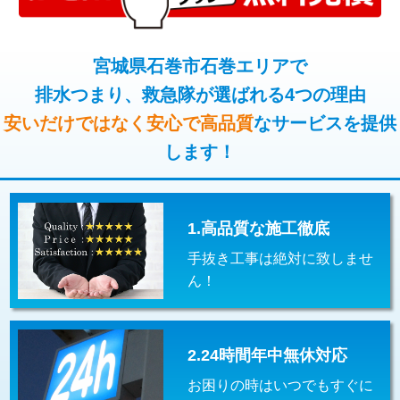
コンクリート斫り（厚さ10㎝超え）
38,500円
桝清掃
8,800円
モルタル補修（厚さ10㎝まで）
27,500円
宮城県石巻市石巻エリアで
止水・漏水調査・防水処理・清掃・修
11,000円
理・調整・分解・加工など（軽作業）
排水つまり、救急隊が選ばれる4つの理由
モルタル補修（厚さ10㎝超え）
38,500円
安いだけではなく安心で高品質
なサービスを提供
止水・漏水調査・防水処理・清掃・修
22,000円
追加人工
16,500円
理・調整・分解・加工など（中作業）
します！
廃棄・処分
現場見積
止水・漏水調査・防水処理・清掃・修
33,000円
理・調整・分解・加工など（重作業）
1.高品質な施工徹底
その他部品の脱着
8,800円～
手抜き工事は絶対に致しませ
交換・取付（タンク）
22,000円+材料費
ん！
交換・取付(単水栓（壁付・デッキ
13,200円+材料費
式）)
2.24時間年中無休対応
交換・取付(混合水栓（壁付・デッキ
16,500円+材料費
式・ワンホール）)
お困りの時はいつでもすぐに