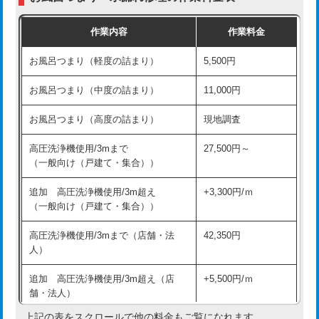
交換・取付（普通便座）
11,000円+材料費
作業内容
作業料金
交換・取付（温水洗浄便座）
16,500円+材料費
お風呂つまり（軽度の詰まり）
5,500円
交換・取付(単水栓（壁付・デッキ
13,200円+材料費
式）)
お風呂つまり（中度の詰まり）
11,000円
交換・取付(混合水栓（壁付・デッキ
16,500円+材料費
お風呂つまり（高度の詰まり）
現地調査
式・ワンホール）)
高圧洗浄機使用/3mまで
27,500円～
交換・取付(排水栓・排水トラップ
22,000円+材料費
（一般向け（戸建て・集合））
（P/S/ポップアップ））
追加 高圧洗浄機使用/3m超え
+3,300円/ｍ
交換・取付（その他部品）
11,000円+材料費
（一般向け（戸建て・集合））
持込商品取付（単水栓）
13,200円
高圧洗浄機使用/3mまで（店舗・法
42,350円
人）
持込商品取付（混合水栓）
16,500円
追加 高圧洗浄機使用/3m超え（店
+5,500円/ｍ
持込商品取付（浄水器・分岐水栓）
16,500円
舗・法人）
持込商品取付（温水洗浄便座）
22,000円
上記の表をスクロールで他の料金もご覧になれます。