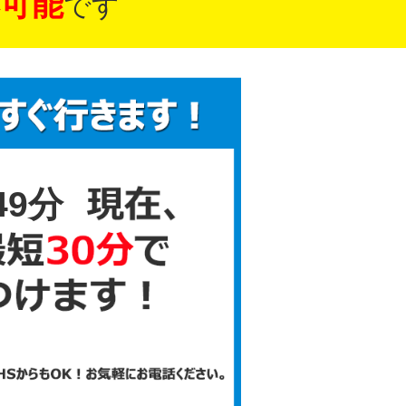
可能
です
49分