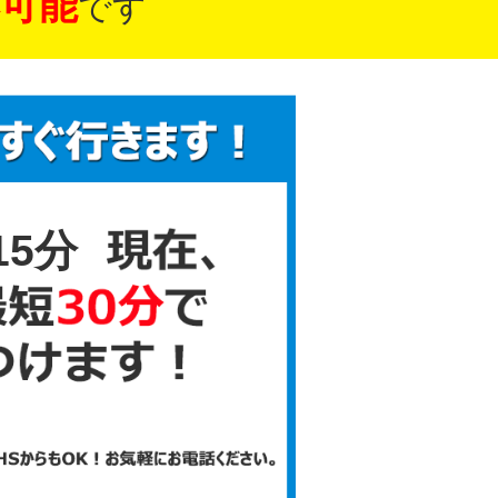
可能
です
15分