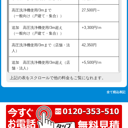
追加人工
16,500円
持込商品取付（単水栓）
13,200円
高圧洗浄機使用/3mまで
27,500円～
廃棄・処分
現場見積
（一般向け（戸建て・集合））
持込商品取付（混合水栓）
16,500円
※給水管工事は20mmまでの価格です。
追加 高圧洗浄機使用/3m超え
+3,300円/ｍ
持込商品取付（浄水器・分岐水栓）
16,500円
（一般向け（戸建て・集合））
排水管工事（土の掘削・埋め戻し作
11,000円~
高圧洗浄機使用/3mまで（店舗・法
42,350円
業）
人）
排水管工事（排水管工事/3ｍまで）
55,000円
追加 高圧洗浄機使用/3m超え（店
+5,500円/ｍ
舗・法人）
排水管工事（追加 排水管工事/3ｍ超
+11,000円
え）
上記の表をスクロールで他の料金もご覧になれます。
高度高圧洗浄換
現地調査
マス交換（土の掘削・埋め戻し作業）
11,000円~
トーラー作業
16,500円
全て税込表記
マス交換（深さ50㎝未満）
55,000円
トーラー機使用/3mまで
33,000円
マス交換（深さ50㎝以上）
66,000円
追加トーラー機使用/3m超え
+3,300円
コンクリート斫り（厚さ10㎝まで）
27,500円
カメラ調査
33,000円