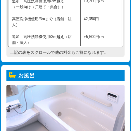
追加 高圧洗浄機使用/3m超え
+3,300円/ｍ
（一般向け（戸建て・集合））
高圧洗浄機使用/3mまで（店舗・法
42,350円
人）
追加 高圧洗浄機使用/3m超え（店
+5,500円/ｍ
舗・法人）
上記の表をスクロールで他の料金もご覧になれます。
高度高圧洗浄換
現地調査
トーラー作業
16,500円
お風呂
トーラー機使用/3mまで
33,000円
追加トーラー機使用/3m超え
+3,300円
カメラ調査
33,000円
桝清掃
8,800円
止水・漏水調査・防水処理・清掃・修
11,000円