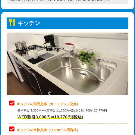
高度高圧洗浄換
現地調査
持込商品取付（普通便座⇔温水洗浄便
22,000円
トーラー作業
16,500円
座）
キッチン
トーラー機使用/3mまで
33,000円
給水管工事※（ホール加工)
16,500円
追加トーラー機使用/3m超え
+3,300円
給水管工事※（バンド止め)
3,300円
カメラ調査
33,000円
給水管工事※（支持金具設置)
5,500円
桝清掃
8,800円
給水管工事※（保温材使用（バンド止
5,500円
め込み）)
止水・漏水調査・防水処理・清掃・修
11,000円
理・調整・分解・加工など（軽作業）
給水管工事※（土の掘削・埋め戻し作
11,000円
業)
止水・漏水調査・防水処理・清掃・修
22,000円
理・調整・分解・加工など（中作業）
給水管工事※（塩ビ管（VP・HI）使
33,000円
キッチンの部品交換（カートリッジ交換）
用/3ｍまで)
基本料金 3,300円+作業料金 11,000円+部品代 8,470円=22,770円
止水・漏水調査・防水処理・清掃・修
33,000円
WEB割引3,000円➡19,770円(税込)
理・調整・分解・加工など（重作業）
給水管工事※（塩ビ管（VP・HI）使
+8,800円
用（追加）/3ｍ超え)
キッチンの水栓交換（ワンホール混合栓）
お風呂タンク脱着
16,500円