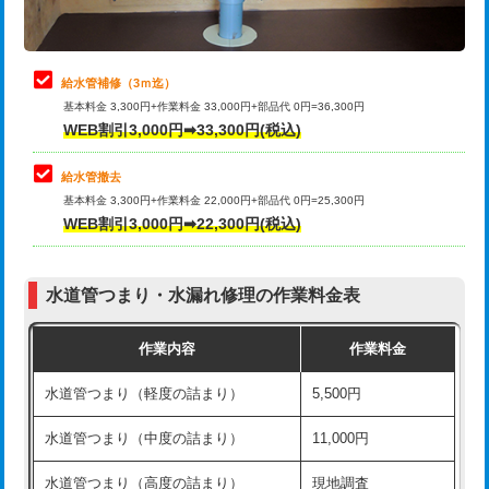
理・調整・分解・加工など（軽作業）
排水管工事（追加 排水管工事/3ｍ超
+11,000円
止水・漏水調査・防水処理・清掃・修
22,000円
え）
理・調整・分解・加工など（中作業）
給水管補修（3ｍ迄）
マス交換（土の掘削・埋め戻し作業）
11,000円~
基本料金 3,300円+作業料金 33,000円+部品代 0円=36,300円
止水・漏水調査・防水処理・清掃・修
33,000円
WEB割引3,000円➡33,300円(税込)
理・調整・分解・加工など（重作業）
マス交換（深さ50㎝未満）
55,000円
給水管撤去
その他部品の脱着
8,800円～
マス交換（深さ50㎝以上）
66,000円
基本料金 3,300円+作業料金 22,000円+部品代 0円=25,300円
WEB割引3,000円➡22,300円(税込)
交換・取付（タンク）
22,000円+材料費
コンクリート斫り（厚さ10㎝まで）
27,500円
交換・取付(単水栓（壁付・デッキ
13,200円+材料費
コンクリート斫り（厚さ10㎝超え）
38,500円
式）)
水道管つまり・水漏れ修理の作業料金表
モルタル補修（厚さ10㎝まで）
27,500円
交換・取付(混合水栓（壁付・デッキ
16,500円+材料費
作業内容
作業料金
式・ワンホール）)
モルタル補修（厚さ10㎝超え）
38,500円
水道管つまり（軽度の詰まり）
5,500円
交換・取付(排水栓・排水トラップ
22,000円+材料費
洗面台設置
38,500円
（P/S/ポップアップ））
水道管つまり（中度の詰まり）
11,000円
化粧台設置
22,000円
交換・取付（その他部品）
11,000円+材料費
水道管つまり（高度の詰まり）
現地調査