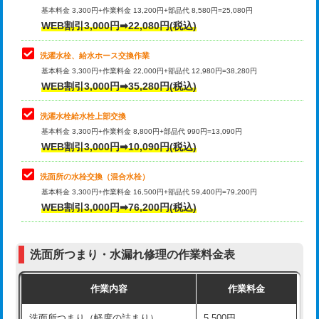
管・ポリ管・HT管使用/3ｍ超え)
基本料金 3,300円+作業料金 13,200円+部品代 8,580円=25,080円
止水・漏水調査・防水処理・清掃・修
33,000円
WEB割引3,000円➡22,080円(税込)
理・調整・分解・加工など（重作業）
排水管工事（土の掘削・埋め戻し作
11,000円~
業）
洗濯水栓、給水ホース交換作業
キッチンタンク脱着
16,500円
基本料金 3,300円+作業料金 22,000円+部品代 12,980円=38,280円
排水管工事（排水管工事/3ｍまで）
55,000円
WEB割引3,000円➡35,280円(税込)
その他部品の脱着
8,800円～
排水管工事（追加 排水管工事/3ｍ超
+11,000円
交換・取付（タンク）
22,000円+材料費
洗濯水栓給水栓上部交換
え）
基本料金 3,300円+作業料金 8,800円+部品代 990円=13,090円
交換・取付(単水栓（壁付・デッキ
13,200円+材料費
WEB割引3,000円➡10,090円(税込)
マス交換（土の掘削・埋め戻し作業）
11,000円~
式）)
洗面所の水栓交換（混合水栓）
マス交換（深さ50㎝未満）
55,000円
交換・取付(混合水栓（壁付・デッキ
16,500円+材料費
基本料金 3,300円+作業料金 16,500円+部品代 59,400円=79,200円
式・ワンホール）)
WEB割引3,000円➡76,200円(税込)
マス交換（深さ50㎝以上）
66,000円
交換・取付(排水栓・排水トラップ
22,000円+材料費
コンクリート斫り（厚さ10㎝まで）
27,500円
（P/S/ポップアップ））
洗面所つまり・水漏れ修理の作業料金表
コンクリート斫り（厚さ10㎝超え）
38,500円
交換・取付（その他部品）
11,000円+材料費
作業内容
作業料金
モルタル補修（厚さ10㎝まで）
27,500円
持込商品取付（単水栓）
13,200円
洗面所つまり（軽度の詰まり）
5,500円