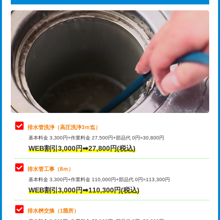
給水管工事※（ライニング鋼管・銅
44,000円
追加トーラー機使用/3m超え
+3,300円
管・ポリ管・HT管使用/3ｍまで)
カメラ調査
33,000円
給水管工事※（ライニング鋼管・銅
+8,800円
管・ポリ管・HT管使用/3ｍ超え)
桝清掃
8,800円
排水管工事（土の掘削・埋め戻し作
11,000円~
止水・漏水調査・防水処理・清掃・修
11,000円
業）
理・調整・分解・加工など（軽作業）
排水管工事（排水管工事/3ｍまで）
55,000円
止水・漏水調査・防水処理・清掃・修
22,000円
理・調整・分解・加工など（中作業）
排水管工事（追加 排水管工事/3ｍ超
+11,000円
排水管洗浄（高圧洗浄3ｍ迄）
え）
基本料金 3,300円+作業料金 27,500円+部品代 0円=30,800円
止水・漏水調査・防水処理・清掃・修
33,000円
WEB割引3,000円➡27,800円(税込)
理・調整・分解・加工など（重作業）
マス交換（土の掘削・埋め戻し作業）
11,000円~
排水管工事（8ｍ）
その他部品の脱着
8,800円～
マス交換（深さ50㎝未満）
55,000円
基本料金 3,300円+作業料金 110,000円+部品代 0円=113,300円
WEB割引3,000円➡110,300円(税込)
交換・取付（タンク）
22,000円+材料費
マス交換（深さ50㎝以上）
66,000円
交換・取付(単水栓（壁付・デッキ
13,200円+材料費
コンクリート斫り（厚さ10㎝まで）
27,500円
排水桝交換（1箇所）