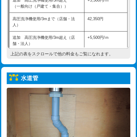
追加 高圧洗浄機使用/3m超え
+3,300円/ｍ
給水管工事※（保温材使用（バンド止
5,500円
（一般向け（戸建て・集合））
め込み）)
高圧洗浄機使用/3mまで（店舗・法
42,350円
給水管工事※（土の掘削・埋め戻し作
11,000円
人）
業)
追加 高圧洗浄機使用/3m超え（店
+5,500円/ｍ
給水管工事※（塩ビ管（VP・HI）使
33,000円
舗・法人）
用/3ｍまで)
上記の表をスクロールで他の料金もご覧になれます。
高度高圧洗浄換
現地調査
給水管工事※（塩ビ管（VP・HI）使
+8,800円
用（追加）/3ｍ超え)
トーラー作業
16,500円
給水管工事※（ライニング鋼管・銅
44,000円
水道管
トーラー機使用/3mまで
33,000円
管・ポリ管・HT管使用/3ｍまで)
追加トーラー機使用/3m超え
+3,300円
給水管工事※（ライニング鋼管・銅
+8,800円
管・ポリ管・HT管使用/3ｍ超え)
カメラ調査
33,000円
排水管工事（土の掘削・埋め戻し作
11,000円~
桝清掃
8,800円
業）
止水・漏水調査・防水処理・清掃・修
11,000円
排水管工事（排水管工事/3ｍまで）
55,000円