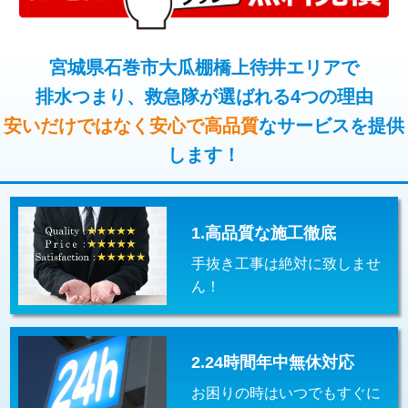
コンクリート斫り（厚さ10㎝超え）
38,500円
桝清掃
8,800円
モルタル補修（厚さ10㎝まで）
27,500円
宮城県石巻市大瓜棚橋上待井エリアで
止水・漏水調査・防水処理・清掃・修
11,000円
理・調整・分解・加工など（軽作業）
排水つまり、救急隊が選ばれる4つの理由
モルタル補修（厚さ10㎝超え）
38,500円
安いだけではなく安心で高品質
なサービスを提供
止水・漏水調査・防水処理・清掃・修
22,000円
追加人工
16,500円
理・調整・分解・加工など（中作業）
します！
廃棄・処分
現場見積
止水・漏水調査・防水処理・清掃・修
33,000円
理・調整・分解・加工など（重作業）
1.高品質な施工徹底
その他部品の脱着
8,800円～
手抜き工事は絶対に致しませ
交換・取付（タンク）
22,000円+材料費
ん！
交換・取付(単水栓（壁付・デッキ
13,200円+材料費
式）)
2.24時間年中無休対応
交換・取付(混合水栓（壁付・デッキ
16,500円+材料費
式・ワンホール）)
お困りの時はいつでもすぐに