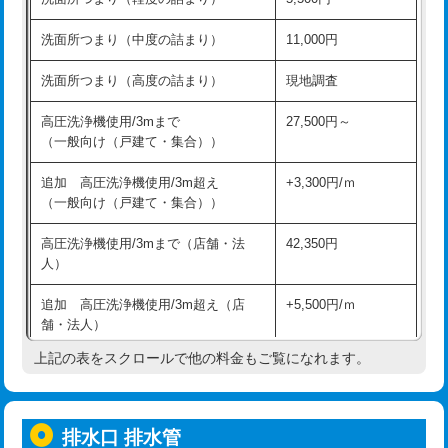
モルタル補修（厚さ10㎝超え）
38,500円
持込商品取付（混合水栓）
16,500円
洗面所つまり（中度の詰まり）
11,000円
洗面台設置
38,500円
持込商品取付（浄水器・分岐水栓）
16,500円
洗面所つまり（高度の詰まり）
現地調査
バスタブ設置
現場見積
給水管工事※（ホール加工)
16,500円
高圧洗浄機使用/3mまで
27,500円～
追加人工
16,500円
（一般向け（戸建て・集合））
給水管工事※（バンド止め)
3,300円
廃棄・処分
現場見積
追加 高圧洗浄機使用/3m超え
+3,300円/ｍ
給水管工事※（支持金具設置)
5,500円
（一般向け（戸建て・集合））
※給水管工事は20mmまでの価格です。
給水管工事※（保温材使用（バンド止
5,500円
高圧洗浄機使用/3mまで（店舗・法
42,350円
め込み）)
人）
給水管工事※（土の掘削・埋め戻し作
11,000円
追加 高圧洗浄機使用/3m超え（店
+5,500円/ｍ
業)
舗・法人）
給水管工事※（塩ビ管（VP・HI）使
33,000円
上記の表をスクロールで他の料金もご覧になれます。
高度高圧洗浄換
現地調査
用/3ｍまで)
トーラー作業
16,500円
給水管工事※（塩ビ管（VP・HI）使
+8,800円
用（追加）/3ｍ超え)
排水口 排水管
トーラー機使用/3mまで
33,000円