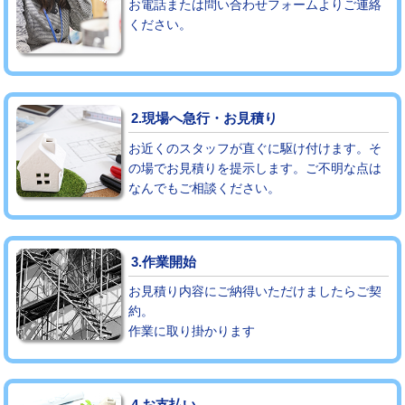
お電話または問い合わせフォームよりご連絡
ください。
モルタル補修（厚さ10㎝まで）
27,500円
モルタル補修（厚さ10㎝超え）
38,500円
追加人工
16,500円
2.現場へ急行・お見積り
廃棄・処分
現場見積
お近くのスタッフが直ぐに駆け付けます。そ
の場でお見積りを提示します。ご不明な点は
なんでもご相談ください。
※給水管工事は20mmまでの価格です。
3.作業開始
お見積り内容にご納得いただけましたらご契
約。
作業に取り掛かります
4.お支払い