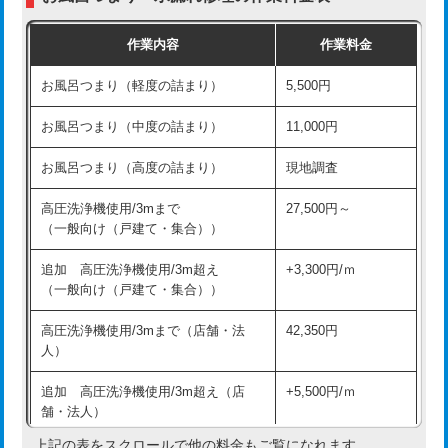
交換・取付（普通便座）
11,000円+材料費
作業内容
作業料金
交換・取付（温水洗浄便座）
16,500円+材料費
お風呂つまり（軽度の詰まり）
5,500円
交換・取付(単水栓（壁付・デッキ
13,200円+材料費
式）)
お風呂つまり（中度の詰まり）
11,000円
交換・取付(混合水栓（壁付・デッキ
16,500円+材料費
お風呂つまり（高度の詰まり）
現地調査
式・ワンホール）)
高圧洗浄機使用/3mまで
27,500円～
交換・取付(排水栓・排水トラップ
22,000円+材料費
（一般向け（戸建て・集合））
（P/S/ポップアップ））
追加 高圧洗浄機使用/3m超え
+3,300円/ｍ
交換・取付（その他部品）
11,000円+材料費
（一般向け（戸建て・集合））
持込商品取付（単水栓）
13,200円
高圧洗浄機使用/3mまで（店舗・法
42,350円
人）
持込商品取付（混合水栓）
16,500円
追加 高圧洗浄機使用/3m超え（店
+5,500円/ｍ
持込商品取付（浄水器・分岐水栓）
16,500円
舗・法人）
持込商品取付（温水洗浄便座）
22,000円
上記の表をスクロールで他の料金もご覧になれます。