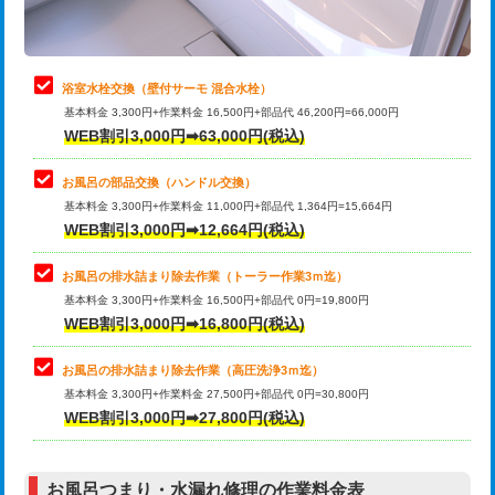
理・調整・分解・加工など（軽作業）
止水・漏水調査・防水処理・清掃・修
22,000円
理・調整・分解・加工など（中作業）
浴室水栓交換（壁付サーモ 混合水栓）
基本料金 3,300円+作業料金 16,500円+部品代 46,200円=66,000円
止水・漏水調査・防水処理・清掃・修
33,000円
WEB割引3,000円➡63,000円(税込)
理・調整・分解・加工など（重作業）
お風呂の部品交換（ハンドル交換）
トイレタンク脱着
16,500円
基本料金 3,300円+作業料金 11,000円+部品代 1,364円=15,664円
WEB割引3,000円➡12,664円(税込)
トイレ便器脱着
16,500円
タンクレストイレ脱着
33,000円
お風呂の排水詰まり除去作業（トーラー作業3ｍ迄）
基本料金 3,300円+作業料金 16,500円+部品代 0円=19,800円
小便器トイレ脱着
現地見積
WEB割引3,000円➡16,800円(税込)
その他部品の脱着
8,800円～
お風呂の排水詰まり除去作業（高圧洗浄3ｍ迄）
基本料金 3,300円+作業料金 27,500円+部品代 0円=30,800円
交換・取付（タンク）
22,000円+材料費
WEB割引3,000円➡27,800円(税込)
交換・取付（便器）
22,000円+材料費
お風呂つまり・水漏れ修理の作業料金表