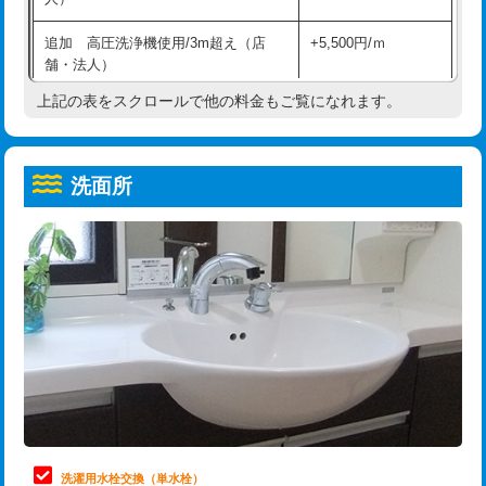
給水管工事※（ホール加工)
16,500円
コンクリート斫り（厚さ10㎝超え）
38,500円
追加 高圧洗浄機使用/3m超え（店
+5,500円/ｍ
給水管工事※（バンド止め)
3,300円
モルタル補修（厚さ10㎝まで）
27,500円
舗・法人）
給水管工事※（支持金具設置)
5,500円
モルタル補修（厚さ10㎝超え）
38,500円
上記の表をスクロールで他の料金もご覧になれます。
高度高圧洗浄換
現地調査
給水管工事※（保温材使用（バンド止
5,500円
洗面台設置
38,500円
トーラー作業
16,500円
め込み）)
洗面所
追加人工
16,500円
トーラー機使用/3mまで
33,000円
給水管工事※（土の掘削・埋め戻し作
11,000円
業)
廃棄・処分
現場見積
追加トーラー機使用/3m超え
+3,300円
給水管工事※（塩ビ管（VP・HI）使
33,000円
※給水管工事は20mmまでの価格です。
カメラ調査
33,000円
用/3ｍまで)
桝清掃
8,800円
給水管工事※（塩ビ管（VP・HI）使
+8,800円
用（追加）/3ｍ超え)
止水・漏水調査・防水処理・清掃・修
11,000円
理・調整・分解・加工など（軽作業）
給水管工事※（ライニング鋼管・銅
44,000円
管・ポリ管・HT管使用/3ｍまで)
止水・漏水調査・防水処理・清掃・修
22,000円
理・調整・分解・加工など（中作業）
給水管工事※（ライニング鋼管・銅
+8,800円
洗濯用水栓交換（単水栓）