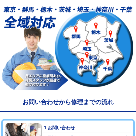
給水管工事※（塩ビ管（VP・HI）使
33,000円
用/3ｍまで)
給水管工事※（塩ビ管（VP・HI）使
+8,800円
用（追加）/3ｍ超え)
給水管工事※（ライニング鋼管・銅
44,000円
管・ポリ管・HT管使用/3ｍまで)
給水管工事※（ライニング鋼管・銅
+8,800円
管・ポリ管・HT管使用/3ｍ超え)
マス交換（土の掘削・埋め戻し作業）
11,000円~
マス交換（深さ50㎝未満）
55,000円
お問い合わせから修理までの流れ
マス交換（深さ50㎝以上）
66,000円
コンクリート斫り（厚さ10㎝まで）
27,500円
1.お問い合わせ
コンクリート斫り（厚さ10㎝超え）
38,500円