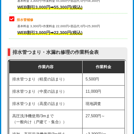
式）)
基本料金 3,300円+作業料金 55,000円+部品代 0円=58,300円
コンクリート斫り（厚さ10㎝超え）
38,500円
WEB割引3,000円➡55,300円(税込)
交換・取付(混合水栓（壁付・デッキ
16,500円+材料費
式・ワンホール）)
モルタル補修（厚さ10㎝まで）
27,500円
排水管補修
基本料金 3,300円+作業料金 22,000円+部品代 0円=25,300円
交換・取付(排水栓・排水トラップ
22,000円+材料費
モルタル補修（厚さ10㎝超え）
38,500円
WEB割引3,000円➡22,300円(税込)
（P/S/ポップアップ））
台所シンク・作業台設置
現場見積
交換・取付（その他部品）
11,000円+材料費
排水管つまり・水漏れ修理の作業料金表
追加人工
16,500円
持込商品取付（単水栓）
13,200円
作業内容
作業料金
廃棄・処分
現場見積
持込商品取付（混合水栓）
16,500円
排水管つまり（軽度の詰まり）
5,500円
※給水管工事は20mmまでの価格です。
持込商品取付（浄水器・分岐水栓）
16,500円
排水管つまり（中度の詰まり）
11,000円
給水管工事※（ホール加工)
16,500円
排水管つまり（高度の詰まり）
現地調査
給水管工事※（バンド止め)
3,300円
高圧洗浄機使用/3mまで
27,500円～
（一般向け（戸建て・集合））
給水管工事※（支持金具設置)
5,500円