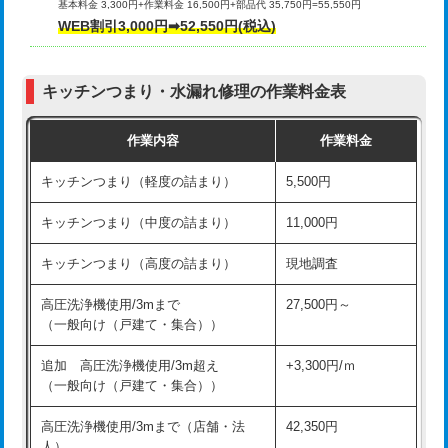
基本料金 3,300円+作業料金 16,500円+部品代 35,750円=55,550円
給水管工事※（ライニング鋼管・銅
44,000円
WEB割引3,000円➡52,550円(税込)
その他部品の脱着
8,800円～
管・ポリ管・HT管使用/3ｍまで)
交換・取付（タンク）
22,000円+材料費
給水管工事※（ライニング鋼管・銅
+8,800円
管・ポリ管・HT管使用/3ｍ超え)
キッチンつまり・水漏れ修理の作業料金表
交換・取付(単水栓（壁付・デッキ
13,200円+材料費
式）)
排水管工事（土の掘削・埋め戻し作
11,000円~
作業内容
作業料金
業）
交換・取付(混合水栓（壁付・デッキ
16,500円+材料費
キッチンつまり（軽度の詰まり）
5,500円
式・ワンホール）)
排水管工事（排水管工事/3ｍまで）
55,000円
キッチンつまり（中度の詰まり）
11,000円
交換・取付(排水栓・排水トラップ
22,000円+材料費
排水管工事（追加 排水管工事/3ｍ超
+11,000円
（P/S/ポップアップ））
え）
キッチンつまり（高度の詰まり）
現地調査
交換・取付（その他部品）
11,000円+材料費
マス交換（土の掘削・埋め戻し作業）
11,000円~
高圧洗浄機使用/3mまで
27,500円～
（一般向け（戸建て・集合））
持込商品取付（単水栓）
13,200円
マス交換（深さ50㎝未満）
55,000円
追加 高圧洗浄機使用/3m超え
+3,300円/ｍ
持込商品取付（混合水栓）
16,500円
マス交換（深さ50㎝以上）
66,000円
（一般向け（戸建て・集合））
持込商品取付（浄水器・分岐水栓）
16,500円
コンクリート斫り（厚さ10㎝まで）
27,500円
高圧洗浄機使用/3mまで（店舗・法
42,350円
人）