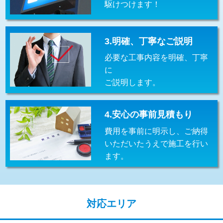
駆けつけます！
交換・取付(排水栓・排水トラップ
22,000円+材料費
（P/S/ポップアップ））
交換・取付（その他部品）
11,000円+材料費
3.明確、丁寧なご説明
必要な工事内容を明確、丁寧
持込商品取付（単水栓）
13,200円
に
持込商品取付（混合水栓）
16,500円
ご説明します。
持込商品取付（浄水器・分岐水栓）
16,500円
4.安心の事前見積もり
給水管工事※（ホール加工)
16,500円
費用を事前に明示し、ご納得
給水管工事※（バンド止め)
3,300円
いただいたうえで施工を行い
ます。
給水管工事※（支持金具設置)
5,500円
給水管工事※（保温材使用（バンド止
5,500円
め込み）)
対応エリア
給水管工事※（土の掘削・埋め戻し作
11,000円
業)