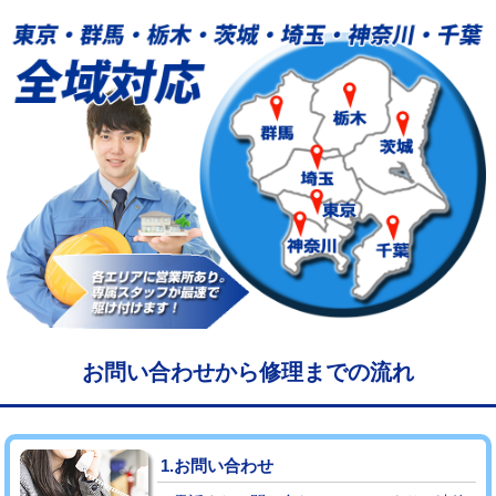
給水管工事※（塩ビ管（VP・HI）使
33,000円
用/3ｍまで)
給水管工事※（塩ビ管（VP・HI）使
+8,800円
用（追加）/3ｍ超え)
給水管工事※（ライニング鋼管・銅
44,000円
管・ポリ管・HT管使用/3ｍまで)
給水管工事※（ライニング鋼管・銅
+8,800円
管・ポリ管・HT管使用/3ｍ超え)
マス交換（土の掘削・埋め戻し作業）
11,000円~
マス交換（深さ50㎝未満）
55,000円
お問い合わせから修理までの流れ
マス交換（深さ50㎝以上）
66,000円
コンクリート斫り（厚さ10㎝まで）
27,500円
1.お問い合わせ
コンクリート斫り（厚さ10㎝超え）
38,500円