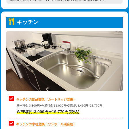
高度高圧洗浄換
現地調査
持込商品取付（普通便座⇔温水洗浄便
22,000円
トーラー作業
16,500円
座）
キッチン
トーラー機使用/3mまで
33,000円
給水管工事※（ホール加工)
16,500円
追加トーラー機使用/3m超え
+3,300円
給水管工事※（バンド止め)
3,300円
カメラ調査
33,000円
給水管工事※（支持金具設置)
5,500円
桝清掃
8,800円
給水管工事※（保温材使用（バンド止
5,500円
め込み）)
止水・漏水調査・防水処理・清掃・修
11,000円
理・調整・分解・加工など（軽作業）
給水管工事※（土の掘削・埋め戻し作
11,000円
業)
止水・漏水調査・防水処理・清掃・修
22,000円
理・調整・分解・加工など（中作業）
給水管工事※（塩ビ管（VP・HI）使
33,000円
キッチンの部品交換（カートリッジ交換）
用/3ｍまで)
基本料金 3,300円+作業料金 11,000円+部品代 8,470円=22,770円
止水・漏水調査・防水処理・清掃・修
33,000円
WEB割引3,000円➡19,770円(税込)
理・調整・分解・加工など（重作業）
給水管工事※（塩ビ管（VP・HI）使
+8,800円
用（追加）/3ｍ超え)
キッチンの水栓交換（ワンホール混合栓）
お風呂タンク脱着
16,500円