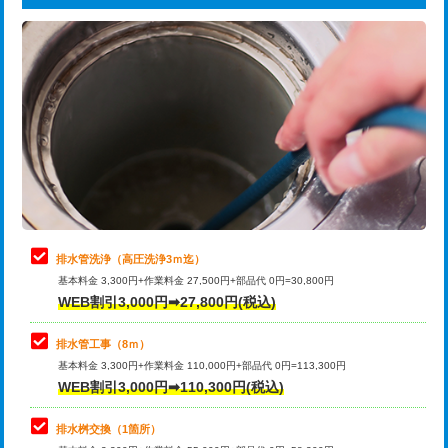
給水管工事※（ライニング鋼管・銅
44,000円
追加トーラー機使用/3m超え
+3,300円
管・ポリ管・HT管使用/3ｍまで)
カメラ調査
33,000円
給水管工事※（ライニング鋼管・銅
+8,800円
管・ポリ管・HT管使用/3ｍ超え)
桝清掃
8,800円
排水管工事（土の掘削・埋め戻し作
11,000円~
止水・漏水調査・防水処理・清掃・修
11,000円
業）
理・調整・分解・加工など（軽作業）
排水管工事（排水管工事/3ｍまで）
55,000円
止水・漏水調査・防水処理・清掃・修
22,000円
理・調整・分解・加工など（中作業）
排水管工事（追加 排水管工事/3ｍ超
+11,000円
排水管洗浄（高圧洗浄3ｍ迄）
え）
基本料金 3,300円+作業料金 27,500円+部品代 0円=30,800円
止水・漏水調査・防水処理・清掃・修
33,000円
WEB割引3,000円➡27,800円(税込)
理・調整・分解・加工など（重作業）
マス交換（土の掘削・埋め戻し作業）
11,000円~
排水管工事（8ｍ）
その他部品の脱着
8,800円～
マス交換（深さ50㎝未満）
55,000円
基本料金 3,300円+作業料金 110,000円+部品代 0円=113,300円
WEB割引3,000円➡110,300円(税込)
交換・取付（タンク）
22,000円+材料費
マス交換（深さ50㎝以上）
66,000円
交換・取付(単水栓（壁付・デッキ
13,200円+材料費
コンクリート斫り（厚さ10㎝まで）
27,500円
排水桝交換（1箇所）