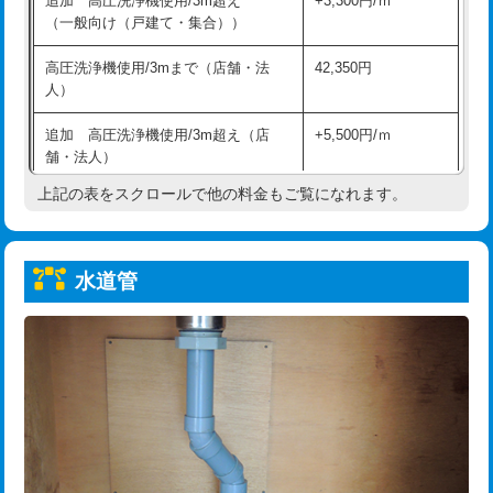
追加 高圧洗浄機使用/3m超え
+3,300円/ｍ
給水管工事※（保温材使用（バンド止
5,500円
（一般向け（戸建て・集合））
め込み）)
高圧洗浄機使用/3mまで（店舗・法
42,350円
給水管工事※（土の掘削・埋め戻し作
11,000円
人）
業)
追加 高圧洗浄機使用/3m超え（店
+5,500円/ｍ
給水管工事※（塩ビ管（VP・HI）使
33,000円
舗・法人）
用/3ｍまで)
上記の表をスクロールで他の料金もご覧になれます。
高度高圧洗浄換
現地調査
給水管工事※（塩ビ管（VP・HI）使
+8,800円
用（追加）/3ｍ超え)
トーラー作業
16,500円
給水管工事※（ライニング鋼管・銅
44,000円
水道管
トーラー機使用/3mまで
33,000円
管・ポリ管・HT管使用/3ｍまで)
追加トーラー機使用/3m超え
+3,300円
給水管工事※（ライニング鋼管・銅
+8,800円
管・ポリ管・HT管使用/3ｍ超え)
カメラ調査
33,000円
排水管工事（土の掘削・埋め戻し作
11,000円~
桝清掃
8,800円
業）
止水・漏水調査・防水処理・清掃・修
11,000円
排水管工事（排水管工事/3ｍまで）
55,000円