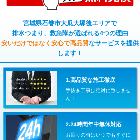
コンクリート斫り（厚さ10㎝超え）
38,500円
桝清掃
8,800円
モルタル補修（厚さ10㎝まで）
27,500円
宮城県石巻市大瓜大塚後エリアで
止水・漏水調査・防水処理・清掃・修
11,000円
理・調整・分解・加工など（軽作業）
排水つまり、救急隊が選ばれる4つの理由
モルタル補修（厚さ10㎝超え）
38,500円
安いだけではなく安心で高品質
なサービスを提供
止水・漏水調査・防水処理・清掃・修
22,000円
追加人工
16,500円
理・調整・分解・加工など（中作業）
します！
廃棄・処分
現場見積
止水・漏水調査・防水処理・清掃・修
33,000円
理・調整・分解・加工など（重作業）
1.高品質な施工徹底
その他部品の脱着
8,800円～
手抜き工事は絶対に致しませ
交換・取付（タンク）
22,000円+材料費
ん！
交換・取付(単水栓（壁付・デッキ
13,200円+材料費
式）)
2.24時間年中無休対応
交換・取付(混合水栓（壁付・デッキ
16,500円+材料費
式・ワンホール）)
お困りの時はいつでもすぐに