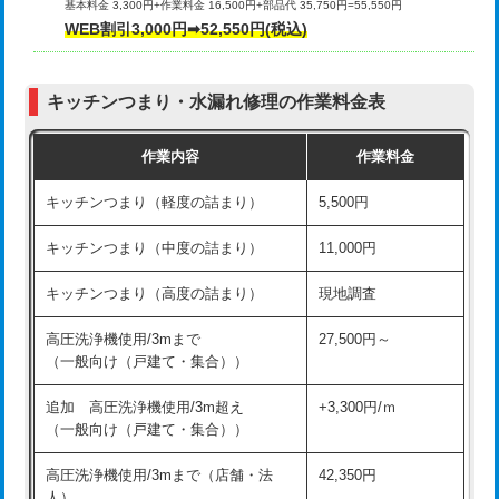
基本料金 3,300円+作業料金 16,500円+部品代 35,750円=55,550円
給水管工事※（ライニング鋼管・銅
44,000円
WEB割引3,000円➡52,550円(税込)
その他部品の脱着
8,800円～
管・ポリ管・HT管使用/3ｍまで)
交換・取付（タンク）
22,000円+材料費
給水管工事※（ライニング鋼管・銅
+8,800円
管・ポリ管・HT管使用/3ｍ超え)
キッチンつまり・水漏れ修理の作業料金表
交換・取付(単水栓（壁付・デッキ
13,200円+材料費
式）)
排水管工事（土の掘削・埋め戻し作
11,000円~
作業内容
作業料金
業）
交換・取付(混合水栓（壁付・デッキ
16,500円+材料費
キッチンつまり（軽度の詰まり）
5,500円
式・ワンホール）)
排水管工事（排水管工事/3ｍまで）
55,000円
キッチンつまり（中度の詰まり）
11,000円
交換・取付(排水栓・排水トラップ
22,000円+材料費
排水管工事（追加 排水管工事/3ｍ超
+11,000円
（P/S/ポップアップ））
え）
キッチンつまり（高度の詰まり）
現地調査
交換・取付（その他部品）
11,000円+材料費
マス交換（土の掘削・埋め戻し作業）
11,000円~
高圧洗浄機使用/3mまで
27,500円～
（一般向け（戸建て・集合））
持込商品取付（単水栓）
13,200円
マス交換（深さ50㎝未満）
55,000円
追加 高圧洗浄機使用/3m超え
+3,300円/ｍ
持込商品取付（混合水栓）
16,500円
マス交換（深さ50㎝以上）
66,000円
（一般向け（戸建て・集合））
持込商品取付（浄水器・分岐水栓）
16,500円
コンクリート斫り（厚さ10㎝まで）
27,500円
高圧洗浄機使用/3mまで（店舗・法
42,350円
人）