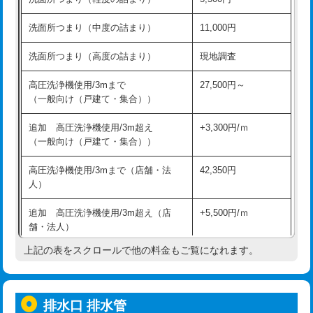
モルタル補修（厚さ10㎝超え）
38,500円
持込商品取付（混合水栓）
16,500円
洗面所つまり（中度の詰まり）
11,000円
洗面台設置
38,500円
持込商品取付（浄水器・分岐水栓）
16,500円
洗面所つまり（高度の詰まり）
現地調査
バスタブ設置
現場見積
給水管工事※（ホール加工)
16,500円
高圧洗浄機使用/3mまで
27,500円～
追加人工
16,500円
（一般向け（戸建て・集合））
給水管工事※（バンド止め)
3,300円
廃棄・処分
現場見積
追加 高圧洗浄機使用/3m超え
+3,300円/ｍ
給水管工事※（支持金具設置)
5,500円
（一般向け（戸建て・集合））
※給水管工事は20mmまでの価格です。
給水管工事※（保温材使用（バンド止
5,500円
高圧洗浄機使用/3mまで（店舗・法
42,350円
め込み）)
人）
給水管工事※（土の掘削・埋め戻し作
11,000円
追加 高圧洗浄機使用/3m超え（店
+5,500円/ｍ
業)
舗・法人）
給水管工事※（塩ビ管（VP・HI）使
33,000円
上記の表をスクロールで他の料金もご覧になれます。
高度高圧洗浄換
現地調査
用/3ｍまで)
トーラー作業
16,500円
給水管工事※（塩ビ管（VP・HI）使
+8,800円
用（追加）/3ｍ超え)
排水口 排水管
トーラー機使用/3mまで
33,000円