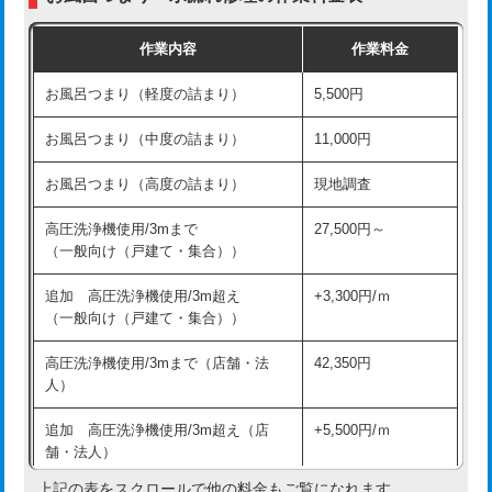
交換・取付（普通便座）
11,000円+材料費
作業内容
作業料金
交換・取付（温水洗浄便座）
16,500円+材料費
お風呂つまり（軽度の詰まり）
5,500円
交換・取付(単水栓（壁付・デッキ
13,200円+材料費
式）)
お風呂つまり（中度の詰まり）
11,000円
交換・取付(混合水栓（壁付・デッキ
16,500円+材料費
お風呂つまり（高度の詰まり）
現地調査
式・ワンホール）)
高圧洗浄機使用/3mまで
27,500円～
交換・取付(排水栓・排水トラップ
22,000円+材料費
（一般向け（戸建て・集合））
（P/S/ポップアップ））
追加 高圧洗浄機使用/3m超え
+3,300円/ｍ
交換・取付（その他部品）
11,000円+材料費
（一般向け（戸建て・集合））
持込商品取付（単水栓）
13,200円
高圧洗浄機使用/3mまで（店舗・法
42,350円
人）
持込商品取付（混合水栓）
16,500円
追加 高圧洗浄機使用/3m超え（店
+5,500円/ｍ
持込商品取付（浄水器・分岐水栓）
16,500円
舗・法人）
持込商品取付（温水洗浄便座）
22,000円
上記の表をスクロールで他の料金もご覧になれます。