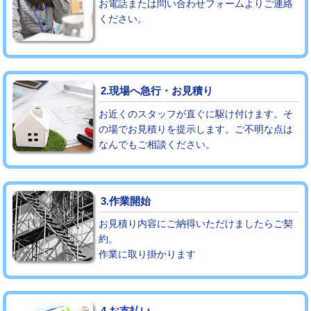
お電話または問い合わせフォームよりご連絡
ください。
モルタル補修（厚さ10㎝まで）
27,500円
モルタル補修（厚さ10㎝超え）
38,500円
追加人工
16,500円
2.現場へ急行・お見積り
廃棄・処分
現場見積
お近くのスタッフが直ぐに駆け付けます。そ
の場でお見積りを提示します。ご不明な点は
なんでもご相談ください。
※給水管工事は20mmまでの価格です。
3.作業開始
お見積り内容にご納得いただけましたらご契
約。
作業に取り掛かります
4.お支払い