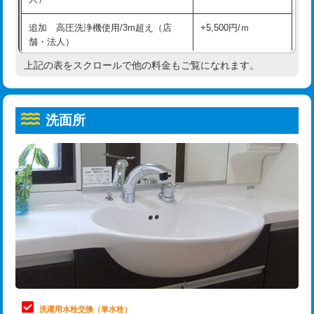
給水管工事※（ホール加工)
16,500円
コンクリート斫り（厚さ10㎝超え）
38,500円
追加 高圧洗浄機使用/3m超え（店
+5,500円/ｍ
給水管工事※（バンド止め)
3,300円
モルタル補修（厚さ10㎝まで）
27,500円
舗・法人）
給水管工事※（支持金具設置)
5,500円
モルタル補修（厚さ10㎝超え）
38,500円
上記の表をスクロールで他の料金もご覧になれます。
高度高圧洗浄換
現地調査
給水管工事※（保温材使用（バンド止
5,500円
洗面台設置
38,500円
トーラー作業
16,500円
め込み）)
洗面所
追加人工
16,500円
トーラー機使用/3mまで
33,000円
給水管工事※（土の掘削・埋め戻し作
11,000円
業)
廃棄・処分
現場見積
追加トーラー機使用/3m超え
+3,300円
給水管工事※（塩ビ管（VP・HI）使
33,000円
※給水管工事は20mmまでの価格です。
カメラ調査
33,000円
用/3ｍまで)
桝清掃
8,800円
給水管工事※（塩ビ管（VP・HI）使
+8,800円
用（追加）/3ｍ超え)
止水・漏水調査・防水処理・清掃・修
11,000円
理・調整・分解・加工など（軽作業）
給水管工事※（ライニング鋼管・銅
44,000円
管・ポリ管・HT管使用/3ｍまで)
止水・漏水調査・防水処理・清掃・修
22,000円
理・調整・分解・加工など（中作業）
給水管工事※（ライニング鋼管・銅
+8,800円
洗濯用水栓交換（単水栓）