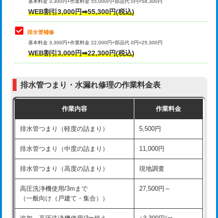
式）)
基本料金 3,300円+作業料金 55,000円+部品代 0円=58,300円
コンクリート斫り（厚さ10㎝超え）
38,500円
WEB割引3,000円➡55,300円(税込)
交換・取付(混合水栓（壁付・デッキ
16,500円+材料費
式・ワンホール）)
モルタル補修（厚さ10㎝まで）
27,500円
排水管補修
基本料金 3,300円+作業料金 22,000円+部品代 0円=25,300円
交換・取付(排水栓・排水トラップ
22,000円+材料費
モルタル補修（厚さ10㎝超え）
38,500円
WEB割引3,000円➡22,300円(税込)
（P/S/ポップアップ））
台所シンク・作業台設置
現場見積
交換・取付（その他部品）
11,000円+材料費
排水管つまり・水漏れ修理の作業料金表
追加人工
16,500円
持込商品取付（単水栓）
13,200円
作業内容
作業料金
廃棄・処分
現場見積
持込商品取付（混合水栓）
16,500円
排水管つまり（軽度の詰まり）
5,500円
※給水管工事は20mmまでの価格です。
持込商品取付（浄水器・分岐水栓）
16,500円
排水管つまり（中度の詰まり）
11,000円
給水管工事※（ホール加工)
16,500円
排水管つまり（高度の詰まり）
現地調査
給水管工事※（バンド止め)
3,300円
高圧洗浄機使用/3mまで
27,500円～
（一般向け（戸建て・集合））
給水管工事※（支持金具設置)
5,500円