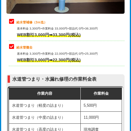
理・調整・分解・加工など（軽作業）
排水管工事（追加 排水管工事/3ｍ超
+11,000円
止水・漏水調査・防水処理・清掃・修
22,000円
え）
理・調整・分解・加工など（中作業）
給水管補修（3ｍ迄）
マス交換（土の掘削・埋め戻し作業）
11,000円~
基本料金 3,300円+作業料金 33,000円+部品代 0円=36,300円
止水・漏水調査・防水処理・清掃・修
33,000円
WEB割引3,000円➡33,300円(税込)
理・調整・分解・加工など（重作業）
マス交換（深さ50㎝未満）
55,000円
給水管撤去
その他部品の脱着
8,800円～
マス交換（深さ50㎝以上）
66,000円
基本料金 3,300円+作業料金 22,000円+部品代 0円=25,300円
WEB割引3,000円➡22,300円(税込)
交換・取付（タンク）
22,000円+材料費
コンクリート斫り（厚さ10㎝まで）
27,500円
交換・取付(単水栓（壁付・デッキ
13,200円+材料費
コンクリート斫り（厚さ10㎝超え）
38,500円
式）)
水道管つまり・水漏れ修理の作業料金表
モルタル補修（厚さ10㎝まで）
27,500円
交換・取付(混合水栓（壁付・デッキ
16,500円+材料費
作業内容
作業料金
式・ワンホール）)
モルタル補修（厚さ10㎝超え）
38,500円
水道管つまり（軽度の詰まり）
5,500円
交換・取付(排水栓・排水トラップ
22,000円+材料費
洗面台設置
38,500円
（P/S/ポップアップ））
水道管つまり（中度の詰まり）
11,000円
化粧台設置
22,000円
交換・取付（その他部品）
11,000円+材料費
水道管つまり（高度の詰まり）
現地調査