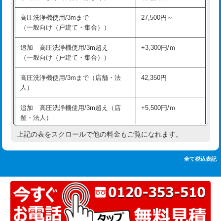
追加人工
16,500円
持込商品取付（単水栓）
13,200円
高圧洗浄機使用/3mまで
27,500円～
廃棄・処分
現場見積
（一般向け（戸建て・集合））
持込商品取付（混合水栓）
16,500円
※給水管工事は20mmまでの価格です。
追加 高圧洗浄機使用/3m超え
+3,300円/ｍ
持込商品取付（浄水器・分岐水栓）
16,500円
（一般向け（戸建て・集合））
排水管工事（土の掘削・埋め戻し作
11,000円~
高圧洗浄機使用/3mまで（店舗・法
42,350円
業）
人）
排水管工事（排水管工事/3ｍまで）
55,000円
追加 高圧洗浄機使用/3m超え（店
+5,500円/ｍ
舗・法人）
排水管工事（追加 排水管工事/3ｍ超
+11,000円
え）
上記の表をスクロールで他の料金もご覧になれます。
高度高圧洗浄換
現地調査
マス交換（土の掘削・埋め戻し作業）
11,000円~
トーラー作業
16,500円
全て税込表記
マス交換（深さ50㎝未満）
55,000円
トーラー機使用/3mまで
33,000円
マス交換（深さ50㎝以上）
66,000円
追加トーラー機使用/3m超え
+3,300円
コンクリート斫り（厚さ10㎝まで）
27,500円
カメラ調査
33,000円