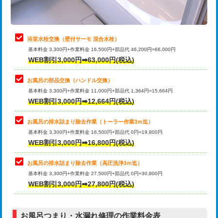
理・調整・分解・加工など（軽作業）
止水・漏水調査・防水処理・清掃・修
22,000円
理・調整・分解・加工など（中作業）
浴室水栓交換（壁付サーモ 混合水栓）
基本料金 3,300円+作業料金 16,500円+部品代 46,200円=66,000円
止水・漏水調査・防水処理・清掃・修
33,000円
WEB割引3,000円➡63,000円(税込)
理・調整・分解・加工など（重作業）
お風呂の部品交換（ハンドル交換）
トイレタンク脱着
16,500円
基本料金 3,300円+作業料金 11,000円+部品代 1,364円=15,664円
WEB割引3,000円➡12,664円(税込)
トイレ便器脱着
16,500円
タンクレストイレ脱着
33,000円
お風呂の排水詰まり除去作業（トーラー作業3ｍ迄）
基本料金 3,300円+作業料金 16,500円+部品代 0円=19,800円
小便器トイレ脱着
現地見積
WEB割引3,000円➡16,800円(税込)
その他部品の脱着
8,800円～
お風呂の排水詰まり除去作業（高圧洗浄3ｍ迄）
基本料金 3,300円+作業料金 27,500円+部品代 0円=30,800円
交換・取付（タンク）
22,000円+材料費
WEB割引3,000円➡27,800円(税込)
交換・取付（便器）
22,000円+材料費
お風呂つまり・水漏れ修理の作業料金表