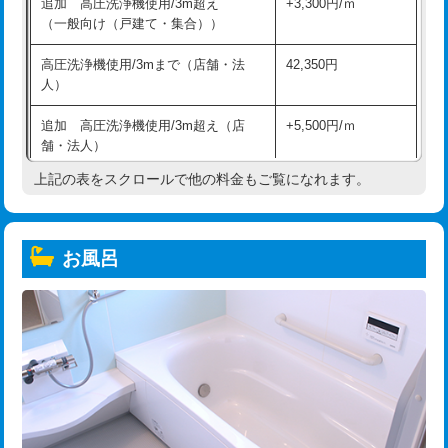
追加 高圧洗浄機使用/3m超え
+3,300円/ｍ
（一般向け（戸建て・集合））
高圧洗浄機使用/3mまで（店舗・法
42,350円
人）
追加 高圧洗浄機使用/3m超え（店
+5,500円/ｍ
舗・法人）
上記の表をスクロールで他の料金もご覧になれます。
高度高圧洗浄換
現地調査
トーラー作業
16,500円
お風呂
トーラー機使用/3mまで
33,000円
追加トーラー機使用/3m超え
+3,300円
カメラ調査
33,000円
桝清掃
8,800円
止水・漏水調査・防水処理・清掃・修
11,000円