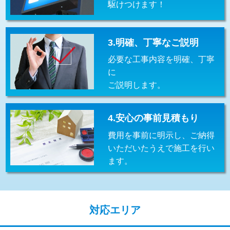
駆けつけます！
交換・取付(排水栓・排水トラップ
22,000円+材料費
（P/S/ポップアップ））
交換・取付（その他部品）
11,000円+材料費
3.明確、丁寧なご説明
必要な工事内容を明確、丁寧
持込商品取付（単水栓）
13,200円
に
持込商品取付（混合水栓）
16,500円
ご説明します。
持込商品取付（浄水器・分岐水栓）
16,500円
4.安心の事前見積もり
給水管工事※（ホール加工)
16,500円
費用を事前に明示し、ご納得
給水管工事※（バンド止め)
3,300円
いただいたうえで施工を行い
ます。
給水管工事※（支持金具設置)
5,500円
給水管工事※（保温材使用（バンド止
5,500円
め込み）)
対応エリア
給水管工事※（土の掘削・埋め戻し作
11,000円
業)