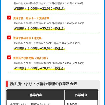
管・ポリ管・HT管使用/3ｍ超え)
基本料金 3,300円+作業料金 13,200円+部品代 8,580円=25,080円
止水・漏水調査・防水処理・清掃・修
33,000円
WEB割引3,000円➡22,080円(税込)
理・調整・分解・加工など（重作業）
排水管工事（土の掘削・埋め戻し作
11,000円~
業）
洗濯水栓、給水ホース交換作業
キッチンタンク脱着
16,500円
基本料金 3,300円+作業料金 22,000円+部品代 12,980円=38,280円
排水管工事（排水管工事/3ｍまで）
55,000円
WEB割引3,000円➡35,280円(税込)
その他部品の脱着
8,800円～
排水管工事（追加 排水管工事/3ｍ超
+11,000円
交換・取付（タンク）
22,000円+材料費
洗濯水栓給水栓上部交換
え）
基本料金 3,300円+作業料金 8,800円+部品代 990円=13,090円
交換・取付(単水栓（壁付・デッキ
13,200円+材料費
WEB割引3,000円➡10,090円(税込)
マス交換（土の掘削・埋め戻し作業）
11,000円~
式）)
洗面所の水栓交換（混合水栓）
マス交換（深さ50㎝未満）
55,000円
交換・取付(混合水栓（壁付・デッキ
16,500円+材料費
基本料金 3,300円+作業料金 16,500円+部品代 59,400円=79,200円
式・ワンホール）)
WEB割引3,000円➡76,200円(税込)
マス交換（深さ50㎝以上）
66,000円
交換・取付(排水栓・排水トラップ
22,000円+材料費
コンクリート斫り（厚さ10㎝まで）
27,500円
（P/S/ポップアップ））
洗面所つまり・水漏れ修理の作業料金表
コンクリート斫り（厚さ10㎝超え）
38,500円
交換・取付（その他部品）
11,000円+材料費
作業内容
作業料金
モルタル補修（厚さ10㎝まで）
27,500円
持込商品取付（単水栓）
13,200円
洗面所つまり（軽度の詰まり）
5,500円