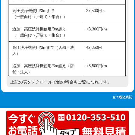
追加人工
16,500円
持込商品取付（単水栓）
13,200円
高圧洗浄機使用/3mまで
27,500円～
廃棄・処分
現場見積
（一般向け（戸建て・集合））
持込商品取付（混合水栓）
16,500円
※給水管工事は20mmまでの価格です。
追加 高圧洗浄機使用/3m超え
+3,300円/ｍ
持込商品取付（浄水器・分岐水栓）
16,500円
（一般向け（戸建て・集合））
排水管工事（土の掘削・埋め戻し作
11,000円~
高圧洗浄機使用/3mまで（店舗・法
42,350円
業）
人）
排水管工事（排水管工事/3ｍまで）
55,000円
追加 高圧洗浄機使用/3m超え（店
+5,500円/ｍ
舗・法人）
排水管工事（追加 排水管工事/3ｍ超
+11,000円
え）
上記の表をスクロールで他の料金もご覧になれます。
高度高圧洗浄換
現地調査
マス交換（土の掘削・埋め戻し作業）
11,000円~
トーラー作業
16,500円
全て税込表記
マス交換（深さ50㎝未満）
55,000円
トーラー機使用/3mまで
33,000円
マス交換（深さ50㎝以上）
66,000円
追加トーラー機使用/3m超え
+3,300円
コンクリート斫り（厚さ10㎝まで）
27,500円
カメラ調査
33,000円