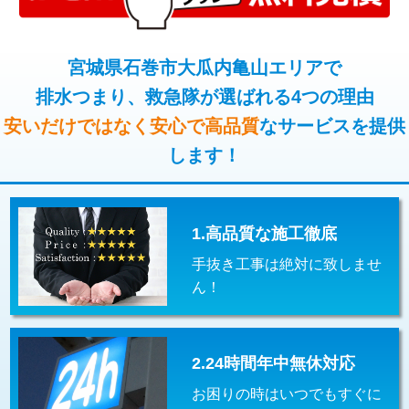
コンクリート斫り（厚さ10㎝超え）
38,500円
桝清掃
8,800円
モルタル補修（厚さ10㎝まで）
27,500円
宮城県石巻市大瓜内亀山エリアで
止水・漏水調査・防水処理・清掃・修
11,000円
理・調整・分解・加工など（軽作業）
排水つまり、救急隊が選ばれる4つの理由
モルタル補修（厚さ10㎝超え）
38,500円
安いだけではなく安心で高品質
なサービスを提供
止水・漏水調査・防水処理・清掃・修
22,000円
追加人工
16,500円
理・調整・分解・加工など（中作業）
します！
廃棄・処分
現場見積
止水・漏水調査・防水処理・清掃・修
33,000円
理・調整・分解・加工など（重作業）
1.高品質な施工徹底
その他部品の脱着
8,800円～
手抜き工事は絶対に致しませ
交換・取付（タンク）
22,000円+材料費
ん！
交換・取付(単水栓（壁付・デッキ
13,200円+材料費
式）)
2.24時間年中無休対応
交換・取付(混合水栓（壁付・デッキ
16,500円+材料費
式・ワンホール）)
お困りの時はいつでもすぐに