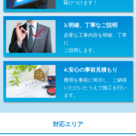
駆けつけます！
交換・取付(排水栓・排水トラップ
22,000円+材料費
（P/S/ポップアップ））
交換・取付（その他部品）
11,000円+材料費
3.明確、丁寧なご説明
必要な工事内容を明確、丁寧
持込商品取付（単水栓）
13,200円
に
持込商品取付（混合水栓）
16,500円
ご説明します。
持込商品取付（浄水器・分岐水栓）
16,500円
4.安心の事前見積もり
給水管工事※（ホール加工)
16,500円
費用を事前に明示し、ご納得
給水管工事※（バンド止め)
3,300円
いただいたうえで施工を行い
ます。
給水管工事※（支持金具設置)
5,500円
給水管工事※（保温材使用（バンド止
5,500円
め込み）)
対応エリア
給水管工事※（土の掘削・埋め戻し作
11,000円
業)