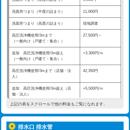
モルタル補修（厚さ10㎝超え）
38,500円
持込商品取付（混合水栓）
16,500円
洗面所つまり（中度の詰まり）
11,000円
洗面台設置
38,500円
持込商品取付（浄水器・分岐水栓）
16,500円
洗面所つまり（高度の詰まり）
現地調査
バスタブ設置
現場見積
給水管工事※（ホール加工)
16,500円
高圧洗浄機使用/3mまで
27,500円～
追加人工
16,500円
（一般向け（戸建て・集合））
給水管工事※（バンド止め)
3,300円
廃棄・処分
現場見積
追加 高圧洗浄機使用/3m超え
+3,300円/ｍ
給水管工事※（支持金具設置)
5,500円
（一般向け（戸建て・集合））
※給水管工事は20mmまでの価格です。
給水管工事※（保温材使用（バンド止
5,500円
高圧洗浄機使用/3mまで（店舗・法
42,350円
め込み）)
人）
給水管工事※（土の掘削・埋め戻し作
11,000円
追加 高圧洗浄機使用/3m超え（店
+5,500円/ｍ
業)
舗・法人）
給水管工事※（塩ビ管（VP・HI）使
33,000円
上記の表をスクロールで他の料金もご覧になれます。
高度高圧洗浄換
現地調査
用/3ｍまで)
トーラー作業
16,500円
給水管工事※（塩ビ管（VP・HI）使
+8,800円
用（追加）/3ｍ超え)
排水口 排水管
トーラー機使用/3mまで
33,000円