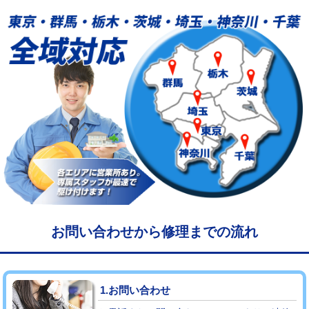
給水管工事※（塩ビ管（VP・HI）使
33,000円
用/3ｍまで)
給水管工事※（塩ビ管（VP・HI）使
+8,800円
用（追加）/3ｍ超え)
給水管工事※（ライニング鋼管・銅
44,000円
管・ポリ管・HT管使用/3ｍまで)
給水管工事※（ライニング鋼管・銅
+8,800円
管・ポリ管・HT管使用/3ｍ超え)
マス交換（土の掘削・埋め戻し作業）
11,000円~
マス交換（深さ50㎝未満）
55,000円
お問い合わせから修理までの流れ
マス交換（深さ50㎝以上）
66,000円
コンクリート斫り（厚さ10㎝まで）
27,500円
1.お問い合わせ
コンクリート斫り（厚さ10㎝超え）
38,500円