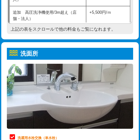
給水管工事※（ホール加工)
16,500円
コンクリート斫り（厚さ10㎝超え）
38,500円
追加 高圧洗浄機使用/3m超え（店
+5,500円/ｍ
給水管工事※（バンド止め)
3,300円
モルタル補修（厚さ10㎝まで）
27,500円
舗・法人）
給水管工事※（支持金具設置)
5,500円
モルタル補修（厚さ10㎝超え）
38,500円
上記の表をスクロールで他の料金もご覧になれます。
高度高圧洗浄換
現地調査
給水管工事※（保温材使用（バンド止
5,500円
洗面台設置
38,500円
トーラー作業
16,500円
め込み）)
洗面所
追加人工
16,500円
トーラー機使用/3mまで
33,000円
給水管工事※（土の掘削・埋め戻し作
11,000円
業)
廃棄・処分
現場見積
追加トーラー機使用/3m超え
+3,300円
給水管工事※（塩ビ管（VP・HI）使
33,000円
※給水管工事は20mmまでの価格です。
カメラ調査
33,000円
用/3ｍまで)
桝清掃
8,800円
給水管工事※（塩ビ管（VP・HI）使
+8,800円
用（追加）/3ｍ超え)
止水・漏水調査・防水処理・清掃・修
11,000円
理・調整・分解・加工など（軽作業）
給水管工事※（ライニング鋼管・銅
44,000円
管・ポリ管・HT管使用/3ｍまで)
止水・漏水調査・防水処理・清掃・修
22,000円
理・調整・分解・加工など（中作業）
給水管工事※（ライニング鋼管・銅
+8,800円
洗濯用水栓交換（単水栓）