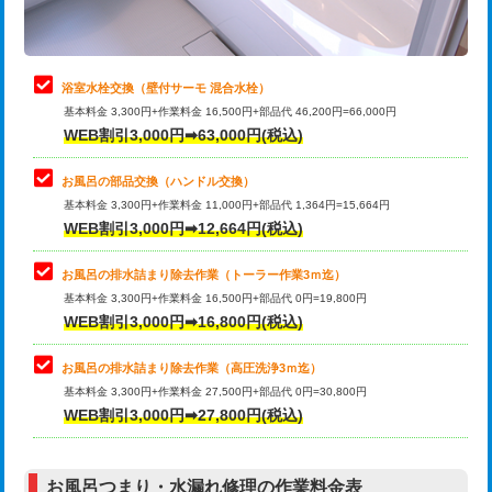
理・調整・分解・加工など（軽作業）
止水・漏水調査・防水処理・清掃・修
22,000円
理・調整・分解・加工など（中作業）
浴室水栓交換（壁付サーモ 混合水栓）
基本料金 3,300円+作業料金 16,500円+部品代 46,200円=66,000円
止水・漏水調査・防水処理・清掃・修
33,000円
WEB割引3,000円➡63,000円(税込)
理・調整・分解・加工など（重作業）
お風呂の部品交換（ハンドル交換）
トイレタンク脱着
16,500円
基本料金 3,300円+作業料金 11,000円+部品代 1,364円=15,664円
WEB割引3,000円➡12,664円(税込)
トイレ便器脱着
16,500円
タンクレストイレ脱着
33,000円
お風呂の排水詰まり除去作業（トーラー作業3ｍ迄）
基本料金 3,300円+作業料金 16,500円+部品代 0円=19,800円
小便器トイレ脱着
現地見積
WEB割引3,000円➡16,800円(税込)
その他部品の脱着
8,800円～
お風呂の排水詰まり除去作業（高圧洗浄3ｍ迄）
基本料金 3,300円+作業料金 27,500円+部品代 0円=30,800円
交換・取付（タンク）
22,000円+材料費
WEB割引3,000円➡27,800円(税込)
交換・取付（便器）
22,000円+材料費
お風呂つまり・水漏れ修理の作業料金表