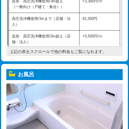
追加 高圧洗浄機使用/3m超え
+3,300円/ｍ
（一般向け（戸建て・集合））
高圧洗浄機使用/3mまで（店舗・法
42,350円
人）
追加 高圧洗浄機使用/3m超え（店
+5,500円/ｍ
舗・法人）
上記の表をスクロールで他の料金もご覧になれます。
高度高圧洗浄換
現地調査
トーラー作業
16,500円
お風呂
トーラー機使用/3mまで
33,000円
追加トーラー機使用/3m超え
+3,300円
カメラ調査
33,000円
桝清掃
8,800円
止水・漏水調査・防水処理・清掃・修
11,000円