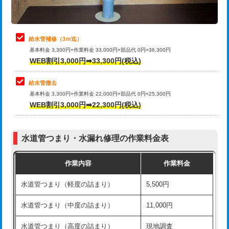
理・調整・分解・加工など（軽作業）
排水管工事（追加 排水管工事/3ｍ超
+11,000円
止水・漏水調査・防水処理・清掃・修
22,000円
え）
理・調整・分解・加工など（中作業）
給水管補修（3ｍ迄）
マス交換（土の掘削・埋め戻し作業）
11,000円~
基本料金 3,300円+作業料金 33,000円+部品代 0円=36,300円
止水・漏水調査・防水処理・清掃・修
33,000円
WEB割引3,000円➡33,300円(税込)
理・調整・分解・加工など（重作業）
マス交換（深さ50㎝未満）
55,000円
給水管撤去
その他部品の脱着
8,800円～
マス交換（深さ50㎝以上）
66,000円
基本料金 3,300円+作業料金 22,000円+部品代 0円=25,300円
WEB割引3,000円➡22,300円(税込)
交換・取付（タンク）
22,000円+材料費
コンクリート斫り（厚さ10㎝まで）
27,500円
交換・取付(単水栓（壁付・デッキ
13,200円+材料費
コンクリート斫り（厚さ10㎝超え）
38,500円
式）)
水道管つまり・水漏れ修理の作業料金表
モルタル補修（厚さ10㎝まで）
27,500円
交換・取付(混合水栓（壁付・デッキ
16,500円+材料費
作業内容
作業料金
式・ワンホール）)
モルタル補修（厚さ10㎝超え）
38,500円
水道管つまり（軽度の詰まり）
5,500円
交換・取付(排水栓・排水トラップ
22,000円+材料費
洗面台設置
38,500円
（P/S/ポップアップ））
水道管つまり（中度の詰まり）
11,000円
化粧台設置
22,000円
交換・取付（その他部品）
11,000円+材料費
水道管つまり（高度の詰まり）
現地調査