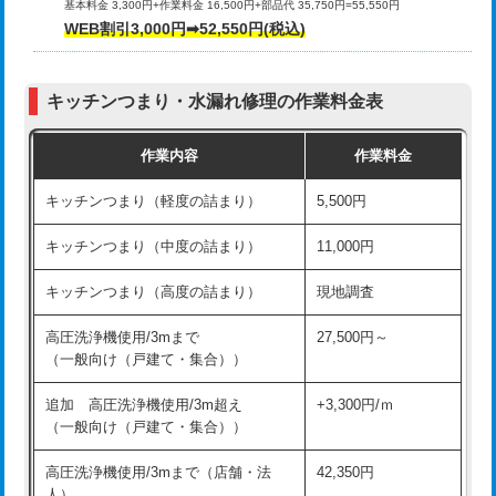
基本料金 3,300円+作業料金 16,500円+部品代 35,750円=55,550円
給水管工事※（ライニング鋼管・銅
44,000円
WEB割引3,000円➡52,550円(税込)
その他部品の脱着
8,800円～
管・ポリ管・HT管使用/3ｍまで)
交換・取付（タンク）
22,000円+材料費
給水管工事※（ライニング鋼管・銅
+8,800円
管・ポリ管・HT管使用/3ｍ超え)
キッチンつまり・水漏れ修理の作業料金表
交換・取付(単水栓（壁付・デッキ
13,200円+材料費
式）)
排水管工事（土の掘削・埋め戻し作
11,000円~
作業内容
作業料金
業）
交換・取付(混合水栓（壁付・デッキ
16,500円+材料費
キッチンつまり（軽度の詰まり）
5,500円
式・ワンホール）)
排水管工事（排水管工事/3ｍまで）
55,000円
キッチンつまり（中度の詰まり）
11,000円
交換・取付(排水栓・排水トラップ
22,000円+材料費
排水管工事（追加 排水管工事/3ｍ超
+11,000円
（P/S/ポップアップ））
え）
キッチンつまり（高度の詰まり）
現地調査
交換・取付（その他部品）
11,000円+材料費
マス交換（土の掘削・埋め戻し作業）
11,000円~
高圧洗浄機使用/3mまで
27,500円～
（一般向け（戸建て・集合））
持込商品取付（単水栓）
13,200円
マス交換（深さ50㎝未満）
55,000円
追加 高圧洗浄機使用/3m超え
+3,300円/ｍ
持込商品取付（混合水栓）
16,500円
マス交換（深さ50㎝以上）
66,000円
（一般向け（戸建て・集合））
持込商品取付（浄水器・分岐水栓）
16,500円
コンクリート斫り（厚さ10㎝まで）
27,500円
高圧洗浄機使用/3mまで（店舗・法
42,350円
人）