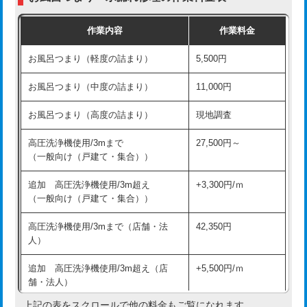
交換・取付（普通便座）
11,000円+材料費
作業内容
作業料金
交換・取付（温水洗浄便座）
16,500円+材料費
お風呂つまり（軽度の詰まり）
5,500円
交換・取付(単水栓（壁付・デッキ
13,200円+材料費
式）)
お風呂つまり（中度の詰まり）
11,000円
交換・取付(混合水栓（壁付・デッキ
16,500円+材料費
お風呂つまり（高度の詰まり）
現地調査
式・ワンホール）)
高圧洗浄機使用/3mまで
27,500円～
交換・取付(排水栓・排水トラップ
22,000円+材料費
（一般向け（戸建て・集合））
（P/S/ポップアップ））
追加 高圧洗浄機使用/3m超え
+3,300円/ｍ
交換・取付（その他部品）
11,000円+材料費
（一般向け（戸建て・集合））
持込商品取付（単水栓）
13,200円
高圧洗浄機使用/3mまで（店舗・法
42,350円
人）
持込商品取付（混合水栓）
16,500円
追加 高圧洗浄機使用/3m超え（店
+5,500円/ｍ
持込商品取付（浄水器・分岐水栓）
16,500円
舗・法人）
持込商品取付（温水洗浄便座）
22,000円
上記の表をスクロールで他の料金もご覧になれます。