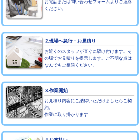
お電話または問い合わせフォームよりご連絡
ください。
モルタル補修（厚さ10㎝まで）
27,500円
モルタル補修（厚さ10㎝超え）
38,500円
追加人工
16,500円
2.現場へ急行・お見積り
廃棄・処分
現場見積
お近くのスタッフが直ぐに駆け付けます。そ
の場でお見積りを提示します。ご不明な点は
なんでもご相談ください。
※給水管工事は20mmまでの価格です。
3.作業開始
お見積り内容にご納得いただけましたらご契
約。
作業に取り掛かります
4.お支払い