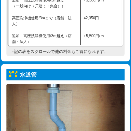
追加 高圧洗浄機使用/3m超え
+3,300円/ｍ
給水管工事※（保温材使用（バンド止
5,500円
（一般向け（戸建て・集合））
め込み）)
高圧洗浄機使用/3mまで（店舗・法
42,350円
給水管工事※（土の掘削・埋め戻し作
11,000円
人）
業)
追加 高圧洗浄機使用/3m超え（店
+5,500円/ｍ
給水管工事※（塩ビ管（VP・HI）使
33,000円
舗・法人）
用/3ｍまで)
上記の表をスクロールで他の料金もご覧になれます。
高度高圧洗浄換
現地調査
給水管工事※（塩ビ管（VP・HI）使
+8,800円
用（追加）/3ｍ超え)
トーラー作業
16,500円
給水管工事※（ライニング鋼管・銅
44,000円
水道管
トーラー機使用/3mまで
33,000円
管・ポリ管・HT管使用/3ｍまで)
追加トーラー機使用/3m超え
+3,300円
給水管工事※（ライニング鋼管・銅
+8,800円
管・ポリ管・HT管使用/3ｍ超え)
カメラ調査
33,000円
排水管工事（土の掘削・埋め戻し作
11,000円~
桝清掃
8,800円
業）
止水・漏水調査・防水処理・清掃・修
11,000円
排水管工事（排水管工事/3ｍまで）
55,000円