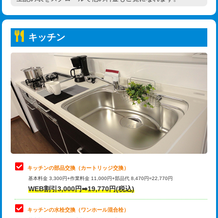
高度高圧洗浄換
現地調査
持込商品取付（普通便座⇔温水洗浄便
22,000円
トーラー作業
16,500円
座）
キッチン
トーラー機使用/3mまで
33,000円
給水管工事※（ホール加工)
16,500円
追加トーラー機使用/3m超え
+3,300円
給水管工事※（バンド止め)
3,300円
カメラ調査
33,000円
給水管工事※（支持金具設置)
5,500円
桝清掃
8,800円
給水管工事※（保温材使用（バンド止
5,500円
め込み）)
止水・漏水調査・防水処理・清掃・修
11,000円
理・調整・分解・加工など（軽作業）
給水管工事※（土の掘削・埋め戻し作
11,000円
業)
止水・漏水調査・防水処理・清掃・修
22,000円
理・調整・分解・加工など（中作業）
給水管工事※（塩ビ管（VP・HI）使
33,000円
キッチンの部品交換（カートリッジ交換）
用/3ｍまで)
基本料金 3,300円+作業料金 11,000円+部品代 8,470円=22,770円
止水・漏水調査・防水処理・清掃・修
33,000円
WEB割引3,000円➡19,770円(税込)
理・調整・分解・加工など（重作業）
給水管工事※（塩ビ管（VP・HI）使
+8,800円
用（追加）/3ｍ超え)
キッチンの水栓交換（ワンホール混合栓）
お風呂タンク脱着
16,500円