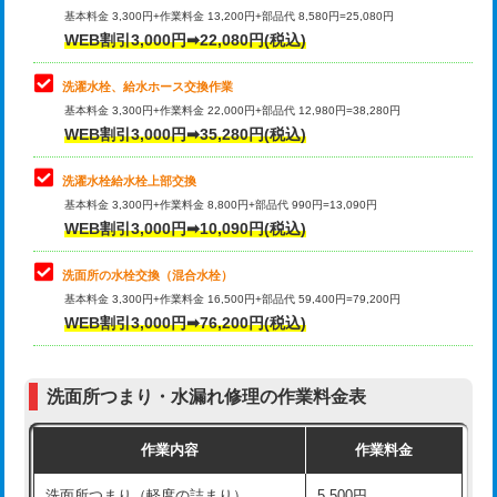
管・ポリ管・HT管使用/3ｍ超え)
基本料金 3,300円+作業料金 13,200円+部品代 8,580円=25,080円
止水・漏水調査・防水処理・清掃・修
33,000円
WEB割引3,000円➡22,080円(税込)
理・調整・分解・加工など（重作業）
排水管工事（土の掘削・埋め戻し作
11,000円~
業）
洗濯水栓、給水ホース交換作業
キッチンタンク脱着
16,500円
基本料金 3,300円+作業料金 22,000円+部品代 12,980円=38,280円
排水管工事（排水管工事/3ｍまで）
55,000円
WEB割引3,000円➡35,280円(税込)
その他部品の脱着
8,800円～
排水管工事（追加 排水管工事/3ｍ超
+11,000円
交換・取付（タンク）
22,000円+材料費
洗濯水栓給水栓上部交換
え）
基本料金 3,300円+作業料金 8,800円+部品代 990円=13,090円
交換・取付(単水栓（壁付・デッキ
13,200円+材料費
WEB割引3,000円➡10,090円(税込)
マス交換（土の掘削・埋め戻し作業）
11,000円~
式）)
洗面所の水栓交換（混合水栓）
マス交換（深さ50㎝未満）
55,000円
交換・取付(混合水栓（壁付・デッキ
16,500円+材料費
基本料金 3,300円+作業料金 16,500円+部品代 59,400円=79,200円
式・ワンホール）)
WEB割引3,000円➡76,200円(税込)
マス交換（深さ50㎝以上）
66,000円
交換・取付(排水栓・排水トラップ
22,000円+材料費
コンクリート斫り（厚さ10㎝まで）
27,500円
（P/S/ポップアップ））
洗面所つまり・水漏れ修理の作業料金表
コンクリート斫り（厚さ10㎝超え）
38,500円
交換・取付（その他部品）
11,000円+材料費
作業内容
作業料金
モルタル補修（厚さ10㎝まで）
27,500円
持込商品取付（単水栓）
13,200円
洗面所つまり（軽度の詰まり）
5,500円