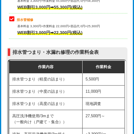
式）)
基本料金 3,300円+作業料金 55,000円+部品代 0円=58,300円
コンクリート斫り（厚さ10㎝超え）
38,500円
WEB割引3,000円➡55,300円(税込)
交換・取付(混合水栓（壁付・デッキ
16,500円+材料費
式・ワンホール）)
モルタル補修（厚さ10㎝まで）
27,500円
排水管補修
基本料金 3,300円+作業料金 22,000円+部品代 0円=25,300円
交換・取付(排水栓・排水トラップ
22,000円+材料費
モルタル補修（厚さ10㎝超え）
38,500円
WEB割引3,000円➡22,300円(税込)
（P/S/ポップアップ））
台所シンク・作業台設置
現場見積
交換・取付（その他部品）
11,000円+材料費
排水管つまり・水漏れ修理の作業料金表
追加人工
16,500円
持込商品取付（単水栓）
13,200円
作業内容
作業料金
廃棄・処分
現場見積
持込商品取付（混合水栓）
16,500円
排水管つまり（軽度の詰まり）
5,500円
※給水管工事は20mmまでの価格です。
持込商品取付（浄水器・分岐水栓）
16,500円
排水管つまり（中度の詰まり）
11,000円
給水管工事※（ホール加工)
16,500円
排水管つまり（高度の詰まり）
現地調査
給水管工事※（バンド止め)
3,300円
高圧洗浄機使用/3mまで
27,500円～
（一般向け（戸建て・集合））
給水管工事※（支持金具設置)
5,500円