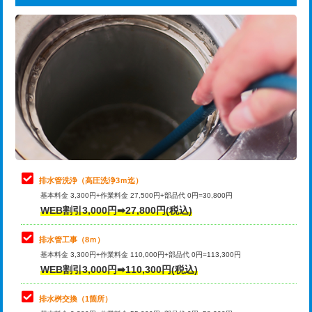
給水管工事※（ライニング鋼管・銅
44,000円
追加トーラー機使用/3m超え
+3,300円
管・ポリ管・HT管使用/3ｍまで)
カメラ調査
33,000円
給水管工事※（ライニング鋼管・銅
+8,800円
管・ポリ管・HT管使用/3ｍ超え)
桝清掃
8,800円
排水管工事（土の掘削・埋め戻し作
11,000円~
止水・漏水調査・防水処理・清掃・修
11,000円
業）
理・調整・分解・加工など（軽作業）
排水管工事（排水管工事/3ｍまで）
55,000円
止水・漏水調査・防水処理・清掃・修
22,000円
理・調整・分解・加工など（中作業）
排水管工事（追加 排水管工事/3ｍ超
+11,000円
排水管洗浄（高圧洗浄3ｍ迄）
え）
基本料金 3,300円+作業料金 27,500円+部品代 0円=30,800円
止水・漏水調査・防水処理・清掃・修
33,000円
WEB割引3,000円➡27,800円(税込)
理・調整・分解・加工など（重作業）
マス交換（土の掘削・埋め戻し作業）
11,000円~
排水管工事（8ｍ）
その他部品の脱着
8,800円～
マス交換（深さ50㎝未満）
55,000円
基本料金 3,300円+作業料金 110,000円+部品代 0円=113,300円
WEB割引3,000円➡110,300円(税込)
交換・取付（タンク）
22,000円+材料費
マス交換（深さ50㎝以上）
66,000円
交換・取付(単水栓（壁付・デッキ
13,200円+材料費
コンクリート斫り（厚さ10㎝まで）
27,500円
排水桝交換（1箇所）