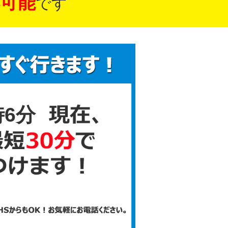
可能
です
時6分