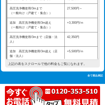
追加人工
16,500円
持込商品取付（単水栓）
13,200円
高圧洗浄機使用/3mまで
27,500円～
廃棄・処分
現場見積
（一般向け（戸建て・集合））
持込商品取付（混合水栓）
16,500円
※給水管工事は20mmまでの価格です。
追加 高圧洗浄機使用/3m超え
+3,300円/ｍ
持込商品取付（浄水器・分岐水栓）
16,500円
（一般向け（戸建て・集合））
排水管工事（土の掘削・埋め戻し作
11,000円~
高圧洗浄機使用/3mまで（店舗・法
42,350円
業）
人）
排水管工事（排水管工事/3ｍまで）
55,000円
追加 高圧洗浄機使用/3m超え（店
+5,500円/ｍ
舗・法人）
排水管工事（追加 排水管工事/3ｍ超
+11,000円
え）
上記の表をスクロールで他の料金もご覧になれます。
高度高圧洗浄換
現地調査
マス交換（土の掘削・埋め戻し作業）
11,000円~
トーラー作業
16,500円
全て税込表記
マス交換（深さ50㎝未満）
55,000円
トーラー機使用/3mまで
33,000円
マス交換（深さ50㎝以上）
66,000円
追加トーラー機使用/3m超え
+3,300円
コンクリート斫り（厚さ10㎝まで）
27,500円
カメラ調査
33,000円