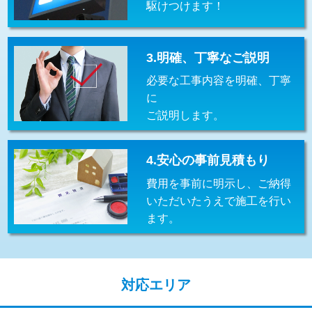
駆けつけます！
交換・取付(排水栓・排水トラップ
22,000円+材料費
（P/S/ポップアップ））
交換・取付（その他部品）
11,000円+材料費
3.明確、丁寧なご説明
必要な工事内容を明確、丁寧
持込商品取付（単水栓）
13,200円
に
持込商品取付（混合水栓）
16,500円
ご説明します。
持込商品取付（浄水器・分岐水栓）
16,500円
4.安心の事前見積もり
給水管工事※（ホール加工)
16,500円
費用を事前に明示し、ご納得
給水管工事※（バンド止め)
3,300円
いただいたうえで施工を行い
ます。
給水管工事※（支持金具設置)
5,500円
給水管工事※（保温材使用（バンド止
5,500円
め込み）)
対応エリア
給水管工事※（土の掘削・埋め戻し作
11,000円
業)