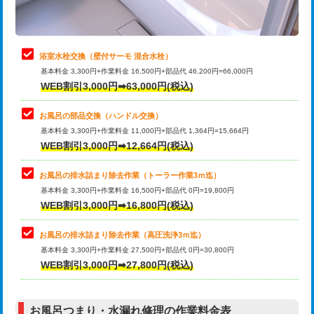
理・調整・分解・加工など（軽作業）
止水・漏水調査・防水処理・清掃・修
22,000円
理・調整・分解・加工など（中作業）
浴室水栓交換（壁付サーモ 混合水栓）
基本料金 3,300円+作業料金 16,500円+部品代 46,200円=66,000円
止水・漏水調査・防水処理・清掃・修
33,000円
WEB割引3,000円➡63,000円(税込)
理・調整・分解・加工など（重作業）
お風呂の部品交換（ハンドル交換）
トイレタンク脱着
16,500円
基本料金 3,300円+作業料金 11,000円+部品代 1,364円=15,664円
WEB割引3,000円➡12,664円(税込)
トイレ便器脱着
16,500円
タンクレストイレ脱着
33,000円
お風呂の排水詰まり除去作業（トーラー作業3ｍ迄）
基本料金 3,300円+作業料金 16,500円+部品代 0円=19,800円
小便器トイレ脱着
現地見積
WEB割引3,000円➡16,800円(税込)
その他部品の脱着
8,800円～
お風呂の排水詰まり除去作業（高圧洗浄3ｍ迄）
基本料金 3,300円+作業料金 27,500円+部品代 0円=30,800円
交換・取付（タンク）
22,000円+材料費
WEB割引3,000円➡27,800円(税込)
交換・取付（便器）
22,000円+材料費
お風呂つまり・水漏れ修理の作業料金表