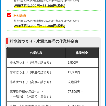
式）)
基本料金 3,300円+作業料金 55,000円+部品代 0円=58,300円
コンクリート斫り（厚さ10㎝超え）
38,500円
WEB割引3,000円➡55,300円(税込)
交換・取付(混合水栓（壁付・デッキ
16,500円+材料費
式・ワンホール）)
モルタル補修（厚さ10㎝まで）
27,500円
排水管補修
基本料金 3,300円+作業料金 22,000円+部品代 0円=25,300円
交換・取付(排水栓・排水トラップ
22,000円+材料費
モルタル補修（厚さ10㎝超え）
38,500円
WEB割引3,000円➡22,300円(税込)
（P/S/ポップアップ））
台所シンク・作業台設置
現場見積
交換・取付（その他部品）
11,000円+材料費
排水管つまり・水漏れ修理の作業料金表
追加人工
16,500円
持込商品取付（単水栓）
13,200円
作業内容
作業料金
廃棄・処分
現場見積
持込商品取付（混合水栓）
16,500円
排水管つまり（軽度の詰まり）
5,500円
※給水管工事は20mmまでの価格です。
持込商品取付（浄水器・分岐水栓）
16,500円
排水管つまり（中度の詰まり）
11,000円
給水管工事※（ホール加工)
16,500円
排水管つまり（高度の詰まり）
現地調査
給水管工事※（バンド止め)
3,300円
高圧洗浄機使用/3mまで
27,500円～
（一般向け（戸建て・集合））
給水管工事※（支持金具設置)
5,500円