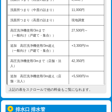
モルタル補修（厚さ10㎝超え）
38,500円
持込商品取付（混合水栓）
16,500円
洗面所つまり（中度の詰まり）
11,000円
洗面台設置
38,500円
持込商品取付（浄水器・分岐水栓）
16,500円
洗面所つまり（高度の詰まり）
現地調査
バスタブ設置
現場見積
給水管工事※（ホール加工)
16,500円
高圧洗浄機使用/3mまで
27,500円～
追加人工
16,500円
（一般向け（戸建て・集合））
給水管工事※（バンド止め)
3,300円
廃棄・処分
現場見積
追加 高圧洗浄機使用/3m超え
+3,300円/ｍ
給水管工事※（支持金具設置)
5,500円
（一般向け（戸建て・集合））
※給水管工事は20mmまでの価格です。
給水管工事※（保温材使用（バンド止
5,500円
高圧洗浄機使用/3mまで（店舗・法
42,350円
め込み）)
人）
給水管工事※（土の掘削・埋め戻し作
11,000円
追加 高圧洗浄機使用/3m超え（店
+5,500円/ｍ
業)
舗・法人）
給水管工事※（塩ビ管（VP・HI）使
33,000円
上記の表をスクロールで他の料金もご覧になれます。
高度高圧洗浄換
現地調査
用/3ｍまで)
トーラー作業
16,500円
給水管工事※（塩ビ管（VP・HI）使
+8,800円
用（追加）/3ｍ超え)
排水口 排水管
トーラー機使用/3mまで
33,000円