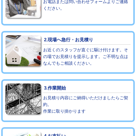
お電話または問い合わせフォームよりご連絡
ください。
モルタル補修（厚さ10㎝まで）
27,500円
モルタル補修（厚さ10㎝超え）
38,500円
追加人工
16,500円
2.現場へ急行・お見積り
廃棄・処分
現場見積
お近くのスタッフが直ぐに駆け付けます。そ
の場でお見積りを提示します。ご不明な点は
なんでもご相談ください。
※給水管工事は20mmまでの価格です。
3.作業開始
お見積り内容にご納得いただけましたらご契
約。
作業に取り掛かります
4.お支払い