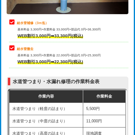
理・調整・分解・加工など（軽作業）
排水管工事（追加 排水管工事/3ｍ超
+11,000円
止水・漏水調査・防水処理・清掃・修
22,000円
え）
理・調整・分解・加工など（中作業）
給水管補修（3ｍ迄）
マス交換（土の掘削・埋め戻し作業）
11,000円~
基本料金 3,300円+作業料金 33,000円+部品代 0円=36,300円
止水・漏水調査・防水処理・清掃・修
33,000円
WEB割引3,000円➡33,300円(税込)
理・調整・分解・加工など（重作業）
マス交換（深さ50㎝未満）
55,000円
給水管撤去
その他部品の脱着
8,800円～
マス交換（深さ50㎝以上）
66,000円
基本料金 3,300円+作業料金 22,000円+部品代 0円=25,300円
WEB割引3,000円➡22,300円(税込)
交換・取付（タンク）
22,000円+材料費
コンクリート斫り（厚さ10㎝まで）
27,500円
交換・取付(単水栓（壁付・デッキ
13,200円+材料費
コンクリート斫り（厚さ10㎝超え）
38,500円
式）)
水道管つまり・水漏れ修理の作業料金表
モルタル補修（厚さ10㎝まで）
27,500円
交換・取付(混合水栓（壁付・デッキ
16,500円+材料費
作業内容
作業料金
式・ワンホール）)
モルタル補修（厚さ10㎝超え）
38,500円
水道管つまり（軽度の詰まり）
5,500円
交換・取付(排水栓・排水トラップ
22,000円+材料費
洗面台設置
38,500円
（P/S/ポップアップ））
水道管つまり（中度の詰まり）
11,000円
化粧台設置
22,000円
交換・取付（その他部品）
11,000円+材料費
水道管つまり（高度の詰まり）
現地調査