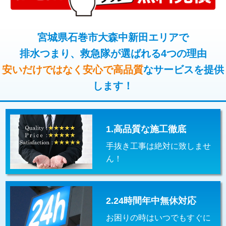
コンクリート斫り（厚さ10㎝超え）
38,500円
桝清掃
8,800円
モルタル補修（厚さ10㎝まで）
27,500円
宮城県石巻市大森中新田エリアで
止水・漏水調査・防水処理・清掃・修
11,000円
理・調整・分解・加工など（軽作業）
排水つまり、救急隊が選ばれる4つの理由
モルタル補修（厚さ10㎝超え）
38,500円
安いだけではなく安心で高品質
なサービスを提供
止水・漏水調査・防水処理・清掃・修
22,000円
追加人工
16,500円
理・調整・分解・加工など（中作業）
します！
廃棄・処分
現場見積
止水・漏水調査・防水処理・清掃・修
33,000円
理・調整・分解・加工など（重作業）
1.高品質な施工徹底
その他部品の脱着
8,800円～
手抜き工事は絶対に致しませ
交換・取付（タンク）
22,000円+材料費
ん！
交換・取付(単水栓（壁付・デッキ
13,200円+材料費
式）)
2.24時間年中無休対応
交換・取付(混合水栓（壁付・デッキ
16,500円+材料費
式・ワンホール）)
お困りの時はいつでもすぐに