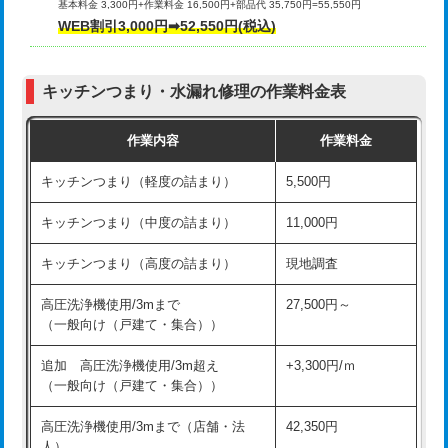
基本料金 3,300円+作業料金 16,500円+部品代 35,750円=55,550円
給水管工事※（ライニング鋼管・銅
44,000円
WEB割引3,000円➡52,550円(税込)
その他部品の脱着
8,800円～
管・ポリ管・HT管使用/3ｍまで)
交換・取付（タンク）
22,000円+材料費
給水管工事※（ライニング鋼管・銅
+8,800円
管・ポリ管・HT管使用/3ｍ超え)
キッチンつまり・水漏れ修理の作業料金表
交換・取付(単水栓（壁付・デッキ
13,200円+材料費
式）)
排水管工事（土の掘削・埋め戻し作
11,000円~
作業内容
作業料金
業）
交換・取付(混合水栓（壁付・デッキ
16,500円+材料費
キッチンつまり（軽度の詰まり）
5,500円
式・ワンホール）)
排水管工事（排水管工事/3ｍまで）
55,000円
キッチンつまり（中度の詰まり）
11,000円
交換・取付(排水栓・排水トラップ
22,000円+材料費
排水管工事（追加 排水管工事/3ｍ超
+11,000円
（P/S/ポップアップ））
え）
キッチンつまり（高度の詰まり）
現地調査
交換・取付（その他部品）
11,000円+材料費
マス交換（土の掘削・埋め戻し作業）
11,000円~
高圧洗浄機使用/3mまで
27,500円～
（一般向け（戸建て・集合））
持込商品取付（単水栓）
13,200円
マス交換（深さ50㎝未満）
55,000円
追加 高圧洗浄機使用/3m超え
+3,300円/ｍ
持込商品取付（混合水栓）
16,500円
マス交換（深さ50㎝以上）
66,000円
（一般向け（戸建て・集合））
持込商品取付（浄水器・分岐水栓）
16,500円
コンクリート斫り（厚さ10㎝まで）
27,500円
高圧洗浄機使用/3mまで（店舗・法
42,350円
人）