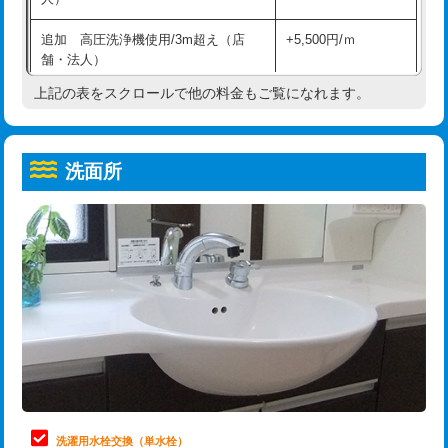
給水管工事※（ホール加工)
16,500円
コンクリート斫り（厚さ10㎝超え）
38,500円
追加 高圧洗浄機使用/3m超え（店
+5,500円/ｍ
給水管工事※（バンド止め)
3,300円
モルタル補修（厚さ10㎝まで）
27,500円
舗・法人）
給水管工事※（支持金具設置)
5,500円
モルタル補修（厚さ10㎝超え）
38,500円
上記の表をスクロールで他の料金もご覧になれます。
高度高圧洗浄換
現地調査
給水管工事※（保温材使用（バンド止
5,500円
洗面台設置
38,500円
トーラー作業
16,500円
め込み）)
洗面所
追加人工
16,500円
トーラー機使用/3mまで
33,000円
給水管工事※（土の掘削・埋め戻し作
11,000円
業)
廃棄・処分
現場見積
追加トーラー機使用/3m超え
+3,300円
給水管工事※（塩ビ管（VP・HI）使
33,000円
※給水管工事は20mmまでの価格です。
カメラ調査
33,000円
用/3ｍまで)
桝清掃
8,800円
給水管工事※（塩ビ管（VP・HI）使
+8,800円
用（追加）/3ｍ超え)
止水・漏水調査・防水処理・清掃・修
11,000円
理・調整・分解・加工など（軽作業）
給水管工事※（ライニング鋼管・銅
44,000円
管・ポリ管・HT管使用/3ｍまで)
止水・漏水調査・防水処理・清掃・修
22,000円
理・調整・分解・加工など（中作業）
給水管工事※（ライニング鋼管・銅
+8,800円
洗濯用水栓交換（単水栓）