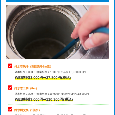
給水管工事※（ライニング鋼管・銅
44,000円
追加トーラー機使用/3m超え
+3,300円
管・ポリ管・HT管使用/3ｍまで)
カメラ調査
33,000円
給水管工事※（ライニング鋼管・銅
+8,800円
管・ポリ管・HT管使用/3ｍ超え)
桝清掃
8,800円
排水管工事（土の掘削・埋め戻し作
11,000円~
止水・漏水調査・防水処理・清掃・修
11,000円
業）
理・調整・分解・加工など（軽作業）
排水管工事（排水管工事/3ｍまで）
55,000円
止水・漏水調査・防水処理・清掃・修
22,000円
理・調整・分解・加工など（中作業）
排水管工事（追加 排水管工事/3ｍ超
+11,000円
排水管洗浄（高圧洗浄3ｍ迄）
え）
基本料金 3,300円+作業料金 27,500円+部品代 0円=30,800円
止水・漏水調査・防水処理・清掃・修
33,000円
WEB割引3,000円➡27,800円(税込)
理・調整・分解・加工など（重作業）
マス交換（土の掘削・埋め戻し作業）
11,000円~
排水管工事（8ｍ）
その他部品の脱着
8,800円～
マス交換（深さ50㎝未満）
55,000円
基本料金 3,300円+作業料金 110,000円+部品代 0円=113,300円
WEB割引3,000円➡110,300円(税込)
交換・取付（タンク）
22,000円+材料費
マス交換（深さ50㎝以上）
66,000円
交換・取付(単水栓（壁付・デッキ
13,200円+材料費
コンクリート斫り（厚さ10㎝まで）
27,500円
排水桝交換（1箇所）