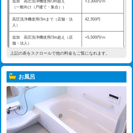
追加 高圧洗浄機使用/3m超え
+3,300円/ｍ
（一般向け（戸建て・集合））
高圧洗浄機使用/3mまで（店舗・法
42,350円
人）
追加 高圧洗浄機使用/3m超え（店
+5,500円/ｍ
舗・法人）
上記の表をスクロールで他の料金もご覧になれます。
高度高圧洗浄換
現地調査
トーラー作業
16,500円
お風呂
トーラー機使用/3mまで
33,000円
追加トーラー機使用/3m超え
+3,300円
カメラ調査
33,000円
桝清掃
8,800円
止水・漏水調査・防水処理・清掃・修
11,000円