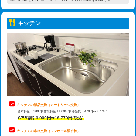
高度高圧洗浄換
現地調査
持込商品取付（普通便座⇔温水洗浄便
22,000円
トーラー作業
16,500円
座）
キッチン
トーラー機使用/3mまで
33,000円
給水管工事※（ホール加工)
16,500円
追加トーラー機使用/3m超え
+3,300円
給水管工事※（バンド止め)
3,300円
カメラ調査
33,000円
給水管工事※（支持金具設置)
5,500円
桝清掃
8,800円
給水管工事※（保温材使用（バンド止
5,500円
め込み）)
止水・漏水調査・防水処理・清掃・修
11,000円
理・調整・分解・加工など（軽作業）
給水管工事※（土の掘削・埋め戻し作
11,000円
業)
止水・漏水調査・防水処理・清掃・修
22,000円
理・調整・分解・加工など（中作業）
給水管工事※（塩ビ管（VP・HI）使
33,000円
キッチンの部品交換（カートリッジ交換）
用/3ｍまで)
基本料金 3,300円+作業料金 11,000円+部品代 8,470円=22,770円
止水・漏水調査・防水処理・清掃・修
33,000円
WEB割引3,000円➡19,770円(税込)
理・調整・分解・加工など（重作業）
給水管工事※（塩ビ管（VP・HI）使
+8,800円
用（追加）/3ｍ超え)
キッチンの水栓交換（ワンホール混合栓）
お風呂タンク脱着
16,500円