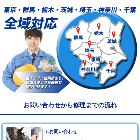
給水管工事※（塩ビ管（VP・HI）使
33,000円
用/3ｍまで)
給水管工事※（塩ビ管（VP・HI）使
+8,800円
用（追加）/3ｍ超え)
給水管工事※（ライニング鋼管・銅
44,000円
管・ポリ管・HT管使用/3ｍまで)
給水管工事※（ライニング鋼管・銅
+8,800円
管・ポリ管・HT管使用/3ｍ超え)
マス交換（土の掘削・埋め戻し作業）
11,000円~
マス交換（深さ50㎝未満）
55,000円
お問い合わせから修理までの流れ
マス交換（深さ50㎝以上）
66,000円
コンクリート斫り（厚さ10㎝まで）
27,500円
1.お問い合わせ
コンクリート斫り（厚さ10㎝超え）
38,500円