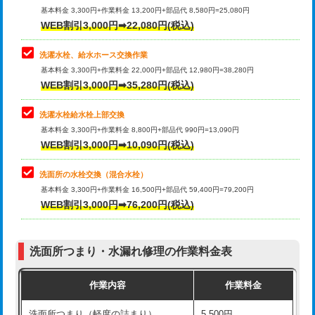
管・ポリ管・HT管使用/3ｍ超え)
基本料金 3,300円+作業料金 13,200円+部品代 8,580円=25,080円
止水・漏水調査・防水処理・清掃・修
33,000円
WEB割引3,000円➡22,080円(税込)
理・調整・分解・加工など（重作業）
排水管工事（土の掘削・埋め戻し作
11,000円~
業）
洗濯水栓、給水ホース交換作業
キッチンタンク脱着
16,500円
基本料金 3,300円+作業料金 22,000円+部品代 12,980円=38,280円
排水管工事（排水管工事/3ｍまで）
55,000円
WEB割引3,000円➡35,280円(税込)
その他部品の脱着
8,800円～
排水管工事（追加 排水管工事/3ｍ超
+11,000円
交換・取付（タンク）
22,000円+材料費
洗濯水栓給水栓上部交換
え）
基本料金 3,300円+作業料金 8,800円+部品代 990円=13,090円
交換・取付(単水栓（壁付・デッキ
13,200円+材料費
WEB割引3,000円➡10,090円(税込)
マス交換（土の掘削・埋め戻し作業）
11,000円~
式）)
洗面所の水栓交換（混合水栓）
マス交換（深さ50㎝未満）
55,000円
交換・取付(混合水栓（壁付・デッキ
16,500円+材料費
基本料金 3,300円+作業料金 16,500円+部品代 59,400円=79,200円
式・ワンホール）)
WEB割引3,000円➡76,200円(税込)
マス交換（深さ50㎝以上）
66,000円
交換・取付(排水栓・排水トラップ
22,000円+材料費
コンクリート斫り（厚さ10㎝まで）
27,500円
（P/S/ポップアップ））
洗面所つまり・水漏れ修理の作業料金表
コンクリート斫り（厚さ10㎝超え）
38,500円
交換・取付（その他部品）
11,000円+材料費
作業内容
作業料金
モルタル補修（厚さ10㎝まで）
27,500円
持込商品取付（単水栓）
13,200円
洗面所つまり（軽度の詰まり）
5,500円