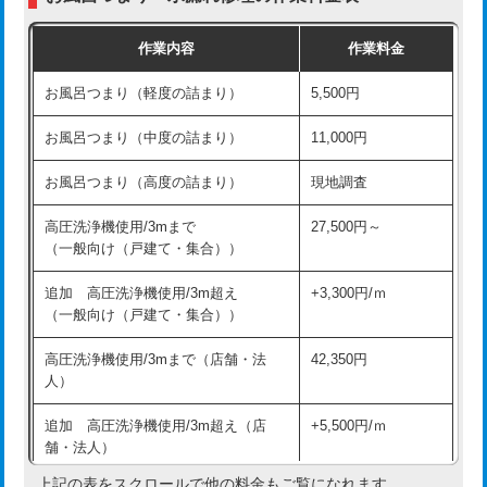
交換・取付（普通便座）
11,000円+材料費
作業内容
作業料金
交換・取付（温水洗浄便座）
16,500円+材料費
お風呂つまり（軽度の詰まり）
5,500円
交換・取付(単水栓（壁付・デッキ
13,200円+材料費
式）)
お風呂つまり（中度の詰まり）
11,000円
交換・取付(混合水栓（壁付・デッキ
16,500円+材料費
お風呂つまり（高度の詰まり）
現地調査
式・ワンホール）)
高圧洗浄機使用/3mまで
27,500円～
交換・取付(排水栓・排水トラップ
22,000円+材料費
（一般向け（戸建て・集合））
（P/S/ポップアップ））
追加 高圧洗浄機使用/3m超え
+3,300円/ｍ
交換・取付（その他部品）
11,000円+材料費
（一般向け（戸建て・集合））
持込商品取付（単水栓）
13,200円
高圧洗浄機使用/3mまで（店舗・法
42,350円
人）
持込商品取付（混合水栓）
16,500円
追加 高圧洗浄機使用/3m超え（店
+5,500円/ｍ
持込商品取付（浄水器・分岐水栓）
16,500円
舗・法人）
持込商品取付（温水洗浄便座）
22,000円
上記の表をスクロールで他の料金もご覧になれます。