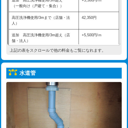
追加 高圧洗浄機使用/3m超え
+3,300円/ｍ
給水管工事※（保温材使用（バンド止
5,500円
（一般向け（戸建て・集合））
め込み）)
高圧洗浄機使用/3mまで（店舗・法
42,350円
給水管工事※（土の掘削・埋め戻し作
11,000円
人）
業)
追加 高圧洗浄機使用/3m超え（店
+5,500円/ｍ
給水管工事※（塩ビ管（VP・HI）使
33,000円
舗・法人）
用/3ｍまで)
上記の表をスクロールで他の料金もご覧になれます。
高度高圧洗浄換
現地調査
給水管工事※（塩ビ管（VP・HI）使
+8,800円
用（追加）/3ｍ超え)
トーラー作業
16,500円
給水管工事※（ライニング鋼管・銅
44,000円
水道管
トーラー機使用/3mまで
33,000円
管・ポリ管・HT管使用/3ｍまで)
追加トーラー機使用/3m超え
+3,300円
給水管工事※（ライニング鋼管・銅
+8,800円
管・ポリ管・HT管使用/3ｍ超え)
カメラ調査
33,000円
排水管工事（土の掘削・埋め戻し作
11,000円~
桝清掃
8,800円
業）
止水・漏水調査・防水処理・清掃・修
11,000円
排水管工事（排水管工事/3ｍまで）
55,000円