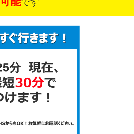
可能
です
25分