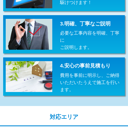
駆けつけます！
交換・取付(排水栓・排水トラップ
22,000円+材料費
（P/S/ポップアップ））
交換・取付（その他部品）
11,000円+材料費
3.明確、丁寧なご説明
必要な工事内容を明確、丁寧
持込商品取付（単水栓）
13,200円
に
持込商品取付（混合水栓）
16,500円
ご説明します。
持込商品取付（浄水器・分岐水栓）
16,500円
4.安心の事前見積もり
給水管工事※（ホール加工)
16,500円
費用を事前に明示し、ご納得
給水管工事※（バンド止め)
3,300円
いただいたうえで施工を行い
ます。
給水管工事※（支持金具設置)
5,500円
給水管工事※（保温材使用（バンド止
5,500円
め込み）)
対応エリア
給水管工事※（土の掘削・埋め戻し作
11,000円
業)