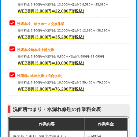
管・ポリ管・HT管使用/3ｍ超え)
基本料金 3,300円+作業料金 13,200円+部品代 8,580円=25,080円
止水・漏水調査・防水処理・清掃・修
33,000円
WEB割引3,000円➡22,080円(税込)
理・調整・分解・加工など（重作業）
排水管工事（土の掘削・埋め戻し作
11,000円~
業）
洗濯水栓、給水ホース交換作業
キッチンタンク脱着
16,500円
基本料金 3,300円+作業料金 22,000円+部品代 12,980円=38,280円
排水管工事（排水管工事/3ｍまで）
55,000円
WEB割引3,000円➡35,280円(税込)
その他部品の脱着
8,800円～
排水管工事（追加 排水管工事/3ｍ超
+11,000円
交換・取付（タンク）
22,000円+材料費
洗濯水栓給水栓上部交換
え）
基本料金 3,300円+作業料金 8,800円+部品代 990円=13,090円
交換・取付(単水栓（壁付・デッキ
13,200円+材料費
WEB割引3,000円➡10,090円(税込)
マス交換（土の掘削・埋め戻し作業）
11,000円~
式）)
洗面所の水栓交換（混合水栓）
マス交換（深さ50㎝未満）
55,000円
交換・取付(混合水栓（壁付・デッキ
16,500円+材料費
基本料金 3,300円+作業料金 16,500円+部品代 59,400円=79,200円
式・ワンホール）)
WEB割引3,000円➡76,200円(税込)
マス交換（深さ50㎝以上）
66,000円
交換・取付(排水栓・排水トラップ
22,000円+材料費
コンクリート斫り（厚さ10㎝まで）
27,500円
（P/S/ポップアップ））
洗面所つまり・水漏れ修理の作業料金表
コンクリート斫り（厚さ10㎝超え）
38,500円
交換・取付（その他部品）
11,000円+材料費
作業内容
作業料金
モルタル補修（厚さ10㎝まで）
27,500円
持込商品取付（単水栓）
13,200円
洗面所つまり（軽度の詰まり）
5,500円