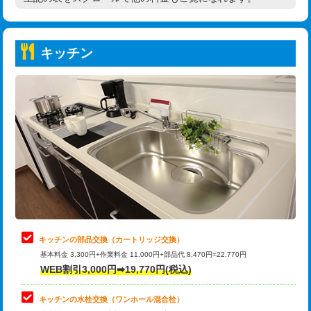
高度高圧洗浄換
現地調査
持込商品取付（普通便座⇔温水洗浄便
22,000円
トーラー作業
16,500円
座）
キッチン
トーラー機使用/3mまで
33,000円
給水管工事※（ホール加工)
16,500円
追加トーラー機使用/3m超え
+3,300円
給水管工事※（バンド止め)
3,300円
カメラ調査
33,000円
給水管工事※（支持金具設置)
5,500円
桝清掃
8,800円
給水管工事※（保温材使用（バンド止
5,500円
め込み）)
止水・漏水調査・防水処理・清掃・修
11,000円
理・調整・分解・加工など（軽作業）
給水管工事※（土の掘削・埋め戻し作
11,000円
業)
止水・漏水調査・防水処理・清掃・修
22,000円
理・調整・分解・加工など（中作業）
給水管工事※（塩ビ管（VP・HI）使
33,000円
キッチンの部品交換（カートリッジ交換）
用/3ｍまで)
基本料金 3,300円+作業料金 11,000円+部品代 8,470円=22,770円
止水・漏水調査・防水処理・清掃・修
33,000円
WEB割引3,000円➡19,770円(税込)
理・調整・分解・加工など（重作業）
給水管工事※（塩ビ管（VP・HI）使
+8,800円
用（追加）/3ｍ超え)
キッチンの水栓交換（ワンホール混合栓）
お風呂タンク脱着
16,500円