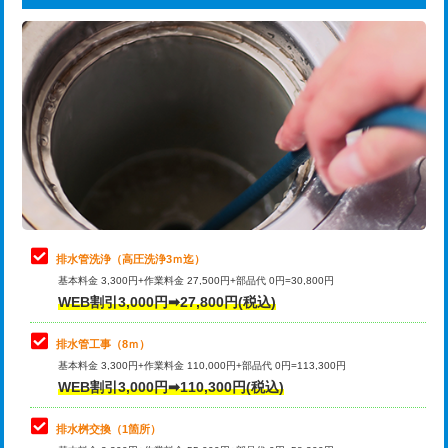
給水管工事※（ライニング鋼管・銅
44,000円
追加トーラー機使用/3m超え
+3,300円
管・ポリ管・HT管使用/3ｍまで)
カメラ調査
33,000円
給水管工事※（ライニング鋼管・銅
+8,800円
管・ポリ管・HT管使用/3ｍ超え)
桝清掃
8,800円
排水管工事（土の掘削・埋め戻し作
11,000円~
止水・漏水調査・防水処理・清掃・修
11,000円
業）
理・調整・分解・加工など（軽作業）
排水管工事（排水管工事/3ｍまで）
55,000円
止水・漏水調査・防水処理・清掃・修
22,000円
理・調整・分解・加工など（中作業）
排水管工事（追加 排水管工事/3ｍ超
+11,000円
排水管洗浄（高圧洗浄3ｍ迄）
え）
基本料金 3,300円+作業料金 27,500円+部品代 0円=30,800円
止水・漏水調査・防水処理・清掃・修
33,000円
WEB割引3,000円➡27,800円(税込)
理・調整・分解・加工など（重作業）
マス交換（土の掘削・埋め戻し作業）
11,000円~
排水管工事（8ｍ）
その他部品の脱着
8,800円～
マス交換（深さ50㎝未満）
55,000円
基本料金 3,300円+作業料金 110,000円+部品代 0円=113,300円
WEB割引3,000円➡110,300円(税込)
交換・取付（タンク）
22,000円+材料費
マス交換（深さ50㎝以上）
66,000円
交換・取付(単水栓（壁付・デッキ
13,200円+材料費
コンクリート斫り（厚さ10㎝まで）
27,500円
排水桝交換（1箇所）