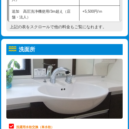
給水管工事※（ホール加工)
16,500円
コンクリート斫り（厚さ10㎝超え）
38,500円
追加 高圧洗浄機使用/3m超え（店
+5,500円/ｍ
給水管工事※（バンド止め)
3,300円
モルタル補修（厚さ10㎝まで）
27,500円
舗・法人）
給水管工事※（支持金具設置)
5,500円
モルタル補修（厚さ10㎝超え）
38,500円
上記の表をスクロールで他の料金もご覧になれます。
高度高圧洗浄換
現地調査
給水管工事※（保温材使用（バンド止
5,500円
洗面台設置
38,500円
トーラー作業
16,500円
め込み）)
洗面所
追加人工
16,500円
トーラー機使用/3mまで
33,000円
給水管工事※（土の掘削・埋め戻し作
11,000円
業)
廃棄・処分
現場見積
追加トーラー機使用/3m超え
+3,300円
給水管工事※（塩ビ管（VP・HI）使
33,000円
※給水管工事は20mmまでの価格です。
カメラ調査
33,000円
用/3ｍまで)
桝清掃
8,800円
給水管工事※（塩ビ管（VP・HI）使
+8,800円
用（追加）/3ｍ超え)
止水・漏水調査・防水処理・清掃・修
11,000円
理・調整・分解・加工など（軽作業）
給水管工事※（ライニング鋼管・銅
44,000円
管・ポリ管・HT管使用/3ｍまで)
止水・漏水調査・防水処理・清掃・修
22,000円
理・調整・分解・加工など（中作業）
給水管工事※（ライニング鋼管・銅
+8,800円
洗濯用水栓交換（単水栓）