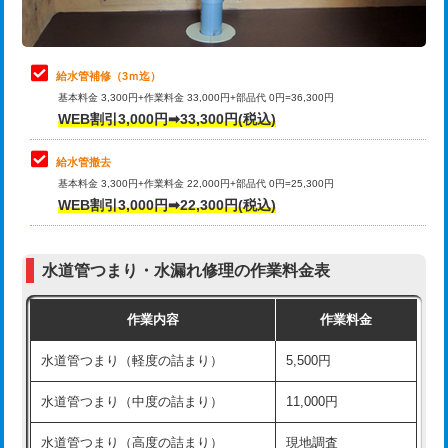
理・調整・分解・加工など（軽作業）
排水管工事（追加 排水管工事/3ｍ超
+11,000円
止水・漏水調査・防水処理・清掃・修
22,000円
え）
理・調整・分解・加工など（中作業）
給水管補修（3ｍ迄）
マス交換（土の掘削・埋め戻し作業）
11,000円~
基本料金 3,300円+作業料金 33,000円+部品代 0円=36,300円
止水・漏水調査・防水処理・清掃・修
33,000円
WEB割引3,000円➡33,300円(税込)
理・調整・分解・加工など（重作業）
マス交換（深さ50㎝未満）
55,000円
給水管撤去
その他部品の脱着
8,800円～
マス交換（深さ50㎝以上）
66,000円
基本料金 3,300円+作業料金 22,000円+部品代 0円=25,300円
WEB割引3,000円➡22,300円(税込)
交換・取付（タンク）
22,000円+材料費
コンクリート斫り（厚さ10㎝まで）
27,500円
交換・取付(単水栓（壁付・デッキ
13,200円+材料費
コンクリート斫り（厚さ10㎝超え）
38,500円
式）)
水道管つまり・水漏れ修理の作業料金表
モルタル補修（厚さ10㎝まで）
27,500円
交換・取付(混合水栓（壁付・デッキ
16,500円+材料費
作業内容
作業料金
式・ワンホール）)
モルタル補修（厚さ10㎝超え）
38,500円
水道管つまり（軽度の詰まり）
5,500円
交換・取付(排水栓・排水トラップ
22,000円+材料費
洗面台設置
38,500円
（P/S/ポップアップ））
水道管つまり（中度の詰まり）
11,000円
化粧台設置
22,000円
交換・取付（その他部品）
11,000円+材料費
水道管つまり（高度の詰まり）
現地調査