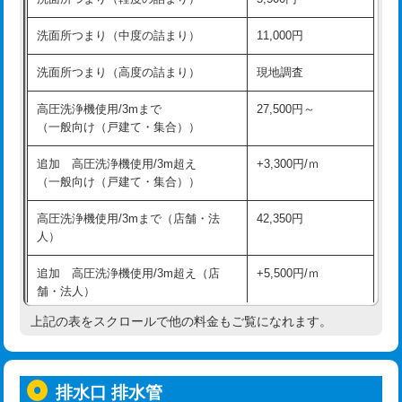
モルタル補修（厚さ10㎝超え）
38,500円
持込商品取付（混合水栓）
16,500円
洗面所つまり（中度の詰まり）
11,000円
洗面台設置
38,500円
持込商品取付（浄水器・分岐水栓）
16,500円
洗面所つまり（高度の詰まり）
現地調査
バスタブ設置
現場見積
給水管工事※（ホール加工)
16,500円
高圧洗浄機使用/3mまで
27,500円～
追加人工
16,500円
（一般向け（戸建て・集合））
給水管工事※（バンド止め)
3,300円
廃棄・処分
現場見積
追加 高圧洗浄機使用/3m超え
+3,300円/ｍ
給水管工事※（支持金具設置)
5,500円
（一般向け（戸建て・集合））
※給水管工事は20mmまでの価格です。
給水管工事※（保温材使用（バンド止
5,500円
高圧洗浄機使用/3mまで（店舗・法
42,350円
め込み）)
人）
給水管工事※（土の掘削・埋め戻し作
11,000円
追加 高圧洗浄機使用/3m超え（店
+5,500円/ｍ
業)
舗・法人）
給水管工事※（塩ビ管（VP・HI）使
33,000円
上記の表をスクロールで他の料金もご覧になれます。
高度高圧洗浄換
現地調査
用/3ｍまで)
トーラー作業
16,500円
給水管工事※（塩ビ管（VP・HI）使
+8,800円
用（追加）/3ｍ超え)
排水口 排水管
トーラー機使用/3mまで
33,000円