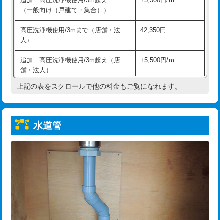
追加 高圧洗浄機使用/3m超え
+3,300円/ｍ
給水管工事※（保温材使用（バンド止
5,500円
（一般向け（戸建て・集合））
め込み）)
高圧洗浄機使用/3mまで（店舗・法
42,350円
給水管工事※（土の掘削・埋め戻し作
11,000円
人）
業)
追加 高圧洗浄機使用/3m超え（店
+5,500円/ｍ
給水管工事※（塩ビ管（VP・HI）使
33,000円
舗・法人）
用/3ｍまで)
上記の表をスクロールで他の料金もご覧になれます。
高度高圧洗浄換
現地調査
給水管工事※（塩ビ管（VP・HI）使
+8,800円
用（追加）/3ｍ超え)
トーラー作業
16,500円
給水管工事※（ライニング鋼管・銅
44,000円
水道管
トーラー機使用/3mまで
33,000円
管・ポリ管・HT管使用/3ｍまで)
追加トーラー機使用/3m超え
+3,300円
給水管工事※（ライニング鋼管・銅
+8,800円
管・ポリ管・HT管使用/3ｍ超え)
カメラ調査
33,000円
排水管工事（土の掘削・埋め戻し作
11,000円~
桝清掃
8,800円
業）
止水・漏水調査・防水処理・清掃・修
11,000円
排水管工事（排水管工事/3ｍまで）
55,000円