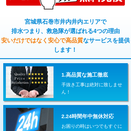
コンクリート斫り（厚さ10㎝超え）
38,500円
桝清掃
8,800円
モルタル補修（厚さ10㎝まで）
27,500円
宮城県石巻市井内井内エリアで
止水・漏水調査・防水処理・清掃・修
11,000円
理・調整・分解・加工など（軽作業）
排水つまり、救急隊が選ばれる4つの理由
モルタル補修（厚さ10㎝超え）
38,500円
安いだけではなく安心で高品質
なサービスを提供
止水・漏水調査・防水処理・清掃・修
22,000円
追加人工
16,500円
理・調整・分解・加工など（中作業）
します！
廃棄・処分
現場見積
止水・漏水調査・防水処理・清掃・修
33,000円
理・調整・分解・加工など（重作業）
1.高品質な施工徹底
その他部品の脱着
8,800円～
手抜き工事は絶対に致しませ
交換・取付（タンク）
22,000円+材料費
ん！
交換・取付(単水栓（壁付・デッキ
13,200円+材料費
式）)
2.24時間年中無休対応
交換・取付(混合水栓（壁付・デッキ
16,500円+材料費
式・ワンホール）)
お困りの時はいつでもすぐに