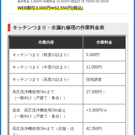
基本料金 3,300円+作業料金 16,500円+部品代 35,750円=55,550円
給水管工事※（ライニング鋼管・銅
44,000円
WEB割引3,000円➡52,550円(税込)
その他部品の脱着
8,800円～
管・ポリ管・HT管使用/3ｍまで)
交換・取付（タンク）
22,000円+材料費
給水管工事※（ライニング鋼管・銅
+8,800円
管・ポリ管・HT管使用/3ｍ超え)
キッチンつまり・水漏れ修理の作業料金表
交換・取付(単水栓（壁付・デッキ
13,200円+材料費
式）)
排水管工事（土の掘削・埋め戻し作
11,000円~
作業内容
作業料金
業）
交換・取付(混合水栓（壁付・デッキ
16,500円+材料費
キッチンつまり（軽度の詰まり）
5,500円
式・ワンホール）)
排水管工事（排水管工事/3ｍまで）
55,000円
キッチンつまり（中度の詰まり）
11,000円
交換・取付(排水栓・排水トラップ
22,000円+材料費
排水管工事（追加 排水管工事/3ｍ超
+11,000円
（P/S/ポップアップ））
え）
キッチンつまり（高度の詰まり）
現地調査
交換・取付（その他部品）
11,000円+材料費
マス交換（土の掘削・埋め戻し作業）
11,000円~
高圧洗浄機使用/3mまで
27,500円～
（一般向け（戸建て・集合））
持込商品取付（単水栓）
13,200円
マス交換（深さ50㎝未満）
55,000円
追加 高圧洗浄機使用/3m超え
+3,300円/ｍ
持込商品取付（混合水栓）
16,500円
マス交換（深さ50㎝以上）
66,000円
（一般向け（戸建て・集合））
持込商品取付（浄水器・分岐水栓）
16,500円
コンクリート斫り（厚さ10㎝まで）
27,500円
高圧洗浄機使用/3mまで（店舗・法
42,350円
人）