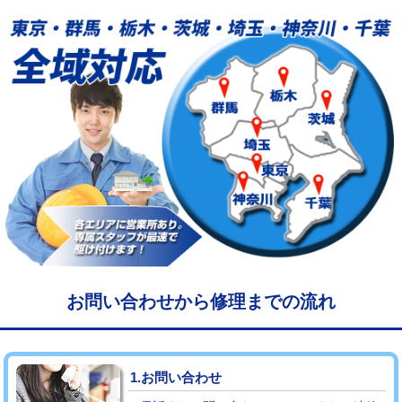
給水管工事※（塩ビ管（VP・HI）使
33,000円
用/3ｍまで)
給水管工事※（塩ビ管（VP・HI）使
+8,800円
用（追加）/3ｍ超え)
給水管工事※（ライニング鋼管・銅
44,000円
管・ポリ管・HT管使用/3ｍまで)
給水管工事※（ライニング鋼管・銅
+8,800円
管・ポリ管・HT管使用/3ｍ超え)
マス交換（土の掘削・埋め戻し作業）
11,000円~
マス交換（深さ50㎝未満）
55,000円
お問い合わせから修理までの流れ
マス交換（深さ50㎝以上）
66,000円
コンクリート斫り（厚さ10㎝まで）
27,500円
1.お問い合わせ
コンクリート斫り（厚さ10㎝超え）
38,500円