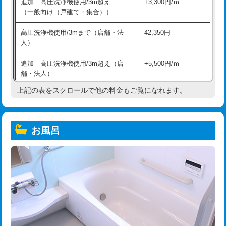
追加 高圧洗浄機使用/3m超え
+3,300円/ｍ
（一般向け（戸建て・集合））
高圧洗浄機使用/3mまで（店舗・法
42,350円
人）
追加 高圧洗浄機使用/3m超え（店
+5,500円/ｍ
舗・法人）
上記の表をスクロールで他の料金もご覧になれます。
高度高圧洗浄換
現地調査
トーラー作業
16,500円
お風呂
トーラー機使用/3mまで
33,000円
追加トーラー機使用/3m超え
+3,300円
カメラ調査
33,000円
桝清掃
8,800円
止水・漏水調査・防水処理・清掃・修
11,000円