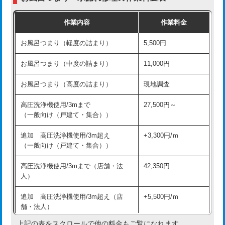
交換・取付（普通便座）
11,000円+材料費
作業内容
作業料金
交換・取付（温水洗浄便座）
16,500円+材料費
お風呂つまり（軽度の詰まり）
5,500円
交換・取付(単水栓（壁付・デッキ
13,200円+材料費
式）)
お風呂つまり（中度の詰まり）
11,000円
交換・取付(混合水栓（壁付・デッキ
16,500円+材料費
お風呂つまり（高度の詰まり）
現地調査
式・ワンホール）)
高圧洗浄機使用/3mまで
27,500円～
交換・取付(排水栓・排水トラップ
22,000円+材料費
（一般向け（戸建て・集合））
（P/S/ポップアップ））
追加 高圧洗浄機使用/3m超え
+3,300円/ｍ
交換・取付（その他部品）
11,000円+材料費
（一般向け（戸建て・集合））
持込商品取付（単水栓）
13,200円
高圧洗浄機使用/3mまで（店舗・法
42,350円
人）
持込商品取付（混合水栓）
16,500円
追加 高圧洗浄機使用/3m超え（店
+5,500円/ｍ
持込商品取付（浄水器・分岐水栓）
16,500円
舗・法人）
持込商品取付（温水洗浄便座）
22,000円
上記の表をスクロールで他の料金もご覧になれます。