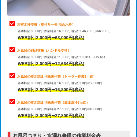
理・調整・分解・加工など（軽作業）
止水・漏水調査・防水処理・清掃・修
22,000円
理・調整・分解・加工など（中作業）
浴室水栓交換（壁付サーモ 混合水栓）
基本料金 3,300円+作業料金 16,500円+部品代 46,200円=66,000円
止水・漏水調査・防水処理・清掃・修
33,000円
WEB割引3,000円➡63,000円(税込)
理・調整・分解・加工など（重作業）
お風呂の部品交換（ハンドル交換）
トイレタンク脱着
16,500円
基本料金 3,300円+作業料金 11,000円+部品代 1,364円=15,664円
WEB割引3,000円➡12,664円(税込)
トイレ便器脱着
16,500円
タンクレストイレ脱着
33,000円
お風呂の排水詰まり除去作業（トーラー作業3ｍ迄）
基本料金 3,300円+作業料金 16,500円+部品代 0円=19,800円
小便器トイレ脱着
現地見積
WEB割引3,000円➡16,800円(税込)
その他部品の脱着
8,800円～
お風呂の排水詰まり除去作業（高圧洗浄3ｍ迄）
基本料金 3,300円+作業料金 27,500円+部品代 0円=30,800円
交換・取付（タンク）
22,000円+材料費
WEB割引3,000円➡27,800円(税込)
交換・取付（便器）
22,000円+材料費
お風呂つまり・水漏れ修理の作業料金表