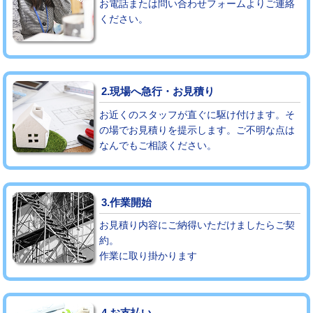
お電話または問い合わせフォームよりご連絡
ください。
モルタル補修（厚さ10㎝まで）
27,500円
モルタル補修（厚さ10㎝超え）
38,500円
追加人工
16,500円
2.現場へ急行・お見積り
廃棄・処分
現場見積
お近くのスタッフが直ぐに駆け付けます。そ
の場でお見積りを提示します。ご不明な点は
なんでもご相談ください。
※給水管工事は20mmまでの価格です。
3.作業開始
お見積り内容にご納得いただけましたらご契
約。
作業に取り掛かります
4.お支払い