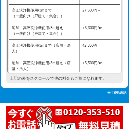
追加人工
16,500円
持込商品取付（単水栓）
13,200円
高圧洗浄機使用/3mまで
27,500円～
廃棄・処分
現場見積
（一般向け（戸建て・集合））
持込商品取付（混合水栓）
16,500円
※給水管工事は20mmまでの価格です。
追加 高圧洗浄機使用/3m超え
+3,300円/ｍ
持込商品取付（浄水器・分岐水栓）
16,500円
（一般向け（戸建て・集合））
排水管工事（土の掘削・埋め戻し作
11,000円~
高圧洗浄機使用/3mまで（店舗・法
42,350円
業）
人）
排水管工事（排水管工事/3ｍまで）
55,000円
追加 高圧洗浄機使用/3m超え（店
+5,500円/ｍ
舗・法人）
排水管工事（追加 排水管工事/3ｍ超
+11,000円
え）
上記の表をスクロールで他の料金もご覧になれます。
高度高圧洗浄換
現地調査
マス交換（土の掘削・埋め戻し作業）
11,000円~
トーラー作業
16,500円
全て税込表記
マス交換（深さ50㎝未満）
55,000円
トーラー機使用/3mまで
33,000円
マス交換（深さ50㎝以上）
66,000円
追加トーラー機使用/3m超え
+3,300円
コンクリート斫り（厚さ10㎝まで）
27,500円
カメラ調査
33,000円