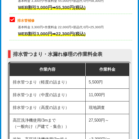
式）)
基本料金 3,300円+作業料金 55,000円+部品代 0円=58,300円
コンクリート斫り（厚さ10㎝超え）
38,500円
WEB割引3,000円➡55,300円(税込)
交換・取付(混合水栓（壁付・デッキ
16,500円+材料費
式・ワンホール）)
モルタル補修（厚さ10㎝まで）
27,500円
排水管補修
基本料金 3,300円+作業料金 22,000円+部品代 0円=25,300円
交換・取付(排水栓・排水トラップ
22,000円+材料費
モルタル補修（厚さ10㎝超え）
38,500円
WEB割引3,000円➡22,300円(税込)
（P/S/ポップアップ））
台所シンク・作業台設置
現場見積
交換・取付（その他部品）
11,000円+材料費
排水管つまり・水漏れ修理の作業料金表
追加人工
16,500円
持込商品取付（単水栓）
13,200円
作業内容
作業料金
廃棄・処分
現場見積
持込商品取付（混合水栓）
16,500円
排水管つまり（軽度の詰まり）
5,500円
※給水管工事は20mmまでの価格です。
持込商品取付（浄水器・分岐水栓）
16,500円
排水管つまり（中度の詰まり）
11,000円
給水管工事※（ホール加工)
16,500円
排水管つまり（高度の詰まり）
現地調査
給水管工事※（バンド止め)
3,300円
高圧洗浄機使用/3mまで
27,500円～
（一般向け（戸建て・集合））
給水管工事※（支持金具設置)
5,500円