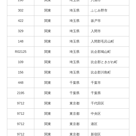
302
関東
埼玉県
ふじみ野市
422
関東
埼玉県
坂戸市
329
関東
埼玉県
入間市
148
関東
埼玉県
入間郡毛呂山町
R02125
関東
埼玉県
比企郡鳩山町
109
関東
埼玉県
比企郡ときがわ町
156
関東
埼玉県
比企郡川島町
448
関東
千葉県
千葉市
2195
関東
千葉県
千葉県
9712
関東
東京都
千代田区
9712
関東
東京都
中央区
9712
関東
東京都
港区
9712
関東
東京都
新宿区