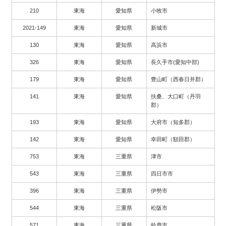
210
東海
愛知県
小牧市
2021-149
東海
愛知県
新城市
130
東海
愛知県
高浜市
326
東海
愛知県
長久手市(愛知中部)
179
東海
愛知県
豊山町（西春日井郡）
141
東海
愛知県
扶桑、大口町（丹羽
郡）
193
東海
愛知県
大府市（知多郡）
142
東海
愛知県
幸田町（額田郡）
753
東海
三重県
津市
543
東海
三重県
四日市市
396
東海
三重県
伊勢市
544
東海
三重県
松阪市
571
東海
三重県
鈴鹿市