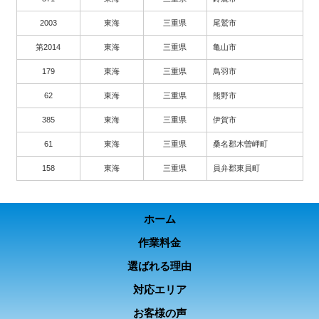
2003
東海
三重県
尾鷲市
第2014
東海
三重県
亀山市
179
東海
三重県
鳥羽市
62
東海
三重県
熊野市
385
東海
三重県
伊賀市
61
東海
三重県
桑名郡木曽岬町
158
東海
三重県
員弁郡東員町
ホーム
作業料金
選ばれる理由
対応エリア
お客様の声