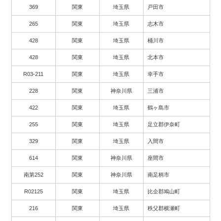
369
関東
埼玉県
戸田市
265
関東
埼玉県
志木市
428
関東
埼玉県
桶川市
428
関東
埼玉県
北本市
R03-211
関東
埼玉県
幸手市
228
関東
神奈川県
三浦市
422
関東
埼玉県
鶴ヶ島市
255
関東
埼玉県
足立郡伊奈町
329
関東
埼玉県
入間市
614
関東
神奈川県
座間市
南第252
関東
神奈川県
南足柄市
R02125
関東
埼玉県
比企郡鳩山町
216
関東
埼玉県
秩父郡横瀬町