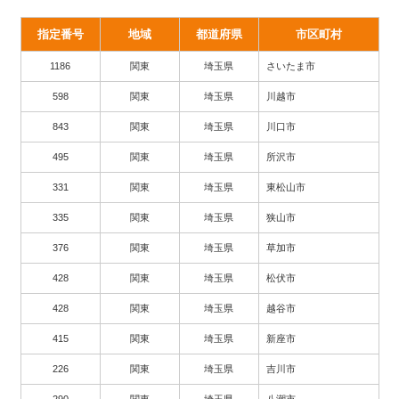
指定番号
地域
都道府県
市区町村
1186
関東
埼玉県
さいたま市
598
関東
埼玉県
川越市
843
関東
埼玉県
川口市
495
関東
埼玉県
所沢市
331
関東
埼玉県
東松山市
335
関東
埼玉県
狭山市
376
関東
埼玉県
草加市
428
関東
埼玉県
松伏市
428
関東
埼玉県
越谷市
415
関東
埼玉県
新座市
226
関東
埼玉県
吉川市
290
関東
埼玉県
八潮市