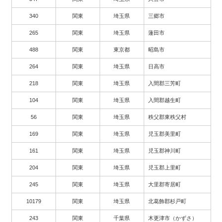
340
関東
埼玉県
三郷市
265
関東
埼玉県
蓮田市
488
関東
東京都
昭島市
264
関東
埼玉県
日高市
218
関東
埼玉県
入間郡三芳町
104
関東
埼玉県
入間郡越生町
56
関東
埼玉県
秩父郡東秩父村
169
関東
埼玉県
児玉郡美里町
161
関東
埼玉県
児玉郡神川町
204
関東
埼玉県
児玉郡上里町
245
関東
埼玉県
大里郡寄居町
10179
関東
埼玉県
北葛飾郡杉戸町
243
関東
千葉県
木更津市（かずさ）