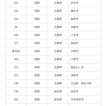
522
関西
兵庫県
伊丹市
162
関西
兵庫県
相生市
254
関西
兵庫県
龍野市
96
関西
兵庫県
赤穂市
443
関西
兵庫県
三木市
377
関西
兵庫県
高砂市
番号無
関西
兵庫県
川西市
309
関西
兵庫県
小野市
313
関西
兵庫県
南あわじ市
313
関西
兵庫県
淡路市
148
関西
兵庫県
川辺郡 猪名川町
739
関西
奈良県
奈良市
262
関西
奈良県
大和高田市