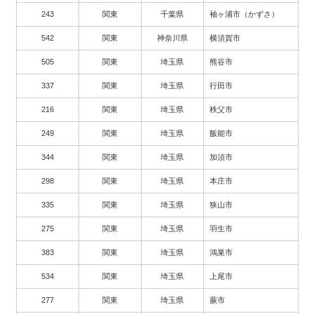
243
関東
千葉県
袖ヶ浦市（かずさ）
542
関東
神奈川県
横須賀市
505
関東
埼玉県
熊谷市
337
関東
埼玉県
行田市
216
関東
埼玉県
秩父市
249
関東
埼玉県
飯能市
344
関東
埼玉県
加須市
298
関東
埼玉県
本庄市
335
関東
埼玉県
狭山市
275
関東
埼玉県
羽生市
383
関東
埼玉県
鴻巣市
534
関東
埼玉県
上尾市
277
関東
埼玉県
蕨市