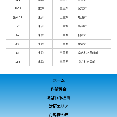
2003
東海
三重県
尾鷲市
第2014
東海
三重県
亀山市
179
東海
三重県
鳥羽市
62
東海
三重県
熊野市
385
東海
三重県
伊賀市
61
東海
三重県
桑名郡木曽岬町
158
東海
三重県
員弁郡東員町
ホーム
作業料金
選ばれる理由
対応エリア
お客様の声