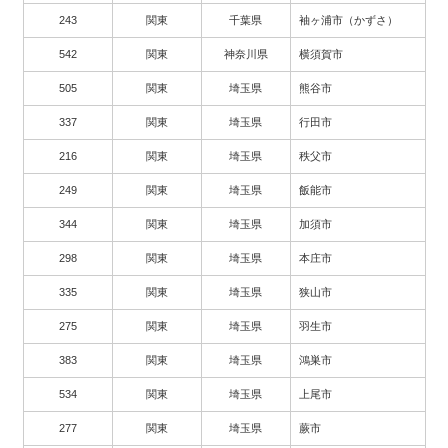
243
関東
千葉県
袖ヶ浦市（かずさ）
542
関東
神奈川県
横須賀市
505
関東
埼玉県
熊谷市
337
関東
埼玉県
行田市
216
関東
埼玉県
秩父市
249
関東
埼玉県
飯能市
344
関東
埼玉県
加須市
298
関東
埼玉県
本庄市
335
関東
埼玉県
狭山市
275
関東
埼玉県
羽生市
383
関東
埼玉県
鴻巣市
534
関東
埼玉県
上尾市
277
関東
埼玉県
蕨市