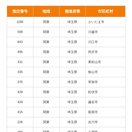
指定番号
地域
都道府県
市区町村
1186
関東
埼玉県
さいたま市
598
関東
埼玉県
川越市
843
関東
埼玉県
川口市
495
関東
埼玉県
所沢市
331
関東
埼玉県
東松山市
335
関東
埼玉県
狭山市
376
関東
埼玉県
草加市
428
関東
埼玉県
松伏市
428
関東
埼玉県
越谷市
415
関東
埼玉県
新座市
226
関東
埼玉県
吉川市
290
関東
埼玉県
八潮市