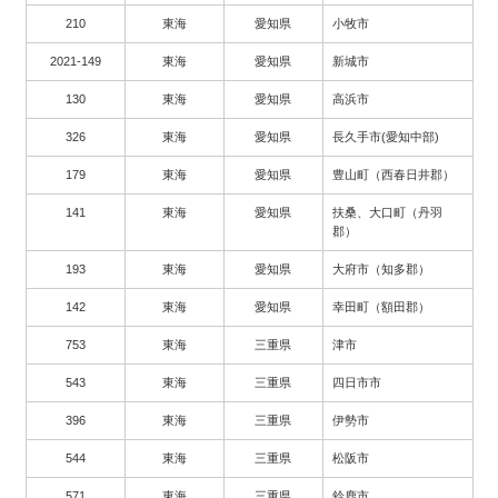
210
東海
愛知県
小牧市
2021-149
東海
愛知県
新城市
130
東海
愛知県
高浜市
326
東海
愛知県
長久手市(愛知中部)
179
東海
愛知県
豊山町（西春日井郡）
141
東海
愛知県
扶桑、大口町（丹羽
郡）
193
東海
愛知県
大府市（知多郡）
142
東海
愛知県
幸田町（額田郡）
753
東海
三重県
津市
543
東海
三重県
四日市市
396
東海
三重県
伊勢市
544
東海
三重県
松阪市
571
東海
三重県
鈴鹿市