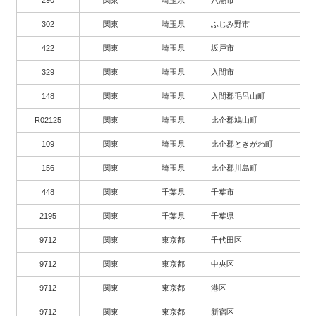
302
関東
埼玉県
ふじみ野市
422
関東
埼玉県
坂戸市
329
関東
埼玉県
入間市
148
関東
埼玉県
入間郡毛呂山町
R02125
関東
埼玉県
比企郡鳩山町
109
関東
埼玉県
比企郡ときがわ町
156
関東
埼玉県
比企郡川島町
448
関東
千葉県
千葉市
2195
関東
千葉県
千葉県
9712
関東
東京都
千代田区
9712
関東
東京都
中央区
9712
関東
東京都
港区
9712
関東
東京都
新宿区