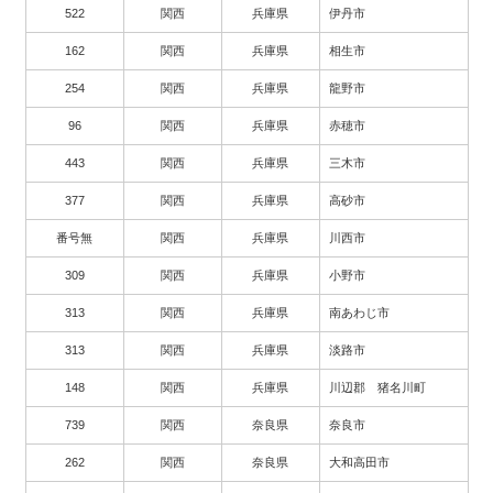
522
関西
兵庫県
伊丹市
162
関西
兵庫県
相生市
254
関西
兵庫県
龍野市
96
関西
兵庫県
赤穂市
443
関西
兵庫県
三木市
377
関西
兵庫県
高砂市
番号無
関西
兵庫県
川西市
309
関西
兵庫県
小野市
313
関西
兵庫県
南あわじ市
313
関西
兵庫県
淡路市
148
関西
兵庫県
川辺郡 猪名川町
739
関西
奈良県
奈良市
262
関西
奈良県
大和高田市