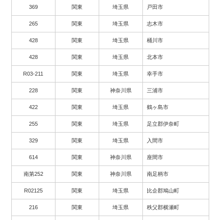
369
関東
埼玉県
戸田市
265
関東
埼玉県
志木市
428
関東
埼玉県
桶川市
428
関東
埼玉県
北本市
R03-211
関東
埼玉県
幸手市
228
関東
神奈川県
三浦市
422
関東
埼玉県
鶴ヶ島市
255
関東
埼玉県
足立郡伊奈町
329
関東
埼玉県
入間市
614
関東
神奈川県
座間市
南第252
関東
神奈川県
南足柄市
R02125
関東
埼玉県
比企郡鳩山町
216
関東
埼玉県
秩父郡横瀬町