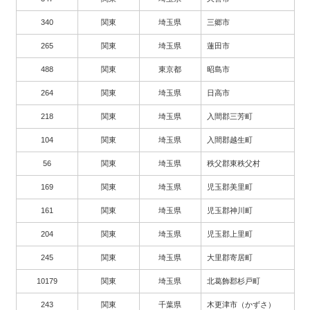
340
関東
埼玉県
三郷市
265
関東
埼玉県
蓮田市
488
関東
東京都
昭島市
264
関東
埼玉県
日高市
218
関東
埼玉県
入間郡三芳町
104
関東
埼玉県
入間郡越生町
56
関東
埼玉県
秩父郡東秩父村
169
関東
埼玉県
児玉郡美里町
161
関東
埼玉県
児玉郡神川町
204
関東
埼玉県
児玉郡上里町
245
関東
埼玉県
大里郡寄居町
10179
関東
埼玉県
北葛飾郡杉戸町
243
関東
千葉県
木更津市（かずさ）