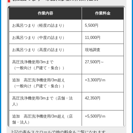
交換・取付（普通便座）
11,000円+材料費
作業内容
作業料金
交換・取付（温水洗浄便座）
16,500円+材料費
お風呂つまり（軽度の詰まり）
5,500円
交換・取付(単水栓（壁付・デッキ
13,200円+材料費
式）)
お風呂つまり（中度の詰まり）
11,000円
交換・取付(混合水栓（壁付・デッキ
16,500円+材料費
お風呂つまり（高度の詰まり）
現地調査
式・ワンホール）)
高圧洗浄機使用/3mまで
27,500円～
交換・取付(排水栓・排水トラップ
22,000円+材料費
（一般向け（戸建て・集合））
（P/S/ポップアップ））
追加 高圧洗浄機使用/3m超え
+3,300円/ｍ
交換・取付（その他部品）
11,000円+材料費
（一般向け（戸建て・集合））
持込商品取付（単水栓）
13,200円
高圧洗浄機使用/3mまで（店舗・法
42,350円
人）
持込商品取付（混合水栓）
16,500円
追加 高圧洗浄機使用/3m超え（店
+5,500円/ｍ
持込商品取付（浄水器・分岐水栓）
16,500円
舗・法人）
持込商品取付（温水洗浄便座）
22,000円
上記の表をスクロールで他の料金もご覧になれます。