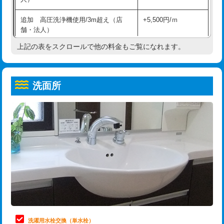
給水管工事※（ホール加工)
16,500円
コンクリート斫り（厚さ10㎝超え）
38,500円
追加 高圧洗浄機使用/3m超え（店
+5,500円/ｍ
給水管工事※（バンド止め)
3,300円
モルタル補修（厚さ10㎝まで）
27,500円
舗・法人）
給水管工事※（支持金具設置)
5,500円
モルタル補修（厚さ10㎝超え）
38,500円
上記の表をスクロールで他の料金もご覧になれます。
高度高圧洗浄換
現地調査
給水管工事※（保温材使用（バンド止
5,500円
洗面台設置
38,500円
トーラー作業
16,500円
め込み）)
洗面所
追加人工
16,500円
トーラー機使用/3mまで
33,000円
給水管工事※（土の掘削・埋め戻し作
11,000円
業)
廃棄・処分
現場見積
追加トーラー機使用/3m超え
+3,300円
給水管工事※（塩ビ管（VP・HI）使
33,000円
※給水管工事は20mmまでの価格です。
カメラ調査
33,000円
用/3ｍまで)
桝清掃
8,800円
給水管工事※（塩ビ管（VP・HI）使
+8,800円
用（追加）/3ｍ超え)
止水・漏水調査・防水処理・清掃・修
11,000円
理・調整・分解・加工など（軽作業）
給水管工事※（ライニング鋼管・銅
44,000円
管・ポリ管・HT管使用/3ｍまで)
止水・漏水調査・防水処理・清掃・修
22,000円
理・調整・分解・加工など（中作業）
給水管工事※（ライニング鋼管・銅
+8,800円
洗濯用水栓交換（単水栓）