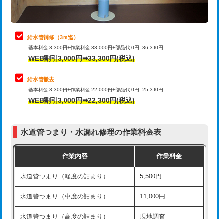
理・調整・分解・加工など（軽作業）
排水管工事（追加 排水管工事/3ｍ超
+11,000円
止水・漏水調査・防水処理・清掃・修
22,000円
え）
理・調整・分解・加工など（中作業）
給水管補修（3ｍ迄）
マス交換（土の掘削・埋め戻し作業）
11,000円~
基本料金 3,300円+作業料金 33,000円+部品代 0円=36,300円
止水・漏水調査・防水処理・清掃・修
33,000円
WEB割引3,000円➡33,300円(税込)
理・調整・分解・加工など（重作業）
マス交換（深さ50㎝未満）
55,000円
給水管撤去
その他部品の脱着
8,800円～
マス交換（深さ50㎝以上）
66,000円
基本料金 3,300円+作業料金 22,000円+部品代 0円=25,300円
WEB割引3,000円➡22,300円(税込)
交換・取付（タンク）
22,000円+材料費
コンクリート斫り（厚さ10㎝まで）
27,500円
交換・取付(単水栓（壁付・デッキ
13,200円+材料費
コンクリート斫り（厚さ10㎝超え）
38,500円
式）)
水道管つまり・水漏れ修理の作業料金表
モルタル補修（厚さ10㎝まで）
27,500円
交換・取付(混合水栓（壁付・デッキ
16,500円+材料費
作業内容
作業料金
式・ワンホール）)
モルタル補修（厚さ10㎝超え）
38,500円
水道管つまり（軽度の詰まり）
5,500円
交換・取付(排水栓・排水トラップ
22,000円+材料費
洗面台設置
38,500円
（P/S/ポップアップ））
水道管つまり（中度の詰まり）
11,000円
化粧台設置
22,000円
交換・取付（その他部品）
11,000円+材料費
水道管つまり（高度の詰まり）
現地調査