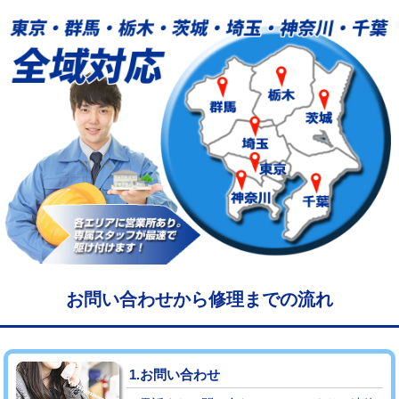
給水管工事※（塩ビ管（VP・HI）使
33,000円
用/3ｍまで)
給水管工事※（塩ビ管（VP・HI）使
+8,800円
用（追加）/3ｍ超え)
給水管工事※（ライニング鋼管・銅
44,000円
管・ポリ管・HT管使用/3ｍまで)
給水管工事※（ライニング鋼管・銅
+8,800円
管・ポリ管・HT管使用/3ｍ超え)
マス交換（土の掘削・埋め戻し作業）
11,000円~
マス交換（深さ50㎝未満）
55,000円
お問い合わせから修理までの流れ
マス交換（深さ50㎝以上）
66,000円
コンクリート斫り（厚さ10㎝まで）
27,500円
1.お問い合わせ
コンクリート斫り（厚さ10㎝超え）
38,500円