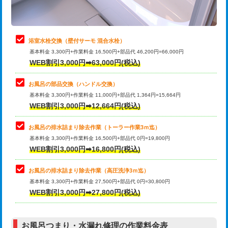
理・調整・分解・加工など（軽作業）
止水・漏水調査・防水処理・清掃・修
22,000円
理・調整・分解・加工など（中作業）
浴室水栓交換（壁付サーモ 混合水栓）
基本料金 3,300円+作業料金 16,500円+部品代 46,200円=66,000円
止水・漏水調査・防水処理・清掃・修
33,000円
WEB割引3,000円➡63,000円(税込)
理・調整・分解・加工など（重作業）
お風呂の部品交換（ハンドル交換）
トイレタンク脱着
16,500円
基本料金 3,300円+作業料金 11,000円+部品代 1,364円=15,664円
WEB割引3,000円➡12,664円(税込)
トイレ便器脱着
16,500円
タンクレストイレ脱着
33,000円
お風呂の排水詰まり除去作業（トーラー作業3ｍ迄）
基本料金 3,300円+作業料金 16,500円+部品代 0円=19,800円
小便器トイレ脱着
現地見積
WEB割引3,000円➡16,800円(税込)
その他部品の脱着
8,800円～
お風呂の排水詰まり除去作業（高圧洗浄3ｍ迄）
基本料金 3,300円+作業料金 27,500円+部品代 0円=30,800円
交換・取付（タンク）
22,000円+材料費
WEB割引3,000円➡27,800円(税込)
交換・取付（便器）
22,000円+材料費
お風呂つまり・水漏れ修理の作業料金表