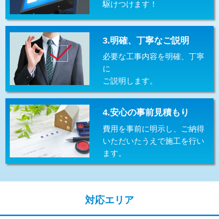
駆けつけます！
交換・取付(排水栓・排水トラップ
22,000円+材料費
（P/S/ポップアップ））
交換・取付（その他部品）
11,000円+材料費
3.明確、丁寧なご説明
必要な工事内容を明確、丁寧
持込商品取付（単水栓）
13,200円
に
持込商品取付（混合水栓）
16,500円
ご説明します。
持込商品取付（浄水器・分岐水栓）
16,500円
4.安心の事前見積もり
給水管工事※（ホール加工)
16,500円
費用を事前に明示し、ご納得
給水管工事※（バンド止め)
3,300円
いただいたうえで施工を行い
ます。
給水管工事※（支持金具設置)
5,500円
給水管工事※（保温材使用（バンド止
5,500円
め込み）)
対応エリア
給水管工事※（土の掘削・埋め戻し作
11,000円
業)