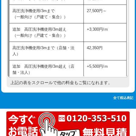
追加人工
16,500円
持込商品取付（単水栓）
13,200円
高圧洗浄機使用/3mまで
27,500円～
廃棄・処分
現場見積
（一般向け（戸建て・集合））
持込商品取付（混合水栓）
16,500円
※給水管工事は20mmまでの価格です。
追加 高圧洗浄機使用/3m超え
+3,300円/ｍ
持込商品取付（浄水器・分岐水栓）
16,500円
（一般向け（戸建て・集合））
排水管工事（土の掘削・埋め戻し作
11,000円~
高圧洗浄機使用/3mまで（店舗・法
42,350円
業）
人）
排水管工事（排水管工事/3ｍまで）
55,000円
追加 高圧洗浄機使用/3m超え（店
+5,500円/ｍ
舗・法人）
排水管工事（追加 排水管工事/3ｍ超
+11,000円
え）
上記の表をスクロールで他の料金もご覧になれます。
高度高圧洗浄換
現地調査
マス交換（土の掘削・埋め戻し作業）
11,000円~
トーラー作業
16,500円
全て税込表記
マス交換（深さ50㎝未満）
55,000円
トーラー機使用/3mまで
33,000円
マス交換（深さ50㎝以上）
66,000円
追加トーラー機使用/3m超え
+3,300円
コンクリート斫り（厚さ10㎝まで）
27,500円
カメラ調査
33,000円