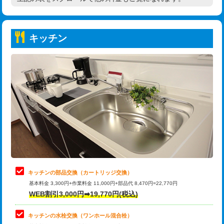
高度高圧洗浄換
現地調査
持込商品取付（普通便座⇔温水洗浄便
22,000円
トーラー作業
16,500円
座）
キッチン
トーラー機使用/3mまで
33,000円
給水管工事※（ホール加工)
16,500円
追加トーラー機使用/3m超え
+3,300円
給水管工事※（バンド止め)
3,300円
カメラ調査
33,000円
給水管工事※（支持金具設置)
5,500円
桝清掃
8,800円
給水管工事※（保温材使用（バンド止
5,500円
め込み）)
止水・漏水調査・防水処理・清掃・修
11,000円
理・調整・分解・加工など（軽作業）
給水管工事※（土の掘削・埋め戻し作
11,000円
業)
止水・漏水調査・防水処理・清掃・修
22,000円
理・調整・分解・加工など（中作業）
給水管工事※（塩ビ管（VP・HI）使
33,000円
キッチンの部品交換（カートリッジ交換）
用/3ｍまで)
基本料金 3,300円+作業料金 11,000円+部品代 8,470円=22,770円
止水・漏水調査・防水処理・清掃・修
33,000円
WEB割引3,000円➡19,770円(税込)
理・調整・分解・加工など（重作業）
給水管工事※（塩ビ管（VP・HI）使
+8,800円
用（追加）/3ｍ超え)
キッチンの水栓交換（ワンホール混合栓）
お風呂タンク脱着
16,500円