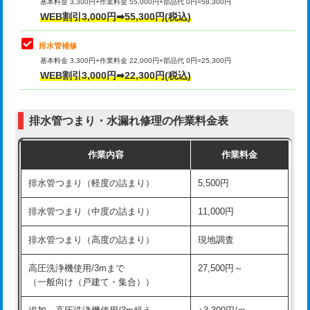
式）)
基本料金 3,300円+作業料金 55,000円+部品代 0円=58,300円
コンクリート斫り（厚さ10㎝超え）
38,500円
WEB割引3,000円➡55,300円(税込)
交換・取付(混合水栓（壁付・デッキ
16,500円+材料費
式・ワンホール）)
モルタル補修（厚さ10㎝まで）
27,500円
排水管補修
基本料金 3,300円+作業料金 22,000円+部品代 0円=25,300円
交換・取付(排水栓・排水トラップ
22,000円+材料費
モルタル補修（厚さ10㎝超え）
38,500円
WEB割引3,000円➡22,300円(税込)
（P/S/ポップアップ））
台所シンク・作業台設置
現場見積
交換・取付（その他部品）
11,000円+材料費
排水管つまり・水漏れ修理の作業料金表
追加人工
16,500円
持込商品取付（単水栓）
13,200円
作業内容
作業料金
廃棄・処分
現場見積
持込商品取付（混合水栓）
16,500円
排水管つまり（軽度の詰まり）
5,500円
※給水管工事は20mmまでの価格です。
持込商品取付（浄水器・分岐水栓）
16,500円
排水管つまり（中度の詰まり）
11,000円
給水管工事※（ホール加工)
16,500円
排水管つまり（高度の詰まり）
現地調査
給水管工事※（バンド止め)
3,300円
高圧洗浄機使用/3mまで
27,500円～
（一般向け（戸建て・集合））
給水管工事※（支持金具設置)
5,500円