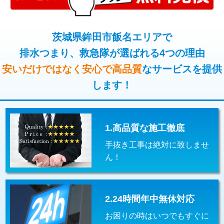
コンクリート斫り（厚さ10㎝超え）
38,500円
桝清掃
8,800円
モルタル補修（厚さ10㎝まで）
27,500円
茨城県鉾田市飯名エリアで
止水・漏水調査・防水処理・清掃・修
11,000円
理・調整・分解・加工など（軽作業）
排水つまり、救急隊が選ばれる4つの理由
モルタル補修（厚さ10㎝超え）
38,500円
安いだけではなく安心で高品質
なサービスを提供
止水・漏水調査・防水処理・清掃・修
22,000円
追加人工
16,500円
理・調整・分解・加工など（中作業）
します！
廃棄・処分
現場見積
止水・漏水調査・防水処理・清掃・修
33,000円
理・調整・分解・加工など（重作業）
1.高品質な施工徹底
その他部品の脱着
8,800円～
手抜き工事は絶対に致しませ
交換・取付（タンク）
22,000円+材料費
ん！
交換・取付(単水栓（壁付・デッキ
13,200円+材料費
式）)
2.24時間年中無休対応
交換・取付(混合水栓（壁付・デッキ
16,500円+材料費
式・ワンホール）)
お困りの時はいつでもすぐに