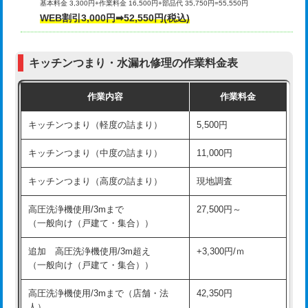
基本料金 3,300円+作業料金 16,500円+部品代 35,750円=55,550円
給水管工事※（ライニング鋼管・銅
44,000円
WEB割引3,000円➡52,550円(税込)
その他部品の脱着
8,800円～
管・ポリ管・HT管使用/3ｍまで)
交換・取付（タンク）
22,000円+材料費
給水管工事※（ライニング鋼管・銅
+8,800円
管・ポリ管・HT管使用/3ｍ超え)
キッチンつまり・水漏れ修理の作業料金表
交換・取付(単水栓（壁付・デッキ
13,200円+材料費
式）)
排水管工事（土の掘削・埋め戻し作
11,000円~
作業内容
作業料金
業）
交換・取付(混合水栓（壁付・デッキ
16,500円+材料費
キッチンつまり（軽度の詰まり）
5,500円
式・ワンホール）)
排水管工事（排水管工事/3ｍまで）
55,000円
キッチンつまり（中度の詰まり）
11,000円
交換・取付(排水栓・排水トラップ
22,000円+材料費
排水管工事（追加 排水管工事/3ｍ超
+11,000円
（P/S/ポップアップ））
え）
キッチンつまり（高度の詰まり）
現地調査
交換・取付（その他部品）
11,000円+材料費
マス交換（土の掘削・埋め戻し作業）
11,000円~
高圧洗浄機使用/3mまで
27,500円～
（一般向け（戸建て・集合））
持込商品取付（単水栓）
13,200円
マス交換（深さ50㎝未満）
55,000円
追加 高圧洗浄機使用/3m超え
+3,300円/ｍ
持込商品取付（混合水栓）
16,500円
マス交換（深さ50㎝以上）
66,000円
（一般向け（戸建て・集合））
持込商品取付（浄水器・分岐水栓）
16,500円
コンクリート斫り（厚さ10㎝まで）
27,500円
高圧洗浄機使用/3mまで（店舗・法
42,350円
人）