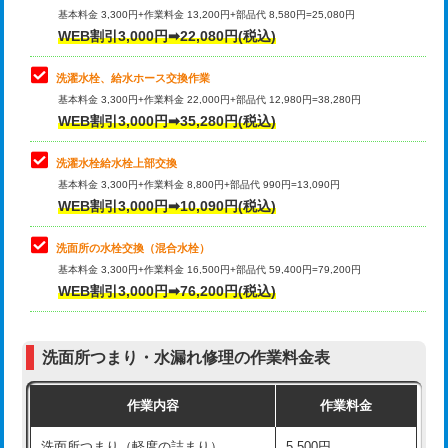
管・ポリ管・HT管使用/3ｍ超え)
基本料金 3,300円+作業料金 13,200円+部品代 8,580円=25,080円
止水・漏水調査・防水処理・清掃・修
33,000円
WEB割引3,000円➡22,080円(税込)
理・調整・分解・加工など（重作業）
排水管工事（土の掘削・埋め戻し作
11,000円~
業）
洗濯水栓、給水ホース交換作業
キッチンタンク脱着
16,500円
基本料金 3,300円+作業料金 22,000円+部品代 12,980円=38,280円
排水管工事（排水管工事/3ｍまで）
55,000円
WEB割引3,000円➡35,280円(税込)
その他部品の脱着
8,800円～
排水管工事（追加 排水管工事/3ｍ超
+11,000円
交換・取付（タンク）
22,000円+材料費
洗濯水栓給水栓上部交換
え）
基本料金 3,300円+作業料金 8,800円+部品代 990円=13,090円
交換・取付(単水栓（壁付・デッキ
13,200円+材料費
WEB割引3,000円➡10,090円(税込)
マス交換（土の掘削・埋め戻し作業）
11,000円~
式）)
洗面所の水栓交換（混合水栓）
マス交換（深さ50㎝未満）
55,000円
交換・取付(混合水栓（壁付・デッキ
16,500円+材料費
基本料金 3,300円+作業料金 16,500円+部品代 59,400円=79,200円
式・ワンホール）)
WEB割引3,000円➡76,200円(税込)
マス交換（深さ50㎝以上）
66,000円
交換・取付(排水栓・排水トラップ
22,000円+材料費
コンクリート斫り（厚さ10㎝まで）
27,500円
（P/S/ポップアップ））
洗面所つまり・水漏れ修理の作業料金表
コンクリート斫り（厚さ10㎝超え）
38,500円
交換・取付（その他部品）
11,000円+材料費
作業内容
作業料金
モルタル補修（厚さ10㎝まで）
27,500円
持込商品取付（単水栓）
13,200円
洗面所つまり（軽度の詰まり）
5,500円