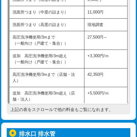
モルタル補修（厚さ10㎝超え）
38,500円
持込商品取付（混合水栓）
16,500円
洗面所つまり（中度の詰まり）
11,000円
洗面台設置
38,500円
持込商品取付（浄水器・分岐水栓）
16,500円
洗面所つまり（高度の詰まり）
現地調査
バスタブ設置
現場見積
給水管工事※（ホール加工)
16,500円
高圧洗浄機使用/3mまで
27,500円～
追加人工
16,500円
（一般向け（戸建て・集合））
給水管工事※（バンド止め)
3,300円
廃棄・処分
現場見積
追加 高圧洗浄機使用/3m超え
+3,300円/ｍ
給水管工事※（支持金具設置)
5,500円
（一般向け（戸建て・集合））
※給水管工事は20mmまでの価格です。
給水管工事※（保温材使用（バンド止
5,500円
高圧洗浄機使用/3mまで（店舗・法
42,350円
め込み）)
人）
給水管工事※（土の掘削・埋め戻し作
11,000円
追加 高圧洗浄機使用/3m超え（店
+5,500円/ｍ
業)
舗・法人）
給水管工事※（塩ビ管（VP・HI）使
33,000円
上記の表をスクロールで他の料金もご覧になれます。
高度高圧洗浄換
現地調査
用/3ｍまで)
トーラー作業
16,500円
給水管工事※（塩ビ管（VP・HI）使
+8,800円
用（追加）/3ｍ超え)
排水口 排水管
トーラー機使用/3mまで
33,000円