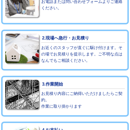
お電話または問い合わせフォームよりご連絡
ください。
モルタル補修（厚さ10㎝まで）
27,500円
モルタル補修（厚さ10㎝超え）
38,500円
追加人工
16,500円
2.現場へ急行・お見積り
廃棄・処分
現場見積
お近くのスタッフが直ぐに駆け付けます。そ
の場でお見積りを提示します。ご不明な点は
なんでもご相談ください。
※給水管工事は20mmまでの価格です。
3.作業開始
お見積り内容にご納得いただけましたらご契
約。
作業に取り掛かります
4.お支払い