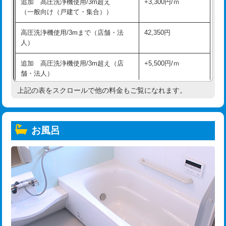
追加 高圧洗浄機使用/3m超え
+3,300円/ｍ
（一般向け（戸建て・集合））
高圧洗浄機使用/3mまで（店舗・法
42,350円
人）
追加 高圧洗浄機使用/3m超え（店
+5,500円/ｍ
舗・法人）
上記の表をスクロールで他の料金もご覧になれます。
高度高圧洗浄換
現地調査
トーラー作業
16,500円
お風呂
トーラー機使用/3mまで
33,000円
追加トーラー機使用/3m超え
+3,300円
カメラ調査
33,000円
桝清掃
8,800円
止水・漏水調査・防水処理・清掃・修
11,000円