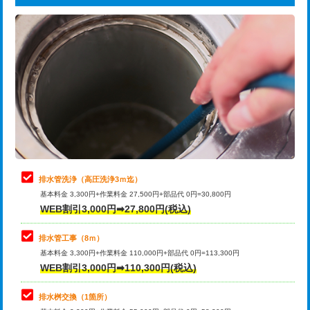
給水管工事※（ライニング鋼管・銅
44,000円
追加トーラー機使用/3m超え
+3,300円
管・ポリ管・HT管使用/3ｍまで)
カメラ調査
33,000円
給水管工事※（ライニング鋼管・銅
+8,800円
管・ポリ管・HT管使用/3ｍ超え)
桝清掃
8,800円
排水管工事（土の掘削・埋め戻し作
11,000円~
止水・漏水調査・防水処理・清掃・修
11,000円
業）
理・調整・分解・加工など（軽作業）
排水管工事（排水管工事/3ｍまで）
55,000円
止水・漏水調査・防水処理・清掃・修
22,000円
理・調整・分解・加工など（中作業）
排水管工事（追加 排水管工事/3ｍ超
+11,000円
排水管洗浄（高圧洗浄3ｍ迄）
え）
基本料金 3,300円+作業料金 27,500円+部品代 0円=30,800円
止水・漏水調査・防水処理・清掃・修
33,000円
WEB割引3,000円➡27,800円(税込)
理・調整・分解・加工など（重作業）
マス交換（土の掘削・埋め戻し作業）
11,000円~
排水管工事（8ｍ）
その他部品の脱着
8,800円～
マス交換（深さ50㎝未満）
55,000円
基本料金 3,300円+作業料金 110,000円+部品代 0円=113,300円
WEB割引3,000円➡110,300円(税込)
交換・取付（タンク）
22,000円+材料費
マス交換（深さ50㎝以上）
66,000円
交換・取付(単水栓（壁付・デッキ
13,200円+材料費
コンクリート斫り（厚さ10㎝まで）
27,500円
排水桝交換（1箇所）