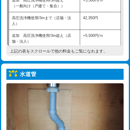
追加 高圧洗浄機使用/3m超え
+3,300円/ｍ
給水管工事※（保温材使用（バンド止
5,500円
（一般向け（戸建て・集合））
め込み）)
高圧洗浄機使用/3mまで（店舗・法
42,350円
給水管工事※（土の掘削・埋め戻し作
11,000円
人）
業)
追加 高圧洗浄機使用/3m超え（店
+5,500円/ｍ
給水管工事※（塩ビ管（VP・HI）使
33,000円
舗・法人）
用/3ｍまで)
上記の表をスクロールで他の料金もご覧になれます。
高度高圧洗浄換
現地調査
給水管工事※（塩ビ管（VP・HI）使
+8,800円
用（追加）/3ｍ超え)
トーラー作業
16,500円
給水管工事※（ライニング鋼管・銅
44,000円
水道管
トーラー機使用/3mまで
33,000円
管・ポリ管・HT管使用/3ｍまで)
追加トーラー機使用/3m超え
+3,300円
給水管工事※（ライニング鋼管・銅
+8,800円
管・ポリ管・HT管使用/3ｍ超え)
カメラ調査
33,000円
排水管工事（土の掘削・埋め戻し作
11,000円~
桝清掃
8,800円
業）
止水・漏水調査・防水処理・清掃・修
11,000円
排水管工事（排水管工事/3ｍまで）
55,000円