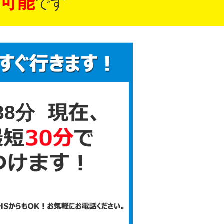
可能
です
38分