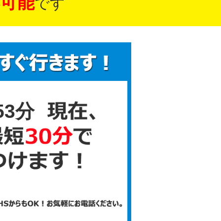
可能
です
53分