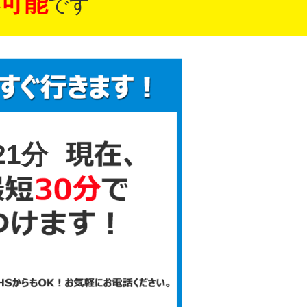
可能
です
21分