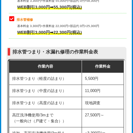
式）)
基本料金 3,300円+作業料金 55,000円+部品代 0円=58,300円
コンクリート斫り（厚さ10㎝超え）
38,500円
WEB割引3,000円➡55,300円(税込)
交換・取付(混合水栓（壁付・デッキ
16,500円+材料費
式・ワンホール）)
モルタル補修（厚さ10㎝まで）
27,500円
排水管補修
基本料金 3,300円+作業料金 22,000円+部品代 0円=25,300円
交換・取付(排水栓・排水トラップ
22,000円+材料費
モルタル補修（厚さ10㎝超え）
38,500円
WEB割引3,000円➡22,300円(税込)
（P/S/ポップアップ））
台所シンク・作業台設置
現場見積
交換・取付（その他部品）
11,000円+材料費
排水管つまり・水漏れ修理の作業料金表
追加人工
16,500円
持込商品取付（単水栓）
13,200円
作業内容
作業料金
廃棄・処分
現場見積
持込商品取付（混合水栓）
16,500円
排水管つまり（軽度の詰まり）
5,500円
※給水管工事は20mmまでの価格です。
持込商品取付（浄水器・分岐水栓）
16,500円
排水管つまり（中度の詰まり）
11,000円
給水管工事※（ホール加工)
16,500円
排水管つまり（高度の詰まり）
現地調査
給水管工事※（バンド止め)
3,300円
高圧洗浄機使用/3mまで
27,500円～
（一般向け（戸建て・集合））
給水管工事※（支持金具設置)
5,500円