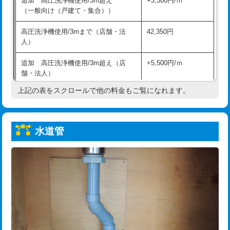
追加 高圧洗浄機使用/3m超え
+3,300円/ｍ
給水管工事※（保温材使用（バンド止
5,500円
（一般向け（戸建て・集合））
め込み）)
高圧洗浄機使用/3mまで（店舗・法
42,350円
給水管工事※（土の掘削・埋め戻し作
11,000円
人）
業)
追加 高圧洗浄機使用/3m超え（店
+5,500円/ｍ
給水管工事※（塩ビ管（VP・HI）使
33,000円
舗・法人）
用/3ｍまで)
上記の表をスクロールで他の料金もご覧になれます。
高度高圧洗浄換
現地調査
給水管工事※（塩ビ管（VP・HI）使
+8,800円
用（追加）/3ｍ超え)
トーラー作業
16,500円
給水管工事※（ライニング鋼管・銅
44,000円
水道管
トーラー機使用/3mまで
33,000円
管・ポリ管・HT管使用/3ｍまで)
追加トーラー機使用/3m超え
+3,300円
給水管工事※（ライニング鋼管・銅
+8,800円
管・ポリ管・HT管使用/3ｍ超え)
カメラ調査
33,000円
排水管工事（土の掘削・埋め戻し作
11,000円~
桝清掃
8,800円
業）
止水・漏水調査・防水処理・清掃・修
11,000円
排水管工事（排水管工事/3ｍまで）
55,000円