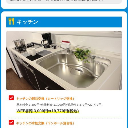
高度高圧洗浄換
現地調査
持込商品取付（普通便座⇔温水洗浄便
22,000円
トーラー作業
16,500円
座）
キッチン
トーラー機使用/3mまで
33,000円
給水管工事※（ホール加工)
16,500円
追加トーラー機使用/3m超え
+3,300円
給水管工事※（バンド止め)
3,300円
カメラ調査
33,000円
給水管工事※（支持金具設置)
5,500円
桝清掃
8,800円
給水管工事※（保温材使用（バンド止
5,500円
め込み）)
止水・漏水調査・防水処理・清掃・修
11,000円
理・調整・分解・加工など（軽作業）
給水管工事※（土の掘削・埋め戻し作
11,000円
業)
止水・漏水調査・防水処理・清掃・修
22,000円
理・調整・分解・加工など（中作業）
給水管工事※（塩ビ管（VP・HI）使
33,000円
キッチンの部品交換（カートリッジ交換）
用/3ｍまで)
基本料金 3,300円+作業料金 11,000円+部品代 8,470円=22,770円
止水・漏水調査・防水処理・清掃・修
33,000円
WEB割引3,000円➡19,770円(税込)
理・調整・分解・加工など（重作業）
給水管工事※（塩ビ管（VP・HI）使
+8,800円
用（追加）/3ｍ超え)
キッチンの水栓交換（ワンホール混合栓）
お風呂タンク脱着
16,500円