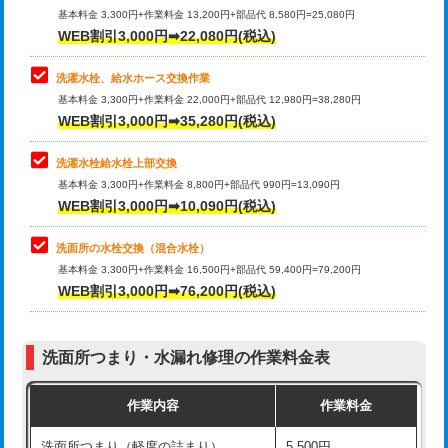
管・ポリ管・HT管使用/3ｍ超え)
基本料金 3,300円+作業料金 13,200円+部品代 8,580円=25,080円
止水・漏水調査・防水処理・清掃・修
33,000円
WEB割引3,000円➡22,080円(税込)
理・調整・分解・加工など（重作業）
排水管工事（土の掘削・埋め戻し作
11,000円~
業）
洗濯水栓、給水ホース交換作業
キッチンタンク脱着
16,500円
基本料金 3,300円+作業料金 22,000円+部品代 12,980円=38,280円
排水管工事（排水管工事/3ｍまで）
55,000円
WEB割引3,000円➡35,280円(税込)
その他部品の脱着
8,800円～
排水管工事（追加 排水管工事/3ｍ超
+11,000円
交換・取付（タンク）
22,000円+材料費
洗濯水栓給水栓上部交換
え）
基本料金 3,300円+作業料金 8,800円+部品代 990円=13,090円
交換・取付(単水栓（壁付・デッキ
13,200円+材料費
WEB割引3,000円➡10,090円(税込)
マス交換（土の掘削・埋め戻し作業）
11,000円~
式）)
洗面所の水栓交換（混合水栓）
マス交換（深さ50㎝未満）
55,000円
交換・取付(混合水栓（壁付・デッキ
16,500円+材料費
基本料金 3,300円+作業料金 16,500円+部品代 59,400円=79,200円
式・ワンホール）)
WEB割引3,000円➡76,200円(税込)
マス交換（深さ50㎝以上）
66,000円
交換・取付(排水栓・排水トラップ
22,000円+材料費
コンクリート斫り（厚さ10㎝まで）
27,500円
（P/S/ポップアップ））
洗面所つまり・水漏れ修理の作業料金表
コンクリート斫り（厚さ10㎝超え）
38,500円
交換・取付（その他部品）
11,000円+材料費
作業内容
作業料金
モルタル補修（厚さ10㎝まで）
27,500円
持込商品取付（単水栓）
13,200円
洗面所つまり（軽度の詰まり）
5,500円