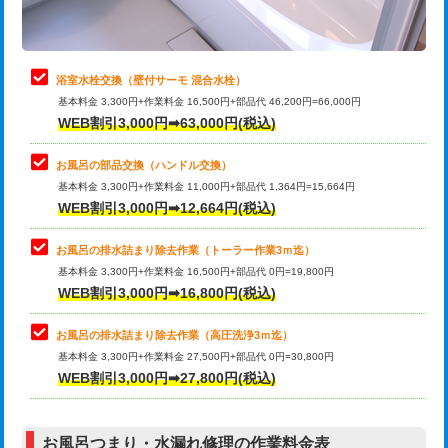
理・調整・分解・加工など（軽作業）
止水・漏水調査・防水処理・清掃・修
22,000円
理・調整・分解・加工など（中作業）
浴室水栓交換（壁付サーモ 混合水栓）
基本料金 3,300円+作業料金 16,500円+部品代 46,200円=66,000円
止水・漏水調査・防水処理・清掃・修
33,000円
WEB割引3,000円➡63,000円(税込)
理・調整・分解・加工など（重作業）
お風呂の部品交換（ハンドル交換）
トイレタンク脱着
16,500円
基本料金 3,300円+作業料金 11,000円+部品代 1,364円=15,664円
WEB割引3,000円➡12,664円(税込)
トイレ便器脱着
16,500円
タンクレストイレ脱着
33,000円
お風呂の排水詰まり除去作業（トーラー作業3ｍ迄）
基本料金 3,300円+作業料金 16,500円+部品代 0円=19,800円
小便器トイレ脱着
現地見積
WEB割引3,000円➡16,800円(税込)
その他部品の脱着
8,800円～
お風呂の排水詰まり除去作業（高圧洗浄3ｍ迄）
基本料金 3,300円+作業料金 27,500円+部品代 0円=30,800円
交換・取付（タンク）
22,000円+材料費
WEB割引3,000円➡27,800円(税込)
交換・取付（便器）
22,000円+材料費
お風呂つまり・水漏れ修理の作業料金表