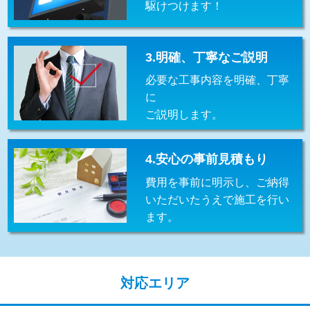
駆けつけます！
交換・取付(排水栓・排水トラップ
22,000円+材料費
（P/S/ポップアップ））
交換・取付（その他部品）
11,000円+材料費
3.明確、丁寧なご説明
必要な工事内容を明確、丁寧
持込商品取付（単水栓）
13,200円
に
持込商品取付（混合水栓）
16,500円
ご説明します。
持込商品取付（浄水器・分岐水栓）
16,500円
4.安心の事前見積もり
給水管工事※（ホール加工)
16,500円
費用を事前に明示し、ご納得
給水管工事※（バンド止め)
3,300円
いただいたうえで施工を行い
ます。
給水管工事※（支持金具設置)
5,500円
給水管工事※（保温材使用（バンド止
5,500円
め込み）)
対応エリア
給水管工事※（土の掘削・埋め戻し作
11,000円
業)