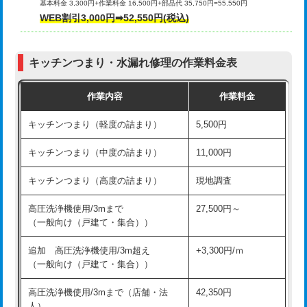
基本料金 3,300円+作業料金 16,500円+部品代 35,750円=55,550円
給水管工事※（ライニング鋼管・銅
44,000円
WEB割引3,000円➡52,550円(税込)
その他部品の脱着
8,800円～
管・ポリ管・HT管使用/3ｍまで)
交換・取付（タンク）
22,000円+材料費
給水管工事※（ライニング鋼管・銅
+8,800円
管・ポリ管・HT管使用/3ｍ超え)
キッチンつまり・水漏れ修理の作業料金表
交換・取付(単水栓（壁付・デッキ
13,200円+材料費
式）)
排水管工事（土の掘削・埋め戻し作
11,000円~
作業内容
作業料金
業）
交換・取付(混合水栓（壁付・デッキ
16,500円+材料費
キッチンつまり（軽度の詰まり）
5,500円
式・ワンホール）)
排水管工事（排水管工事/3ｍまで）
55,000円
キッチンつまり（中度の詰まり）
11,000円
交換・取付(排水栓・排水トラップ
22,000円+材料費
排水管工事（追加 排水管工事/3ｍ超
+11,000円
（P/S/ポップアップ））
え）
キッチンつまり（高度の詰まり）
現地調査
交換・取付（その他部品）
11,000円+材料費
マス交換（土の掘削・埋め戻し作業）
11,000円~
高圧洗浄機使用/3mまで
27,500円～
（一般向け（戸建て・集合））
持込商品取付（単水栓）
13,200円
マス交換（深さ50㎝未満）
55,000円
追加 高圧洗浄機使用/3m超え
+3,300円/ｍ
持込商品取付（混合水栓）
16,500円
マス交換（深さ50㎝以上）
66,000円
（一般向け（戸建て・集合））
持込商品取付（浄水器・分岐水栓）
16,500円
コンクリート斫り（厚さ10㎝まで）
27,500円
高圧洗浄機使用/3mまで（店舗・法
42,350円
人）