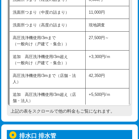
モルタル補修（厚さ10㎝超え）
38,500円
持込商品取付（混合水栓）
16,500円
洗面所つまり（中度の詰まり）
11,000円
洗面台設置
38,500円
持込商品取付（浄水器・分岐水栓）
16,500円
洗面所つまり（高度の詰まり）
現地調査
バスタブ設置
現場見積
給水管工事※（ホール加工)
16,500円
高圧洗浄機使用/3mまで
27,500円～
追加人工
16,500円
（一般向け（戸建て・集合））
給水管工事※（バンド止め)
3,300円
廃棄・処分
現場見積
追加 高圧洗浄機使用/3m超え
+3,300円/ｍ
給水管工事※（支持金具設置)
5,500円
（一般向け（戸建て・集合））
※給水管工事は20mmまでの価格です。
給水管工事※（保温材使用（バンド止
5,500円
高圧洗浄機使用/3mまで（店舗・法
42,350円
め込み）)
人）
給水管工事※（土の掘削・埋め戻し作
11,000円
追加 高圧洗浄機使用/3m超え（店
+5,500円/ｍ
業)
舗・法人）
給水管工事※（塩ビ管（VP・HI）使
33,000円
上記の表をスクロールで他の料金もご覧になれます。
高度高圧洗浄換
現地調査
用/3ｍまで)
トーラー作業
16,500円
給水管工事※（塩ビ管（VP・HI）使
+8,800円
用（追加）/3ｍ超え)
排水口 排水管
トーラー機使用/3mまで
33,000円