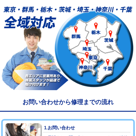
給水管工事※（塩ビ管（VP・HI）使
33,000円
用/3ｍまで)
給水管工事※（塩ビ管（VP・HI）使
+8,800円
用（追加）/3ｍ超え)
給水管工事※（ライニング鋼管・銅
44,000円
管・ポリ管・HT管使用/3ｍまで)
給水管工事※（ライニング鋼管・銅
+8,800円
管・ポリ管・HT管使用/3ｍ超え)
マス交換（土の掘削・埋め戻し作業）
11,000円~
マス交換（深さ50㎝未満）
55,000円
お問い合わせから修理までの流れ
マス交換（深さ50㎝以上）
66,000円
コンクリート斫り（厚さ10㎝まで）
27,500円
1.お問い合わせ
コンクリート斫り（厚さ10㎝超え）
38,500円