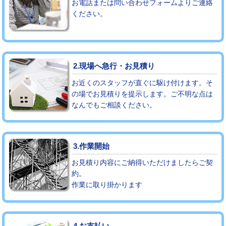
お電話または問い合わせフォームよりご連絡
ください。
モルタル補修（厚さ10㎝まで）
27,500円
モルタル補修（厚さ10㎝超え）
38,500円
追加人工
16,500円
2.現場へ急行・お見積り
廃棄・処分
現場見積
お近くのスタッフが直ぐに駆け付けます。そ
の場でお見積りを提示します。ご不明な点は
なんでもご相談ください。
※給水管工事は20mmまでの価格です。
3.作業開始
お見積り内容にご納得いただけましたらご契
約。
作業に取り掛かります
4.お支払い