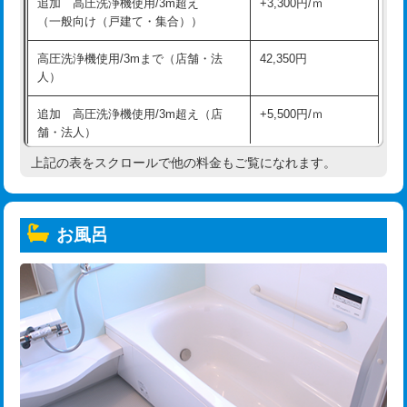
追加 高圧洗浄機使用/3m超え
+3,300円/ｍ
（一般向け（戸建て・集合））
高圧洗浄機使用/3mまで（店舗・法
42,350円
人）
追加 高圧洗浄機使用/3m超え（店
+5,500円/ｍ
舗・法人）
上記の表をスクロールで他の料金もご覧になれます。
高度高圧洗浄換
現地調査
トーラー作業
16,500円
お風呂
トーラー機使用/3mまで
33,000円
追加トーラー機使用/3m超え
+3,300円
カメラ調査
33,000円
桝清掃
8,800円
止水・漏水調査・防水処理・清掃・修
11,000円