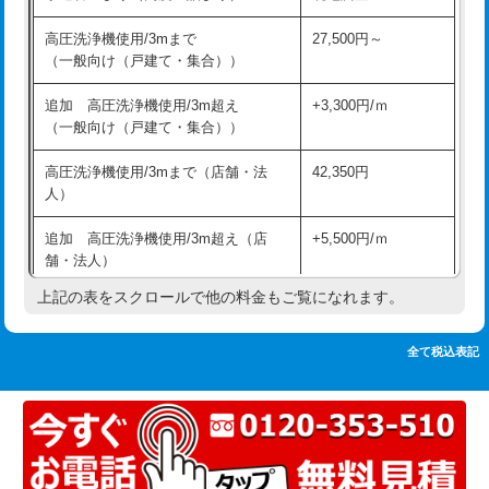
追加人工
16,500円
持込商品取付（単水栓）
13,200円
高圧洗浄機使用/3mまで
27,500円～
廃棄・処分
現場見積
（一般向け（戸建て・集合））
持込商品取付（混合水栓）
16,500円
※給水管工事は20mmまでの価格です。
追加 高圧洗浄機使用/3m超え
+3,300円/ｍ
持込商品取付（浄水器・分岐水栓）
16,500円
（一般向け（戸建て・集合））
排水管工事（土の掘削・埋め戻し作
11,000円~
高圧洗浄機使用/3mまで（店舗・法
42,350円
業）
人）
排水管工事（排水管工事/3ｍまで）
55,000円
追加 高圧洗浄機使用/3m超え（店
+5,500円/ｍ
舗・法人）
排水管工事（追加 排水管工事/3ｍ超
+11,000円
え）
上記の表をスクロールで他の料金もご覧になれます。
高度高圧洗浄換
現地調査
マス交換（土の掘削・埋め戻し作業）
11,000円~
トーラー作業
16,500円
全て税込表記
マス交換（深さ50㎝未満）
55,000円
トーラー機使用/3mまで
33,000円
マス交換（深さ50㎝以上）
66,000円
追加トーラー機使用/3m超え
+3,300円
コンクリート斫り（厚さ10㎝まで）
27,500円
カメラ調査
33,000円