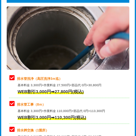
給水管工事※（ライニング鋼管・銅
44,000円
追加トーラー機使用/3m超え
+3,300円
管・ポリ管・HT管使用/3ｍまで)
カメラ調査
33,000円
給水管工事※（ライニング鋼管・銅
+8,800円
管・ポリ管・HT管使用/3ｍ超え)
桝清掃
8,800円
排水管工事（土の掘削・埋め戻し作
11,000円~
止水・漏水調査・防水処理・清掃・修
11,000円
業）
理・調整・分解・加工など（軽作業）
排水管工事（排水管工事/3ｍまで）
55,000円
止水・漏水調査・防水処理・清掃・修
22,000円
理・調整・分解・加工など（中作業）
排水管工事（追加 排水管工事/3ｍ超
+11,000円
排水管洗浄（高圧洗浄3ｍ迄）
え）
基本料金 3,300円+作業料金 27,500円+部品代 0円=30,800円
止水・漏水調査・防水処理・清掃・修
33,000円
WEB割引3,000円➡27,800円(税込)
理・調整・分解・加工など（重作業）
マス交換（土の掘削・埋め戻し作業）
11,000円~
排水管工事（8ｍ）
その他部品の脱着
8,800円～
マス交換（深さ50㎝未満）
55,000円
基本料金 3,300円+作業料金 110,000円+部品代 0円=113,300円
WEB割引3,000円➡110,300円(税込)
交換・取付（タンク）
22,000円+材料費
マス交換（深さ50㎝以上）
66,000円
交換・取付(単水栓（壁付・デッキ
13,200円+材料費
コンクリート斫り（厚さ10㎝まで）
27,500円
排水桝交換（1箇所）