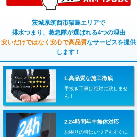
コンクリート斫り（厚さ10㎝超え）
38,500円
桝清掃
8,800円
モルタル補修（厚さ10㎝まで）
27,500円
茨城県筑西市猫島エリアで
止水・漏水調査・防水処理・清掃・修
11,000円
理・調整・分解・加工など（軽作業）
排水つまり、救急隊が選ばれる4つの理由
モルタル補修（厚さ10㎝超え）
38,500円
安いだけではなく安心で高品質
なサービスを提供
止水・漏水調査・防水処理・清掃・修
22,000円
追加人工
16,500円
理・調整・分解・加工など（中作業）
します！
廃棄・処分
現場見積
止水・漏水調査・防水処理・清掃・修
33,000円
理・調整・分解・加工など（重作業）
1.高品質な施工徹底
その他部品の脱着
8,800円～
手抜き工事は絶対に致しませ
交換・取付（タンク）
22,000円+材料費
ん！
交換・取付(単水栓（壁付・デッキ
13,200円+材料費
式）)
2.24時間年中無休対応
交換・取付(混合水栓（壁付・デッキ
16,500円+材料費
式・ワンホール）)
お困りの時はいつでもすぐに