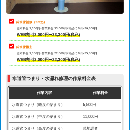
理・調整・分解・加工など（軽作業）
排水管工事（追加 排水管工事/3ｍ超
+11,000円
止水・漏水調査・防水処理・清掃・修
22,000円
え）
理・調整・分解・加工など（中作業）
給水管補修（3ｍ迄）
マス交換（土の掘削・埋め戻し作業）
11,000円~
基本料金 3,300円+作業料金 33,000円+部品代 0円=36,300円
止水・漏水調査・防水処理・清掃・修
33,000円
WEB割引3,000円➡33,300円(税込)
理・調整・分解・加工など（重作業）
マス交換（深さ50㎝未満）
55,000円
給水管撤去
その他部品の脱着
8,800円～
マス交換（深さ50㎝以上）
66,000円
基本料金 3,300円+作業料金 22,000円+部品代 0円=25,300円
WEB割引3,000円➡22,300円(税込)
交換・取付（タンク）
22,000円+材料費
コンクリート斫り（厚さ10㎝まで）
27,500円
交換・取付(単水栓（壁付・デッキ
13,200円+材料費
コンクリート斫り（厚さ10㎝超え）
38,500円
式）)
水道管つまり・水漏れ修理の作業料金表
モルタル補修（厚さ10㎝まで）
27,500円
交換・取付(混合水栓（壁付・デッキ
16,500円+材料費
作業内容
作業料金
式・ワンホール）)
モルタル補修（厚さ10㎝超え）
38,500円
水道管つまり（軽度の詰まり）
5,500円
交換・取付(排水栓・排水トラップ
22,000円+材料費
洗面台設置
38,500円
（P/S/ポップアップ））
水道管つまり（中度の詰まり）
11,000円
化粧台設置
22,000円
交換・取付（その他部品）
11,000円+材料費
水道管つまり（高度の詰まり）
現地調査