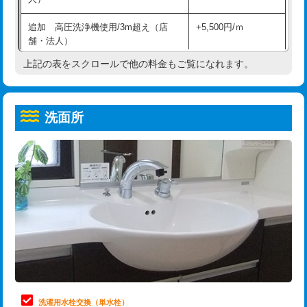
給水管工事※（ホール加工)
16,500円
コンクリート斫り（厚さ10㎝超え）
38,500円
追加 高圧洗浄機使用/3m超え（店
+5,500円/ｍ
給水管工事※（バンド止め)
3,300円
モルタル補修（厚さ10㎝まで）
27,500円
舗・法人）
給水管工事※（支持金具設置)
5,500円
モルタル補修（厚さ10㎝超え）
38,500円
上記の表をスクロールで他の料金もご覧になれます。
高度高圧洗浄換
現地調査
給水管工事※（保温材使用（バンド止
5,500円
洗面台設置
38,500円
トーラー作業
16,500円
め込み）)
洗面所
追加人工
16,500円
トーラー機使用/3mまで
33,000円
給水管工事※（土の掘削・埋め戻し作
11,000円
業)
廃棄・処分
現場見積
追加トーラー機使用/3m超え
+3,300円
給水管工事※（塩ビ管（VP・HI）使
33,000円
※給水管工事は20mmまでの価格です。
カメラ調査
33,000円
用/3ｍまで)
桝清掃
8,800円
給水管工事※（塩ビ管（VP・HI）使
+8,800円
用（追加）/3ｍ超え)
止水・漏水調査・防水処理・清掃・修
11,000円
理・調整・分解・加工など（軽作業）
給水管工事※（ライニング鋼管・銅
44,000円
管・ポリ管・HT管使用/3ｍまで)
止水・漏水調査・防水処理・清掃・修
22,000円
理・調整・分解・加工など（中作業）
給水管工事※（ライニング鋼管・銅
+8,800円
洗濯用水栓交換（単水栓）