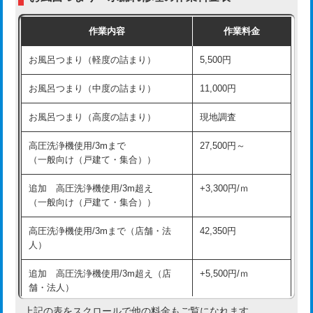
交換・取付（普通便座）
11,000円+材料費
作業内容
作業料金
交換・取付（温水洗浄便座）
16,500円+材料費
お風呂つまり（軽度の詰まり）
5,500円
交換・取付(単水栓（壁付・デッキ
13,200円+材料費
式）)
お風呂つまり（中度の詰まり）
11,000円
交換・取付(混合水栓（壁付・デッキ
16,500円+材料費
お風呂つまり（高度の詰まり）
現地調査
式・ワンホール）)
高圧洗浄機使用/3mまで
27,500円～
交換・取付(排水栓・排水トラップ
22,000円+材料費
（一般向け（戸建て・集合））
（P/S/ポップアップ））
追加 高圧洗浄機使用/3m超え
+3,300円/ｍ
交換・取付（その他部品）
11,000円+材料費
（一般向け（戸建て・集合））
持込商品取付（単水栓）
13,200円
高圧洗浄機使用/3mまで（店舗・法
42,350円
人）
持込商品取付（混合水栓）
16,500円
追加 高圧洗浄機使用/3m超え（店
+5,500円/ｍ
持込商品取付（浄水器・分岐水栓）
16,500円
舗・法人）
持込商品取付（温水洗浄便座）
22,000円
上記の表をスクロールで他の料金もご覧になれます。