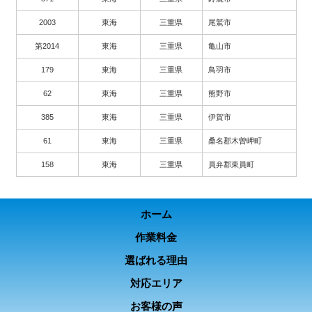
2003
東海
三重県
尾鷲市
第2014
東海
三重県
亀山市
179
東海
三重県
鳥羽市
62
東海
三重県
熊野市
385
東海
三重県
伊賀市
61
東海
三重県
桑名郡木曽岬町
158
東海
三重県
員弁郡東員町
ホーム
作業料金
選ばれる理由
対応エリア
お客様の声