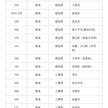
210
東海
愛知県
小牧市
2021-149
東海
愛知県
新城市
130
東海
愛知県
高浜市
326
東海
愛知県
長久手市(愛知中部)
179
東海
愛知県
豊山町（西春日井郡）
141
東海
愛知県
扶桑、大口町（丹羽
郡）
193
東海
愛知県
大府市（知多郡）
142
東海
愛知県
幸田町（額田郡）
753
東海
三重県
津市
543
東海
三重県
四日市市
396
東海
三重県
伊勢市
544
東海
三重県
松阪市
571
東海
三重県
鈴鹿市