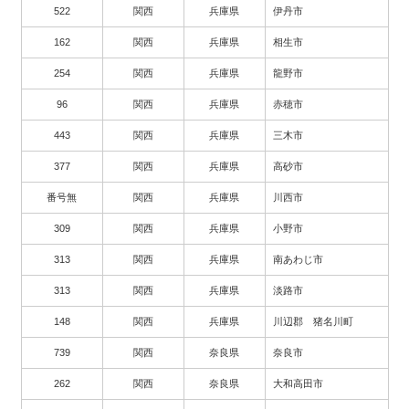
522
関西
兵庫県
伊丹市
162
関西
兵庫県
相生市
254
関西
兵庫県
龍野市
96
関西
兵庫県
赤穂市
443
関西
兵庫県
三木市
377
関西
兵庫県
高砂市
番号無
関西
兵庫県
川西市
309
関西
兵庫県
小野市
313
関西
兵庫県
南あわじ市
313
関西
兵庫県
淡路市
148
関西
兵庫県
川辺郡 猪名川町
739
関西
奈良県
奈良市
262
関西
奈良県
大和高田市