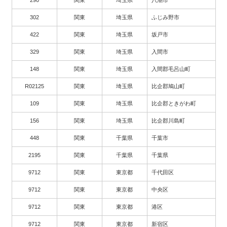
302
関東
埼玉県
ふじみ野市
422
関東
埼玉県
坂戸市
329
関東
埼玉県
入間市
148
関東
埼玉県
入間郡毛呂山町
R02125
関東
埼玉県
比企郡鳩山町
109
関東
埼玉県
比企郡ときがわ町
156
関東
埼玉県
比企郡川島町
448
関東
千葉県
千葉市
2195
関東
千葉県
千葉県
9712
関東
東京都
千代田区
9712
関東
東京都
中央区
9712
関東
東京都
港区
9712
関東
東京都
新宿区