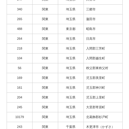
340
関東
埼玉県
三郷市
265
関東
埼玉県
蓮田市
488
関東
東京都
昭島市
264
関東
埼玉県
日高市
218
関東
埼玉県
入間郡三芳町
104
関東
埼玉県
入間郡越生町
56
関東
埼玉県
秩父郡東秩父村
169
関東
埼玉県
児玉郡美里町
161
関東
埼玉県
児玉郡神川町
204
関東
埼玉県
児玉郡上里町
245
関東
埼玉県
大里郡寄居町
10179
関東
埼玉県
北葛飾郡杉戸町
243
関東
千葉県
木更津市（かずさ）