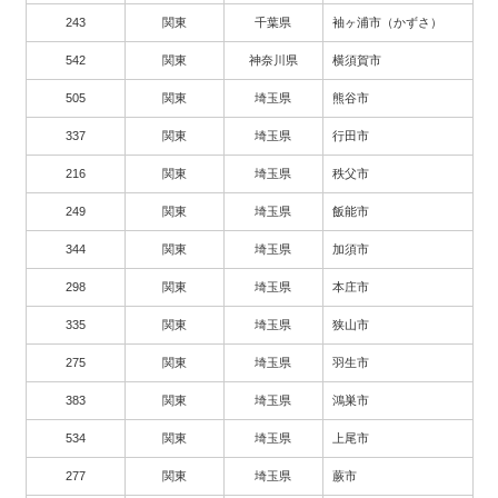
243
関東
千葉県
袖ヶ浦市（かずさ）
542
関東
神奈川県
横須賀市
505
関東
埼玉県
熊谷市
337
関東
埼玉県
行田市
216
関東
埼玉県
秩父市
249
関東
埼玉県
飯能市
344
関東
埼玉県
加須市
298
関東
埼玉県
本庄市
335
関東
埼玉県
狭山市
275
関東
埼玉県
羽生市
383
関東
埼玉県
鴻巣市
534
関東
埼玉県
上尾市
277
関東
埼玉県
蕨市