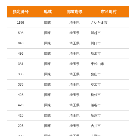
指定番号
地域
都道府県
市区町村
1186
関東
埼玉県
さいたま市
598
関東
埼玉県
川越市
843
関東
埼玉県
川口市
495
関東
埼玉県
所沢市
331
関東
埼玉県
東松山市
335
関東
埼玉県
狭山市
376
関東
埼玉県
草加市
428
関東
埼玉県
松伏市
428
関東
埼玉県
越谷市
415
関東
埼玉県
新座市
226
関東
埼玉県
吉川市
290
関東
埼玉県
八潮市