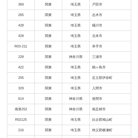
369
関東
埼玉県
戸田市
265
関東
埼玉県
志木市
428
関東
埼玉県
桶川市
428
関東
埼玉県
北本市
R03-211
関東
埼玉県
幸手市
228
関東
神奈川県
三浦市
422
関東
埼玉県
鶴ヶ島市
255
関東
埼玉県
足立郡伊奈町
329
関東
埼玉県
入間市
614
関東
神奈川県
座間市
南第252
関東
神奈川県
南足柄市
R02125
関東
埼玉県
比企郡鳩山町
216
関東
埼玉県
秩父郡横瀬町