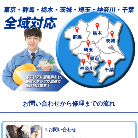
給水管工事※（塩ビ管（VP・HI）使
33,000円
用/3ｍまで)
給水管工事※（塩ビ管（VP・HI）使
+8,800円
用（追加）/3ｍ超え)
給水管工事※（ライニング鋼管・銅
44,000円
管・ポリ管・HT管使用/3ｍまで)
給水管工事※（ライニング鋼管・銅
+8,800円
管・ポリ管・HT管使用/3ｍ超え)
マス交換（土の掘削・埋め戻し作業）
11,000円~
マス交換（深さ50㎝未満）
55,000円
お問い合わせから修理までの流れ
マス交換（深さ50㎝以上）
66,000円
コンクリート斫り（厚さ10㎝まで）
27,500円
1.お問い合わせ
コンクリート斫り（厚さ10㎝超え）
38,500円