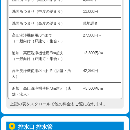
モルタル補修（厚さ10㎝超え）
38,500円
持込商品取付（混合水栓）
16,500円
洗面所つまり（中度の詰まり）
11,000円
洗面台設置
38,500円
持込商品取付（浄水器・分岐水栓）
16,500円
洗面所つまり（高度の詰まり）
現地調査
バスタブ設置
現場見積
給水管工事※（ホール加工)
16,500円
高圧洗浄機使用/3mまで
27,500円～
追加人工
16,500円
（一般向け（戸建て・集合））
給水管工事※（バンド止め)
3,300円
廃棄・処分
現場見積
追加 高圧洗浄機使用/3m超え
+3,300円/ｍ
給水管工事※（支持金具設置)
5,500円
（一般向け（戸建て・集合））
※給水管工事は20mmまでの価格です。
給水管工事※（保温材使用（バンド止
5,500円
高圧洗浄機使用/3mまで（店舗・法
42,350円
め込み）)
人）
給水管工事※（土の掘削・埋め戻し作
11,000円
追加 高圧洗浄機使用/3m超え（店
+5,500円/ｍ
業)
舗・法人）
給水管工事※（塩ビ管（VP・HI）使
33,000円
上記の表をスクロールで他の料金もご覧になれます。
高度高圧洗浄換
現地調査
用/3ｍまで)
トーラー作業
16,500円
給水管工事※（塩ビ管（VP・HI）使
+8,800円
用（追加）/3ｍ超え)
排水口 排水管
トーラー機使用/3mまで
33,000円