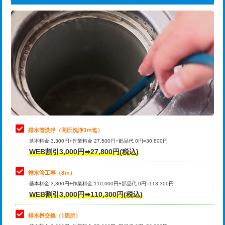
給水管工事※（ライニング鋼管・銅
44,000円
追加トーラー機使用/3m超え
+3,300円
管・ポリ管・HT管使用/3ｍまで)
カメラ調査
33,000円
給水管工事※（ライニング鋼管・銅
+8,800円
管・ポリ管・HT管使用/3ｍ超え)
桝清掃
8,800円
排水管工事（土の掘削・埋め戻し作
11,000円~
止水・漏水調査・防水処理・清掃・修
11,000円
業）
理・調整・分解・加工など（軽作業）
排水管工事（排水管工事/3ｍまで）
55,000円
止水・漏水調査・防水処理・清掃・修
22,000円
理・調整・分解・加工など（中作業）
排水管工事（追加 排水管工事/3ｍ超
+11,000円
排水管洗浄（高圧洗浄3ｍ迄）
え）
基本料金 3,300円+作業料金 27,500円+部品代 0円=30,800円
止水・漏水調査・防水処理・清掃・修
33,000円
WEB割引3,000円➡27,800円(税込)
理・調整・分解・加工など（重作業）
マス交換（土の掘削・埋め戻し作業）
11,000円~
排水管工事（8ｍ）
その他部品の脱着
8,800円～
マス交換（深さ50㎝未満）
55,000円
基本料金 3,300円+作業料金 110,000円+部品代 0円=113,300円
WEB割引3,000円➡110,300円(税込)
交換・取付（タンク）
22,000円+材料費
マス交換（深さ50㎝以上）
66,000円
交換・取付(単水栓（壁付・デッキ
13,200円+材料費
コンクリート斫り（厚さ10㎝まで）
27,500円
排水桝交換（1箇所）