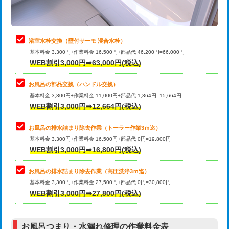
理・調整・分解・加工など（軽作業）
止水・漏水調査・防水処理・清掃・修
22,000円
理・調整・分解・加工など（中作業）
浴室水栓交換（壁付サーモ 混合水栓）
基本料金 3,300円+作業料金 16,500円+部品代 46,200円=66,000円
止水・漏水調査・防水処理・清掃・修
33,000円
WEB割引3,000円➡63,000円(税込)
理・調整・分解・加工など（重作業）
お風呂の部品交換（ハンドル交換）
トイレタンク脱着
16,500円
基本料金 3,300円+作業料金 11,000円+部品代 1,364円=15,664円
WEB割引3,000円➡12,664円(税込)
トイレ便器脱着
16,500円
タンクレストイレ脱着
33,000円
お風呂の排水詰まり除去作業（トーラー作業3ｍ迄）
基本料金 3,300円+作業料金 16,500円+部品代 0円=19,800円
小便器トイレ脱着
現地見積
WEB割引3,000円➡16,800円(税込)
その他部品の脱着
8,800円～
お風呂の排水詰まり除去作業（高圧洗浄3ｍ迄）
基本料金 3,300円+作業料金 27,500円+部品代 0円=30,800円
交換・取付（タンク）
22,000円+材料費
WEB割引3,000円➡27,800円(税込)
交換・取付（便器）
22,000円+材料費
お風呂つまり・水漏れ修理の作業料金表