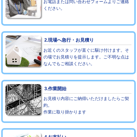
お電話または問い合わせフォームよりご連絡
ください。
モルタル補修（厚さ10㎝まで）
27,500円
モルタル補修（厚さ10㎝超え）
38,500円
追加人工
16,500円
2.現場へ急行・お見積り
廃棄・処分
現場見積
お近くのスタッフが直ぐに駆け付けます。そ
の場でお見積りを提示します。ご不明な点は
なんでもご相談ください。
※給水管工事は20mmまでの価格です。
3.作業開始
お見積り内容にご納得いただけましたらご契
約。
作業に取り掛かります
4.お支払い