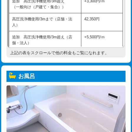
追加 高圧洗浄機使用/3m超え
+3,300円/ｍ
（一般向け（戸建て・集合））
高圧洗浄機使用/3mまで（店舗・法
42,350円
人）
追加 高圧洗浄機使用/3m超え（店
+5,500円/ｍ
舗・法人）
上記の表をスクロールで他の料金もご覧になれます。
高度高圧洗浄換
現地調査
トーラー作業
16,500円
お風呂
トーラー機使用/3mまで
33,000円
追加トーラー機使用/3m超え
+3,300円
カメラ調査
33,000円
桝清掃
8,800円
止水・漏水調査・防水処理・清掃・修
11,000円