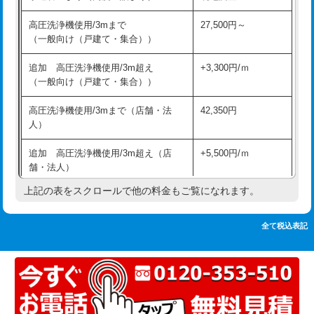
追加人工
16,500円
持込商品取付（単水栓）
13,200円
高圧洗浄機使用/3mまで
27,500円～
廃棄・処分
現場見積
（一般向け（戸建て・集合））
持込商品取付（混合水栓）
16,500円
※給水管工事は20mmまでの価格です。
追加 高圧洗浄機使用/3m超え
+3,300円/ｍ
持込商品取付（浄水器・分岐水栓）
16,500円
（一般向け（戸建て・集合））
排水管工事（土の掘削・埋め戻し作
11,000円~
高圧洗浄機使用/3mまで（店舗・法
42,350円
業）
人）
排水管工事（排水管工事/3ｍまで）
55,000円
追加 高圧洗浄機使用/3m超え（店
+5,500円/ｍ
舗・法人）
排水管工事（追加 排水管工事/3ｍ超
+11,000円
え）
上記の表をスクロールで他の料金もご覧になれます。
高度高圧洗浄換
現地調査
マス交換（土の掘削・埋め戻し作業）
11,000円~
トーラー作業
16,500円
全て税込表記
マス交換（深さ50㎝未満）
55,000円
トーラー機使用/3mまで
33,000円
マス交換（深さ50㎝以上）
66,000円
追加トーラー機使用/3m超え
+3,300円
コンクリート斫り（厚さ10㎝まで）
27,500円
カメラ調査
33,000円