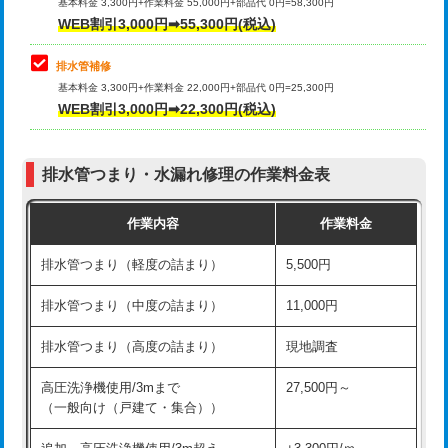
式）)
基本料金 3,300円+作業料金 55,000円+部品代 0円=58,300円
コンクリート斫り（厚さ10㎝超え）
38,500円
WEB割引3,000円➡55,300円(税込)
交換・取付(混合水栓（壁付・デッキ
16,500円+材料費
式・ワンホール）)
モルタル補修（厚さ10㎝まで）
27,500円
排水管補修
基本料金 3,300円+作業料金 22,000円+部品代 0円=25,300円
交換・取付(排水栓・排水トラップ
22,000円+材料費
モルタル補修（厚さ10㎝超え）
38,500円
WEB割引3,000円➡22,300円(税込)
（P/S/ポップアップ））
台所シンク・作業台設置
現場見積
交換・取付（その他部品）
11,000円+材料費
排水管つまり・水漏れ修理の作業料金表
追加人工
16,500円
持込商品取付（単水栓）
13,200円
作業内容
作業料金
廃棄・処分
現場見積
持込商品取付（混合水栓）
16,500円
排水管つまり（軽度の詰まり）
5,500円
※給水管工事は20mmまでの価格です。
持込商品取付（浄水器・分岐水栓）
16,500円
排水管つまり（中度の詰まり）
11,000円
給水管工事※（ホール加工)
16,500円
排水管つまり（高度の詰まり）
現地調査
給水管工事※（バンド止め)
3,300円
高圧洗浄機使用/3mまで
27,500円～
（一般向け（戸建て・集合））
給水管工事※（支持金具設置)
5,500円