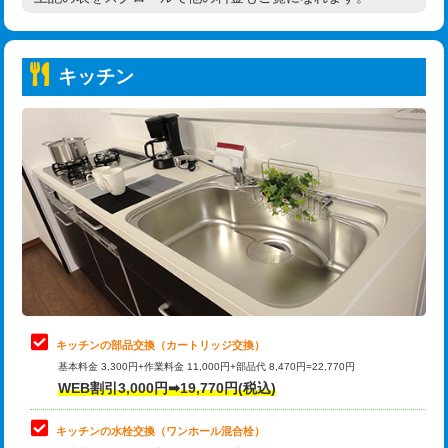
高度高圧洗浄換
現地調査
持込商品取付（普通便座⇔温水洗浄便
22,000円
トーラー作業
16,500円
座）
キッチン
トーラー機使用/3mまで
33,000円
給水管工事※（ホール加工)
16,500円
追加トーラー機使用/3m超え
+3,300円
給水管工事※（バンド止め)
3,300円
カメラ調査
33,000円
給水管工事※（支持金具設置)
5,500円
桝清掃
8,800円
給水管工事※（保温材使用（バンド止
5,500円
め込み）)
止水・漏水調査・防水処理・清掃・修
11,000円
理・調整・分解・加工など（軽作業）
給水管工事※（土の掘削・埋め戻し作
11,000円
業)
止水・漏水調査・防水処理・清掃・修
22,000円
理・調整・分解・加工など（中作業）
給水管工事※（塩ビ管（VP・HI）使
33,000円
キッチンの部品交換（カートリッジ交換）
用/3ｍまで)
基本料金 3,300円+作業料金 11,000円+部品代 8,470円=22,770円
止水・漏水調査・防水処理・清掃・修
33,000円
WEB割引3,000円➡19,770円(税込)
理・調整・分解・加工など（重作業）
給水管工事※（塩ビ管（VP・HI）使
+8,800円
用（追加）/3ｍ超え)
キッチンの水栓交換（ワンホール混合栓）
お風呂タンク脱着
16,500円