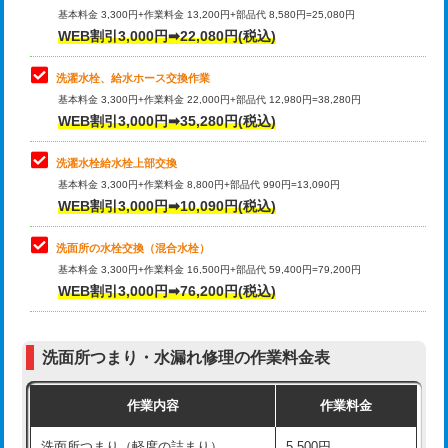
管・ポリ管・HT管使用/3ｍ超え)
基本料金 3,300円+作業料金 13,200円+部品代 8,580円=25,080円
止水・漏水調査・防水処理・清掃・修
33,000円
WEB割引3,000円➡22,080円(税込)
理・調整・分解・加工など（重作業）
排水管工事（土の掘削・埋め戻し作
11,000円~
業）
洗濯水栓、給水ホース交換作業
キッチンタンク脱着
16,500円
基本料金 3,300円+作業料金 22,000円+部品代 12,980円=38,280円
排水管工事（排水管工事/3ｍまで）
55,000円
WEB割引3,000円➡35,280円(税込)
その他部品の脱着
8,800円～
排水管工事（追加 排水管工事/3ｍ超
+11,000円
交換・取付（タンク）
22,000円+材料費
洗濯水栓給水栓上部交換
え）
基本料金 3,300円+作業料金 8,800円+部品代 990円=13,090円
交換・取付(単水栓（壁付・デッキ
13,200円+材料費
WEB割引3,000円➡10,090円(税込)
マス交換（土の掘削・埋め戻し作業）
11,000円~
式）)
洗面所の水栓交換（混合水栓）
マス交換（深さ50㎝未満）
55,000円
交換・取付(混合水栓（壁付・デッキ
16,500円+材料費
基本料金 3,300円+作業料金 16,500円+部品代 59,400円=79,200円
式・ワンホール）)
WEB割引3,000円➡76,200円(税込)
マス交換（深さ50㎝以上）
66,000円
交換・取付(排水栓・排水トラップ
22,000円+材料費
コンクリート斫り（厚さ10㎝まで）
27,500円
（P/S/ポップアップ））
洗面所つまり・水漏れ修理の作業料金表
コンクリート斫り（厚さ10㎝超え）
38,500円
交換・取付（その他部品）
11,000円+材料費
作業内容
作業料金
モルタル補修（厚さ10㎝まで）
27,500円
持込商品取付（単水栓）
13,200円
洗面所つまり（軽度の詰まり）
5,500円