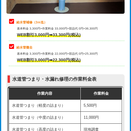
理・調整・分解・加工など（軽作業）
排水管工事（追加 排水管工事/3ｍ超
+11,000円
止水・漏水調査・防水処理・清掃・修
22,000円
え）
理・調整・分解・加工など（中作業）
給水管補修（3ｍ迄）
マス交換（土の掘削・埋め戻し作業）
11,000円~
基本料金 3,300円+作業料金 33,000円+部品代 0円=36,300円
止水・漏水調査・防水処理・清掃・修
33,000円
WEB割引3,000円➡33,300円(税込)
理・調整・分解・加工など（重作業）
マス交換（深さ50㎝未満）
55,000円
給水管撤去
その他部品の脱着
8,800円～
マス交換（深さ50㎝以上）
66,000円
基本料金 3,300円+作業料金 22,000円+部品代 0円=25,300円
WEB割引3,000円➡22,300円(税込)
交換・取付（タンク）
22,000円+材料費
コンクリート斫り（厚さ10㎝まで）
27,500円
交換・取付(単水栓（壁付・デッキ
13,200円+材料費
コンクリート斫り（厚さ10㎝超え）
38,500円
式）)
水道管つまり・水漏れ修理の作業料金表
モルタル補修（厚さ10㎝まで）
27,500円
交換・取付(混合水栓（壁付・デッキ
16,500円+材料費
作業内容
作業料金
式・ワンホール）)
モルタル補修（厚さ10㎝超え）
38,500円
水道管つまり（軽度の詰まり）
5,500円
交換・取付(排水栓・排水トラップ
22,000円+材料費
洗面台設置
38,500円
（P/S/ポップアップ））
水道管つまり（中度の詰まり）
11,000円
化粧台設置
22,000円
交換・取付（その他部品）
11,000円+材料費
水道管つまり（高度の詰まり）
現地調査