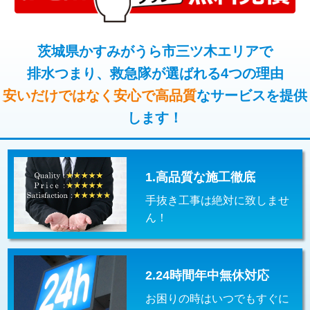
コンクリート斫り（厚さ10㎝超え）
38,500円
桝清掃
8,800円
モルタル補修（厚さ10㎝まで）
27,500円
茨城県かすみがうら市三ツ木エリアで
止水・漏水調査・防水処理・清掃・修
11,000円
理・調整・分解・加工など（軽作業）
排水つまり、救急隊が選ばれる4つの理由
モルタル補修（厚さ10㎝超え）
38,500円
安いだけではなく安心で高品質
なサービスを提供
止水・漏水調査・防水処理・清掃・修
22,000円
追加人工
16,500円
理・調整・分解・加工など（中作業）
します！
廃棄・処分
現場見積
止水・漏水調査・防水処理・清掃・修
33,000円
理・調整・分解・加工など（重作業）
1.高品質な施工徹底
その他部品の脱着
8,800円～
手抜き工事は絶対に致しませ
交換・取付（タンク）
22,000円+材料費
ん！
交換・取付(単水栓（壁付・デッキ
13,200円+材料費
式）)
2.24時間年中無休対応
交換・取付(混合水栓（壁付・デッキ
16,500円+材料費
式・ワンホール）)
お困りの時はいつでもすぐに