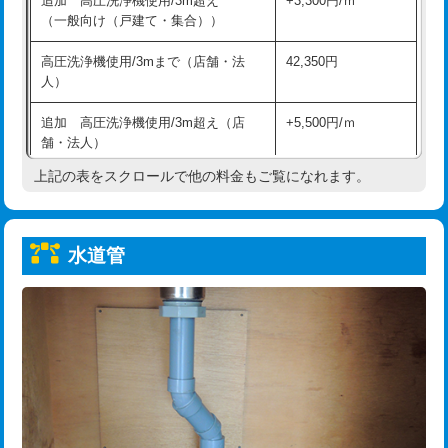
追加 高圧洗浄機使用/3m超え
+3,300円/ｍ
給水管工事※（保温材使用（バンド止
5,500円
（一般向け（戸建て・集合））
め込み）)
高圧洗浄機使用/3mまで（店舗・法
42,350円
給水管工事※（土の掘削・埋め戻し作
11,000円
人）
業)
追加 高圧洗浄機使用/3m超え（店
+5,500円/ｍ
給水管工事※（塩ビ管（VP・HI）使
33,000円
舗・法人）
用/3ｍまで)
上記の表をスクロールで他の料金もご覧になれます。
高度高圧洗浄換
現地調査
給水管工事※（塩ビ管（VP・HI）使
+8,800円
用（追加）/3ｍ超え)
トーラー作業
16,500円
給水管工事※（ライニング鋼管・銅
44,000円
水道管
トーラー機使用/3mまで
33,000円
管・ポリ管・HT管使用/3ｍまで)
追加トーラー機使用/3m超え
+3,300円
給水管工事※（ライニング鋼管・銅
+8,800円
管・ポリ管・HT管使用/3ｍ超え)
カメラ調査
33,000円
排水管工事（土の掘削・埋め戻し作
11,000円~
桝清掃
8,800円
業）
止水・漏水調査・防水処理・清掃・修
11,000円
排水管工事（排水管工事/3ｍまで）
55,000円