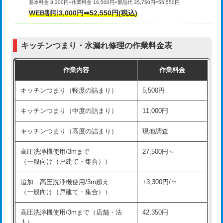
基本料金 3,300円+作業料金 16,500円+部品代 35,750円=55,550円
給水管工事※（ライニング鋼管・銅
44,000円
WEB割引3,000円➡52,550円(税込)
その他部品の脱着
8,800円～
管・ポリ管・HT管使用/3ｍまで)
交換・取付（タンク）
22,000円+材料費
給水管工事※（ライニング鋼管・銅
+8,800円
管・ポリ管・HT管使用/3ｍ超え)
キッチンつまり・水漏れ修理の作業料金表
交換・取付(単水栓（壁付・デッキ
13,200円+材料費
式）)
排水管工事（土の掘削・埋め戻し作
11,000円~
作業内容
作業料金
業）
交換・取付(混合水栓（壁付・デッキ
16,500円+材料費
キッチンつまり（軽度の詰まり）
5,500円
式・ワンホール）)
排水管工事（排水管工事/3ｍまで）
55,000円
キッチンつまり（中度の詰まり）
11,000円
交換・取付(排水栓・排水トラップ
22,000円+材料費
排水管工事（追加 排水管工事/3ｍ超
+11,000円
（P/S/ポップアップ））
え）
キッチンつまり（高度の詰まり）
現地調査
交換・取付（その他部品）
11,000円+材料費
マス交換（土の掘削・埋め戻し作業）
11,000円~
高圧洗浄機使用/3mまで
27,500円～
（一般向け（戸建て・集合））
持込商品取付（単水栓）
13,200円
マス交換（深さ50㎝未満）
55,000円
追加 高圧洗浄機使用/3m超え
+3,300円/ｍ
持込商品取付（混合水栓）
16,500円
マス交換（深さ50㎝以上）
66,000円
（一般向け（戸建て・集合））
持込商品取付（浄水器・分岐水栓）
16,500円
コンクリート斫り（厚さ10㎝まで）
27,500円
高圧洗浄機使用/3mまで（店舗・法
42,350円
人）