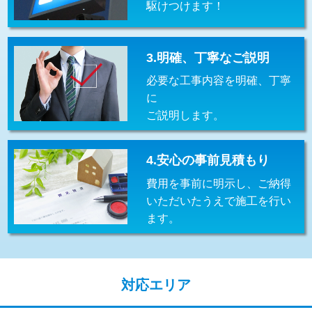
駆けつけます！
交換・取付(排水栓・排水トラップ
22,000円+材料費
（P/S/ポップアップ））
交換・取付（その他部品）
11,000円+材料費
3.明確、丁寧なご説明
必要な工事内容を明確、丁寧
持込商品取付（単水栓）
13,200円
に
持込商品取付（混合水栓）
16,500円
ご説明します。
持込商品取付（浄水器・分岐水栓）
16,500円
4.安心の事前見積もり
給水管工事※（ホール加工)
16,500円
費用を事前に明示し、ご納得
給水管工事※（バンド止め)
3,300円
いただいたうえで施工を行い
ます。
給水管工事※（支持金具設置)
5,500円
給水管工事※（保温材使用（バンド止
5,500円
め込み）)
対応エリア
給水管工事※（土の掘削・埋め戻し作
11,000円
業)