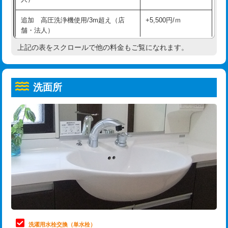
給水管工事※（ホール加工)
16,500円
コンクリート斫り（厚さ10㎝超え）
38,500円
追加 高圧洗浄機使用/3m超え（店
+5,500円/ｍ
給水管工事※（バンド止め)
3,300円
モルタル補修（厚さ10㎝まで）
27,500円
舗・法人）
給水管工事※（支持金具設置)
5,500円
モルタル補修（厚さ10㎝超え）
38,500円
上記の表をスクロールで他の料金もご覧になれます。
高度高圧洗浄換
現地調査
給水管工事※（保温材使用（バンド止
5,500円
洗面台設置
38,500円
トーラー作業
16,500円
め込み）)
洗面所
追加人工
16,500円
トーラー機使用/3mまで
33,000円
給水管工事※（土の掘削・埋め戻し作
11,000円
業)
廃棄・処分
現場見積
追加トーラー機使用/3m超え
+3,300円
給水管工事※（塩ビ管（VP・HI）使
33,000円
※給水管工事は20mmまでの価格です。
カメラ調査
33,000円
用/3ｍまで)
桝清掃
8,800円
給水管工事※（塩ビ管（VP・HI）使
+8,800円
用（追加）/3ｍ超え)
止水・漏水調査・防水処理・清掃・修
11,000円
理・調整・分解・加工など（軽作業）
給水管工事※（ライニング鋼管・銅
44,000円
管・ポリ管・HT管使用/3ｍまで)
止水・漏水調査・防水処理・清掃・修
22,000円
理・調整・分解・加工など（中作業）
給水管工事※（ライニング鋼管・銅
+8,800円
洗濯用水栓交換（単水栓）