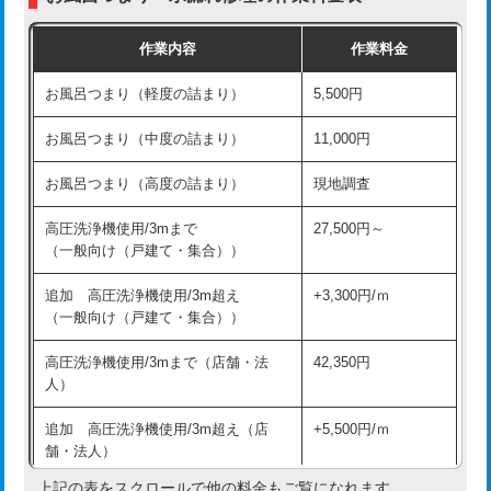
交換・取付（普通便座）
11,000円+材料費
作業内容
作業料金
交換・取付（温水洗浄便座）
16,500円+材料費
お風呂つまり（軽度の詰まり）
5,500円
交換・取付(単水栓（壁付・デッキ
13,200円+材料費
式）)
お風呂つまり（中度の詰まり）
11,000円
交換・取付(混合水栓（壁付・デッキ
16,500円+材料費
お風呂つまり（高度の詰まり）
現地調査
式・ワンホール）)
高圧洗浄機使用/3mまで
27,500円～
交換・取付(排水栓・排水トラップ
22,000円+材料費
（一般向け（戸建て・集合））
（P/S/ポップアップ））
追加 高圧洗浄機使用/3m超え
+3,300円/ｍ
交換・取付（その他部品）
11,000円+材料費
（一般向け（戸建て・集合））
持込商品取付（単水栓）
13,200円
高圧洗浄機使用/3mまで（店舗・法
42,350円
人）
持込商品取付（混合水栓）
16,500円
追加 高圧洗浄機使用/3m超え（店
+5,500円/ｍ
持込商品取付（浄水器・分岐水栓）
16,500円
舗・法人）
持込商品取付（温水洗浄便座）
22,000円
上記の表をスクロールで他の料金もご覧になれます。