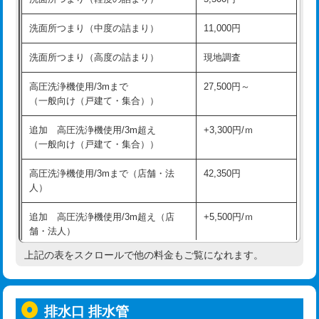
モルタル補修（厚さ10㎝超え）
38,500円
持込商品取付（混合水栓）
16,500円
洗面所つまり（中度の詰まり）
11,000円
洗面台設置
38,500円
持込商品取付（浄水器・分岐水栓）
16,500円
洗面所つまり（高度の詰まり）
現地調査
バスタブ設置
現場見積
給水管工事※（ホール加工)
16,500円
高圧洗浄機使用/3mまで
27,500円～
追加人工
16,500円
（一般向け（戸建て・集合））
給水管工事※（バンド止め)
3,300円
廃棄・処分
現場見積
追加 高圧洗浄機使用/3m超え
+3,300円/ｍ
給水管工事※（支持金具設置)
5,500円
（一般向け（戸建て・集合））
※給水管工事は20mmまでの価格です。
給水管工事※（保温材使用（バンド止
5,500円
高圧洗浄機使用/3mまで（店舗・法
42,350円
め込み）)
人）
給水管工事※（土の掘削・埋め戻し作
11,000円
追加 高圧洗浄機使用/3m超え（店
+5,500円/ｍ
業)
舗・法人）
給水管工事※（塩ビ管（VP・HI）使
33,000円
上記の表をスクロールで他の料金もご覧になれます。
高度高圧洗浄換
現地調査
用/3ｍまで)
トーラー作業
16,500円
給水管工事※（塩ビ管（VP・HI）使
+8,800円
用（追加）/3ｍ超え)
排水口 排水管
トーラー機使用/3mまで
33,000円