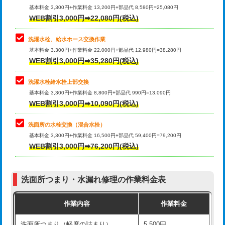
管・ポリ管・HT管使用/3ｍ超え)
基本料金 3,300円+作業料金 13,200円+部品代 8,580円=25,080円
止水・漏水調査・防水処理・清掃・修
33,000円
WEB割引3,000円➡22,080円(税込)
理・調整・分解・加工など（重作業）
排水管工事（土の掘削・埋め戻し作
11,000円~
業）
洗濯水栓、給水ホース交換作業
キッチンタンク脱着
16,500円
基本料金 3,300円+作業料金 22,000円+部品代 12,980円=38,280円
排水管工事（排水管工事/3ｍまで）
55,000円
WEB割引3,000円➡35,280円(税込)
その他部品の脱着
8,800円～
排水管工事（追加 排水管工事/3ｍ超
+11,000円
交換・取付（タンク）
22,000円+材料費
洗濯水栓給水栓上部交換
え）
基本料金 3,300円+作業料金 8,800円+部品代 990円=13,090円
交換・取付(単水栓（壁付・デッキ
13,200円+材料費
WEB割引3,000円➡10,090円(税込)
マス交換（土の掘削・埋め戻し作業）
11,000円~
式）)
洗面所の水栓交換（混合水栓）
マス交換（深さ50㎝未満）
55,000円
交換・取付(混合水栓（壁付・デッキ
16,500円+材料費
基本料金 3,300円+作業料金 16,500円+部品代 59,400円=79,200円
式・ワンホール）)
WEB割引3,000円➡76,200円(税込)
マス交換（深さ50㎝以上）
66,000円
交換・取付(排水栓・排水トラップ
22,000円+材料費
コンクリート斫り（厚さ10㎝まで）
27,500円
（P/S/ポップアップ））
洗面所つまり・水漏れ修理の作業料金表
コンクリート斫り（厚さ10㎝超え）
38,500円
交換・取付（その他部品）
11,000円+材料費
作業内容
作業料金
モルタル補修（厚さ10㎝まで）
27,500円
持込商品取付（単水栓）
13,200円
洗面所つまり（軽度の詰まり）
5,500円