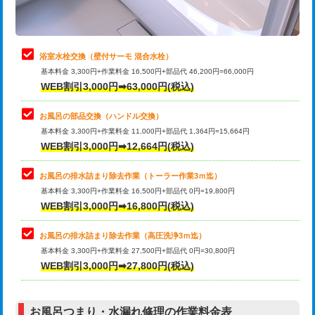
理・調整・分解・加工など（軽作業）
止水・漏水調査・防水処理・清掃・修
22,000円
理・調整・分解・加工など（中作業）
浴室水栓交換（壁付サーモ 混合水栓）
基本料金 3,300円+作業料金 16,500円+部品代 46,200円=66,000円
止水・漏水調査・防水処理・清掃・修
33,000円
WEB割引3,000円➡63,000円(税込)
理・調整・分解・加工など（重作業）
お風呂の部品交換（ハンドル交換）
トイレタンク脱着
16,500円
基本料金 3,300円+作業料金 11,000円+部品代 1,364円=15,664円
WEB割引3,000円➡12,664円(税込)
トイレ便器脱着
16,500円
タンクレストイレ脱着
33,000円
お風呂の排水詰まり除去作業（トーラー作業3ｍ迄）
基本料金 3,300円+作業料金 16,500円+部品代 0円=19,800円
小便器トイレ脱着
現地見積
WEB割引3,000円➡16,800円(税込)
その他部品の脱着
8,800円～
お風呂の排水詰まり除去作業（高圧洗浄3ｍ迄）
基本料金 3,300円+作業料金 27,500円+部品代 0円=30,800円
交換・取付（タンク）
22,000円+材料費
WEB割引3,000円➡27,800円(税込)
交換・取付（便器）
22,000円+材料費
お風呂つまり・水漏れ修理の作業料金表