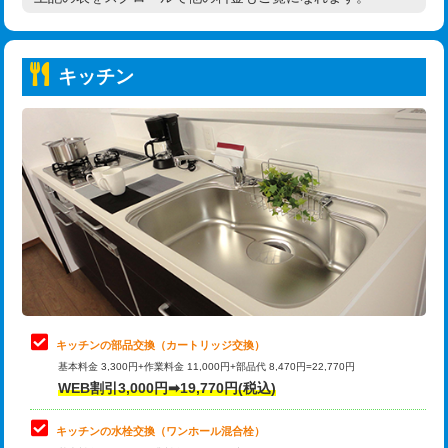
高度高圧洗浄換
現地調査
持込商品取付（普通便座⇔温水洗浄便
22,000円
トーラー作業
16,500円
座）
キッチン
トーラー機使用/3mまで
33,000円
給水管工事※（ホール加工)
16,500円
追加トーラー機使用/3m超え
+3,300円
給水管工事※（バンド止め)
3,300円
カメラ調査
33,000円
給水管工事※（支持金具設置)
5,500円
桝清掃
8,800円
給水管工事※（保温材使用（バンド止
5,500円
め込み）)
止水・漏水調査・防水処理・清掃・修
11,000円
理・調整・分解・加工など（軽作業）
給水管工事※（土の掘削・埋め戻し作
11,000円
業)
止水・漏水調査・防水処理・清掃・修
22,000円
理・調整・分解・加工など（中作業）
給水管工事※（塩ビ管（VP・HI）使
33,000円
キッチンの部品交換（カートリッジ交換）
用/3ｍまで)
基本料金 3,300円+作業料金 11,000円+部品代 8,470円=22,770円
止水・漏水調査・防水処理・清掃・修
33,000円
WEB割引3,000円➡19,770円(税込)
理・調整・分解・加工など（重作業）
給水管工事※（塩ビ管（VP・HI）使
+8,800円
用（追加）/3ｍ超え)
キッチンの水栓交換（ワンホール混合栓）
お風呂タンク脱着
16,500円