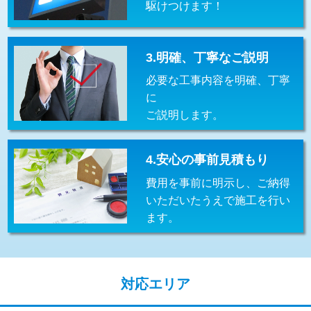
駆けつけます！
交換・取付(排水栓・排水トラップ
22,000円+材料費
（P/S/ポップアップ））
交換・取付（その他部品）
11,000円+材料費
3.明確、丁寧なご説明
必要な工事内容を明確、丁寧
持込商品取付（単水栓）
13,200円
に
持込商品取付（混合水栓）
16,500円
ご説明します。
持込商品取付（浄水器・分岐水栓）
16,500円
4.安心の事前見積もり
給水管工事※（ホール加工)
16,500円
費用を事前に明示し、ご納得
給水管工事※（バンド止め)
3,300円
いただいたうえで施工を行い
ます。
給水管工事※（支持金具設置)
5,500円
給水管工事※（保温材使用（バンド止
5,500円
め込み）)
対応エリア
給水管工事※（土の掘削・埋め戻し作
11,000円
業)