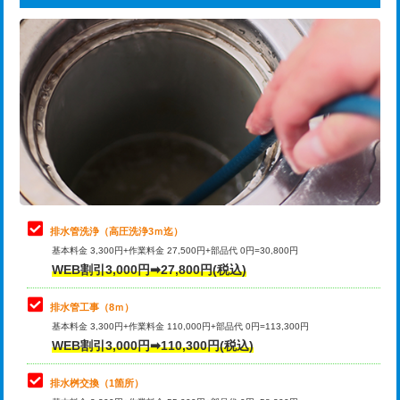
給水管工事※（ライニング鋼管・銅
44,000円
追加トーラー機使用/3m超え
+3,300円
管・ポリ管・HT管使用/3ｍまで)
カメラ調査
33,000円
給水管工事※（ライニング鋼管・銅
+8,800円
管・ポリ管・HT管使用/3ｍ超え)
桝清掃
8,800円
排水管工事（土の掘削・埋め戻し作
11,000円~
止水・漏水調査・防水処理・清掃・修
11,000円
業）
理・調整・分解・加工など（軽作業）
排水管工事（排水管工事/3ｍまで）
55,000円
止水・漏水調査・防水処理・清掃・修
22,000円
理・調整・分解・加工など（中作業）
排水管工事（追加 排水管工事/3ｍ超
+11,000円
排水管洗浄（高圧洗浄3ｍ迄）
え）
基本料金 3,300円+作業料金 27,500円+部品代 0円=30,800円
止水・漏水調査・防水処理・清掃・修
33,000円
WEB割引3,000円➡27,800円(税込)
理・調整・分解・加工など（重作業）
マス交換（土の掘削・埋め戻し作業）
11,000円~
排水管工事（8ｍ）
その他部品の脱着
8,800円～
マス交換（深さ50㎝未満）
55,000円
基本料金 3,300円+作業料金 110,000円+部品代 0円=113,300円
WEB割引3,000円➡110,300円(税込)
交換・取付（タンク）
22,000円+材料費
マス交換（深さ50㎝以上）
66,000円
交換・取付(単水栓（壁付・デッキ
13,200円+材料費
コンクリート斫り（厚さ10㎝まで）
27,500円
排水桝交換（1箇所）