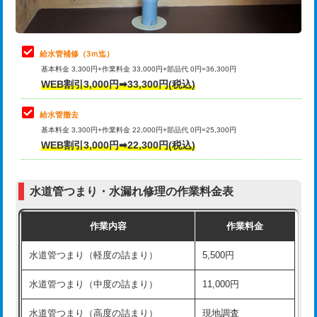
理・調整・分解・加工など（軽作業）
排水管工事（追加 排水管工事/3ｍ超
+11,000円
止水・漏水調査・防水処理・清掃・修
22,000円
え）
理・調整・分解・加工など（中作業）
給水管補修（3ｍ迄）
マス交換（土の掘削・埋め戻し作業）
11,000円~
基本料金 3,300円+作業料金 33,000円+部品代 0円=36,300円
止水・漏水調査・防水処理・清掃・修
33,000円
WEB割引3,000円➡33,300円(税込)
理・調整・分解・加工など（重作業）
マス交換（深さ50㎝未満）
55,000円
給水管撤去
その他部品の脱着
8,800円～
マス交換（深さ50㎝以上）
66,000円
基本料金 3,300円+作業料金 22,000円+部品代 0円=25,300円
WEB割引3,000円➡22,300円(税込)
交換・取付（タンク）
22,000円+材料費
コンクリート斫り（厚さ10㎝まで）
27,500円
交換・取付(単水栓（壁付・デッキ
13,200円+材料費
コンクリート斫り（厚さ10㎝超え）
38,500円
式）)
水道管つまり・水漏れ修理の作業料金表
モルタル補修（厚さ10㎝まで）
27,500円
交換・取付(混合水栓（壁付・デッキ
16,500円+材料費
作業内容
作業料金
式・ワンホール）)
モルタル補修（厚さ10㎝超え）
38,500円
水道管つまり（軽度の詰まり）
5,500円
交換・取付(排水栓・排水トラップ
22,000円+材料費
洗面台設置
38,500円
（P/S/ポップアップ））
水道管つまり（中度の詰まり）
11,000円
化粧台設置
22,000円
交換・取付（その他部品）
11,000円+材料費
水道管つまり（高度の詰まり）
現地調査