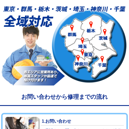
給水管工事※（塩ビ管（VP・HI）使
33,000円
用/3ｍまで)
給水管工事※（塩ビ管（VP・HI）使
+8,800円
用（追加）/3ｍ超え)
給水管工事※（ライニング鋼管・銅
44,000円
管・ポリ管・HT管使用/3ｍまで)
給水管工事※（ライニング鋼管・銅
+8,800円
管・ポリ管・HT管使用/3ｍ超え)
マス交換（土の掘削・埋め戻し作業）
11,000円~
マス交換（深さ50㎝未満）
55,000円
お問い合わせから修理までの流れ
マス交換（深さ50㎝以上）
66,000円
コンクリート斫り（厚さ10㎝まで）
27,500円
1.お問い合わせ
コンクリート斫り（厚さ10㎝超え）
38,500円