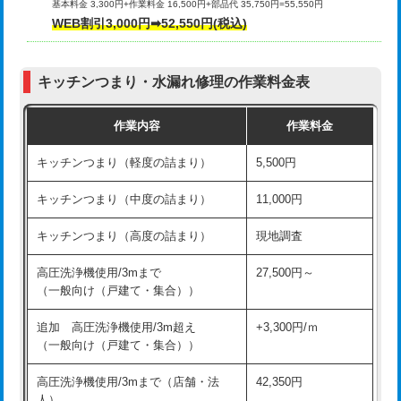
基本料金 3,300円+作業料金 16,500円+部品代 35,750円=55,550円
給水管工事※（ライニング鋼管・銅
44,000円
WEB割引3,000円➡52,550円(税込)
その他部品の脱着
8,800円～
管・ポリ管・HT管使用/3ｍまで)
交換・取付（タンク）
22,000円+材料費
給水管工事※（ライニング鋼管・銅
+8,800円
管・ポリ管・HT管使用/3ｍ超え)
キッチンつまり・水漏れ修理の作業料金表
交換・取付(単水栓（壁付・デッキ
13,200円+材料費
式）)
排水管工事（土の掘削・埋め戻し作
11,000円~
作業内容
作業料金
業）
交換・取付(混合水栓（壁付・デッキ
16,500円+材料費
キッチンつまり（軽度の詰まり）
5,500円
式・ワンホール）)
排水管工事（排水管工事/3ｍまで）
55,000円
キッチンつまり（中度の詰まり）
11,000円
交換・取付(排水栓・排水トラップ
22,000円+材料費
排水管工事（追加 排水管工事/3ｍ超
+11,000円
（P/S/ポップアップ））
え）
キッチンつまり（高度の詰まり）
現地調査
交換・取付（その他部品）
11,000円+材料費
マス交換（土の掘削・埋め戻し作業）
11,000円~
高圧洗浄機使用/3mまで
27,500円～
（一般向け（戸建て・集合））
持込商品取付（単水栓）
13,200円
マス交換（深さ50㎝未満）
55,000円
追加 高圧洗浄機使用/3m超え
+3,300円/ｍ
持込商品取付（混合水栓）
16,500円
マス交換（深さ50㎝以上）
66,000円
（一般向け（戸建て・集合））
持込商品取付（浄水器・分岐水栓）
16,500円
コンクリート斫り（厚さ10㎝まで）
27,500円
高圧洗浄機使用/3mまで（店舗・法
42,350円
人）