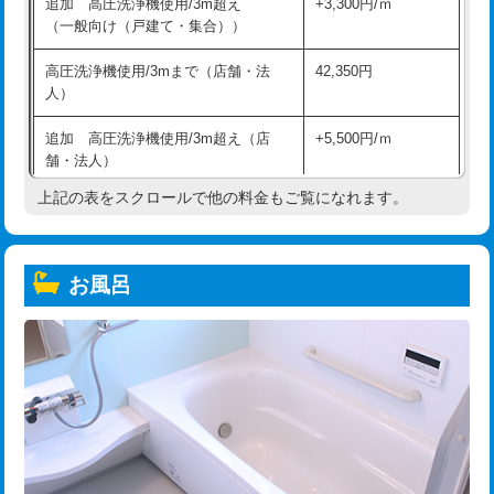
追加 高圧洗浄機使用/3m超え
+3,300円/ｍ
（一般向け（戸建て・集合））
高圧洗浄機使用/3mまで（店舗・法
42,350円
人）
追加 高圧洗浄機使用/3m超え（店
+5,500円/ｍ
舗・法人）
上記の表をスクロールで他の料金もご覧になれます。
高度高圧洗浄換
現地調査
トーラー作業
16,500円
お風呂
トーラー機使用/3mまで
33,000円
追加トーラー機使用/3m超え
+3,300円
カメラ調査
33,000円
桝清掃
8,800円
止水・漏水調査・防水処理・清掃・修
11,000円