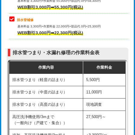
式）)
基本料金 3,300円+作業料金 55,000円+部品代 0円=58,300円
コンクリート斫り（厚さ10㎝超え）
38,500円
WEB割引3,000円➡55,300円(税込)
交換・取付(混合水栓（壁付・デッキ
16,500円+材料費
式・ワンホール）)
モルタル補修（厚さ10㎝まで）
27,500円
排水管補修
基本料金 3,300円+作業料金 22,000円+部品代 0円=25,300円
交換・取付(排水栓・排水トラップ
22,000円+材料費
モルタル補修（厚さ10㎝超え）
38,500円
WEB割引3,000円➡22,300円(税込)
（P/S/ポップアップ））
台所シンク・作業台設置
現場見積
交換・取付（その他部品）
11,000円+材料費
排水管つまり・水漏れ修理の作業料金表
追加人工
16,500円
持込商品取付（単水栓）
13,200円
作業内容
作業料金
廃棄・処分
現場見積
持込商品取付（混合水栓）
16,500円
排水管つまり（軽度の詰まり）
5,500円
※給水管工事は20mmまでの価格です。
持込商品取付（浄水器・分岐水栓）
16,500円
排水管つまり（中度の詰まり）
11,000円
給水管工事※（ホール加工)
16,500円
排水管つまり（高度の詰まり）
現地調査
給水管工事※（バンド止め)
3,300円
高圧洗浄機使用/3mまで
27,500円～
（一般向け（戸建て・集合））
給水管工事※（支持金具設置)
5,500円