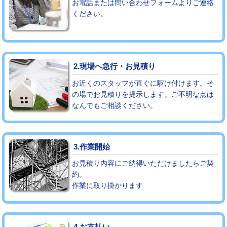
お電話または問い合わせフォームよりご連絡
ください。
モルタル補修（厚さ10㎝まで）
27,500円
モルタル補修（厚さ10㎝超え）
38,500円
追加人工
16,500円
2.現場へ急行・お見積り
廃棄・処分
現場見積
お近くのスタッフが直ぐに駆け付けます。そ
の場でお見積りを提示します。ご不明な点は
なんでもご相談ください。
※給水管工事は20mmまでの価格です。
3.作業開始
お見積り内容にご納得いただけましたらご契
約。
作業に取り掛かります
4.お支払い