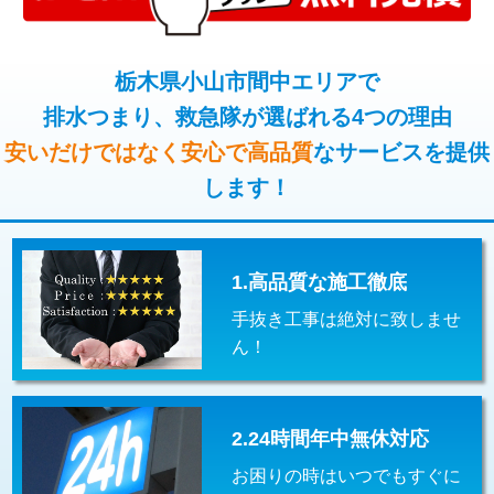
コンクリート斫り（厚さ10㎝超え）
38,500円
桝清掃
8,800円
モルタル補修（厚さ10㎝まで）
27,500円
栃木県小山市間中エリアで
止水・漏水調査・防水処理・清掃・修
11,000円
理・調整・分解・加工など（軽作業）
排水つまり、救急隊が選ばれる4つの理由
モルタル補修（厚さ10㎝超え）
38,500円
安いだけではなく安心で高品質
なサービスを提供
止水・漏水調査・防水処理・清掃・修
22,000円
追加人工
16,500円
理・調整・分解・加工など（中作業）
します！
廃棄・処分
現場見積
止水・漏水調査・防水処理・清掃・修
33,000円
理・調整・分解・加工など（重作業）
1.高品質な施工徹底
その他部品の脱着
8,800円～
手抜き工事は絶対に致しませ
交換・取付（タンク）
22,000円+材料費
ん！
交換・取付(単水栓（壁付・デッキ
13,200円+材料費
式）)
2.24時間年中無休対応
交換・取付(混合水栓（壁付・デッキ
16,500円+材料費
式・ワンホール）)
お困りの時はいつでもすぐに