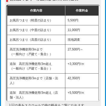
交換・取付（普通便座）
11,000円+材料費
作業内容
作業料金
交換・取付（温水洗浄便座）
16,500円+材料費
お風呂つまり（軽度の詰まり）
5,500円
交換・取付(単水栓（壁付・デッキ
13,200円+材料費
式）)
お風呂つまり（中度の詰まり）
11,000円
交換・取付(混合水栓（壁付・デッキ
16,500円+材料費
お風呂つまり（高度の詰まり）
現地調査
式・ワンホール）)
高圧洗浄機使用/3mまで
27,500円～
交換・取付(排水栓・排水トラップ
22,000円+材料費
（一般向け（戸建て・集合））
（P/S/ポップアップ））
追加 高圧洗浄機使用/3m超え
+3,300円/ｍ
交換・取付（その他部品）
11,000円+材料費
（一般向け（戸建て・集合））
持込商品取付（単水栓）
13,200円
高圧洗浄機使用/3mまで（店舗・法
42,350円
人）
持込商品取付（混合水栓）
16,500円
追加 高圧洗浄機使用/3m超え（店
+5,500円/ｍ
持込商品取付（浄水器・分岐水栓）
16,500円
舗・法人）
持込商品取付（温水洗浄便座）
22,000円
上記の表をスクロールで他の料金もご覧になれます。