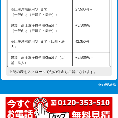
追加人工
16,500円
持込商品取付（単水栓）
13,200円
高圧洗浄機使用/3mまで
27,500円～
廃棄・処分
現場見積
（一般向け（戸建て・集合））
持込商品取付（混合水栓）
16,500円
※給水管工事は20mmまでの価格です。
追加 高圧洗浄機使用/3m超え
+3,300円/ｍ
持込商品取付（浄水器・分岐水栓）
16,500円
（一般向け（戸建て・集合））
排水管工事（土の掘削・埋め戻し作
11,000円~
高圧洗浄機使用/3mまで（店舗・法
42,350円
業）
人）
排水管工事（排水管工事/3ｍまで）
55,000円
追加 高圧洗浄機使用/3m超え（店
+5,500円/ｍ
舗・法人）
排水管工事（追加 排水管工事/3ｍ超
+11,000円
え）
上記の表をスクロールで他の料金もご覧になれます。
高度高圧洗浄換
現地調査
マス交換（土の掘削・埋め戻し作業）
11,000円~
トーラー作業
16,500円
全て税込表記
マス交換（深さ50㎝未満）
55,000円
トーラー機使用/3mまで
33,000円
マス交換（深さ50㎝以上）
66,000円
追加トーラー機使用/3m超え
+3,300円
コンクリート斫り（厚さ10㎝まで）
27,500円
カメラ調査
33,000円