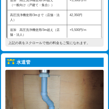
追加 高圧洗浄機使用/3m超え
+3,300円/ｍ
給水管工事※（保温材使用（バンド止
5,500円
（一般向け（戸建て・集合））
め込み）)
高圧洗浄機使用/3mまで（店舗・法
42,350円
給水管工事※（土の掘削・埋め戻し作
11,000円
人）
業)
追加 高圧洗浄機使用/3m超え（店
+5,500円/ｍ
給水管工事※（塩ビ管（VP・HI）使
33,000円
舗・法人）
用/3ｍまで)
上記の表をスクロールで他の料金もご覧になれます。
高度高圧洗浄換
現地調査
給水管工事※（塩ビ管（VP・HI）使
+8,800円
用（追加）/3ｍ超え)
トーラー作業
16,500円
給水管工事※（ライニング鋼管・銅
44,000円
水道管
トーラー機使用/3mまで
33,000円
管・ポリ管・HT管使用/3ｍまで)
追加トーラー機使用/3m超え
+3,300円
給水管工事※（ライニング鋼管・銅
+8,800円
管・ポリ管・HT管使用/3ｍ超え)
カメラ調査
33,000円
排水管工事（土の掘削・埋め戻し作
11,000円~
桝清掃
8,800円
業）
止水・漏水調査・防水処理・清掃・修
11,000円
排水管工事（排水管工事/3ｍまで）
55,000円