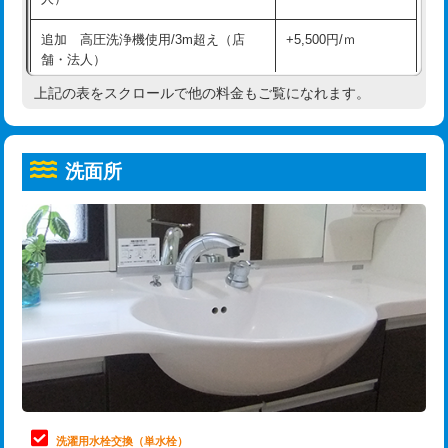
給水管工事※（ホール加工)
16,500円
コンクリート斫り（厚さ10㎝超え）
38,500円
追加 高圧洗浄機使用/3m超え（店
+5,500円/ｍ
給水管工事※（バンド止め)
3,300円
モルタル補修（厚さ10㎝まで）
27,500円
舗・法人）
給水管工事※（支持金具設置)
5,500円
モルタル補修（厚さ10㎝超え）
38,500円
上記の表をスクロールで他の料金もご覧になれます。
高度高圧洗浄換
現地調査
給水管工事※（保温材使用（バンド止
5,500円
洗面台設置
38,500円
トーラー作業
16,500円
め込み）)
洗面所
追加人工
16,500円
トーラー機使用/3mまで
33,000円
給水管工事※（土の掘削・埋め戻し作
11,000円
業)
廃棄・処分
現場見積
追加トーラー機使用/3m超え
+3,300円
給水管工事※（塩ビ管（VP・HI）使
33,000円
※給水管工事は20mmまでの価格です。
カメラ調査
33,000円
用/3ｍまで)
桝清掃
8,800円
給水管工事※（塩ビ管（VP・HI）使
+8,800円
用（追加）/3ｍ超え)
止水・漏水調査・防水処理・清掃・修
11,000円
理・調整・分解・加工など（軽作業）
給水管工事※（ライニング鋼管・銅
44,000円
管・ポリ管・HT管使用/3ｍまで)
止水・漏水調査・防水処理・清掃・修
22,000円
理・調整・分解・加工など（中作業）
給水管工事※（ライニング鋼管・銅
+8,800円
洗濯用水栓交換（単水栓）