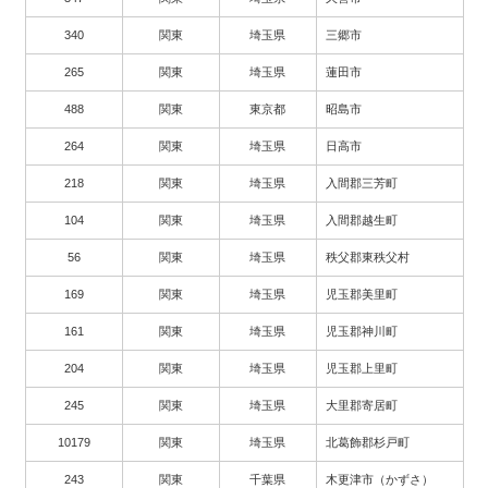
340
関東
埼玉県
三郷市
265
関東
埼玉県
蓮田市
488
関東
東京都
昭島市
264
関東
埼玉県
日高市
218
関東
埼玉県
入間郡三芳町
104
関東
埼玉県
入間郡越生町
56
関東
埼玉県
秩父郡東秩父村
169
関東
埼玉県
児玉郡美里町
161
関東
埼玉県
児玉郡神川町
204
関東
埼玉県
児玉郡上里町
245
関東
埼玉県
大里郡寄居町
10179
関東
埼玉県
北葛飾郡杉戸町
243
関東
千葉県
木更津市（かずさ）