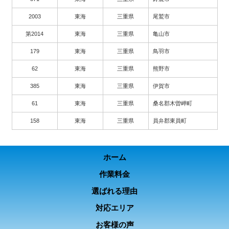
2003
東海
三重県
尾鷲市
第2014
東海
三重県
亀山市
179
東海
三重県
鳥羽市
62
東海
三重県
熊野市
385
東海
三重県
伊賀市
61
東海
三重県
桑名郡木曽岬町
158
東海
三重県
員弁郡東員町
ホーム
作業料金
選ばれる理由
対応エリア
お客様の声