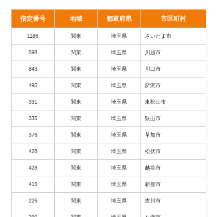
指定番号
地域
都道府県
市区町村
1186
関東
埼玉県
さいたま市
598
関東
埼玉県
川越市
843
関東
埼玉県
川口市
495
関東
埼玉県
所沢市
331
関東
埼玉県
東松山市
335
関東
埼玉県
狭山市
376
関東
埼玉県
草加市
428
関東
埼玉県
松伏市
428
関東
埼玉県
越谷市
415
関東
埼玉県
新座市
226
関東
埼玉県
吉川市
290
関東
埼玉県
八潮市