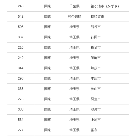
243
関東
千葉県
袖ヶ浦市（かずさ）
542
関東
神奈川県
横須賀市
505
関東
埼玉県
熊谷市
337
関東
埼玉県
行田市
216
関東
埼玉県
秩父市
249
関東
埼玉県
飯能市
344
関東
埼玉県
加須市
298
関東
埼玉県
本庄市
335
関東
埼玉県
狭山市
275
関東
埼玉県
羽生市
383
関東
埼玉県
鴻巣市
534
関東
埼玉県
上尾市
277
関東
埼玉県
蕨市