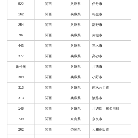
522
関西
兵庫県
伊丹市
162
関西
兵庫県
相生市
254
関西
兵庫県
龍野市
96
関西
兵庫県
赤穂市
443
関西
兵庫県
三木市
377
関西
兵庫県
高砂市
番号無
関西
兵庫県
川西市
309
関西
兵庫県
小野市
313
関西
兵庫県
南あわじ市
313
関西
兵庫県
淡路市
148
関西
兵庫県
川辺郡 猪名川町
739
関西
奈良県
奈良市
262
関西
奈良県
大和高田市