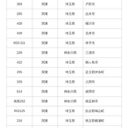
369
関東
埼玉県
戸田市
265
関東
埼玉県
志木市
428
関東
埼玉県
桶川市
428
関東
埼玉県
北本市
R03-211
関東
埼玉県
幸手市
228
関東
神奈川県
三浦市
422
関東
埼玉県
鶴ヶ島市
255
関東
埼玉県
足立郡伊奈町
329
関東
埼玉県
入間市
614
関東
神奈川県
座間市
南第252
関東
神奈川県
南足柄市
R02125
関東
埼玉県
比企郡鳩山町
216
関東
埼玉県
秩父郡横瀬町