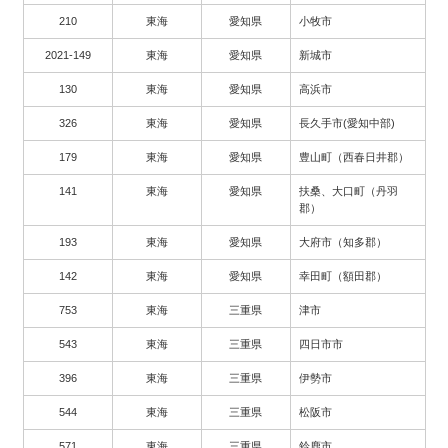
210
東海
愛知県
小牧市
2021-149
東海
愛知県
新城市
130
東海
愛知県
高浜市
326
東海
愛知県
長久手市(愛知中部)
179
東海
愛知県
豊山町（西春日井郡）
141
東海
愛知県
扶桑、大口町（丹羽
郡）
193
東海
愛知県
大府市（知多郡）
142
東海
愛知県
幸田町（額田郡）
753
東海
三重県
津市
543
東海
三重県
四日市市
396
東海
三重県
伊勢市
544
東海
三重県
松阪市
571
東海
三重県
鈴鹿市