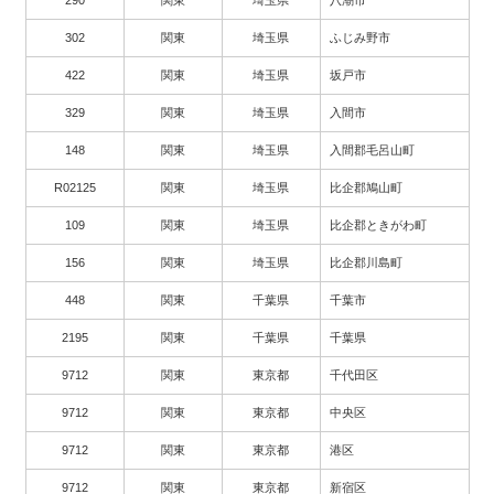
302
関東
埼玉県
ふじみ野市
422
関東
埼玉県
坂戸市
329
関東
埼玉県
入間市
148
関東
埼玉県
入間郡毛呂山町
R02125
関東
埼玉県
比企郡鳩山町
109
関東
埼玉県
比企郡ときがわ町
156
関東
埼玉県
比企郡川島町
448
関東
千葉県
千葉市
2195
関東
千葉県
千葉県
9712
関東
東京都
千代田区
9712
関東
東京都
中央区
9712
関東
東京都
港区
9712
関東
東京都
新宿区