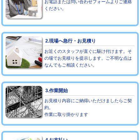
お電話または問い合わせフォームよりご連絡
ください。
モルタル補修（厚さ10㎝まで）
27,500円
モルタル補修（厚さ10㎝超え）
38,500円
追加人工
16,500円
2.現場へ急行・お見積り
廃棄・処分
現場見積
お近くのスタッフが直ぐに駆け付けます。そ
の場でお見積りを提示します。ご不明な点は
なんでもご相談ください。
※給水管工事は20mmまでの価格です。
3.作業開始
お見積り内容にご納得いただけましたらご契
約。
作業に取り掛かります
4.お支払い