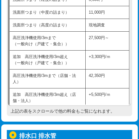
モルタル補修（厚さ10㎝超え）
38,500円
持込商品取付（混合水栓）
16,500円
洗面所つまり（中度の詰まり）
11,000円
洗面台設置
38,500円
持込商品取付（浄水器・分岐水栓）
16,500円
洗面所つまり（高度の詰まり）
現地調査
バスタブ設置
現場見積
給水管工事※（ホール加工)
16,500円
高圧洗浄機使用/3mまで
27,500円～
追加人工
16,500円
（一般向け（戸建て・集合））
給水管工事※（バンド止め)
3,300円
廃棄・処分
現場見積
追加 高圧洗浄機使用/3m超え
+3,300円/ｍ
給水管工事※（支持金具設置)
5,500円
（一般向け（戸建て・集合））
※給水管工事は20mmまでの価格です。
給水管工事※（保温材使用（バンド止
5,500円
高圧洗浄機使用/3mまで（店舗・法
42,350円
め込み）)
人）
給水管工事※（土の掘削・埋め戻し作
11,000円
追加 高圧洗浄機使用/3m超え（店
+5,500円/ｍ
業)
舗・法人）
給水管工事※（塩ビ管（VP・HI）使
33,000円
上記の表をスクロールで他の料金もご覧になれます。
高度高圧洗浄換
現地調査
用/3ｍまで)
トーラー作業
16,500円
給水管工事※（塩ビ管（VP・HI）使
+8,800円
用（追加）/3ｍ超え)
排水口 排水管
トーラー機使用/3mまで
33,000円