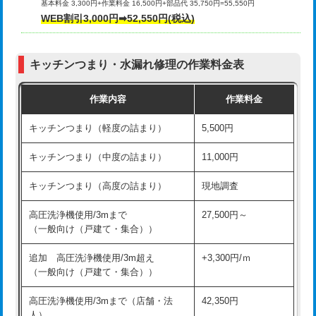
基本料金 3,300円+作業料金 16,500円+部品代 35,750円=55,550円
給水管工事※（ライニング鋼管・銅
44,000円
WEB割引3,000円➡52,550円(税込)
その他部品の脱着
8,800円～
管・ポリ管・HT管使用/3ｍまで)
交換・取付（タンク）
22,000円+材料費
給水管工事※（ライニング鋼管・銅
+8,800円
管・ポリ管・HT管使用/3ｍ超え)
キッチンつまり・水漏れ修理の作業料金表
交換・取付(単水栓（壁付・デッキ
13,200円+材料費
式）)
排水管工事（土の掘削・埋め戻し作
11,000円~
作業内容
作業料金
業）
交換・取付(混合水栓（壁付・デッキ
16,500円+材料費
キッチンつまり（軽度の詰まり）
5,500円
式・ワンホール）)
排水管工事（排水管工事/3ｍまで）
55,000円
キッチンつまり（中度の詰まり）
11,000円
交換・取付(排水栓・排水トラップ
22,000円+材料費
排水管工事（追加 排水管工事/3ｍ超
+11,000円
（P/S/ポップアップ））
え）
キッチンつまり（高度の詰まり）
現地調査
交換・取付（その他部品）
11,000円+材料費
マス交換（土の掘削・埋め戻し作業）
11,000円~
高圧洗浄機使用/3mまで
27,500円～
（一般向け（戸建て・集合））
持込商品取付（単水栓）
13,200円
マス交換（深さ50㎝未満）
55,000円
追加 高圧洗浄機使用/3m超え
+3,300円/ｍ
持込商品取付（混合水栓）
16,500円
マス交換（深さ50㎝以上）
66,000円
（一般向け（戸建て・集合））
持込商品取付（浄水器・分岐水栓）
16,500円
コンクリート斫り（厚さ10㎝まで）
27,500円
高圧洗浄機使用/3mまで（店舗・法
42,350円
人）