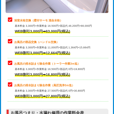
理・調整・分解・加工など（軽作業）
止水・漏水調査・防水処理・清掃・修
22,000円
理・調整・分解・加工など（中作業）
浴室水栓交換（壁付サーモ 混合水栓）
基本料金 3,300円+作業料金 16,500円+部品代 46,200円=66,000円
止水・漏水調査・防水処理・清掃・修
33,000円
WEB割引3,000円➡63,000円(税込)
理・調整・分解・加工など（重作業）
お風呂の部品交換（ハンドル交換）
トイレタンク脱着
16,500円
基本料金 3,300円+作業料金 11,000円+部品代 1,364円=15,664円
WEB割引3,000円➡12,664円(税込)
トイレ便器脱着
16,500円
タンクレストイレ脱着
33,000円
お風呂の排水詰まり除去作業（トーラー作業3ｍ迄）
基本料金 3,300円+作業料金 16,500円+部品代 0円=19,800円
小便器トイレ脱着
現地見積
WEB割引3,000円➡16,800円(税込)
その他部品の脱着
8,800円～
お風呂の排水詰まり除去作業（高圧洗浄3ｍ迄）
基本料金 3,300円+作業料金 27,500円+部品代 0円=30,800円
交換・取付（タンク）
22,000円+材料費
WEB割引3,000円➡27,800円(税込)
交換・取付（便器）
22,000円+材料費
お風呂つまり・水漏れ修理の作業料金表