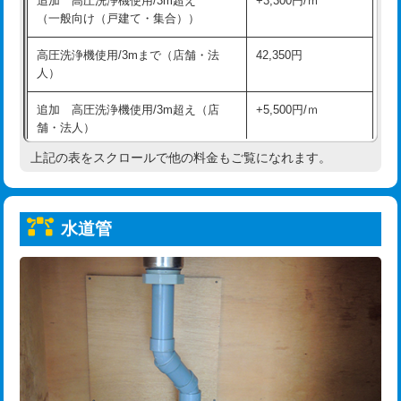
追加 高圧洗浄機使用/3m超え
+3,300円/ｍ
給水管工事※（保温材使用（バンド止
5,500円
（一般向け（戸建て・集合））
め込み）)
高圧洗浄機使用/3mまで（店舗・法
42,350円
給水管工事※（土の掘削・埋め戻し作
11,000円
人）
業)
追加 高圧洗浄機使用/3m超え（店
+5,500円/ｍ
給水管工事※（塩ビ管（VP・HI）使
33,000円
舗・法人）
用/3ｍまで)
上記の表をスクロールで他の料金もご覧になれます。
高度高圧洗浄換
現地調査
給水管工事※（塩ビ管（VP・HI）使
+8,800円
用（追加）/3ｍ超え)
トーラー作業
16,500円
給水管工事※（ライニング鋼管・銅
44,000円
水道管
トーラー機使用/3mまで
33,000円
管・ポリ管・HT管使用/3ｍまで)
追加トーラー機使用/3m超え
+3,300円
給水管工事※（ライニング鋼管・銅
+8,800円
管・ポリ管・HT管使用/3ｍ超え)
カメラ調査
33,000円
排水管工事（土の掘削・埋め戻し作
11,000円~
桝清掃
8,800円
業）
止水・漏水調査・防水処理・清掃・修
11,000円
排水管工事（排水管工事/3ｍまで）
55,000円