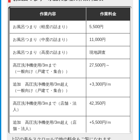
交換・取付（普通便座）
11,000円+材料費
作業内容
作業料金
交換・取付（温水洗浄便座）
16,500円+材料費
お風呂つまり（軽度の詰まり）
5,500円
交換・取付(単水栓（壁付・デッキ
13,200円+材料費
式）)
お風呂つまり（中度の詰まり）
11,000円
交換・取付(混合水栓（壁付・デッキ
16,500円+材料費
お風呂つまり（高度の詰まり）
現地調査
式・ワンホール）)
高圧洗浄機使用/3mまで
27,500円～
交換・取付(排水栓・排水トラップ
22,000円+材料費
（一般向け（戸建て・集合））
（P/S/ポップアップ））
追加 高圧洗浄機使用/3m超え
+3,300円/ｍ
交換・取付（その他部品）
11,000円+材料費
（一般向け（戸建て・集合））
持込商品取付（単水栓）
13,200円
高圧洗浄機使用/3mまで（店舗・法
42,350円
人）
持込商品取付（混合水栓）
16,500円
追加 高圧洗浄機使用/3m超え（店
+5,500円/ｍ
持込商品取付（浄水器・分岐水栓）
16,500円
舗・法人）
持込商品取付（温水洗浄便座）
22,000円
上記の表をスクロールで他の料金もご覧になれます。