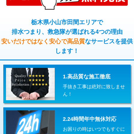
コンクリート斫り（厚さ10㎝超え）
38,500円
桝清掃
8,800円
モルタル補修（厚さ10㎝まで）
27,500円
栃木県小山市田間エリアで
止水・漏水調査・防水処理・清掃・修
11,000円
理・調整・分解・加工など（軽作業）
排水つまり、救急隊が選ばれる4つの理由
モルタル補修（厚さ10㎝超え）
38,500円
安いだけではなく安心で高品質
なサービスを提供
止水・漏水調査・防水処理・清掃・修
22,000円
追加人工
16,500円
理・調整・分解・加工など（中作業）
します！
廃棄・処分
現場見積
止水・漏水調査・防水処理・清掃・修
33,000円
理・調整・分解・加工など（重作業）
1.高品質な施工徹底
その他部品の脱着
8,800円～
手抜き工事は絶対に致しませ
交換・取付（タンク）
22,000円+材料費
ん！
交換・取付(単水栓（壁付・デッキ
13,200円+材料費
式）)
2.24時間年中無休対応
交換・取付(混合水栓（壁付・デッキ
16,500円+材料費
式・ワンホール）)
お困りの時はいつでもすぐに