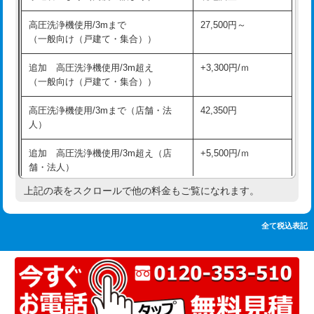
追加人工
16,500円
持込商品取付（単水栓）
13,200円
高圧洗浄機使用/3mまで
27,500円～
廃棄・処分
現場見積
（一般向け（戸建て・集合））
持込商品取付（混合水栓）
16,500円
※給水管工事は20mmまでの価格です。
追加 高圧洗浄機使用/3m超え
+3,300円/ｍ
持込商品取付（浄水器・分岐水栓）
16,500円
（一般向け（戸建て・集合））
排水管工事（土の掘削・埋め戻し作
11,000円~
高圧洗浄機使用/3mまで（店舗・法
42,350円
業）
人）
排水管工事（排水管工事/3ｍまで）
55,000円
追加 高圧洗浄機使用/3m超え（店
+5,500円/ｍ
舗・法人）
排水管工事（追加 排水管工事/3ｍ超
+11,000円
え）
上記の表をスクロールで他の料金もご覧になれます。
高度高圧洗浄換
現地調査
マス交換（土の掘削・埋め戻し作業）
11,000円~
トーラー作業
16,500円
全て税込表記
マス交換（深さ50㎝未満）
55,000円
トーラー機使用/3mまで
33,000円
マス交換（深さ50㎝以上）
66,000円
追加トーラー機使用/3m超え
+3,300円
コンクリート斫り（厚さ10㎝まで）
27,500円
カメラ調査
33,000円