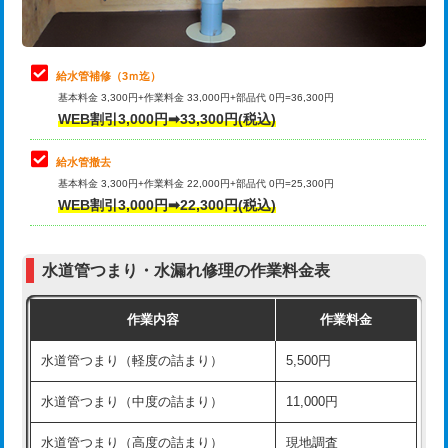
理・調整・分解・加工など（軽作業）
排水管工事（追加 排水管工事/3ｍ超
+11,000円
止水・漏水調査・防水処理・清掃・修
22,000円
え）
理・調整・分解・加工など（中作業）
給水管補修（3ｍ迄）
マス交換（土の掘削・埋め戻し作業）
11,000円~
基本料金 3,300円+作業料金 33,000円+部品代 0円=36,300円
止水・漏水調査・防水処理・清掃・修
33,000円
WEB割引3,000円➡33,300円(税込)
理・調整・分解・加工など（重作業）
マス交換（深さ50㎝未満）
55,000円
給水管撤去
その他部品の脱着
8,800円～
マス交換（深さ50㎝以上）
66,000円
基本料金 3,300円+作業料金 22,000円+部品代 0円=25,300円
WEB割引3,000円➡22,300円(税込)
交換・取付（タンク）
22,000円+材料費
コンクリート斫り（厚さ10㎝まで）
27,500円
交換・取付(単水栓（壁付・デッキ
13,200円+材料費
コンクリート斫り（厚さ10㎝超え）
38,500円
式）)
水道管つまり・水漏れ修理の作業料金表
モルタル補修（厚さ10㎝まで）
27,500円
交換・取付(混合水栓（壁付・デッキ
16,500円+材料費
作業内容
作業料金
式・ワンホール）)
モルタル補修（厚さ10㎝超え）
38,500円
水道管つまり（軽度の詰まり）
5,500円
交換・取付(排水栓・排水トラップ
22,000円+材料費
洗面台設置
38,500円
（P/S/ポップアップ））
水道管つまり（中度の詰まり）
11,000円
化粧台設置
22,000円
交換・取付（その他部品）
11,000円+材料費
水道管つまり（高度の詰まり）
現地調査