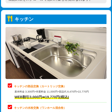
高度高圧洗浄換
現地調査
持込商品取付（普通便座⇔温水洗浄便
22,000円
トーラー作業
16,500円
座）
キッチン
トーラー機使用/3mまで
33,000円
給水管工事※（ホール加工)
16,500円
追加トーラー機使用/3m超え
+3,300円
給水管工事※（バンド止め)
3,300円
カメラ調査
33,000円
給水管工事※（支持金具設置)
5,500円
桝清掃
8,800円
給水管工事※（保温材使用（バンド止
5,500円
め込み）)
止水・漏水調査・防水処理・清掃・修
11,000円
理・調整・分解・加工など（軽作業）
給水管工事※（土の掘削・埋め戻し作
11,000円
業)
止水・漏水調査・防水処理・清掃・修
22,000円
理・調整・分解・加工など（中作業）
給水管工事※（塩ビ管（VP・HI）使
33,000円
キッチンの部品交換（カートリッジ交換）
用/3ｍまで)
基本料金 3,300円+作業料金 11,000円+部品代 8,470円=22,770円
止水・漏水調査・防水処理・清掃・修
33,000円
WEB割引3,000円➡19,770円(税込)
理・調整・分解・加工など（重作業）
給水管工事※（塩ビ管（VP・HI）使
+8,800円
用（追加）/3ｍ超え)
キッチンの水栓交換（ワンホール混合栓）
お風呂タンク脱着
16,500円