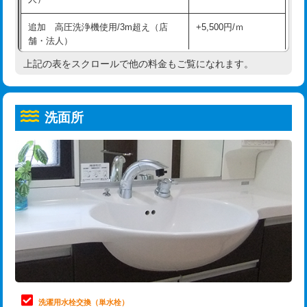
給水管工事※（ホール加工)
16,500円
コンクリート斫り（厚さ10㎝超え）
38,500円
追加 高圧洗浄機使用/3m超え（店
+5,500円/ｍ
給水管工事※（バンド止め)
3,300円
モルタル補修（厚さ10㎝まで）
27,500円
舗・法人）
給水管工事※（支持金具設置)
5,500円
モルタル補修（厚さ10㎝超え）
38,500円
上記の表をスクロールで他の料金もご覧になれます。
高度高圧洗浄換
現地調査
給水管工事※（保温材使用（バンド止
5,500円
洗面台設置
38,500円
トーラー作業
16,500円
め込み）)
洗面所
追加人工
16,500円
トーラー機使用/3mまで
33,000円
給水管工事※（土の掘削・埋め戻し作
11,000円
業)
廃棄・処分
現場見積
追加トーラー機使用/3m超え
+3,300円
給水管工事※（塩ビ管（VP・HI）使
33,000円
※給水管工事は20mmまでの価格です。
カメラ調査
33,000円
用/3ｍまで)
桝清掃
8,800円
給水管工事※（塩ビ管（VP・HI）使
+8,800円
用（追加）/3ｍ超え)
止水・漏水調査・防水処理・清掃・修
11,000円
理・調整・分解・加工など（軽作業）
給水管工事※（ライニング鋼管・銅
44,000円
管・ポリ管・HT管使用/3ｍまで)
止水・漏水調査・防水処理・清掃・修
22,000円
理・調整・分解・加工など（中作業）
給水管工事※（ライニング鋼管・銅
+8,800円
洗濯用水栓交換（単水栓）