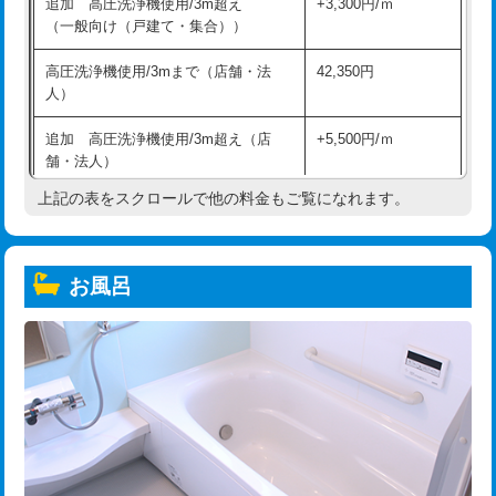
追加 高圧洗浄機使用/3m超え
+3,300円/ｍ
（一般向け（戸建て・集合））
高圧洗浄機使用/3mまで（店舗・法
42,350円
人）
追加 高圧洗浄機使用/3m超え（店
+5,500円/ｍ
舗・法人）
上記の表をスクロールで他の料金もご覧になれます。
高度高圧洗浄換
現地調査
トーラー作業
16,500円
お風呂
トーラー機使用/3mまで
33,000円
追加トーラー機使用/3m超え
+3,300円
カメラ調査
33,000円
桝清掃
8,800円
止水・漏水調査・防水処理・清掃・修
11,000円