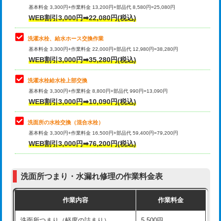
管・ポリ管・HT管使用/3ｍ超え)
基本料金 3,300円+作業料金 13,200円+部品代 8,580円=25,080円
止水・漏水調査・防水処理・清掃・修
33,000円
WEB割引3,000円➡22,080円(税込)
理・調整・分解・加工など（重作業）
排水管工事（土の掘削・埋め戻し作
11,000円~
業）
洗濯水栓、給水ホース交換作業
キッチンタンク脱着
16,500円
基本料金 3,300円+作業料金 22,000円+部品代 12,980円=38,280円
排水管工事（排水管工事/3ｍまで）
55,000円
WEB割引3,000円➡35,280円(税込)
その他部品の脱着
8,800円～
排水管工事（追加 排水管工事/3ｍ超
+11,000円
交換・取付（タンク）
22,000円+材料費
洗濯水栓給水栓上部交換
え）
基本料金 3,300円+作業料金 8,800円+部品代 990円=13,090円
交換・取付(単水栓（壁付・デッキ
13,200円+材料費
WEB割引3,000円➡10,090円(税込)
マス交換（土の掘削・埋め戻し作業）
11,000円~
式）)
洗面所の水栓交換（混合水栓）
マス交換（深さ50㎝未満）
55,000円
交換・取付(混合水栓（壁付・デッキ
16,500円+材料費
基本料金 3,300円+作業料金 16,500円+部品代 59,400円=79,200円
式・ワンホール）)
WEB割引3,000円➡76,200円(税込)
マス交換（深さ50㎝以上）
66,000円
交換・取付(排水栓・排水トラップ
22,000円+材料費
コンクリート斫り（厚さ10㎝まで）
27,500円
（P/S/ポップアップ））
洗面所つまり・水漏れ修理の作業料金表
コンクリート斫り（厚さ10㎝超え）
38,500円
交換・取付（その他部品）
11,000円+材料費
作業内容
作業料金
モルタル補修（厚さ10㎝まで）
27,500円
持込商品取付（単水栓）
13,200円
洗面所つまり（軽度の詰まり）
5,500円