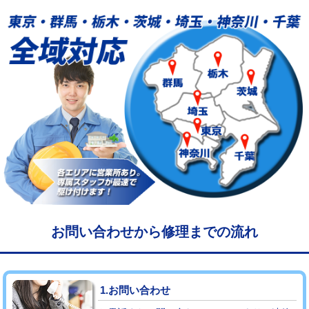
給水管工事※（塩ビ管（VP・HI）使
33,000円
用/3ｍまで)
給水管工事※（塩ビ管（VP・HI）使
+8,800円
用（追加）/3ｍ超え)
給水管工事※（ライニング鋼管・銅
44,000円
管・ポリ管・HT管使用/3ｍまで)
給水管工事※（ライニング鋼管・銅
+8,800円
管・ポリ管・HT管使用/3ｍ超え)
マス交換（土の掘削・埋め戻し作業）
11,000円~
マス交換（深さ50㎝未満）
55,000円
お問い合わせから修理までの流れ
マス交換（深さ50㎝以上）
66,000円
コンクリート斫り（厚さ10㎝まで）
27,500円
1.お問い合わせ
コンクリート斫り（厚さ10㎝超え）
38,500円