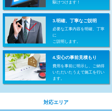
駆けつけます！
交換・取付(排水栓・排水トラップ
22,000円+材料費
（P/S/ポップアップ））
交換・取付（その他部品）
11,000円+材料費
3.明確、丁寧なご説明
必要な工事内容を明確、丁寧
持込商品取付（単水栓）
13,200円
に
持込商品取付（混合水栓）
16,500円
ご説明します。
持込商品取付（浄水器・分岐水栓）
16,500円
4.安心の事前見積もり
給水管工事※（ホール加工)
16,500円
費用を事前に明示し、ご納得
給水管工事※（バンド止め)
3,300円
いただいたうえで施工を行い
ます。
給水管工事※（支持金具設置)
5,500円
給水管工事※（保温材使用（バンド止
5,500円
め込み）)
対応エリア
給水管工事※（土の掘削・埋め戻し作
11,000円
業)