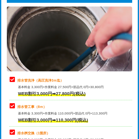
給水管工事※（ライニング鋼管・銅
44,000円
追加トーラー機使用/3m超え
+3,300円
管・ポリ管・HT管使用/3ｍまで)
カメラ調査
33,000円
給水管工事※（ライニング鋼管・銅
+8,800円
管・ポリ管・HT管使用/3ｍ超え)
桝清掃
8,800円
排水管工事（土の掘削・埋め戻し作
11,000円~
止水・漏水調査・防水処理・清掃・修
11,000円
業）
理・調整・分解・加工など（軽作業）
排水管工事（排水管工事/3ｍまで）
55,000円
止水・漏水調査・防水処理・清掃・修
22,000円
理・調整・分解・加工など（中作業）
排水管工事（追加 排水管工事/3ｍ超
+11,000円
排水管洗浄（高圧洗浄3ｍ迄）
え）
基本料金 3,300円+作業料金 27,500円+部品代 0円=30,800円
止水・漏水調査・防水処理・清掃・修
33,000円
WEB割引3,000円➡27,800円(税込)
理・調整・分解・加工など（重作業）
マス交換（土の掘削・埋め戻し作業）
11,000円~
排水管工事（8ｍ）
その他部品の脱着
8,800円～
マス交換（深さ50㎝未満）
55,000円
基本料金 3,300円+作業料金 110,000円+部品代 0円=113,300円
WEB割引3,000円➡110,300円(税込)
交換・取付（タンク）
22,000円+材料費
マス交換（深さ50㎝以上）
66,000円
交換・取付(単水栓（壁付・デッキ
13,200円+材料費
コンクリート斫り（厚さ10㎝まで）
27,500円
排水桝交換（1箇所）