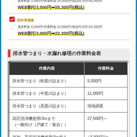
式）)
基本料金 3,300円+作業料金 55,000円+部品代 0円=58,300円
コンクリート斫り（厚さ10㎝超え）
38,500円
WEB割引3,000円➡55,300円(税込)
交換・取付(混合水栓（壁付・デッキ
16,500円+材料費
式・ワンホール）)
モルタル補修（厚さ10㎝まで）
27,500円
排水管補修
基本料金 3,300円+作業料金 22,000円+部品代 0円=25,300円
交換・取付(排水栓・排水トラップ
22,000円+材料費
モルタル補修（厚さ10㎝超え）
38,500円
WEB割引3,000円➡22,300円(税込)
（P/S/ポップアップ））
台所シンク・作業台設置
現場見積
交換・取付（その他部品）
11,000円+材料費
排水管つまり・水漏れ修理の作業料金表
追加人工
16,500円
持込商品取付（単水栓）
13,200円
作業内容
作業料金
廃棄・処分
現場見積
持込商品取付（混合水栓）
16,500円
排水管つまり（軽度の詰まり）
5,500円
※給水管工事は20mmまでの価格です。
持込商品取付（浄水器・分岐水栓）
16,500円
排水管つまり（中度の詰まり）
11,000円
給水管工事※（ホール加工)
16,500円
排水管つまり（高度の詰まり）
現地調査
給水管工事※（バンド止め)
3,300円
高圧洗浄機使用/3mまで
27,500円～
（一般向け（戸建て・集合））
給水管工事※（支持金具設置)
5,500円