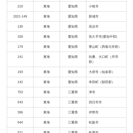
210
東海
愛知県
小牧市
2021-149
東海
愛知県
新城市
130
東海
愛知県
高浜市
326
東海
愛知県
長久手市(愛知中部)
179
東海
愛知県
豊山町（西春日井郡）
141
東海
愛知県
扶桑、大口町（丹羽
郡）
193
東海
愛知県
大府市（知多郡）
142
東海
愛知県
幸田町（額田郡）
753
東海
三重県
津市
543
東海
三重県
四日市市
396
東海
三重県
伊勢市
544
東海
三重県
松阪市
571
東海
三重県
鈴鹿市