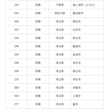
243
関東
千葉県
袖ヶ浦市（かずさ）
542
関東
神奈川県
横須賀市
505
関東
埼玉県
熊谷市
337
関東
埼玉県
行田市
216
関東
埼玉県
秩父市
249
関東
埼玉県
飯能市
344
関東
埼玉県
加須市
298
関東
埼玉県
本庄市
335
関東
埼玉県
狭山市
275
関東
埼玉県
羽生市
383
関東
埼玉県
鴻巣市
534
関東
埼玉県
上尾市
277
関東
埼玉県
蕨市