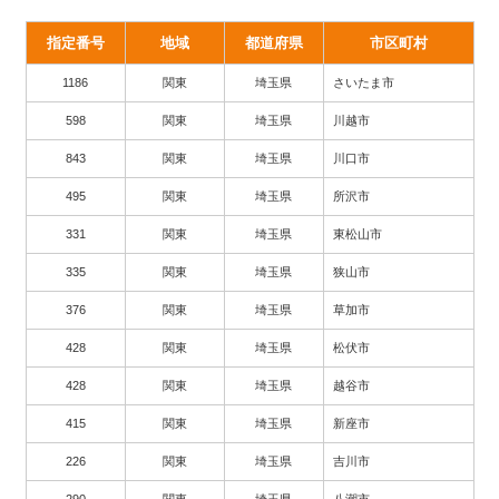
指定番号
地域
都道府県
市区町村
1186
関東
埼玉県
さいたま市
598
関東
埼玉県
川越市
843
関東
埼玉県
川口市
495
関東
埼玉県
所沢市
331
関東
埼玉県
東松山市
335
関東
埼玉県
狭山市
376
関東
埼玉県
草加市
428
関東
埼玉県
松伏市
428
関東
埼玉県
越谷市
415
関東
埼玉県
新座市
226
関東
埼玉県
吉川市
290
関東
埼玉県
八潮市