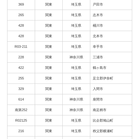
369
関東
埼玉県
戸田市
265
関東
埼玉県
志木市
428
関東
埼玉県
桶川市
428
関東
埼玉県
北本市
R03-211
関東
埼玉県
幸手市
228
関東
神奈川県
三浦市
422
関東
埼玉県
鶴ヶ島市
255
関東
埼玉県
足立郡伊奈町
329
関東
埼玉県
入間市
614
関東
神奈川県
座間市
南第252
関東
神奈川県
南足柄市
R02125
関東
埼玉県
比企郡鳩山町
216
関東
埼玉県
秩父郡横瀬町