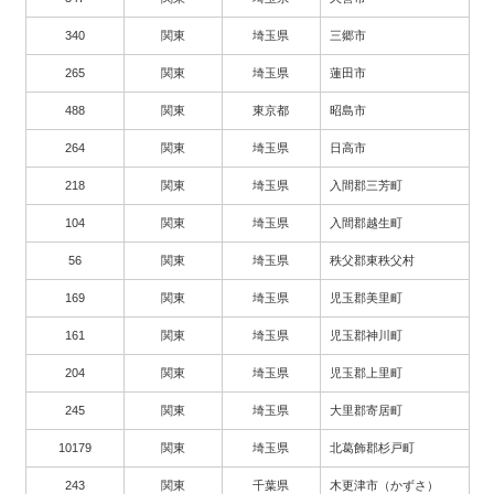
340
関東
埼玉県
三郷市
265
関東
埼玉県
蓮田市
488
関東
東京都
昭島市
264
関東
埼玉県
日高市
218
関東
埼玉県
入間郡三芳町
104
関東
埼玉県
入間郡越生町
56
関東
埼玉県
秩父郡東秩父村
169
関東
埼玉県
児玉郡美里町
161
関東
埼玉県
児玉郡神川町
204
関東
埼玉県
児玉郡上里町
245
関東
埼玉県
大里郡寄居町
10179
関東
埼玉県
北葛飾郡杉戸町
243
関東
千葉県
木更津市（かずさ）