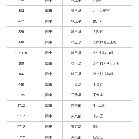
302
関東
埼玉県
ふじみ野市
422
関東
埼玉県
坂戸市
329
関東
埼玉県
入間市
148
関東
埼玉県
入間郡毛呂山町
R02125
関東
埼玉県
比企郡鳩山町
109
関東
埼玉県
比企郡ときがわ町
156
関東
埼玉県
比企郡川島町
448
関東
千葉県
千葉市
2195
関東
千葉県
千葉県
9712
関東
東京都
千代田区
9712
関東
東京都
中央区
9712
関東
東京都
港区
9712
関東
東京都
新宿区