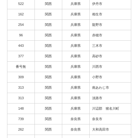
522
関西
兵庫県
伊丹市
162
関西
兵庫県
相生市
254
関西
兵庫県
龍野市
96
関西
兵庫県
赤穂市
443
関西
兵庫県
三木市
377
関西
兵庫県
高砂市
番号無
関西
兵庫県
川西市
309
関西
兵庫県
小野市
313
関西
兵庫県
南あわじ市
313
関西
兵庫県
淡路市
148
関西
兵庫県
川辺郡 猪名川町
739
関西
奈良県
奈良市
262
関西
奈良県
大和高田市