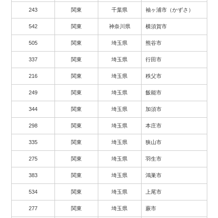
243
関東
千葉県
袖ヶ浦市（かずさ）
542
関東
神奈川県
横須賀市
505
関東
埼玉県
熊谷市
337
関東
埼玉県
行田市
216
関東
埼玉県
秩父市
249
関東
埼玉県
飯能市
344
関東
埼玉県
加須市
298
関東
埼玉県
本庄市
335
関東
埼玉県
狭山市
275
関東
埼玉県
羽生市
383
関東
埼玉県
鴻巣市
534
関東
埼玉県
上尾市
277
関東
埼玉県
蕨市