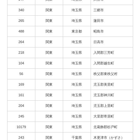
340
関東
埼玉県
三郷市
265
関東
埼玉県
蓮田市
488
関東
東京都
昭島市
264
関東
埼玉県
日高市
218
関東
埼玉県
入間郡三芳町
104
関東
埼玉県
入間郡越生町
56
関東
埼玉県
秩父郡東秩父村
169
関東
埼玉県
児玉郡美里町
161
関東
埼玉県
児玉郡神川町
204
関東
埼玉県
児玉郡上里町
245
関東
埼玉県
大里郡寄居町
10179
関東
埼玉県
北葛飾郡杉戸町
243
関東
千葉県
木更津市（かずさ）