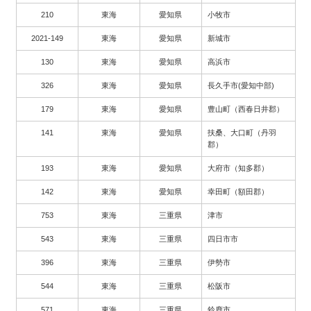
210
東海
愛知県
小牧市
2021-149
東海
愛知県
新城市
130
東海
愛知県
高浜市
326
東海
愛知県
長久手市(愛知中部)
179
東海
愛知県
豊山町（西春日井郡）
141
東海
愛知県
扶桑、大口町（丹羽
郡）
193
東海
愛知県
大府市（知多郡）
142
東海
愛知県
幸田町（額田郡）
753
東海
三重県
津市
543
東海
三重県
四日市市
396
東海
三重県
伊勢市
544
東海
三重県
松阪市
571
東海
三重県
鈴鹿市