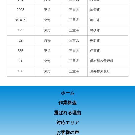
2003
東海
三重県
尾鷲市
第2014
東海
三重県
亀山市
179
東海
三重県
鳥羽市
62
東海
三重県
熊野市
385
東海
三重県
伊賀市
61
東海
三重県
桑名郡木曽岬町
158
東海
三重県
員弁郡東員町
ホーム
作業料金
選ばれる理由
対応エリア
お客様の声