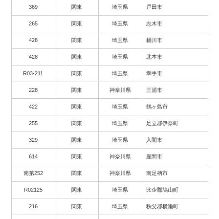
369
関東
埼玉県
戸田市
265
関東
埼玉県
志木市
428
関東
埼玉県
桶川市
428
関東
埼玉県
北本市
R03-211
関東
埼玉県
幸手市
228
関東
神奈川県
三浦市
422
関東
埼玉県
鶴ヶ島市
255
関東
埼玉県
足立郡伊奈町
329
関東
埼玉県
入間市
614
関東
神奈川県
座間市
南第252
関東
神奈川県
南足柄市
R02125
関東
埼玉県
比企郡鳩山町
216
関東
埼玉県
秩父郡横瀬町