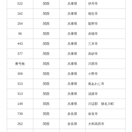
522
関西
兵庫県
伊丹市
162
関西
兵庫県
相生市
254
関西
兵庫県
龍野市
96
関西
兵庫県
赤穂市
443
関西
兵庫県
三木市
377
関西
兵庫県
高砂市
番号無
関西
兵庫県
川西市
309
関西
兵庫県
小野市
313
関西
兵庫県
南あわじ市
313
関西
兵庫県
淡路市
148
関西
兵庫県
川辺郡 猪名川町
739
関西
奈良県
奈良市
262
関西
奈良県
大和高田市