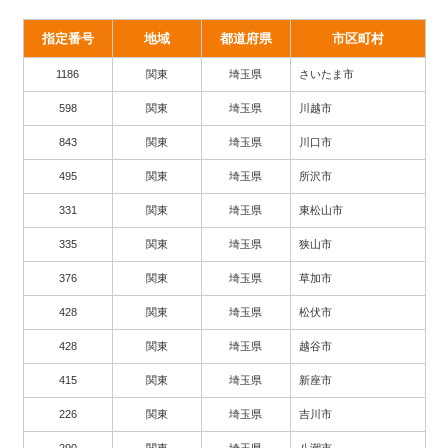
指定番号
地域
都道府県
市区町村
1186
関東
埼玉県
さいたま市
598
関東
埼玉県
川越市
843
関東
埼玉県
川口市
495
関東
埼玉県
所沢市
331
関東
埼玉県
東松山市
335
関東
埼玉県
狭山市
376
関東
埼玉県
草加市
428
関東
埼玉県
松伏市
428
関東
埼玉県
越谷市
415
関東
埼玉県
新座市
226
関東
埼玉県
吉川市
290
関東
埼玉県
八潮市