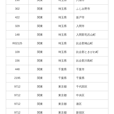
302
関東
埼玉県
ふじみ野市
422
関東
埼玉県
坂戸市
329
関東
埼玉県
入間市
148
関東
埼玉県
入間郡毛呂山町
R02125
関東
埼玉県
比企郡鳩山町
109
関東
埼玉県
比企郡ときがわ町
156
関東
埼玉県
比企郡川島町
448
関東
千葉県
千葉市
2195
関東
千葉県
千葉県
9712
関東
東京都
千代田区
9712
関東
東京都
中央区
9712
関東
東京都
港区
9712
関東
東京都
新宿区