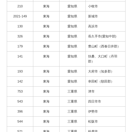
210
東海
愛知県
小牧市
2021-149
東海
愛知県
新城市
130
東海
愛知県
高浜市
326
東海
愛知県
長久手市(愛知中部)
179
東海
愛知県
豊山町（西春日井郡）
141
東海
愛知県
扶桑、大口町（丹羽
郡）
193
東海
愛知県
大府市（知多郡）
142
東海
愛知県
幸田町（額田郡）
753
東海
三重県
津市
543
東海
三重県
四日市市
396
東海
三重県
伊勢市
544
東海
三重県
松阪市
571
東海
三重県
鈴鹿市