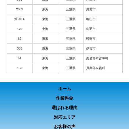
2003
東海
三重県
尾鷲市
第2014
東海
三重県
亀山市
179
東海
三重県
鳥羽市
62
東海
三重県
熊野市
385
東海
三重県
伊賀市
61
東海
三重県
桑名郡木曽岬町
158
東海
三重県
員弁郡東員町
ホーム
作業料金
選ばれる理由
対応エリア
お客様の声