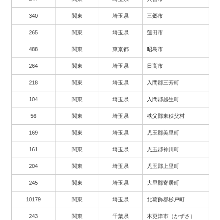
340
関東
埼玉県
三郷市
265
関東
埼玉県
蓮田市
488
関東
東京都
昭島市
264
関東
埼玉県
日高市
218
関東
埼玉県
入間郡三芳町
104
関東
埼玉県
入間郡越生町
56
関東
埼玉県
秩父郡東秩父村
169
関東
埼玉県
児玉郡美里町
161
関東
埼玉県
児玉郡神川町
204
関東
埼玉県
児玉郡上里町
245
関東
埼玉県
大里郡寄居町
10179
関東
埼玉県
北葛飾郡杉戸町
243
関東
千葉県
木更津市（かずさ）