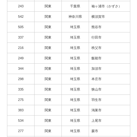
243
関東
千葉県
袖ヶ浦市（かずさ）
542
関東
神奈川県
横須賀市
505
関東
埼玉県
熊谷市
337
関東
埼玉県
行田市
216
関東
埼玉県
秩父市
249
関東
埼玉県
飯能市
344
関東
埼玉県
加須市
298
関東
埼玉県
本庄市
335
関東
埼玉県
狭山市
275
関東
埼玉県
羽生市
383
関東
埼玉県
鴻巣市
534
関東
埼玉県
上尾市
277
関東
埼玉県
蕨市