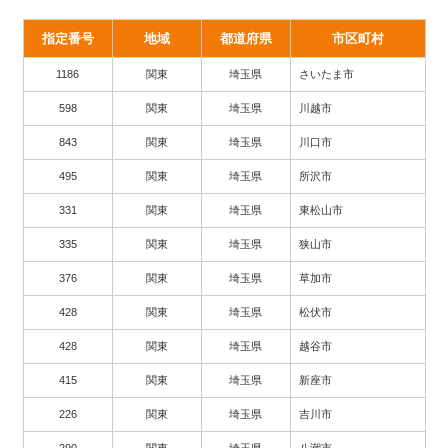
指定番号
地域
都道府県
市区町村
1186
関東
埼玉県
さいたま市
598
関東
埼玉県
川越市
843
関東
埼玉県
川口市
495
関東
埼玉県
所沢市
331
関東
埼玉県
東松山市
335
関東
埼玉県
狭山市
376
関東
埼玉県
草加市
428
関東
埼玉県
松伏市
428
関東
埼玉県
越谷市
415
関東
埼玉県
新座市
226
関東
埼玉県
吉川市
290
関東
埼玉県
八潮市