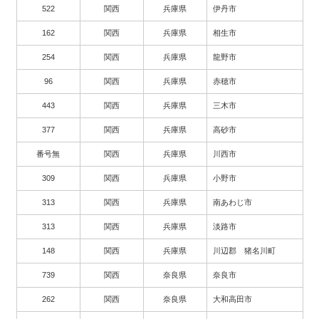
522
関西
兵庫県
伊丹市
162
関西
兵庫県
相生市
254
関西
兵庫県
龍野市
96
関西
兵庫県
赤穂市
443
関西
兵庫県
三木市
377
関西
兵庫県
高砂市
番号無
関西
兵庫県
川西市
309
関西
兵庫県
小野市
313
関西
兵庫県
南あわじ市
313
関西
兵庫県
淡路市
148
関西
兵庫県
川辺郡 猪名川町
739
関西
奈良県
奈良市
262
関西
奈良県
大和高田市