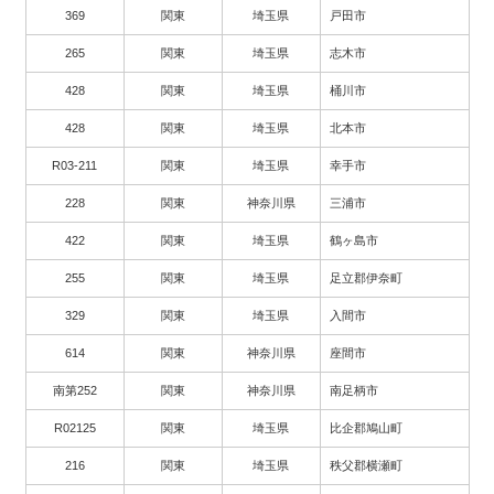
369
関東
埼玉県
戸田市
265
関東
埼玉県
志木市
428
関東
埼玉県
桶川市
428
関東
埼玉県
北本市
R03-211
関東
埼玉県
幸手市
228
関東
神奈川県
三浦市
422
関東
埼玉県
鶴ヶ島市
255
関東
埼玉県
足立郡伊奈町
329
関東
埼玉県
入間市
614
関東
神奈川県
座間市
南第252
関東
神奈川県
南足柄市
R02125
関東
埼玉県
比企郡鳩山町
216
関東
埼玉県
秩父郡横瀬町