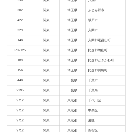
302
関東
埼玉県
ふじみ野市
422
関東
埼玉県
坂戸市
329
関東
埼玉県
入間市
148
関東
埼玉県
入間郡毛呂山町
R02125
関東
埼玉県
比企郡鳩山町
109
関東
埼玉県
比企郡ときがわ町
156
関東
埼玉県
比企郡川島町
448
関東
千葉県
千葉市
2195
関東
千葉県
千葉県
9712
関東
東京都
千代田区
9712
関東
東京都
中央区
9712
関東
東京都
港区
9712
関東
東京都
新宿区