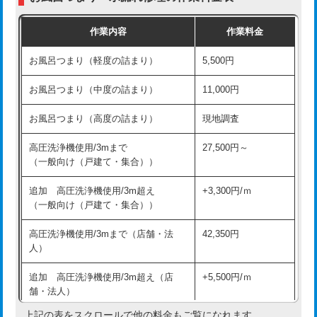
交換・取付（普通便座）
11,000円+材料費
作業内容
作業料金
交換・取付（温水洗浄便座）
16,500円+材料費
お風呂つまり（軽度の詰まり）
5,500円
交換・取付(単水栓（壁付・デッキ
13,200円+材料費
式）)
お風呂つまり（中度の詰まり）
11,000円
交換・取付(混合水栓（壁付・デッキ
16,500円+材料費
お風呂つまり（高度の詰まり）
現地調査
式・ワンホール）)
高圧洗浄機使用/3mまで
27,500円～
交換・取付(排水栓・排水トラップ
22,000円+材料費
（一般向け（戸建て・集合））
（P/S/ポップアップ））
追加 高圧洗浄機使用/3m超え
+3,300円/ｍ
交換・取付（その他部品）
11,000円+材料費
（一般向け（戸建て・集合））
持込商品取付（単水栓）
13,200円
高圧洗浄機使用/3mまで（店舗・法
42,350円
人）
持込商品取付（混合水栓）
16,500円
追加 高圧洗浄機使用/3m超え（店
+5,500円/ｍ
持込商品取付（浄水器・分岐水栓）
16,500円
舗・法人）
持込商品取付（温水洗浄便座）
22,000円
上記の表をスクロールで他の料金もご覧になれます。