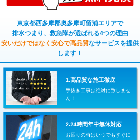
コンクリート斫り（厚さ10㎝超え）
38,500円
桝清掃
8,800円
モルタル補修（厚さ10㎝まで）
27,500円
東京都西多摩郡奥多摩町留浦エリアで
止水・漏水調査・防水処理・清掃・修
11,000円
理・調整・分解・加工など（軽作業）
排水つまり、救急隊が選ばれる4つの理由
モルタル補修（厚さ10㎝超え）
38,500円
安いだけではなく安心で高品質
なサービスを提供
止水・漏水調査・防水処理・清掃・修
22,000円
追加人工
16,500円
理・調整・分解・加工など（中作業）
します！
廃棄・処分
現場見積
止水・漏水調査・防水処理・清掃・修
33,000円
理・調整・分解・加工など（重作業）
1.高品質な施工徹底
その他部品の脱着
8,800円～
手抜き工事は絶対に致しませ
交換・取付（タンク）
22,000円+材料費
ん！
交換・取付(単水栓（壁付・デッキ
13,200円+材料費
式）)
2.24時間年中無休対応
交換・取付(混合水栓（壁付・デッキ
16,500円+材料費
式・ワンホール）)
お困りの時はいつでもすぐに