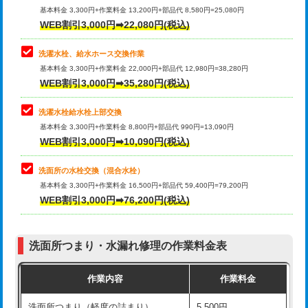
管・ポリ管・HT管使用/3ｍ超え)
基本料金 3,300円+作業料金 13,200円+部品代 8,580円=25,080円
止水・漏水調査・防水処理・清掃・修
33,000円
WEB割引3,000円➡22,080円(税込)
理・調整・分解・加工など（重作業）
排水管工事（土の掘削・埋め戻し作
11,000円~
業）
洗濯水栓、給水ホース交換作業
キッチンタンク脱着
16,500円
基本料金 3,300円+作業料金 22,000円+部品代 12,980円=38,280円
排水管工事（排水管工事/3ｍまで）
55,000円
WEB割引3,000円➡35,280円(税込)
その他部品の脱着
8,800円～
排水管工事（追加 排水管工事/3ｍ超
+11,000円
交換・取付（タンク）
22,000円+材料費
洗濯水栓給水栓上部交換
え）
基本料金 3,300円+作業料金 8,800円+部品代 990円=13,090円
交換・取付(単水栓（壁付・デッキ
13,200円+材料費
WEB割引3,000円➡10,090円(税込)
マス交換（土の掘削・埋め戻し作業）
11,000円~
式）)
洗面所の水栓交換（混合水栓）
マス交換（深さ50㎝未満）
55,000円
交換・取付(混合水栓（壁付・デッキ
16,500円+材料費
基本料金 3,300円+作業料金 16,500円+部品代 59,400円=79,200円
式・ワンホール）)
WEB割引3,000円➡76,200円(税込)
マス交換（深さ50㎝以上）
66,000円
交換・取付(排水栓・排水トラップ
22,000円+材料費
コンクリート斫り（厚さ10㎝まで）
27,500円
（P/S/ポップアップ））
洗面所つまり・水漏れ修理の作業料金表
コンクリート斫り（厚さ10㎝超え）
38,500円
交換・取付（その他部品）
11,000円+材料費
作業内容
作業料金
モルタル補修（厚さ10㎝まで）
27,500円
持込商品取付（単水栓）
13,200円
洗面所つまり（軽度の詰まり）
5,500円