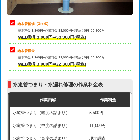
理・調整・分解・加工など（軽作業）
排水管工事（追加 排水管工事/3ｍ超
+11,000円
止水・漏水調査・防水処理・清掃・修
22,000円
え）
理・調整・分解・加工など（中作業）
給水管補修（3ｍ迄）
マス交換（土の掘削・埋め戻し作業）
11,000円~
基本料金 3,300円+作業料金 33,000円+部品代 0円=36,300円
止水・漏水調査・防水処理・清掃・修
33,000円
WEB割引3,000円➡33,300円(税込)
理・調整・分解・加工など（重作業）
マス交換（深さ50㎝未満）
55,000円
給水管撤去
その他部品の脱着
8,800円～
マス交換（深さ50㎝以上）
66,000円
基本料金 3,300円+作業料金 22,000円+部品代 0円=25,300円
WEB割引3,000円➡22,300円(税込)
交換・取付（タンク）
22,000円+材料費
コンクリート斫り（厚さ10㎝まで）
27,500円
交換・取付(単水栓（壁付・デッキ
13,200円+材料費
コンクリート斫り（厚さ10㎝超え）
38,500円
式）)
水道管つまり・水漏れ修理の作業料金表
モルタル補修（厚さ10㎝まで）
27,500円
交換・取付(混合水栓（壁付・デッキ
16,500円+材料費
作業内容
作業料金
式・ワンホール）)
モルタル補修（厚さ10㎝超え）
38,500円
水道管つまり（軽度の詰まり）
5,500円
交換・取付(排水栓・排水トラップ
22,000円+材料費
洗面台設置
38,500円
（P/S/ポップアップ））
水道管つまり（中度の詰まり）
11,000円
化粧台設置
22,000円
交換・取付（その他部品）
11,000円+材料費
水道管つまり（高度の詰まり）
現地調査