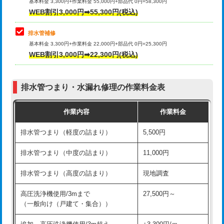
式）)
基本料金 3,300円+作業料金 55,000円+部品代 0円=58,300円
コンクリート斫り（厚さ10㎝超え）
38,500円
WEB割引3,000円➡55,300円(税込)
交換・取付(混合水栓（壁付・デッキ
16,500円+材料費
式・ワンホール）)
モルタル補修（厚さ10㎝まで）
27,500円
排水管補修
基本料金 3,300円+作業料金 22,000円+部品代 0円=25,300円
交換・取付(排水栓・排水トラップ
22,000円+材料費
モルタル補修（厚さ10㎝超え）
38,500円
WEB割引3,000円➡22,300円(税込)
（P/S/ポップアップ））
台所シンク・作業台設置
現場見積
交換・取付（その他部品）
11,000円+材料費
排水管つまり・水漏れ修理の作業料金表
追加人工
16,500円
持込商品取付（単水栓）
13,200円
作業内容
作業料金
廃棄・処分
現場見積
持込商品取付（混合水栓）
16,500円
排水管つまり（軽度の詰まり）
5,500円
※給水管工事は20mmまでの価格です。
持込商品取付（浄水器・分岐水栓）
16,500円
排水管つまり（中度の詰まり）
11,000円
給水管工事※（ホール加工)
16,500円
排水管つまり（高度の詰まり）
現地調査
給水管工事※（バンド止め)
3,300円
高圧洗浄機使用/3mまで
27,500円～
（一般向け（戸建て・集合））
給水管工事※（支持金具設置)
5,500円