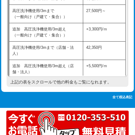
追加人工
16,500円
持込商品取付（単水栓）
13,200円
高圧洗浄機使用/3mまで
27,500円～
廃棄・処分
現場見積
（一般向け（戸建て・集合））
持込商品取付（混合水栓）
16,500円
※給水管工事は20mmまでの価格です。
追加 高圧洗浄機使用/3m超え
+3,300円/ｍ
持込商品取付（浄水器・分岐水栓）
16,500円
（一般向け（戸建て・集合））
排水管工事（土の掘削・埋め戻し作
11,000円~
高圧洗浄機使用/3mまで（店舗・法
42,350円
業）
人）
排水管工事（排水管工事/3ｍまで）
55,000円
追加 高圧洗浄機使用/3m超え（店
+5,500円/ｍ
舗・法人）
排水管工事（追加 排水管工事/3ｍ超
+11,000円
え）
上記の表をスクロールで他の料金もご覧になれます。
高度高圧洗浄換
現地調査
マス交換（土の掘削・埋め戻し作業）
11,000円~
トーラー作業
16,500円
全て税込表記
マス交換（深さ50㎝未満）
55,000円
トーラー機使用/3mまで
33,000円
マス交換（深さ50㎝以上）
66,000円
追加トーラー機使用/3m超え
+3,300円
コンクリート斫り（厚さ10㎝まで）
27,500円
カメラ調査
33,000円