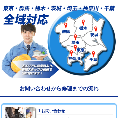
給水管工事※（塩ビ管（VP・HI）使
33,000円
用/3ｍまで)
給水管工事※（塩ビ管（VP・HI）使
+8,800円
用（追加）/3ｍ超え)
給水管工事※（ライニング鋼管・銅
44,000円
管・ポリ管・HT管使用/3ｍまで)
給水管工事※（ライニング鋼管・銅
+8,800円
管・ポリ管・HT管使用/3ｍ超え)
マス交換（土の掘削・埋め戻し作業）
11,000円~
マス交換（深さ50㎝未満）
55,000円
お問い合わせから修理までの流れ
マス交換（深さ50㎝以上）
66,000円
コンクリート斫り（厚さ10㎝まで）
27,500円
1.お問い合わせ
コンクリート斫り（厚さ10㎝超え）
38,500円