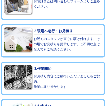
お電話または問い合わせフォームよりご連絡
ください。
モルタル補修（厚さ10㎝まで）
27,500円
モルタル補修（厚さ10㎝超え）
38,500円
追加人工
16,500円
2.現場へ急行・お見積り
廃棄・処分
現場見積
お近くのスタッフが直ぐに駆け付けます。そ
の場でお見積りを提示します。ご不明な点は
なんでもご相談ください。
※給水管工事は20mmまでの価格です。
3.作業開始
お見積り内容にご納得いただけましたらご契
約。
作業に取り掛かります
4.お支払い