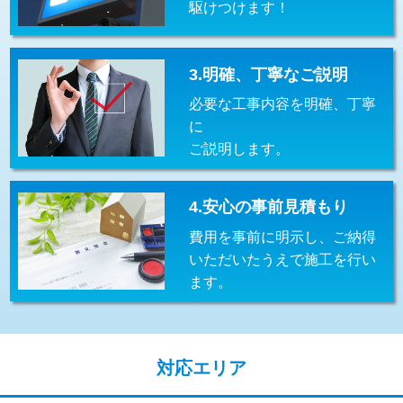
駆けつけます！
交換・取付(排水栓・排水トラップ
22,000円+材料費
（P/S/ポップアップ））
交換・取付（その他部品）
11,000円+材料費
3.明確、丁寧なご説明
必要な工事内容を明確、丁寧
持込商品取付（単水栓）
13,200円
に
持込商品取付（混合水栓）
16,500円
ご説明します。
持込商品取付（浄水器・分岐水栓）
16,500円
4.安心の事前見積もり
給水管工事※（ホール加工)
16,500円
費用を事前に明示し、ご納得
給水管工事※（バンド止め)
3,300円
いただいたうえで施工を行い
ます。
給水管工事※（支持金具設置)
5,500円
給水管工事※（保温材使用（バンド止
5,500円
め込み）)
対応エリア
給水管工事※（土の掘削・埋め戻し作
11,000円
業)