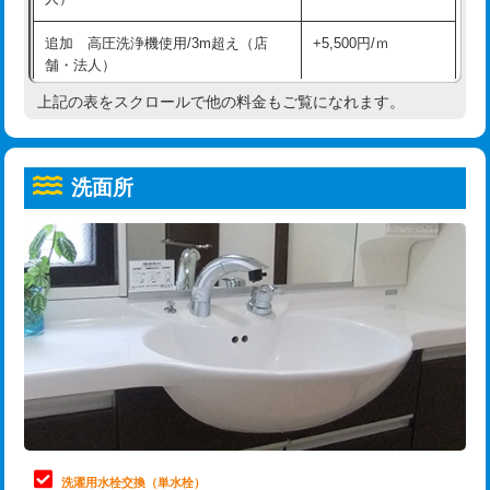
給水管工事※（ホール加工)
16,500円
コンクリート斫り（厚さ10㎝超え）
38,500円
追加 高圧洗浄機使用/3m超え（店
+5,500円/ｍ
給水管工事※（バンド止め)
3,300円
モルタル補修（厚さ10㎝まで）
27,500円
舗・法人）
給水管工事※（支持金具設置)
5,500円
モルタル補修（厚さ10㎝超え）
38,500円
上記の表をスクロールで他の料金もご覧になれます。
高度高圧洗浄換
現地調査
給水管工事※（保温材使用（バンド止
5,500円
洗面台設置
38,500円
トーラー作業
16,500円
め込み）)
洗面所
追加人工
16,500円
トーラー機使用/3mまで
33,000円
給水管工事※（土の掘削・埋め戻し作
11,000円
業)
廃棄・処分
現場見積
追加トーラー機使用/3m超え
+3,300円
給水管工事※（塩ビ管（VP・HI）使
33,000円
※給水管工事は20mmまでの価格です。
カメラ調査
33,000円
用/3ｍまで)
桝清掃
8,800円
給水管工事※（塩ビ管（VP・HI）使
+8,800円
用（追加）/3ｍ超え)
止水・漏水調査・防水処理・清掃・修
11,000円
理・調整・分解・加工など（軽作業）
給水管工事※（ライニング鋼管・銅
44,000円
管・ポリ管・HT管使用/3ｍまで)
止水・漏水調査・防水処理・清掃・修
22,000円
理・調整・分解・加工など（中作業）
給水管工事※（ライニング鋼管・銅
+8,800円
洗濯用水栓交換（単水栓）