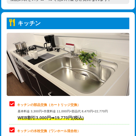
高度高圧洗浄換
現地調査
持込商品取付（普通便座⇔温水洗浄便
22,000円
トーラー作業
16,500円
座）
キッチン
トーラー機使用/3mまで
33,000円
給水管工事※（ホール加工)
16,500円
追加トーラー機使用/3m超え
+3,300円
給水管工事※（バンド止め)
3,300円
カメラ調査
33,000円
給水管工事※（支持金具設置)
5,500円
桝清掃
8,800円
給水管工事※（保温材使用（バンド止
5,500円
め込み）)
止水・漏水調査・防水処理・清掃・修
11,000円
理・調整・分解・加工など（軽作業）
給水管工事※（土の掘削・埋め戻し作
11,000円
業)
止水・漏水調査・防水処理・清掃・修
22,000円
理・調整・分解・加工など（中作業）
給水管工事※（塩ビ管（VP・HI）使
33,000円
キッチンの部品交換（カートリッジ交換）
用/3ｍまで)
基本料金 3,300円+作業料金 11,000円+部品代 8,470円=22,770円
止水・漏水調査・防水処理・清掃・修
33,000円
WEB割引3,000円➡19,770円(税込)
理・調整・分解・加工など（重作業）
給水管工事※（塩ビ管（VP・HI）使
+8,800円
用（追加）/3ｍ超え)
キッチンの水栓交換（ワンホール混合栓）
お風呂タンク脱着
16,500円