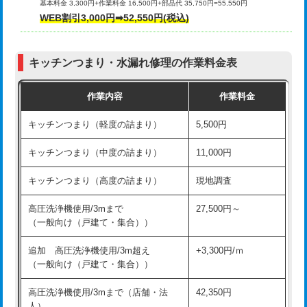
基本料金 3,300円+作業料金 16,500円+部品代 35,750円=55,550円
給水管工事※（ライニング鋼管・銅
44,000円
WEB割引3,000円➡52,550円(税込)
その他部品の脱着
8,800円～
管・ポリ管・HT管使用/3ｍまで)
交換・取付（タンク）
22,000円+材料費
給水管工事※（ライニング鋼管・銅
+8,800円
管・ポリ管・HT管使用/3ｍ超え)
キッチンつまり・水漏れ修理の作業料金表
交換・取付(単水栓（壁付・デッキ
13,200円+材料費
式）)
排水管工事（土の掘削・埋め戻し作
11,000円~
作業内容
作業料金
業）
交換・取付(混合水栓（壁付・デッキ
16,500円+材料費
キッチンつまり（軽度の詰まり）
5,500円
式・ワンホール）)
排水管工事（排水管工事/3ｍまで）
55,000円
キッチンつまり（中度の詰まり）
11,000円
交換・取付(排水栓・排水トラップ
22,000円+材料費
排水管工事（追加 排水管工事/3ｍ超
+11,000円
（P/S/ポップアップ））
え）
キッチンつまり（高度の詰まり）
現地調査
交換・取付（その他部品）
11,000円+材料費
マス交換（土の掘削・埋め戻し作業）
11,000円~
高圧洗浄機使用/3mまで
27,500円～
（一般向け（戸建て・集合））
持込商品取付（単水栓）
13,200円
マス交換（深さ50㎝未満）
55,000円
追加 高圧洗浄機使用/3m超え
+3,300円/ｍ
持込商品取付（混合水栓）
16,500円
マス交換（深さ50㎝以上）
66,000円
（一般向け（戸建て・集合））
持込商品取付（浄水器・分岐水栓）
16,500円
コンクリート斫り（厚さ10㎝まで）
27,500円
高圧洗浄機使用/3mまで（店舗・法
42,350円
人）