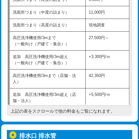
モルタル補修（厚さ10㎝超え）
38,500円
持込商品取付（混合水栓）
16,500円
洗面所つまり（中度の詰まり）
11,000円
洗面台設置
38,500円
持込商品取付（浄水器・分岐水栓）
16,500円
洗面所つまり（高度の詰まり）
現地調査
バスタブ設置
現場見積
給水管工事※（ホール加工)
16,500円
高圧洗浄機使用/3mまで
27,500円～
追加人工
16,500円
（一般向け（戸建て・集合））
給水管工事※（バンド止め)
3,300円
廃棄・処分
現場見積
追加 高圧洗浄機使用/3m超え
+3,300円/ｍ
給水管工事※（支持金具設置)
5,500円
（一般向け（戸建て・集合））
※給水管工事は20mmまでの価格です。
給水管工事※（保温材使用（バンド止
5,500円
高圧洗浄機使用/3mまで（店舗・法
42,350円
め込み）)
人）
給水管工事※（土の掘削・埋め戻し作
11,000円
追加 高圧洗浄機使用/3m超え（店
+5,500円/ｍ
業)
舗・法人）
給水管工事※（塩ビ管（VP・HI）使
33,000円
上記の表をスクロールで他の料金もご覧になれます。
高度高圧洗浄換
現地調査
用/3ｍまで)
トーラー作業
16,500円
給水管工事※（塩ビ管（VP・HI）使
+8,800円
用（追加）/3ｍ超え)
排水口 排水管
トーラー機使用/3mまで
33,000円