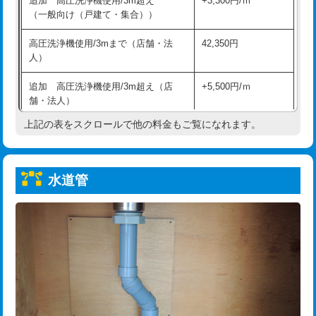
追加 高圧洗浄機使用/3m超え
+3,300円/ｍ
給水管工事※（保温材使用（バンド止
5,500円
（一般向け（戸建て・集合））
め込み）)
高圧洗浄機使用/3mまで（店舗・法
42,350円
給水管工事※（土の掘削・埋め戻し作
11,000円
人）
業)
追加 高圧洗浄機使用/3m超え（店
+5,500円/ｍ
給水管工事※（塩ビ管（VP・HI）使
33,000円
舗・法人）
用/3ｍまで)
上記の表をスクロールで他の料金もご覧になれます。
高度高圧洗浄換
現地調査
給水管工事※（塩ビ管（VP・HI）使
+8,800円
用（追加）/3ｍ超え)
トーラー作業
16,500円
給水管工事※（ライニング鋼管・銅
44,000円
水道管
トーラー機使用/3mまで
33,000円
管・ポリ管・HT管使用/3ｍまで)
追加トーラー機使用/3m超え
+3,300円
給水管工事※（ライニング鋼管・銅
+8,800円
管・ポリ管・HT管使用/3ｍ超え)
カメラ調査
33,000円
排水管工事（土の掘削・埋め戻し作
11,000円~
桝清掃
8,800円
業）
止水・漏水調査・防水処理・清掃・修
11,000円
排水管工事（排水管工事/3ｍまで）
55,000円