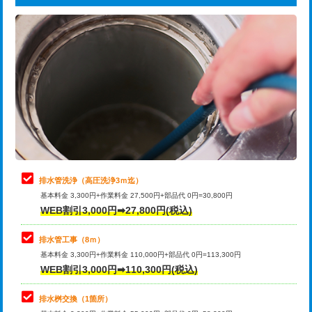
給水管工事※（ライニング鋼管・銅
44,000円
追加トーラー機使用/3m超え
+3,300円
管・ポリ管・HT管使用/3ｍまで)
カメラ調査
33,000円
給水管工事※（ライニング鋼管・銅
+8,800円
管・ポリ管・HT管使用/3ｍ超え)
桝清掃
8,800円
排水管工事（土の掘削・埋め戻し作
11,000円~
止水・漏水調査・防水処理・清掃・修
11,000円
業）
理・調整・分解・加工など（軽作業）
排水管工事（排水管工事/3ｍまで）
55,000円
止水・漏水調査・防水処理・清掃・修
22,000円
理・調整・分解・加工など（中作業）
排水管工事（追加 排水管工事/3ｍ超
+11,000円
排水管洗浄（高圧洗浄3ｍ迄）
え）
基本料金 3,300円+作業料金 27,500円+部品代 0円=30,800円
止水・漏水調査・防水処理・清掃・修
33,000円
WEB割引3,000円➡27,800円(税込)
理・調整・分解・加工など（重作業）
マス交換（土の掘削・埋め戻し作業）
11,000円~
排水管工事（8ｍ）
その他部品の脱着
8,800円～
マス交換（深さ50㎝未満）
55,000円
基本料金 3,300円+作業料金 110,000円+部品代 0円=113,300円
WEB割引3,000円➡110,300円(税込)
交換・取付（タンク）
22,000円+材料費
マス交換（深さ50㎝以上）
66,000円
交換・取付(単水栓（壁付・デッキ
13,200円+材料費
コンクリート斫り（厚さ10㎝まで）
27,500円
排水桝交換（1箇所）