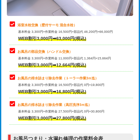
理・調整・分解・加工など（軽作業）
止水・漏水調査・防水処理・清掃・修
22,000円
理・調整・分解・加工など（中作業）
浴室水栓交換（壁付サーモ 混合水栓）
基本料金 3,300円+作業料金 16,500円+部品代 46,200円=66,000円
止水・漏水調査・防水処理・清掃・修
33,000円
WEB割引3,000円➡63,000円(税込)
理・調整・分解・加工など（重作業）
お風呂の部品交換（ハンドル交換）
トイレタンク脱着
16,500円
基本料金 3,300円+作業料金 11,000円+部品代 1,364円=15,664円
WEB割引3,000円➡12,664円(税込)
トイレ便器脱着
16,500円
タンクレストイレ脱着
33,000円
お風呂の排水詰まり除去作業（トーラー作業3ｍ迄）
基本料金 3,300円+作業料金 16,500円+部品代 0円=19,800円
小便器トイレ脱着
現地見積
WEB割引3,000円➡16,800円(税込)
その他部品の脱着
8,800円～
お風呂の排水詰まり除去作業（高圧洗浄3ｍ迄）
基本料金 3,300円+作業料金 27,500円+部品代 0円=30,800円
交換・取付（タンク）
22,000円+材料費
WEB割引3,000円➡27,800円(税込)
交換・取付（便器）
22,000円+材料費
お風呂つまり・水漏れ修理の作業料金表