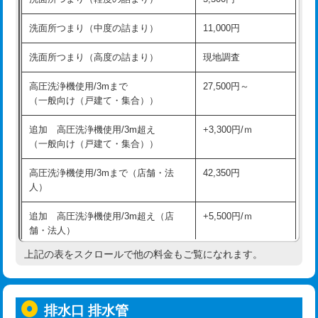
モルタル補修（厚さ10㎝超え）
38,500円
持込商品取付（混合水栓）
16,500円
洗面所つまり（中度の詰まり）
11,000円
洗面台設置
38,500円
持込商品取付（浄水器・分岐水栓）
16,500円
洗面所つまり（高度の詰まり）
現地調査
バスタブ設置
現場見積
給水管工事※（ホール加工)
16,500円
高圧洗浄機使用/3mまで
27,500円～
追加人工
16,500円
（一般向け（戸建て・集合））
給水管工事※（バンド止め)
3,300円
廃棄・処分
現場見積
追加 高圧洗浄機使用/3m超え
+3,300円/ｍ
給水管工事※（支持金具設置)
5,500円
（一般向け（戸建て・集合））
※給水管工事は20mmまでの価格です。
給水管工事※（保温材使用（バンド止
5,500円
高圧洗浄機使用/3mまで（店舗・法
42,350円
め込み）)
人）
給水管工事※（土の掘削・埋め戻し作
11,000円
追加 高圧洗浄機使用/3m超え（店
+5,500円/ｍ
業)
舗・法人）
給水管工事※（塩ビ管（VP・HI）使
33,000円
上記の表をスクロールで他の料金もご覧になれます。
高度高圧洗浄換
現地調査
用/3ｍまで)
トーラー作業
16,500円
給水管工事※（塩ビ管（VP・HI）使
+8,800円
用（追加）/3ｍ超え)
排水口 排水管
トーラー機使用/3mまで
33,000円