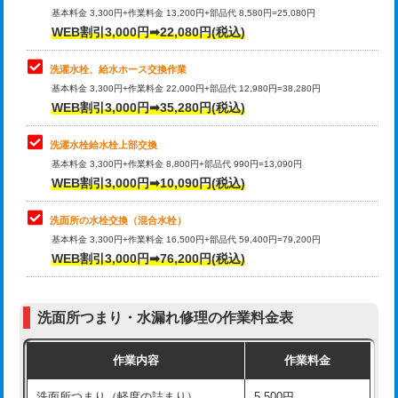
管・ポリ管・HT管使用/3ｍ超え)
基本料金 3,300円+作業料金 13,200円+部品代 8,580円=25,080円
止水・漏水調査・防水処理・清掃・修
33,000円
WEB割引3,000円➡22,080円(税込)
理・調整・分解・加工など（重作業）
排水管工事（土の掘削・埋め戻し作
11,000円~
業）
洗濯水栓、給水ホース交換作業
キッチンタンク脱着
16,500円
基本料金 3,300円+作業料金 22,000円+部品代 12,980円=38,280円
排水管工事（排水管工事/3ｍまで）
55,000円
WEB割引3,000円➡35,280円(税込)
その他部品の脱着
8,800円～
排水管工事（追加 排水管工事/3ｍ超
+11,000円
交換・取付（タンク）
22,000円+材料費
洗濯水栓給水栓上部交換
え）
基本料金 3,300円+作業料金 8,800円+部品代 990円=13,090円
交換・取付(単水栓（壁付・デッキ
13,200円+材料費
WEB割引3,000円➡10,090円(税込)
マス交換（土の掘削・埋め戻し作業）
11,000円~
式）)
洗面所の水栓交換（混合水栓）
マス交換（深さ50㎝未満）
55,000円
交換・取付(混合水栓（壁付・デッキ
16,500円+材料費
基本料金 3,300円+作業料金 16,500円+部品代 59,400円=79,200円
式・ワンホール）)
WEB割引3,000円➡76,200円(税込)
マス交換（深さ50㎝以上）
66,000円
交換・取付(排水栓・排水トラップ
22,000円+材料費
コンクリート斫り（厚さ10㎝まで）
27,500円
（P/S/ポップアップ））
洗面所つまり・水漏れ修理の作業料金表
コンクリート斫り（厚さ10㎝超え）
38,500円
交換・取付（その他部品）
11,000円+材料費
作業内容
作業料金
モルタル補修（厚さ10㎝まで）
27,500円
持込商品取付（単水栓）
13,200円
洗面所つまり（軽度の詰まり）
5,500円