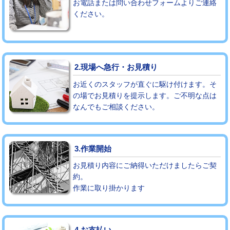
お電話または問い合わせフォームよりご連絡
ください。
モルタル補修（厚さ10㎝まで）
27,500円
モルタル補修（厚さ10㎝超え）
38,500円
追加人工
16,500円
2.現場へ急行・お見積り
廃棄・処分
現場見積
お近くのスタッフが直ぐに駆け付けます。そ
の場でお見積りを提示します。ご不明な点は
なんでもご相談ください。
※給水管工事は20mmまでの価格です。
3.作業開始
お見積り内容にご納得いただけましたらご契
約。
作業に取り掛かります
4.お支払い