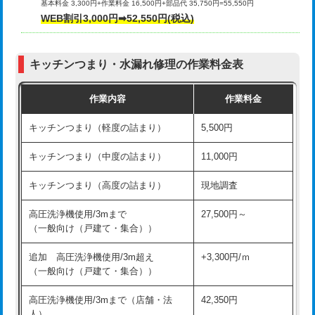
基本料金 3,300円+作業料金 16,500円+部品代 35,750円=55,550円
給水管工事※（ライニング鋼管・銅
44,000円
WEB割引3,000円➡52,550円(税込)
その他部品の脱着
8,800円～
管・ポリ管・HT管使用/3ｍまで)
交換・取付（タンク）
22,000円+材料費
給水管工事※（ライニング鋼管・銅
+8,800円
管・ポリ管・HT管使用/3ｍ超え)
キッチンつまり・水漏れ修理の作業料金表
交換・取付(単水栓（壁付・デッキ
13,200円+材料費
式）)
排水管工事（土の掘削・埋め戻し作
11,000円~
作業内容
作業料金
業）
交換・取付(混合水栓（壁付・デッキ
16,500円+材料費
キッチンつまり（軽度の詰まり）
5,500円
式・ワンホール）)
排水管工事（排水管工事/3ｍまで）
55,000円
キッチンつまり（中度の詰まり）
11,000円
交換・取付(排水栓・排水トラップ
22,000円+材料費
排水管工事（追加 排水管工事/3ｍ超
+11,000円
（P/S/ポップアップ））
え）
キッチンつまり（高度の詰まり）
現地調査
交換・取付（その他部品）
11,000円+材料費
マス交換（土の掘削・埋め戻し作業）
11,000円~
高圧洗浄機使用/3mまで
27,500円～
（一般向け（戸建て・集合））
持込商品取付（単水栓）
13,200円
マス交換（深さ50㎝未満）
55,000円
追加 高圧洗浄機使用/3m超え
+3,300円/ｍ
持込商品取付（混合水栓）
16,500円
マス交換（深さ50㎝以上）
66,000円
（一般向け（戸建て・集合））
持込商品取付（浄水器・分岐水栓）
16,500円
コンクリート斫り（厚さ10㎝まで）
27,500円
高圧洗浄機使用/3mまで（店舗・法
42,350円
人）