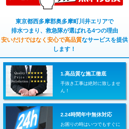
コンクリート斫り（厚さ10㎝超え）
38,500円
桝清掃
8,800円
モルタル補修（厚さ10㎝まで）
27,500円
東京都西多摩郡奥多摩町川井エリアで
止水・漏水調査・防水処理・清掃・修
11,000円
理・調整・分解・加工など（軽作業）
排水つまり、救急隊が選ばれる4つの理由
モルタル補修（厚さ10㎝超え）
38,500円
安いだけではなく安心で高品質
なサービスを提供
止水・漏水調査・防水処理・清掃・修
22,000円
追加人工
16,500円
理・調整・分解・加工など（中作業）
します！
廃棄・処分
現場見積
止水・漏水調査・防水処理・清掃・修
33,000円
理・調整・分解・加工など（重作業）
1.高品質な施工徹底
その他部品の脱着
8,800円～
手抜き工事は絶対に致しませ
交換・取付（タンク）
22,000円+材料費
ん！
交換・取付(単水栓（壁付・デッキ
13,200円+材料費
式）)
2.24時間年中無休対応
交換・取付(混合水栓（壁付・デッキ
16,500円+材料費
式・ワンホール）)
お困りの時はいつでもすぐに