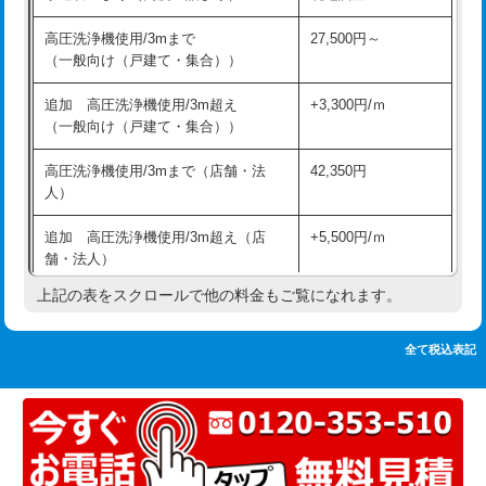
追加人工
16,500円
持込商品取付（単水栓）
13,200円
高圧洗浄機使用/3mまで
27,500円～
廃棄・処分
現場見積
（一般向け（戸建て・集合））
持込商品取付（混合水栓）
16,500円
※給水管工事は20mmまでの価格です。
追加 高圧洗浄機使用/3m超え
+3,300円/ｍ
持込商品取付（浄水器・分岐水栓）
16,500円
（一般向け（戸建て・集合））
排水管工事（土の掘削・埋め戻し作
11,000円~
高圧洗浄機使用/3mまで（店舗・法
42,350円
業）
人）
排水管工事（排水管工事/3ｍまで）
55,000円
追加 高圧洗浄機使用/3m超え（店
+5,500円/ｍ
舗・法人）
排水管工事（追加 排水管工事/3ｍ超
+11,000円
え）
上記の表をスクロールで他の料金もご覧になれます。
高度高圧洗浄換
現地調査
マス交換（土の掘削・埋め戻し作業）
11,000円~
トーラー作業
16,500円
全て税込表記
マス交換（深さ50㎝未満）
55,000円
トーラー機使用/3mまで
33,000円
マス交換（深さ50㎝以上）
66,000円
追加トーラー機使用/3m超え
+3,300円
コンクリート斫り（厚さ10㎝まで）
27,500円
カメラ調査
33,000円