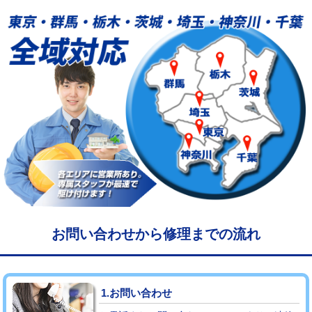
給水管工事※（塩ビ管（VP・HI）使
33,000円
用/3ｍまで)
給水管工事※（塩ビ管（VP・HI）使
+8,800円
用（追加）/3ｍ超え)
給水管工事※（ライニング鋼管・銅
44,000円
管・ポリ管・HT管使用/3ｍまで)
給水管工事※（ライニング鋼管・銅
+8,800円
管・ポリ管・HT管使用/3ｍ超え)
マス交換（土の掘削・埋め戻し作業）
11,000円~
マス交換（深さ50㎝未満）
55,000円
お問い合わせから修理までの流れ
マス交換（深さ50㎝以上）
66,000円
コンクリート斫り（厚さ10㎝まで）
27,500円
1.お問い合わせ
コンクリート斫り（厚さ10㎝超え）
38,500円