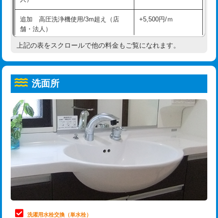
給水管工事※（ホール加工)
16,500円
コンクリート斫り（厚さ10㎝超え）
38,500円
追加 高圧洗浄機使用/3m超え（店
+5,500円/ｍ
給水管工事※（バンド止め)
3,300円
モルタル補修（厚さ10㎝まで）
27,500円
舗・法人）
給水管工事※（支持金具設置)
5,500円
モルタル補修（厚さ10㎝超え）
38,500円
上記の表をスクロールで他の料金もご覧になれます。
高度高圧洗浄換
現地調査
給水管工事※（保温材使用（バンド止
5,500円
洗面台設置
38,500円
トーラー作業
16,500円
め込み）)
洗面所
追加人工
16,500円
トーラー機使用/3mまで
33,000円
給水管工事※（土の掘削・埋め戻し作
11,000円
業)
廃棄・処分
現場見積
追加トーラー機使用/3m超え
+3,300円
給水管工事※（塩ビ管（VP・HI）使
33,000円
※給水管工事は20mmまでの価格です。
カメラ調査
33,000円
用/3ｍまで)
桝清掃
8,800円
給水管工事※（塩ビ管（VP・HI）使
+8,800円
用（追加）/3ｍ超え)
止水・漏水調査・防水処理・清掃・修
11,000円
理・調整・分解・加工など（軽作業）
給水管工事※（ライニング鋼管・銅
44,000円
管・ポリ管・HT管使用/3ｍまで)
止水・漏水調査・防水処理・清掃・修
22,000円
理・調整・分解・加工など（中作業）
給水管工事※（ライニング鋼管・銅
+8,800円
洗濯用水栓交換（単水栓）