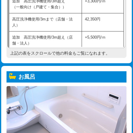
追加 高圧洗浄機使用/3m超え
+3,300円/ｍ
（一般向け（戸建て・集合））
高圧洗浄機使用/3mまで（店舗・法
42,350円
人）
追加 高圧洗浄機使用/3m超え（店
+5,500円/ｍ
舗・法人）
上記の表をスクロールで他の料金もご覧になれます。
高度高圧洗浄換
現地調査
トーラー作業
16,500円
お風呂
トーラー機使用/3mまで
33,000円
追加トーラー機使用/3m超え
+3,300円
カメラ調査
33,000円
桝清掃
8,800円
止水・漏水調査・防水処理・清掃・修
11,000円