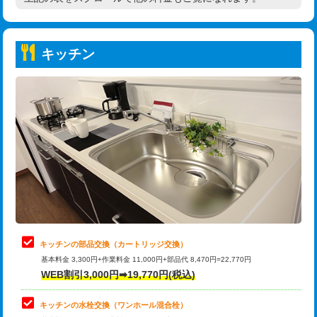
高度高圧洗浄換
現地調査
持込商品取付（普通便座⇔温水洗浄便
22,000円
トーラー作業
16,500円
座）
キッチン
トーラー機使用/3mまで
33,000円
給水管工事※（ホール加工)
16,500円
追加トーラー機使用/3m超え
+3,300円
給水管工事※（バンド止め)
3,300円
カメラ調査
33,000円
給水管工事※（支持金具設置)
5,500円
桝清掃
8,800円
給水管工事※（保温材使用（バンド止
5,500円
め込み）)
止水・漏水調査・防水処理・清掃・修
11,000円
理・調整・分解・加工など（軽作業）
給水管工事※（土の掘削・埋め戻し作
11,000円
業)
止水・漏水調査・防水処理・清掃・修
22,000円
理・調整・分解・加工など（中作業）
給水管工事※（塩ビ管（VP・HI）使
33,000円
キッチンの部品交換（カートリッジ交換）
用/3ｍまで)
基本料金 3,300円+作業料金 11,000円+部品代 8,470円=22,770円
止水・漏水調査・防水処理・清掃・修
33,000円
WEB割引3,000円➡19,770円(税込)
理・調整・分解・加工など（重作業）
給水管工事※（塩ビ管（VP・HI）使
+8,800円
用（追加）/3ｍ超え)
キッチンの水栓交換（ワンホール混合栓）
お風呂タンク脱着
16,500円