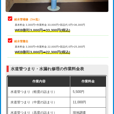
理・調整・分解・加工など（軽作業）
排水管工事（追加 排水管工事/3ｍ超
+11,000円
止水・漏水調査・防水処理・清掃・修
22,000円
え）
理・調整・分解・加工など（中作業）
給水管補修（3ｍ迄）
マス交換（土の掘削・埋め戻し作業）
11,000円~
基本料金 3,300円+作業料金 33,000円+部品代 0円=36,300円
止水・漏水調査・防水処理・清掃・修
33,000円
WEB割引3,000円➡33,300円(税込)
理・調整・分解・加工など（重作業）
マス交換（深さ50㎝未満）
55,000円
給水管撤去
その他部品の脱着
8,800円～
マス交換（深さ50㎝以上）
66,000円
基本料金 3,300円+作業料金 22,000円+部品代 0円=25,300円
WEB割引3,000円➡22,300円(税込)
交換・取付（タンク）
22,000円+材料費
コンクリート斫り（厚さ10㎝まで）
27,500円
交換・取付(単水栓（壁付・デッキ
13,200円+材料費
コンクリート斫り（厚さ10㎝超え）
38,500円
式）)
水道管つまり・水漏れ修理の作業料金表
モルタル補修（厚さ10㎝まで）
27,500円
交換・取付(混合水栓（壁付・デッキ
16,500円+材料費
作業内容
作業料金
式・ワンホール）)
モルタル補修（厚さ10㎝超え）
38,500円
水道管つまり（軽度の詰まり）
5,500円
交換・取付(排水栓・排水トラップ
22,000円+材料費
洗面台設置
38,500円
（P/S/ポップアップ））
水道管つまり（中度の詰まり）
11,000円
化粧台設置
22,000円
交換・取付（その他部品）
11,000円+材料費
水道管つまり（高度の詰まり）
現地調査