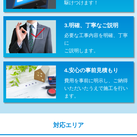
駆けつけます！
交換・取付(排水栓・排水トラップ
22,000円+材料費
（P/S/ポップアップ））
交換・取付（その他部品）
11,000円+材料費
3.明確、丁寧なご説明
必要な工事内容を明確、丁寧
持込商品取付（単水栓）
13,200円
に
持込商品取付（混合水栓）
16,500円
ご説明します。
持込商品取付（浄水器・分岐水栓）
16,500円
4.安心の事前見積もり
給水管工事※（ホール加工)
16,500円
費用を事前に明示し、ご納得
給水管工事※（バンド止め)
3,300円
いただいたうえで施工を行い
ます。
給水管工事※（支持金具設置)
5,500円
給水管工事※（保温材使用（バンド止
5,500円
め込み）)
対応エリア
給水管工事※（土の掘削・埋め戻し作
11,000円
業)