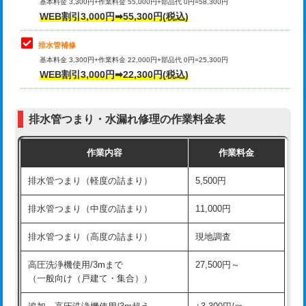
式）)
基本料金 3,300円+作業料金 55,000円+部品代 0円=58,300円
コンクリート斫り（厚さ10㎝超え）
38,500円
WEB割引3,000円➡55,300円(税込)
交換・取付(混合水栓（壁付・デッキ
16,500円+材料費
式・ワンホール）)
モルタル補修（厚さ10㎝まで）
27,500円
排水管補修
基本料金 3,300円+作業料金 22,000円+部品代 0円=25,300円
交換・取付(排水栓・排水トラップ
22,000円+材料費
モルタル補修（厚さ10㎝超え）
38,500円
WEB割引3,000円➡22,300円(税込)
（P/S/ポップアップ））
台所シンク・作業台設置
現場見積
交換・取付（その他部品）
11,000円+材料費
排水管つまり・水漏れ修理の作業料金表
追加人工
16,500円
持込商品取付（単水栓）
13,200円
作業内容
作業料金
廃棄・処分
現場見積
持込商品取付（混合水栓）
16,500円
排水管つまり（軽度の詰まり）
5,500円
※給水管工事は20mmまでの価格です。
持込商品取付（浄水器・分岐水栓）
16,500円
排水管つまり（中度の詰まり）
11,000円
給水管工事※（ホール加工)
16,500円
排水管つまり（高度の詰まり）
現地調査
給水管工事※（バンド止め)
3,300円
高圧洗浄機使用/3mまで
27,500円～
（一般向け（戸建て・集合））
給水管工事※（支持金具設置)
5,500円