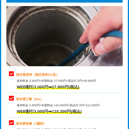
給水管工事※（ライニング鋼管・銅
44,000円
追加トーラー機使用/3m超え
+3,300円
管・ポリ管・HT管使用/3ｍまで)
カメラ調査
33,000円
給水管工事※（ライニング鋼管・銅
+8,800円
管・ポリ管・HT管使用/3ｍ超え)
桝清掃
8,800円
排水管工事（土の掘削・埋め戻し作
11,000円~
止水・漏水調査・防水処理・清掃・修
11,000円
業）
理・調整・分解・加工など（軽作業）
排水管工事（排水管工事/3ｍまで）
55,000円
止水・漏水調査・防水処理・清掃・修
22,000円
理・調整・分解・加工など（中作業）
排水管工事（追加 排水管工事/3ｍ超
+11,000円
排水管洗浄（高圧洗浄3ｍ迄）
え）
基本料金 3,300円+作業料金 27,500円+部品代 0円=30,800円
止水・漏水調査・防水処理・清掃・修
33,000円
WEB割引3,000円➡27,800円(税込)
理・調整・分解・加工など（重作業）
マス交換（土の掘削・埋め戻し作業）
11,000円~
排水管工事（8ｍ）
その他部品の脱着
8,800円～
マス交換（深さ50㎝未満）
55,000円
基本料金 3,300円+作業料金 110,000円+部品代 0円=113,300円
WEB割引3,000円➡110,300円(税込)
交換・取付（タンク）
22,000円+材料費
マス交換（深さ50㎝以上）
66,000円
交換・取付(単水栓（壁付・デッキ
13,200円+材料費
コンクリート斫り（厚さ10㎝まで）
27,500円
排水桝交換（1箇所）