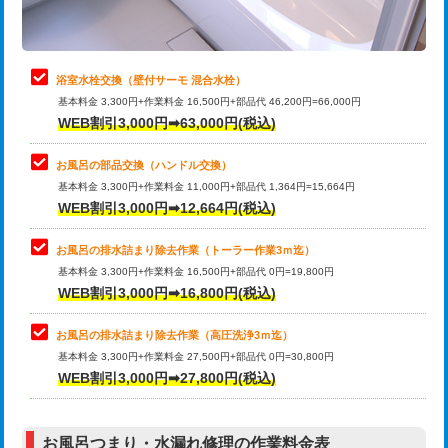
理・調整・分解・加工など（軽作業）
止水・漏水調査・防水処理・清掃・修
22,000円
理・調整・分解・加工など（中作業）
浴室水栓交換（壁付サーモ 混合水栓）
基本料金 3,300円+作業料金 16,500円+部品代 46,200円=66,000円
止水・漏水調査・防水処理・清掃・修
33,000円
WEB割引3,000円➡63,000円(税込)
理・調整・分解・加工など（重作業）
お風呂の部品交換（ハンドル交換）
トイレタンク脱着
16,500円
基本料金 3,300円+作業料金 11,000円+部品代 1,364円=15,664円
WEB割引3,000円➡12,664円(税込)
トイレ便器脱着
16,500円
タンクレストイレ脱着
33,000円
お風呂の排水詰まり除去作業（トーラー作業3ｍ迄）
基本料金 3,300円+作業料金 16,500円+部品代 0円=19,800円
小便器トイレ脱着
現地見積
WEB割引3,000円➡16,800円(税込)
その他部品の脱着
8,800円～
お風呂の排水詰まり除去作業（高圧洗浄3ｍ迄）
基本料金 3,300円+作業料金 27,500円+部品代 0円=30,800円
交換・取付（タンク）
22,000円+材料費
WEB割引3,000円➡27,800円(税込)
交換・取付（便器）
22,000円+材料費
お風呂つまり・水漏れ修理の作業料金表