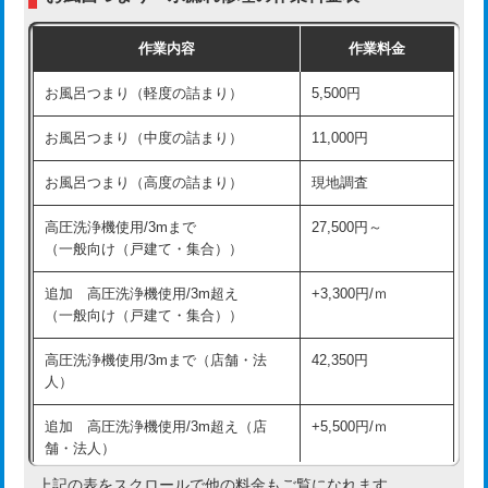
交換・取付（普通便座）
11,000円+材料費
作業内容
作業料金
交換・取付（温水洗浄便座）
16,500円+材料費
お風呂つまり（軽度の詰まり）
5,500円
交換・取付(単水栓（壁付・デッキ
13,200円+材料費
式）)
お風呂つまり（中度の詰まり）
11,000円
交換・取付(混合水栓（壁付・デッキ
16,500円+材料費
お風呂つまり（高度の詰まり）
現地調査
式・ワンホール）)
高圧洗浄機使用/3mまで
27,500円～
交換・取付(排水栓・排水トラップ
22,000円+材料費
（一般向け（戸建て・集合））
（P/S/ポップアップ））
追加 高圧洗浄機使用/3m超え
+3,300円/ｍ
交換・取付（その他部品）
11,000円+材料費
（一般向け（戸建て・集合））
持込商品取付（単水栓）
13,200円
高圧洗浄機使用/3mまで（店舗・法
42,350円
人）
持込商品取付（混合水栓）
16,500円
追加 高圧洗浄機使用/3m超え（店
+5,500円/ｍ
持込商品取付（浄水器・分岐水栓）
16,500円
舗・法人）
持込商品取付（温水洗浄便座）
22,000円
上記の表をスクロールで他の料金もご覧になれます。