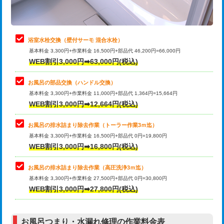
理・調整・分解・加工など（軽作業）
止水・漏水調査・防水処理・清掃・修
22,000円
理・調整・分解・加工など（中作業）
浴室水栓交換（壁付サーモ 混合水栓）
基本料金 3,300円+作業料金 16,500円+部品代 46,200円=66,000円
止水・漏水調査・防水処理・清掃・修
33,000円
WEB割引3,000円➡63,000円(税込)
理・調整・分解・加工など（重作業）
お風呂の部品交換（ハンドル交換）
トイレタンク脱着
16,500円
基本料金 3,300円+作業料金 11,000円+部品代 1,364円=15,664円
WEB割引3,000円➡12,664円(税込)
トイレ便器脱着
16,500円
タンクレストイレ脱着
33,000円
お風呂の排水詰まり除去作業（トーラー作業3ｍ迄）
基本料金 3,300円+作業料金 16,500円+部品代 0円=19,800円
小便器トイレ脱着
現地見積
WEB割引3,000円➡16,800円(税込)
その他部品の脱着
8,800円～
お風呂の排水詰まり除去作業（高圧洗浄3ｍ迄）
基本料金 3,300円+作業料金 27,500円+部品代 0円=30,800円
交換・取付（タンク）
22,000円+材料費
WEB割引3,000円➡27,800円(税込)
交換・取付（便器）
22,000円+材料費
お風呂つまり・水漏れ修理の作業料金表