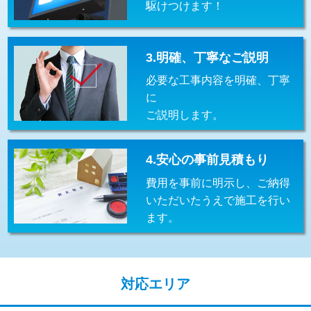
駆けつけます！
交換・取付(排水栓・排水トラップ
22,000円+材料費
（P/S/ポップアップ））
交換・取付（その他部品）
11,000円+材料費
3.明確、丁寧なご説明
必要な工事内容を明確、丁寧
持込商品取付（単水栓）
13,200円
に
持込商品取付（混合水栓）
16,500円
ご説明します。
持込商品取付（浄水器・分岐水栓）
16,500円
4.安心の事前見積もり
給水管工事※（ホール加工)
16,500円
費用を事前に明示し、ご納得
給水管工事※（バンド止め)
3,300円
いただいたうえで施工を行い
ます。
給水管工事※（支持金具設置)
5,500円
給水管工事※（保温材使用（バンド止
5,500円
め込み）)
対応エリア
給水管工事※（土の掘削・埋め戻し作
11,000円
業)