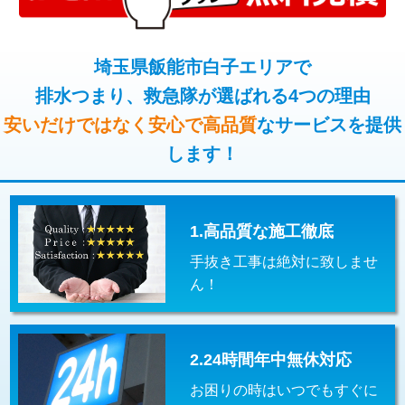
コンクリート斫り（厚さ10㎝超え）
38,500円
桝清掃
8,800円
モルタル補修（厚さ10㎝まで）
27,500円
埼玉県飯能市白子エリアで
止水・漏水調査・防水処理・清掃・修
11,000円
理・調整・分解・加工など（軽作業）
排水つまり、救急隊が選ばれる4つの理由
モルタル補修（厚さ10㎝超え）
38,500円
安いだけではなく安心で高品質
なサービスを提供
止水・漏水調査・防水処理・清掃・修
22,000円
追加人工
16,500円
理・調整・分解・加工など（中作業）
します！
廃棄・処分
現場見積
止水・漏水調査・防水処理・清掃・修
33,000円
理・調整・分解・加工など（重作業）
1.高品質な施工徹底
その他部品の脱着
8,800円～
手抜き工事は絶対に致しませ
交換・取付（タンク）
22,000円+材料費
ん！
交換・取付(単水栓（壁付・デッキ
13,200円+材料費
式）)
2.24時間年中無休対応
交換・取付(混合水栓（壁付・デッキ
16,500円+材料費
式・ワンホール）)
お困りの時はいつでもすぐに