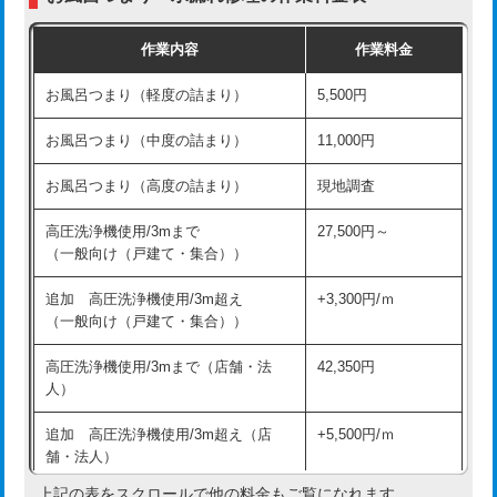
交換・取付（普通便座）
11,000円+材料費
作業内容
作業料金
交換・取付（温水洗浄便座）
16,500円+材料費
お風呂つまり（軽度の詰まり）
5,500円
交換・取付(単水栓（壁付・デッキ
13,200円+材料費
式）)
お風呂つまり（中度の詰まり）
11,000円
交換・取付(混合水栓（壁付・デッキ
16,500円+材料費
お風呂つまり（高度の詰まり）
現地調査
式・ワンホール）)
高圧洗浄機使用/3mまで
27,500円～
交換・取付(排水栓・排水トラップ
22,000円+材料費
（一般向け（戸建て・集合））
（P/S/ポップアップ））
追加 高圧洗浄機使用/3m超え
+3,300円/ｍ
交換・取付（その他部品）
11,000円+材料費
（一般向け（戸建て・集合））
持込商品取付（単水栓）
13,200円
高圧洗浄機使用/3mまで（店舗・法
42,350円
人）
持込商品取付（混合水栓）
16,500円
追加 高圧洗浄機使用/3m超え（店
+5,500円/ｍ
持込商品取付（浄水器・分岐水栓）
16,500円
舗・法人）
持込商品取付（温水洗浄便座）
22,000円
上記の表をスクロールで他の料金もご覧になれます。