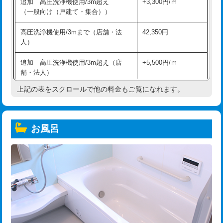
追加 高圧洗浄機使用/3m超え
+3,300円/ｍ
（一般向け（戸建て・集合））
高圧洗浄機使用/3mまで（店舗・法
42,350円
人）
追加 高圧洗浄機使用/3m超え（店
+5,500円/ｍ
舗・法人）
上記の表をスクロールで他の料金もご覧になれます。
高度高圧洗浄換
現地調査
トーラー作業
16,500円
お風呂
トーラー機使用/3mまで
33,000円
追加トーラー機使用/3m超え
+3,300円
カメラ調査
33,000円
桝清掃
8,800円
止水・漏水調査・防水処理・清掃・修
11,000円