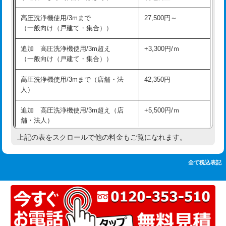
追加人工
16,500円
持込商品取付（単水栓）
13,200円
高圧洗浄機使用/3mまで
27,500円～
廃棄・処分
現場見積
（一般向け（戸建て・集合））
持込商品取付（混合水栓）
16,500円
※給水管工事は20mmまでの価格です。
追加 高圧洗浄機使用/3m超え
+3,300円/ｍ
持込商品取付（浄水器・分岐水栓）
16,500円
（一般向け（戸建て・集合））
排水管工事（土の掘削・埋め戻し作
11,000円~
高圧洗浄機使用/3mまで（店舗・法
42,350円
業）
人）
排水管工事（排水管工事/3ｍまで）
55,000円
追加 高圧洗浄機使用/3m超え（店
+5,500円/ｍ
舗・法人）
排水管工事（追加 排水管工事/3ｍ超
+11,000円
え）
上記の表をスクロールで他の料金もご覧になれます。
高度高圧洗浄換
現地調査
マス交換（土の掘削・埋め戻し作業）
11,000円~
トーラー作業
16,500円
全て税込表記
マス交換（深さ50㎝未満）
55,000円
トーラー機使用/3mまで
33,000円
マス交換（深さ50㎝以上）
66,000円
追加トーラー機使用/3m超え
+3,300円
コンクリート斫り（厚さ10㎝まで）
27,500円
カメラ調査
33,000円