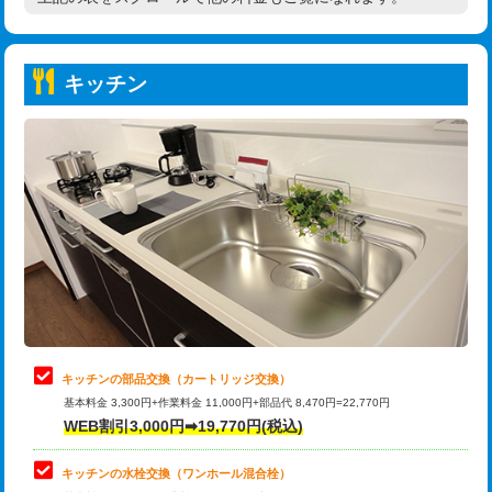
高度高圧洗浄換
現地調査
持込商品取付（普通便座⇔温水洗浄便
22,000円
トーラー作業
16,500円
座）
キッチン
トーラー機使用/3mまで
33,000円
給水管工事※（ホール加工)
16,500円
追加トーラー機使用/3m超え
+3,300円
給水管工事※（バンド止め)
3,300円
カメラ調査
33,000円
給水管工事※（支持金具設置)
5,500円
桝清掃
8,800円
給水管工事※（保温材使用（バンド止
5,500円
め込み）)
止水・漏水調査・防水処理・清掃・修
11,000円
理・調整・分解・加工など（軽作業）
給水管工事※（土の掘削・埋め戻し作
11,000円
業)
止水・漏水調査・防水処理・清掃・修
22,000円
理・調整・分解・加工など（中作業）
給水管工事※（塩ビ管（VP・HI）使
33,000円
キッチンの部品交換（カートリッジ交換）
用/3ｍまで)
基本料金 3,300円+作業料金 11,000円+部品代 8,470円=22,770円
止水・漏水調査・防水処理・清掃・修
33,000円
WEB割引3,000円➡19,770円(税込)
理・調整・分解・加工など（重作業）
給水管工事※（塩ビ管（VP・HI）使
+8,800円
用（追加）/3ｍ超え)
キッチンの水栓交換（ワンホール混合栓）
お風呂タンク脱着
16,500円