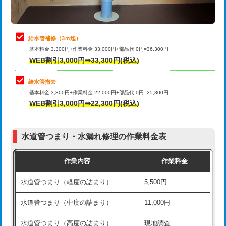
理・調整・分解・加工など（軽作業）
排水管工事（追加 排水管工事/3ｍ超
+11,000円
止水・漏水調査・防水処理・清掃・修
22,000円
え）
理・調整・分解・加工など（中作業）
給水管補修（3ｍ迄）
マス交換（土の掘削・埋め戻し作業）
11,000円~
基本料金 3,300円+作業料金 33,000円+部品代 0円=36,300円
止水・漏水調査・防水処理・清掃・修
33,000円
WEB割引3,000円➡33,300円(税込)
理・調整・分解・加工など（重作業）
マス交換（深さ50㎝未満）
55,000円
給水管撤去
その他部品の脱着
8,800円～
マス交換（深さ50㎝以上）
66,000円
基本料金 3,300円+作業料金 22,000円+部品代 0円=25,300円
WEB割引3,000円➡22,300円(税込)
交換・取付（タンク）
22,000円+材料費
コンクリート斫り（厚さ10㎝まで）
27,500円
交換・取付(単水栓（壁付・デッキ
13,200円+材料費
コンクリート斫り（厚さ10㎝超え）
38,500円
式）)
水道管つまり・水漏れ修理の作業料金表
モルタル補修（厚さ10㎝まで）
27,500円
交換・取付(混合水栓（壁付・デッキ
16,500円+材料費
作業内容
作業料金
式・ワンホール）)
モルタル補修（厚さ10㎝超え）
38,500円
水道管つまり（軽度の詰まり）
5,500円
交換・取付(排水栓・排水トラップ
22,000円+材料費
洗面台設置
38,500円
（P/S/ポップアップ））
水道管つまり（中度の詰まり）
11,000円
化粧台設置
22,000円
交換・取付（その他部品）
11,000円+材料費
水道管つまり（高度の詰まり）
現地調査