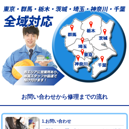
給水管工事※（塩ビ管（VP・HI）使
33,000円
用/3ｍまで)
給水管工事※（塩ビ管（VP・HI）使
+8,800円
用（追加）/3ｍ超え)
給水管工事※（ライニング鋼管・銅
44,000円
管・ポリ管・HT管使用/3ｍまで)
給水管工事※（ライニング鋼管・銅
+8,800円
管・ポリ管・HT管使用/3ｍ超え)
マス交換（土の掘削・埋め戻し作業）
11,000円~
マス交換（深さ50㎝未満）
55,000円
お問い合わせから修理までの流れ
マス交換（深さ50㎝以上）
66,000円
コンクリート斫り（厚さ10㎝まで）
27,500円
1.お問い合わせ
コンクリート斫り（厚さ10㎝超え）
38,500円