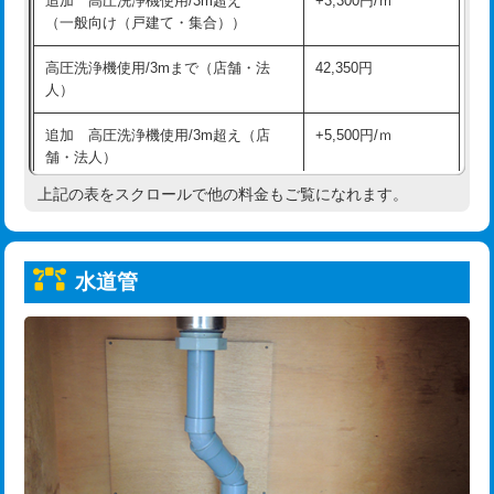
追加 高圧洗浄機使用/3m超え
+3,300円/ｍ
給水管工事※（保温材使用（バンド止
5,500円
（一般向け（戸建て・集合））
め込み）)
高圧洗浄機使用/3mまで（店舗・法
42,350円
給水管工事※（土の掘削・埋め戻し作
11,000円
人）
業)
追加 高圧洗浄機使用/3m超え（店
+5,500円/ｍ
給水管工事※（塩ビ管（VP・HI）使
33,000円
舗・法人）
用/3ｍまで)
上記の表をスクロールで他の料金もご覧になれます。
高度高圧洗浄換
現地調査
給水管工事※（塩ビ管（VP・HI）使
+8,800円
用（追加）/3ｍ超え)
トーラー作業
16,500円
給水管工事※（ライニング鋼管・銅
44,000円
水道管
トーラー機使用/3mまで
33,000円
管・ポリ管・HT管使用/3ｍまで)
追加トーラー機使用/3m超え
+3,300円
給水管工事※（ライニング鋼管・銅
+8,800円
管・ポリ管・HT管使用/3ｍ超え)
カメラ調査
33,000円
排水管工事（土の掘削・埋め戻し作
11,000円~
桝清掃
8,800円
業）
止水・漏水調査・防水処理・清掃・修
11,000円
排水管工事（排水管工事/3ｍまで）
55,000円