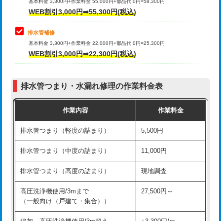
式）)
基本料金 3,300円+作業料金 55,000円+部品代 0円=58,300円
コンクリート斫り（厚さ10㎝超え）
38,500円
WEB割引3,000円➡55,300円(税込)
交換・取付(混合水栓（壁付・デッキ
16,500円+材料費
式・ワンホール）)
モルタル補修（厚さ10㎝まで）
27,500円
排水管補修
基本料金 3,300円+作業料金 22,000円+部品代 0円=25,300円
交換・取付(排水栓・排水トラップ
22,000円+材料費
モルタル補修（厚さ10㎝超え）
38,500円
WEB割引3,000円➡22,300円(税込)
（P/S/ポップアップ））
台所シンク・作業台設置
現場見積
交換・取付（その他部品）
11,000円+材料費
排水管つまり・水漏れ修理の作業料金表
追加人工
16,500円
持込商品取付（単水栓）
13,200円
作業内容
作業料金
廃棄・処分
現場見積
持込商品取付（混合水栓）
16,500円
排水管つまり（軽度の詰まり）
5,500円
※給水管工事は20mmまでの価格です。
持込商品取付（浄水器・分岐水栓）
16,500円
排水管つまり（中度の詰まり）
11,000円
給水管工事※（ホール加工)
16,500円
排水管つまり（高度の詰まり）
現地調査
給水管工事※（バンド止め)
3,300円
高圧洗浄機使用/3mまで
27,500円～
（一般向け（戸建て・集合））
給水管工事※（支持金具設置)
5,500円