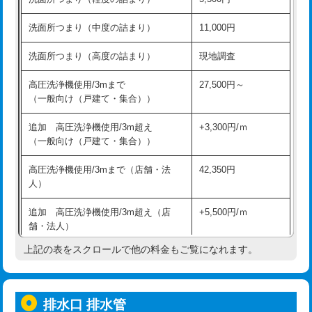
モルタル補修（厚さ10㎝超え）
38,500円
持込商品取付（混合水栓）
16,500円
洗面所つまり（中度の詰まり）
11,000円
洗面台設置
38,500円
持込商品取付（浄水器・分岐水栓）
16,500円
洗面所つまり（高度の詰まり）
現地調査
バスタブ設置
現場見積
給水管工事※（ホール加工)
16,500円
高圧洗浄機使用/3mまで
27,500円～
追加人工
16,500円
（一般向け（戸建て・集合））
給水管工事※（バンド止め)
3,300円
廃棄・処分
現場見積
追加 高圧洗浄機使用/3m超え
+3,300円/ｍ
給水管工事※（支持金具設置)
5,500円
（一般向け（戸建て・集合））
※給水管工事は20mmまでの価格です。
給水管工事※（保温材使用（バンド止
5,500円
高圧洗浄機使用/3mまで（店舗・法
42,350円
め込み）)
人）
給水管工事※（土の掘削・埋め戻し作
11,000円
追加 高圧洗浄機使用/3m超え（店
+5,500円/ｍ
業)
舗・法人）
給水管工事※（塩ビ管（VP・HI）使
33,000円
上記の表をスクロールで他の料金もご覧になれます。
高度高圧洗浄換
現地調査
用/3ｍまで)
トーラー作業
16,500円
給水管工事※（塩ビ管（VP・HI）使
+8,800円
用（追加）/3ｍ超え)
排水口 排水管
トーラー機使用/3mまで
33,000円