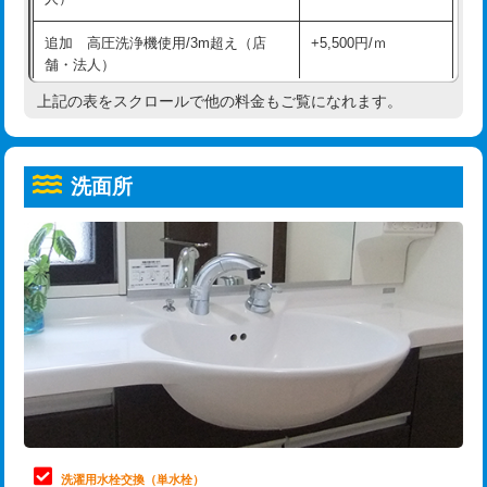
給水管工事※（ホール加工)
16,500円
コンクリート斫り（厚さ10㎝超え）
38,500円
追加 高圧洗浄機使用/3m超え（店
+5,500円/ｍ
給水管工事※（バンド止め)
3,300円
モルタル補修（厚さ10㎝まで）
27,500円
舗・法人）
給水管工事※（支持金具設置)
5,500円
モルタル補修（厚さ10㎝超え）
38,500円
上記の表をスクロールで他の料金もご覧になれます。
高度高圧洗浄換
現地調査
給水管工事※（保温材使用（バンド止
5,500円
洗面台設置
38,500円
トーラー作業
16,500円
め込み）)
洗面所
追加人工
16,500円
トーラー機使用/3mまで
33,000円
給水管工事※（土の掘削・埋め戻し作
11,000円
業)
廃棄・処分
現場見積
追加トーラー機使用/3m超え
+3,300円
給水管工事※（塩ビ管（VP・HI）使
33,000円
※給水管工事は20mmまでの価格です。
カメラ調査
33,000円
用/3ｍまで)
桝清掃
8,800円
給水管工事※（塩ビ管（VP・HI）使
+8,800円
用（追加）/3ｍ超え)
止水・漏水調査・防水処理・清掃・修
11,000円
理・調整・分解・加工など（軽作業）
給水管工事※（ライニング鋼管・銅
44,000円
管・ポリ管・HT管使用/3ｍまで)
止水・漏水調査・防水処理・清掃・修
22,000円
理・調整・分解・加工など（中作業）
給水管工事※（ライニング鋼管・銅
+8,800円
洗濯用水栓交換（単水栓）