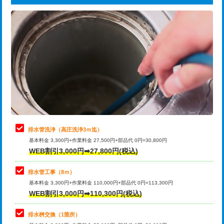
給水管工事※（ライニング鋼管・銅
44,000円
追加トーラー機使用/3m超え
+3,300円
管・ポリ管・HT管使用/3ｍまで)
カメラ調査
33,000円
給水管工事※（ライニング鋼管・銅
+8,800円
管・ポリ管・HT管使用/3ｍ超え)
桝清掃
8,800円
排水管工事（土の掘削・埋め戻し作
11,000円~
止水・漏水調査・防水処理・清掃・修
11,000円
業）
理・調整・分解・加工など（軽作業）
排水管工事（排水管工事/3ｍまで）
55,000円
止水・漏水調査・防水処理・清掃・修
22,000円
理・調整・分解・加工など（中作業）
排水管工事（追加 排水管工事/3ｍ超
+11,000円
排水管洗浄（高圧洗浄3ｍ迄）
え）
基本料金 3,300円+作業料金 27,500円+部品代 0円=30,800円
止水・漏水調査・防水処理・清掃・修
33,000円
WEB割引3,000円➡27,800円(税込)
理・調整・分解・加工など（重作業）
マス交換（土の掘削・埋め戻し作業）
11,000円~
排水管工事（8ｍ）
その他部品の脱着
8,800円～
マス交換（深さ50㎝未満）
55,000円
基本料金 3,300円+作業料金 110,000円+部品代 0円=113,300円
WEB割引3,000円➡110,300円(税込)
交換・取付（タンク）
22,000円+材料費
マス交換（深さ50㎝以上）
66,000円
交換・取付(単水栓（壁付・デッキ
13,200円+材料費
コンクリート斫り（厚さ10㎝まで）
27,500円
排水桝交換（1箇所）