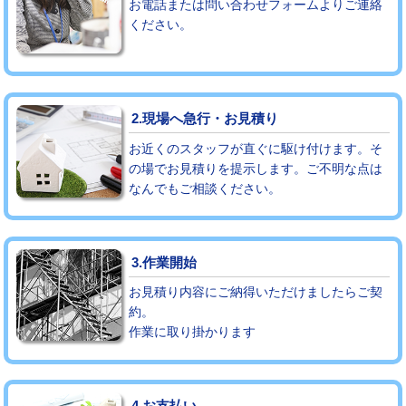
お電話または問い合わせフォームよりご連絡
ください。
モルタル補修（厚さ10㎝まで）
27,500円
モルタル補修（厚さ10㎝超え）
38,500円
追加人工
16,500円
2.現場へ急行・お見積り
廃棄・処分
現場見積
お近くのスタッフが直ぐに駆け付けます。そ
の場でお見積りを提示します。ご不明な点は
なんでもご相談ください。
※給水管工事は20mmまでの価格です。
3.作業開始
お見積り内容にご納得いただけましたらご契
約。
作業に取り掛かります
4.お支払い