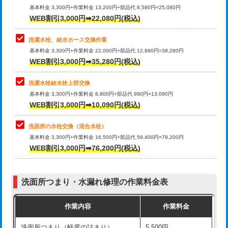
管・ポリ管・HT管使用/3ｍ超え)
基本料金 3,300円+作業料金 13,200円+部品代 8,580円=25,080円
止水・漏水調査・防水処理・清掃・修
33,000円
WEB割引3,000円➡22,080円(税込)
理・調整・分解・加工など（重作業）
排水管工事（土の掘削・埋め戻し作
11,000円~
業）
洗濯水栓、給水ホース交換作業
キッチンタンク脱着
16,500円
基本料金 3,300円+作業料金 22,000円+部品代 12,980円=38,280円
排水管工事（排水管工事/3ｍまで）
55,000円
WEB割引3,000円➡35,280円(税込)
その他部品の脱着
8,800円～
排水管工事（追加 排水管工事/3ｍ超
+11,000円
交換・取付（タンク）
22,000円+材料費
洗濯水栓給水栓上部交換
え）
基本料金 3,300円+作業料金 8,800円+部品代 990円=13,090円
交換・取付(単水栓（壁付・デッキ
13,200円+材料費
WEB割引3,000円➡10,090円(税込)
マス交換（土の掘削・埋め戻し作業）
11,000円~
式）)
洗面所の水栓交換（混合水栓）
マス交換（深さ50㎝未満）
55,000円
交換・取付(混合水栓（壁付・デッキ
16,500円+材料費
基本料金 3,300円+作業料金 16,500円+部品代 59,400円=79,200円
式・ワンホール）)
WEB割引3,000円➡76,200円(税込)
マス交換（深さ50㎝以上）
66,000円
交換・取付(排水栓・排水トラップ
22,000円+材料費
コンクリート斫り（厚さ10㎝まで）
27,500円
（P/S/ポップアップ））
洗面所つまり・水漏れ修理の作業料金表
コンクリート斫り（厚さ10㎝超え）
38,500円
交換・取付（その他部品）
11,000円+材料費
作業内容
作業料金
モルタル補修（厚さ10㎝まで）
27,500円
持込商品取付（単水栓）
13,200円
洗面所つまり（軽度の詰まり）
5,500円