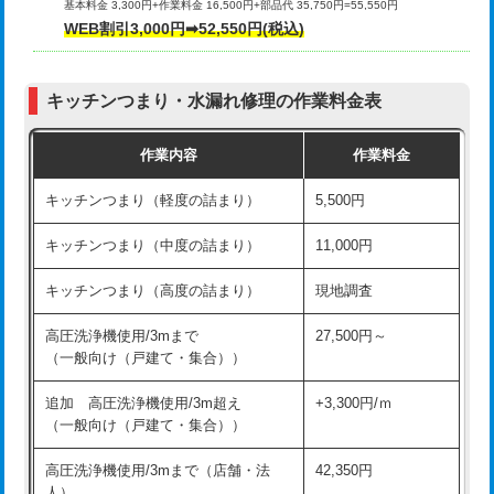
基本料金 3,300円+作業料金 16,500円+部品代 35,750円=55,550円
給水管工事※（ライニング鋼管・銅
44,000円
WEB割引3,000円➡52,550円(税込)
その他部品の脱着
8,800円～
管・ポリ管・HT管使用/3ｍまで)
交換・取付（タンク）
22,000円+材料費
給水管工事※（ライニング鋼管・銅
+8,800円
管・ポリ管・HT管使用/3ｍ超え)
キッチンつまり・水漏れ修理の作業料金表
交換・取付(単水栓（壁付・デッキ
13,200円+材料費
式）)
排水管工事（土の掘削・埋め戻し作
11,000円~
作業内容
作業料金
業）
交換・取付(混合水栓（壁付・デッキ
16,500円+材料費
キッチンつまり（軽度の詰まり）
5,500円
式・ワンホール）)
排水管工事（排水管工事/3ｍまで）
55,000円
キッチンつまり（中度の詰まり）
11,000円
交換・取付(排水栓・排水トラップ
22,000円+材料費
排水管工事（追加 排水管工事/3ｍ超
+11,000円
（P/S/ポップアップ））
え）
キッチンつまり（高度の詰まり）
現地調査
交換・取付（その他部品）
11,000円+材料費
マス交換（土の掘削・埋め戻し作業）
11,000円~
高圧洗浄機使用/3mまで
27,500円～
（一般向け（戸建て・集合））
持込商品取付（単水栓）
13,200円
マス交換（深さ50㎝未満）
55,000円
追加 高圧洗浄機使用/3m超え
+3,300円/ｍ
持込商品取付（混合水栓）
16,500円
マス交換（深さ50㎝以上）
66,000円
（一般向け（戸建て・集合））
持込商品取付（浄水器・分岐水栓）
16,500円
コンクリート斫り（厚さ10㎝まで）
27,500円
高圧洗浄機使用/3mまで（店舗・法
42,350円
人）