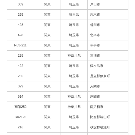
369
関東
埼玉県
戸田市
265
関東
埼玉県
志木市
428
関東
埼玉県
桶川市
428
関東
埼玉県
北本市
R03-211
関東
埼玉県
幸手市
228
関東
神奈川県
三浦市
422
関東
埼玉県
鶴ヶ島市
255
関東
埼玉県
足立郡伊奈町
329
関東
埼玉県
入間市
614
関東
神奈川県
座間市
南第252
関東
神奈川県
南足柄市
R02125
関東
埼玉県
比企郡鳩山町
216
関東
埼玉県
秩父郡横瀬町