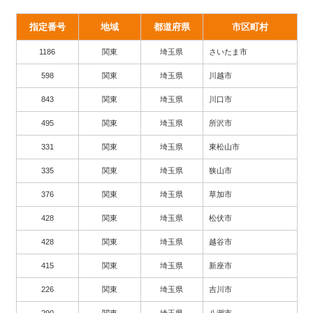
指定番号
地域
都道府県
市区町村
1186
関東
埼玉県
さいたま市
598
関東
埼玉県
川越市
843
関東
埼玉県
川口市
495
関東
埼玉県
所沢市
331
関東
埼玉県
東松山市
335
関東
埼玉県
狭山市
376
関東
埼玉県
草加市
428
関東
埼玉県
松伏市
428
関東
埼玉県
越谷市
415
関東
埼玉県
新座市
226
関東
埼玉県
吉川市
290
関東
埼玉県
八潮市