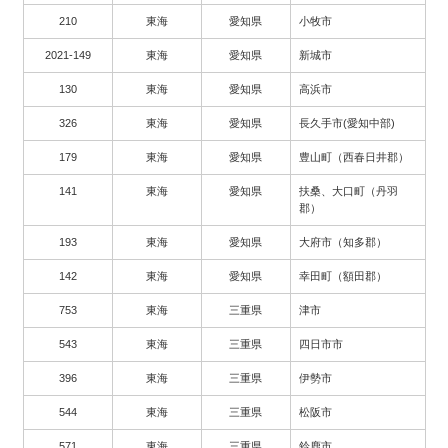
210
東海
愛知県
小牧市
2021-149
東海
愛知県
新城市
130
東海
愛知県
高浜市
326
東海
愛知県
長久手市(愛知中部)
179
東海
愛知県
豊山町（西春日井郡）
141
東海
愛知県
扶桑、大口町（丹羽
郡）
193
東海
愛知県
大府市（知多郡）
142
東海
愛知県
幸田町（額田郡）
753
東海
三重県
津市
543
東海
三重県
四日市市
396
東海
三重県
伊勢市
544
東海
三重県
松阪市
571
東海
三重県
鈴鹿市