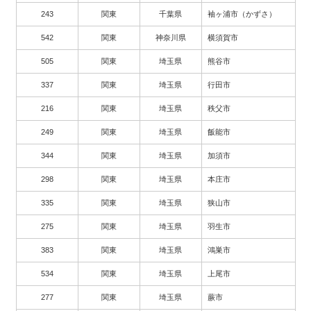
243
関東
千葉県
袖ヶ浦市（かずさ）
542
関東
神奈川県
横須賀市
505
関東
埼玉県
熊谷市
337
関東
埼玉県
行田市
216
関東
埼玉県
秩父市
249
関東
埼玉県
飯能市
344
関東
埼玉県
加須市
298
関東
埼玉県
本庄市
335
関東
埼玉県
狭山市
275
関東
埼玉県
羽生市
383
関東
埼玉県
鴻巣市
534
関東
埼玉県
上尾市
277
関東
埼玉県
蕨市