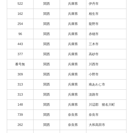
522
関西
兵庫県
伊丹市
162
関西
兵庫県
相生市
254
関西
兵庫県
龍野市
96
関西
兵庫県
赤穂市
443
関西
兵庫県
三木市
377
関西
兵庫県
高砂市
番号無
関西
兵庫県
川西市
309
関西
兵庫県
小野市
313
関西
兵庫県
南あわじ市
313
関西
兵庫県
淡路市
148
関西
兵庫県
川辺郡 猪名川町
739
関西
奈良県
奈良市
262
関西
奈良県
大和高田市