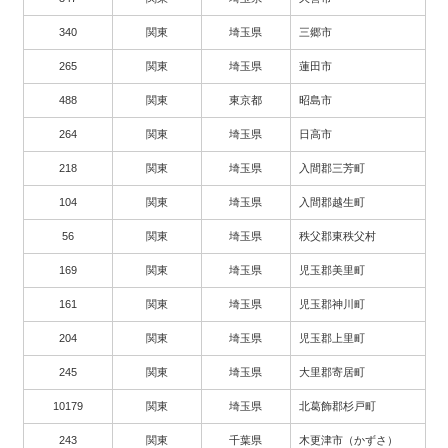
340
関東
埼玉県
三郷市
265
関東
埼玉県
蓮田市
488
関東
東京都
昭島市
264
関東
埼玉県
日高市
218
関東
埼玉県
入間郡三芳町
104
関東
埼玉県
入間郡越生町
56
関東
埼玉県
秩父郡東秩父村
169
関東
埼玉県
児玉郡美里町
161
関東
埼玉県
児玉郡神川町
204
関東
埼玉県
児玉郡上里町
245
関東
埼玉県
大里郡寄居町
10179
関東
埼玉県
北葛飾郡杉戸町
243
関東
千葉県
木更津市（かずさ）