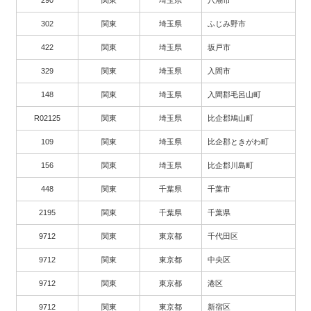
302
関東
埼玉県
ふじみ野市
422
関東
埼玉県
坂戸市
329
関東
埼玉県
入間市
148
関東
埼玉県
入間郡毛呂山町
R02125
関東
埼玉県
比企郡鳩山町
109
関東
埼玉県
比企郡ときがわ町
156
関東
埼玉県
比企郡川島町
448
関東
千葉県
千葉市
2195
関東
千葉県
千葉県
9712
関東
東京都
千代田区
9712
関東
東京都
中央区
9712
関東
東京都
港区
9712
関東
東京都
新宿区