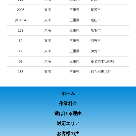
2003
東海
三重県
尾鷲市
第2014
東海
三重県
亀山市
179
東海
三重県
鳥羽市
62
東海
三重県
熊野市
385
東海
三重県
伊賀市
61
東海
三重県
桑名郡木曽岬町
158
東海
三重県
員弁郡東員町
ホーム
作業料金
選ばれる理由
対応エリア
お客様の声