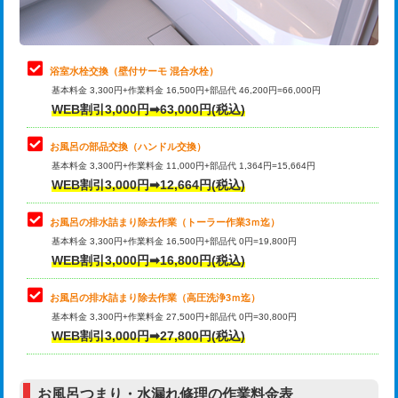
理・調整・分解・加工など（軽作業）
止水・漏水調査・防水処理・清掃・修
22,000円
理・調整・分解・加工など（中作業）
浴室水栓交換（壁付サーモ 混合水栓）
基本料金 3,300円+作業料金 16,500円+部品代 46,200円=66,000円
止水・漏水調査・防水処理・清掃・修
33,000円
WEB割引3,000円➡63,000円(税込)
理・調整・分解・加工など（重作業）
お風呂の部品交換（ハンドル交換）
トイレタンク脱着
16,500円
基本料金 3,300円+作業料金 11,000円+部品代 1,364円=15,664円
WEB割引3,000円➡12,664円(税込)
トイレ便器脱着
16,500円
タンクレストイレ脱着
33,000円
お風呂の排水詰まり除去作業（トーラー作業3ｍ迄）
基本料金 3,300円+作業料金 16,500円+部品代 0円=19,800円
小便器トイレ脱着
現地見積
WEB割引3,000円➡16,800円(税込)
その他部品の脱着
8,800円～
お風呂の排水詰まり除去作業（高圧洗浄3ｍ迄）
基本料金 3,300円+作業料金 27,500円+部品代 0円=30,800円
交換・取付（タンク）
22,000円+材料費
WEB割引3,000円➡27,800円(税込)
交換・取付（便器）
22,000円+材料費
お風呂つまり・水漏れ修理の作業料金表