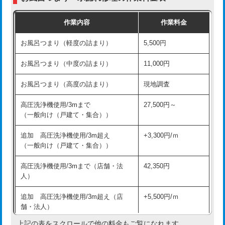
交換・取付（普通便座）
11,000円+材料費
作業内容
作業料金
交換・取付（温水洗浄便座）
16,500円+材料費
お風呂つまり（軽度の詰まり）
5,500円
交換・取付(単水栓（壁付・デッキ
13,200円+材料費
式）)
お風呂つまり（中度の詰まり）
11,000円
交換・取付(混合水栓（壁付・デッキ
16,500円+材料費
お風呂つまり（高度の詰まり）
現地調査
式・ワンホール）)
高圧洗浄機使用/3mまで
27,500円～
交換・取付(排水栓・排水トラップ
22,000円+材料費
（一般向け（戸建て・集合））
（P/S/ポップアップ））
追加 高圧洗浄機使用/3m超え
+3,300円/ｍ
交換・取付（その他部品）
11,000円+材料費
（一般向け（戸建て・集合））
持込商品取付（単水栓）
13,200円
高圧洗浄機使用/3mまで（店舗・法
42,350円
人）
持込商品取付（混合水栓）
16,500円
追加 高圧洗浄機使用/3m超え（店
+5,500円/ｍ
持込商品取付（浄水器・分岐水栓）
16,500円
舗・法人）
持込商品取付（温水洗浄便座）
22,000円
上記の表をスクロールで他の料金もご覧になれます。