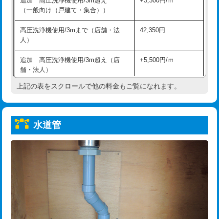
追加 高圧洗浄機使用/3m超え
+3,300円/ｍ
給水管工事※（保温材使用（バンド止
5,500円
（一般向け（戸建て・集合））
め込み）)
高圧洗浄機使用/3mまで（店舗・法
42,350円
給水管工事※（土の掘削・埋め戻し作
11,000円
人）
業)
追加 高圧洗浄機使用/3m超え（店
+5,500円/ｍ
給水管工事※（塩ビ管（VP・HI）使
33,000円
舗・法人）
用/3ｍまで)
上記の表をスクロールで他の料金もご覧になれます。
高度高圧洗浄換
現地調査
給水管工事※（塩ビ管（VP・HI）使
+8,800円
用（追加）/3ｍ超え)
トーラー作業
16,500円
給水管工事※（ライニング鋼管・銅
44,000円
水道管
トーラー機使用/3mまで
33,000円
管・ポリ管・HT管使用/3ｍまで)
追加トーラー機使用/3m超え
+3,300円
給水管工事※（ライニング鋼管・銅
+8,800円
管・ポリ管・HT管使用/3ｍ超え)
カメラ調査
33,000円
排水管工事（土の掘削・埋め戻し作
11,000円~
桝清掃
8,800円
業）
止水・漏水調査・防水処理・清掃・修
11,000円
排水管工事（排水管工事/3ｍまで）
55,000円