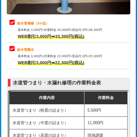
理・調整・分解・加工など（軽作業）
排水管工事（追加 排水管工事/3ｍ超
+11,000円
止水・漏水調査・防水処理・清掃・修
22,000円
え）
理・調整・分解・加工など（中作業）
給水管補修（3ｍ迄）
マス交換（土の掘削・埋め戻し作業）
11,000円~
基本料金 3,300円+作業料金 33,000円+部品代 0円=36,300円
止水・漏水調査・防水処理・清掃・修
33,000円
WEB割引3,000円➡33,300円(税込)
理・調整・分解・加工など（重作業）
マス交換（深さ50㎝未満）
55,000円
給水管撤去
その他部品の脱着
8,800円～
マス交換（深さ50㎝以上）
66,000円
基本料金 3,300円+作業料金 22,000円+部品代 0円=25,300円
WEB割引3,000円➡22,300円(税込)
交換・取付（タンク）
22,000円+材料費
コンクリート斫り（厚さ10㎝まで）
27,500円
交換・取付(単水栓（壁付・デッキ
13,200円+材料費
コンクリート斫り（厚さ10㎝超え）
38,500円
式）)
水道管つまり・水漏れ修理の作業料金表
モルタル補修（厚さ10㎝まで）
27,500円
交換・取付(混合水栓（壁付・デッキ
16,500円+材料費
作業内容
作業料金
式・ワンホール）)
モルタル補修（厚さ10㎝超え）
38,500円
水道管つまり（軽度の詰まり）
5,500円
交換・取付(排水栓・排水トラップ
22,000円+材料費
洗面台設置
38,500円
（P/S/ポップアップ））
水道管つまり（中度の詰まり）
11,000円
化粧台設置
22,000円
交換・取付（その他部品）
11,000円+材料費
水道管つまり（高度の詰まり）
現地調査