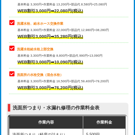
管・ポリ管・HT管使用/3ｍ超え)
基本料金 3,300円+作業料金 13,200円+部品代 8,580円=25,080円
止水・漏水調査・防水処理・清掃・修
33,000円
WEB割引3,000円➡22,080円(税込)
理・調整・分解・加工など（重作業）
排水管工事（土の掘削・埋め戻し作
11,000円~
業）
洗濯水栓、給水ホース交換作業
キッチンタンク脱着
16,500円
基本料金 3,300円+作業料金 22,000円+部品代 12,980円=38,280円
排水管工事（排水管工事/3ｍまで）
55,000円
WEB割引3,000円➡35,280円(税込)
その他部品の脱着
8,800円～
排水管工事（追加 排水管工事/3ｍ超
+11,000円
交換・取付（タンク）
22,000円+材料費
洗濯水栓給水栓上部交換
え）
基本料金 3,300円+作業料金 8,800円+部品代 990円=13,090円
交換・取付(単水栓（壁付・デッキ
13,200円+材料費
WEB割引3,000円➡10,090円(税込)
マス交換（土の掘削・埋め戻し作業）
11,000円~
式）)
洗面所の水栓交換（混合水栓）
マス交換（深さ50㎝未満）
55,000円
交換・取付(混合水栓（壁付・デッキ
16,500円+材料費
基本料金 3,300円+作業料金 16,500円+部品代 59,400円=79,200円
式・ワンホール）)
WEB割引3,000円➡76,200円(税込)
マス交換（深さ50㎝以上）
66,000円
交換・取付(排水栓・排水トラップ
22,000円+材料費
コンクリート斫り（厚さ10㎝まで）
27,500円
（P/S/ポップアップ））
洗面所つまり・水漏れ修理の作業料金表
コンクリート斫り（厚さ10㎝超え）
38,500円
交換・取付（その他部品）
11,000円+材料費
作業内容
作業料金
モルタル補修（厚さ10㎝まで）
27,500円
持込商品取付（単水栓）
13,200円
洗面所つまり（軽度の詰まり）
5,500円