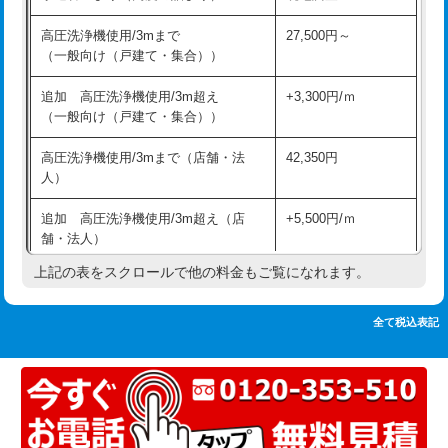
追加人工
16,500円
持込商品取付（単水栓）
13,200円
高圧洗浄機使用/3mまで
27,500円～
廃棄・処分
現場見積
（一般向け（戸建て・集合））
持込商品取付（混合水栓）
16,500円
※給水管工事は20mmまでの価格です。
追加 高圧洗浄機使用/3m超え
+3,300円/ｍ
持込商品取付（浄水器・分岐水栓）
16,500円
（一般向け（戸建て・集合））
排水管工事（土の掘削・埋め戻し作
11,000円~
高圧洗浄機使用/3mまで（店舗・法
42,350円
業）
人）
排水管工事（排水管工事/3ｍまで）
55,000円
追加 高圧洗浄機使用/3m超え（店
+5,500円/ｍ
舗・法人）
排水管工事（追加 排水管工事/3ｍ超
+11,000円
え）
上記の表をスクロールで他の料金もご覧になれます。
高度高圧洗浄換
現地調査
マス交換（土の掘削・埋め戻し作業）
11,000円~
トーラー作業
16,500円
全て税込表記
マス交換（深さ50㎝未満）
55,000円
トーラー機使用/3mまで
33,000円
マス交換（深さ50㎝以上）
66,000円
追加トーラー機使用/3m超え
+3,300円
コンクリート斫り（厚さ10㎝まで）
27,500円
カメラ調査
33,000円