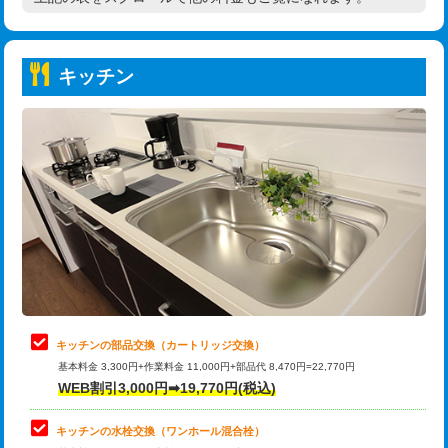
高度高圧洗浄換
現地調査
持込商品取付（普通便座⇔温水洗浄便
22,000円
トーラー作業
16,500円
座）
キッチン
トーラー機使用/3mまで
33,000円
給水管工事※（ホール加工)
16,500円
追加トーラー機使用/3m超え
+3,300円
給水管工事※（バンド止め)
3,300円
カメラ調査
33,000円
給水管工事※（支持金具設置)
5,500円
桝清掃
8,800円
給水管工事※（保温材使用（バンド止
5,500円
め込み）)
止水・漏水調査・防水処理・清掃・修
11,000円
理・調整・分解・加工など（軽作業）
給水管工事※（土の掘削・埋め戻し作
11,000円
業)
止水・漏水調査・防水処理・清掃・修
22,000円
理・調整・分解・加工など（中作業）
給水管工事※（塩ビ管（VP・HI）使
33,000円
キッチンの部品交換（カートリッジ交換）
用/3ｍまで)
基本料金 3,300円+作業料金 11,000円+部品代 8,470円=22,770円
止水・漏水調査・防水処理・清掃・修
33,000円
WEB割引3,000円➡19,770円(税込)
理・調整・分解・加工など（重作業）
給水管工事※（塩ビ管（VP・HI）使
+8,800円
用（追加）/3ｍ超え)
キッチンの水栓交換（ワンホール混合栓）
お風呂タンク脱着
16,500円