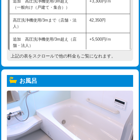
追加 高圧洗浄機使用/3m超え
+3,300円/ｍ
（一般向け（戸建て・集合））
高圧洗浄機使用/3mまで（店舗・法
42,350円
人）
追加 高圧洗浄機使用/3m超え（店
+5,500円/ｍ
舗・法人）
上記の表をスクロールで他の料金もご覧になれます。
高度高圧洗浄換
現地調査
トーラー作業
16,500円
お風呂
トーラー機使用/3mまで
33,000円
追加トーラー機使用/3m超え
+3,300円
カメラ調査
33,000円
桝清掃
8,800円
止水・漏水調査・防水処理・清掃・修
11,000円