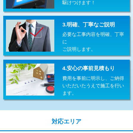
駆けつけます！
交換・取付(排水栓・排水トラップ
22,000円+材料費
（P/S/ポップアップ））
交換・取付（その他部品）
11,000円+材料費
3.明確、丁寧なご説明
必要な工事内容を明確、丁寧
持込商品取付（単水栓）
13,200円
に
持込商品取付（混合水栓）
16,500円
ご説明します。
持込商品取付（浄水器・分岐水栓）
16,500円
4.安心の事前見積もり
給水管工事※（ホール加工)
16,500円
費用を事前に明示し、ご納得
給水管工事※（バンド止め)
3,300円
いただいたうえで施工を行い
ます。
給水管工事※（支持金具設置)
5,500円
給水管工事※（保温材使用（バンド止
5,500円
め込み）)
対応エリア
給水管工事※（土の掘削・埋め戻し作
11,000円
業)