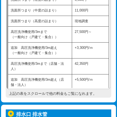
モルタル補修（厚さ10㎝超え）
38,500円
持込商品取付（混合水栓）
16,500円
洗面所つまり（中度の詰まり）
11,000円
洗面台設置
38,500円
持込商品取付（浄水器・分岐水栓）
16,500円
洗面所つまり（高度の詰まり）
現地調査
バスタブ設置
現場見積
給水管工事※（ホール加工)
16,500円
高圧洗浄機使用/3mまで
27,500円～
追加人工
16,500円
（一般向け（戸建て・集合））
給水管工事※（バンド止め)
3,300円
廃棄・処分
現場見積
追加 高圧洗浄機使用/3m超え
+3,300円/ｍ
給水管工事※（支持金具設置)
5,500円
（一般向け（戸建て・集合））
※給水管工事は20mmまでの価格です。
給水管工事※（保温材使用（バンド止
5,500円
高圧洗浄機使用/3mまで（店舗・法
42,350円
め込み）)
人）
給水管工事※（土の掘削・埋め戻し作
11,000円
追加 高圧洗浄機使用/3m超え（店
+5,500円/ｍ
業)
舗・法人）
給水管工事※（塩ビ管（VP・HI）使
33,000円
上記の表をスクロールで他の料金もご覧になれます。
高度高圧洗浄換
現地調査
用/3ｍまで)
トーラー作業
16,500円
給水管工事※（塩ビ管（VP・HI）使
+8,800円
用（追加）/3ｍ超え)
排水口 排水管
トーラー機使用/3mまで
33,000円