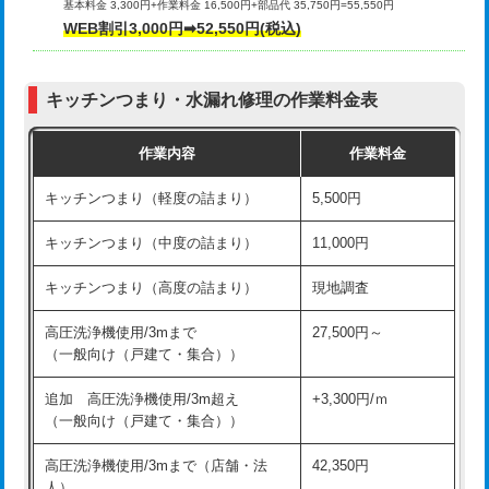
基本料金 3,300円+作業料金 16,500円+部品代 35,750円=55,550円
給水管工事※（ライニング鋼管・銅
44,000円
WEB割引3,000円➡52,550円(税込)
その他部品の脱着
8,800円～
管・ポリ管・HT管使用/3ｍまで)
交換・取付（タンク）
22,000円+材料費
給水管工事※（ライニング鋼管・銅
+8,800円
管・ポリ管・HT管使用/3ｍ超え)
キッチンつまり・水漏れ修理の作業料金表
交換・取付(単水栓（壁付・デッキ
13,200円+材料費
式）)
排水管工事（土の掘削・埋め戻し作
11,000円~
作業内容
作業料金
業）
交換・取付(混合水栓（壁付・デッキ
16,500円+材料費
キッチンつまり（軽度の詰まり）
5,500円
式・ワンホール）)
排水管工事（排水管工事/3ｍまで）
55,000円
キッチンつまり（中度の詰まり）
11,000円
交換・取付(排水栓・排水トラップ
22,000円+材料費
排水管工事（追加 排水管工事/3ｍ超
+11,000円
（P/S/ポップアップ））
え）
キッチンつまり（高度の詰まり）
現地調査
交換・取付（その他部品）
11,000円+材料費
マス交換（土の掘削・埋め戻し作業）
11,000円~
高圧洗浄機使用/3mまで
27,500円～
（一般向け（戸建て・集合））
持込商品取付（単水栓）
13,200円
マス交換（深さ50㎝未満）
55,000円
追加 高圧洗浄機使用/3m超え
+3,300円/ｍ
持込商品取付（混合水栓）
16,500円
マス交換（深さ50㎝以上）
66,000円
（一般向け（戸建て・集合））
持込商品取付（浄水器・分岐水栓）
16,500円
コンクリート斫り（厚さ10㎝まで）
27,500円
高圧洗浄機使用/3mまで（店舗・法
42,350円
人）