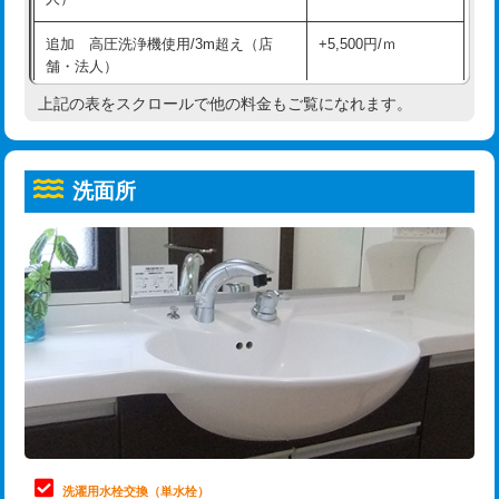
給水管工事※（ホール加工)
16,500円
コンクリート斫り（厚さ10㎝超え）
38,500円
追加 高圧洗浄機使用/3m超え（店
+5,500円/ｍ
給水管工事※（バンド止め)
3,300円
モルタル補修（厚さ10㎝まで）
27,500円
舗・法人）
給水管工事※（支持金具設置)
5,500円
モルタル補修（厚さ10㎝超え）
38,500円
上記の表をスクロールで他の料金もご覧になれます。
高度高圧洗浄換
現地調査
給水管工事※（保温材使用（バンド止
5,500円
洗面台設置
38,500円
トーラー作業
16,500円
め込み）)
洗面所
追加人工
16,500円
トーラー機使用/3mまで
33,000円
給水管工事※（土の掘削・埋め戻し作
11,000円
業)
廃棄・処分
現場見積
追加トーラー機使用/3m超え
+3,300円
給水管工事※（塩ビ管（VP・HI）使
33,000円
※給水管工事は20mmまでの価格です。
カメラ調査
33,000円
用/3ｍまで)
桝清掃
8,800円
給水管工事※（塩ビ管（VP・HI）使
+8,800円
用（追加）/3ｍ超え)
止水・漏水調査・防水処理・清掃・修
11,000円
理・調整・分解・加工など（軽作業）
給水管工事※（ライニング鋼管・銅
44,000円
管・ポリ管・HT管使用/3ｍまで)
止水・漏水調査・防水処理・清掃・修
22,000円
理・調整・分解・加工など（中作業）
給水管工事※（ライニング鋼管・銅
+8,800円
洗濯用水栓交換（単水栓）