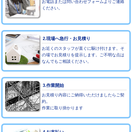
お電話または問い合わせフォームよりご連絡
ください。
モルタル補修（厚さ10㎝まで）
27,500円
モルタル補修（厚さ10㎝超え）
38,500円
追加人工
16,500円
2.現場へ急行・お見積り
廃棄・処分
現場見積
お近くのスタッフが直ぐに駆け付けます。そ
の場でお見積りを提示します。ご不明な点は
なんでもご相談ください。
※給水管工事は20mmまでの価格です。
3.作業開始
お見積り内容にご納得いただけましたらご契
約。
作業に取り掛かります
4.お支払い