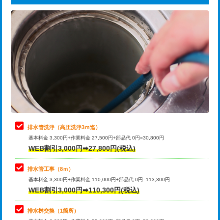
給水管工事※（ライニング鋼管・銅
44,000円
追加トーラー機使用/3m超え
+3,300円
管・ポリ管・HT管使用/3ｍまで)
カメラ調査
33,000円
給水管工事※（ライニング鋼管・銅
+8,800円
管・ポリ管・HT管使用/3ｍ超え)
桝清掃
8,800円
排水管工事（土の掘削・埋め戻し作
11,000円~
止水・漏水調査・防水処理・清掃・修
11,000円
業）
理・調整・分解・加工など（軽作業）
排水管工事（排水管工事/3ｍまで）
55,000円
止水・漏水調査・防水処理・清掃・修
22,000円
理・調整・分解・加工など（中作業）
排水管工事（追加 排水管工事/3ｍ超
+11,000円
排水管洗浄（高圧洗浄3ｍ迄）
え）
基本料金 3,300円+作業料金 27,500円+部品代 0円=30,800円
止水・漏水調査・防水処理・清掃・修
33,000円
WEB割引3,000円➡27,800円(税込)
理・調整・分解・加工など（重作業）
マス交換（土の掘削・埋め戻し作業）
11,000円~
排水管工事（8ｍ）
その他部品の脱着
8,800円～
マス交換（深さ50㎝未満）
55,000円
基本料金 3,300円+作業料金 110,000円+部品代 0円=113,300円
WEB割引3,000円➡110,300円(税込)
交換・取付（タンク）
22,000円+材料費
マス交換（深さ50㎝以上）
66,000円
交換・取付(単水栓（壁付・デッキ
13,200円+材料費
コンクリート斫り（厚さ10㎝まで）
27,500円
排水桝交換（1箇所）