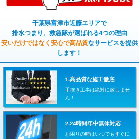
コンクリート斫り（厚さ10㎝超え）
38,500円
桝清掃
8,800円
モルタル補修（厚さ10㎝まで）
27,500円
千葉県富津市近藤エリアで
止水・漏水調査・防水処理・清掃・修
11,000円
理・調整・分解・加工など（軽作業）
排水つまり、救急隊が選ばれる4つの理由
モルタル補修（厚さ10㎝超え）
38,500円
安いだけではなく安心で高品質
なサービスを提供
止水・漏水調査・防水処理・清掃・修
22,000円
追加人工
16,500円
理・調整・分解・加工など（中作業）
します！
廃棄・処分
現場見積
止水・漏水調査・防水処理・清掃・修
33,000円
理・調整・分解・加工など（重作業）
1.高品質な施工徹底
その他部品の脱着
8,800円～
手抜き工事は絶対に致しませ
交換・取付（タンク）
22,000円+材料費
ん！
交換・取付(単水栓（壁付・デッキ
13,200円+材料費
式）)
2.24時間年中無休対応
交換・取付(混合水栓（壁付・デッキ
16,500円+材料費
式・ワンホール）)
お困りの時はいつでもすぐに