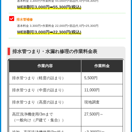
式）)
基本料金 3,300円+作業料金 55,000円+部品代 0円=58,300円
コンクリート斫り（厚さ10㎝超え）
38,500円
WEB割引3,000円➡55,300円(税込)
交換・取付(混合水栓（壁付・デッキ
16,500円+材料費
式・ワンホール）)
モルタル補修（厚さ10㎝まで）
27,500円
排水管補修
基本料金 3,300円+作業料金 22,000円+部品代 0円=25,300円
交換・取付(排水栓・排水トラップ
22,000円+材料費
モルタル補修（厚さ10㎝超え）
38,500円
WEB割引3,000円➡22,300円(税込)
（P/S/ポップアップ））
台所シンク・作業台設置
現場見積
交換・取付（その他部品）
11,000円+材料費
排水管つまり・水漏れ修理の作業料金表
追加人工
16,500円
持込商品取付（単水栓）
13,200円
作業内容
作業料金
廃棄・処分
現場見積
持込商品取付（混合水栓）
16,500円
排水管つまり（軽度の詰まり）
5,500円
※給水管工事は20mmまでの価格です。
持込商品取付（浄水器・分岐水栓）
16,500円
排水管つまり（中度の詰まり）
11,000円
給水管工事※（ホール加工)
16,500円
排水管つまり（高度の詰まり）
現地調査
給水管工事※（バンド止め)
3,300円
高圧洗浄機使用/3mまで
27,500円～
（一般向け（戸建て・集合））
給水管工事※（支持金具設置)
5,500円