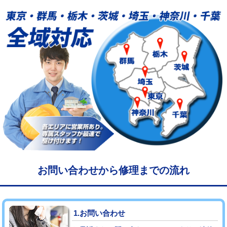
給水管工事※（塩ビ管（VP・HI）使
33,000円
用/3ｍまで)
給水管工事※（塩ビ管（VP・HI）使
+8,800円
用（追加）/3ｍ超え)
給水管工事※（ライニング鋼管・銅
44,000円
管・ポリ管・HT管使用/3ｍまで)
給水管工事※（ライニング鋼管・銅
+8,800円
管・ポリ管・HT管使用/3ｍ超え)
マス交換（土の掘削・埋め戻し作業）
11,000円~
マス交換（深さ50㎝未満）
55,000円
お問い合わせから修理までの流れ
マス交換（深さ50㎝以上）
66,000円
コンクリート斫り（厚さ10㎝まで）
27,500円
1.お問い合わせ
コンクリート斫り（厚さ10㎝超え）
38,500円