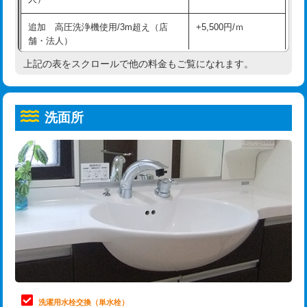
給水管工事※（ホール加工)
16,500円
コンクリート斫り（厚さ10㎝超え）
38,500円
追加 高圧洗浄機使用/3m超え（店
+5,500円/ｍ
給水管工事※（バンド止め)
3,300円
モルタル補修（厚さ10㎝まで）
27,500円
舗・法人）
給水管工事※（支持金具設置)
5,500円
モルタル補修（厚さ10㎝超え）
38,500円
上記の表をスクロールで他の料金もご覧になれます。
高度高圧洗浄換
現地調査
給水管工事※（保温材使用（バンド止
5,500円
洗面台設置
38,500円
トーラー作業
16,500円
め込み）)
洗面所
追加人工
16,500円
トーラー機使用/3mまで
33,000円
給水管工事※（土の掘削・埋め戻し作
11,000円
業)
廃棄・処分
現場見積
追加トーラー機使用/3m超え
+3,300円
給水管工事※（塩ビ管（VP・HI）使
33,000円
※給水管工事は20mmまでの価格です。
カメラ調査
33,000円
用/3ｍまで)
桝清掃
8,800円
給水管工事※（塩ビ管（VP・HI）使
+8,800円
用（追加）/3ｍ超え)
止水・漏水調査・防水処理・清掃・修
11,000円
理・調整・分解・加工など（軽作業）
給水管工事※（ライニング鋼管・銅
44,000円
管・ポリ管・HT管使用/3ｍまで)
止水・漏水調査・防水処理・清掃・修
22,000円
理・調整・分解・加工など（中作業）
給水管工事※（ライニング鋼管・銅
+8,800円
洗濯用水栓交換（単水栓）