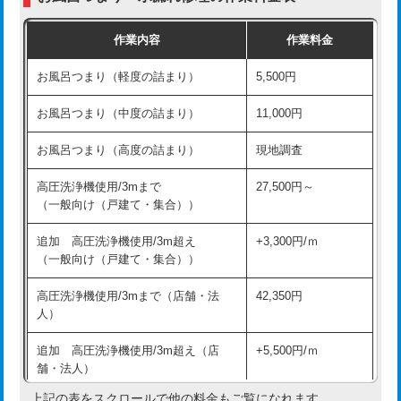
交換・取付（普通便座）
11,000円+材料費
作業内容
作業料金
交換・取付（温水洗浄便座）
16,500円+材料費
お風呂つまり（軽度の詰まり）
5,500円
交換・取付(単水栓（壁付・デッキ
13,200円+材料費
式）)
お風呂つまり（中度の詰まり）
11,000円
交換・取付(混合水栓（壁付・デッキ
16,500円+材料費
お風呂つまり（高度の詰まり）
現地調査
式・ワンホール）)
高圧洗浄機使用/3mまで
27,500円～
交換・取付(排水栓・排水トラップ
22,000円+材料費
（一般向け（戸建て・集合））
（P/S/ポップアップ））
追加 高圧洗浄機使用/3m超え
+3,300円/ｍ
交換・取付（その他部品）
11,000円+材料費
（一般向け（戸建て・集合））
持込商品取付（単水栓）
13,200円
高圧洗浄機使用/3mまで（店舗・法
42,350円
人）
持込商品取付（混合水栓）
16,500円
追加 高圧洗浄機使用/3m超え（店
+5,500円/ｍ
持込商品取付（浄水器・分岐水栓）
16,500円
舗・法人）
持込商品取付（温水洗浄便座）
22,000円
上記の表をスクロールで他の料金もご覧になれます。