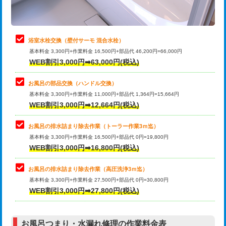
理・調整・分解・加工など（軽作業）
止水・漏水調査・防水処理・清掃・修
22,000円
理・調整・分解・加工など（中作業）
浴室水栓交換（壁付サーモ 混合水栓）
基本料金 3,300円+作業料金 16,500円+部品代 46,200円=66,000円
止水・漏水調査・防水処理・清掃・修
33,000円
WEB割引3,000円➡63,000円(税込)
理・調整・分解・加工など（重作業）
お風呂の部品交換（ハンドル交換）
トイレタンク脱着
16,500円
基本料金 3,300円+作業料金 11,000円+部品代 1,364円=15,664円
WEB割引3,000円➡12,664円(税込)
トイレ便器脱着
16,500円
タンクレストイレ脱着
33,000円
お風呂の排水詰まり除去作業（トーラー作業3ｍ迄）
基本料金 3,300円+作業料金 16,500円+部品代 0円=19,800円
小便器トイレ脱着
現地見積
WEB割引3,000円➡16,800円(税込)
その他部品の脱着
8,800円～
お風呂の排水詰まり除去作業（高圧洗浄3ｍ迄）
基本料金 3,300円+作業料金 27,500円+部品代 0円=30,800円
交換・取付（タンク）
22,000円+材料費
WEB割引3,000円➡27,800円(税込)
交換・取付（便器）
22,000円+材料費
お風呂つまり・水漏れ修理の作業料金表