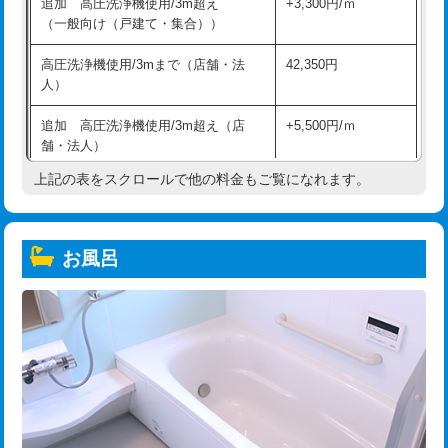
追加 高圧洗浄機使用/3m超え
+3,300円/ｍ
（一般向け（戸建て・集合））
高圧洗浄機使用/3mまで（店舗・法
42,350円
人）
追加 高圧洗浄機使用/3m超え（店
+5,500円/ｍ
舗・法人）
上記の表をスクロールで他の料金もご覧になれます。
高度高圧洗浄換
現地調査
トーラー作業
16,500円
お風呂
トーラー機使用/3mまで
33,000円
追加トーラー機使用/3m超え
+3,300円
カメラ調査
33,000円
桝清掃
8,800円
止水・漏水調査・防水処理・清掃・修
11,000円