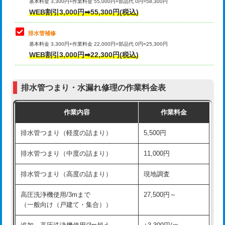
式）)
基本料金 3,300円+作業料金 55,000円+部品代 0円=58,300円
コンクリート斫り（厚さ10㎝超え）
38,500円
WEB割引3,000円➡55,300円(税込)
交換・取付(混合水栓（壁付・デッキ
16,500円+材料費
式・ワンホール）)
モルタル補修（厚さ10㎝まで）
27,500円
排水管補修
基本料金 3,300円+作業料金 22,000円+部品代 0円=25,300円
交換・取付(排水栓・排水トラップ
22,000円+材料費
モルタル補修（厚さ10㎝超え）
38,500円
WEB割引3,000円➡22,300円(税込)
（P/S/ポップアップ））
台所シンク・作業台設置
現場見積
交換・取付（その他部品）
11,000円+材料費
排水管つまり・水漏れ修理の作業料金表
追加人工
16,500円
持込商品取付（単水栓）
13,200円
作業内容
作業料金
廃棄・処分
現場見積
持込商品取付（混合水栓）
16,500円
排水管つまり（軽度の詰まり）
5,500円
※給水管工事は20mmまでの価格です。
持込商品取付（浄水器・分岐水栓）
16,500円
排水管つまり（中度の詰まり）
11,000円
給水管工事※（ホール加工)
16,500円
排水管つまり（高度の詰まり）
現地調査
給水管工事※（バンド止め)
3,300円
高圧洗浄機使用/3mまで
27,500円～
（一般向け（戸建て・集合））
給水管工事※（支持金具設置)
5,500円