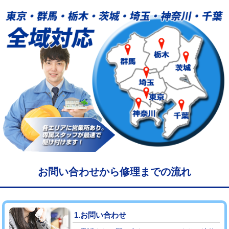
給水管工事※（塩ビ管（VP・HI）使
33,000円
用/3ｍまで)
給水管工事※（塩ビ管（VP・HI）使
+8,800円
用（追加）/3ｍ超え)
給水管工事※（ライニング鋼管・銅
44,000円
管・ポリ管・HT管使用/3ｍまで)
給水管工事※（ライニング鋼管・銅
+8,800円
管・ポリ管・HT管使用/3ｍ超え)
マス交換（土の掘削・埋め戻し作業）
11,000円~
マス交換（深さ50㎝未満）
55,000円
お問い合わせから修理までの流れ
マス交換（深さ50㎝以上）
66,000円
コンクリート斫り（厚さ10㎝まで）
27,500円
1.お問い合わせ
コンクリート斫り（厚さ10㎝超え）
38,500円