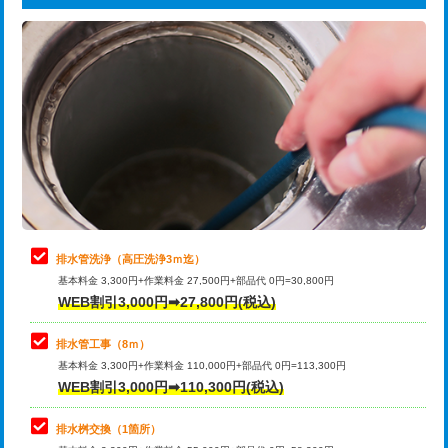
給水管工事※（ライニング鋼管・銅
44,000円
追加トーラー機使用/3m超え
+3,300円
管・ポリ管・HT管使用/3ｍまで)
カメラ調査
33,000円
給水管工事※（ライニング鋼管・銅
+8,800円
管・ポリ管・HT管使用/3ｍ超え)
桝清掃
8,800円
排水管工事（土の掘削・埋め戻し作
11,000円~
止水・漏水調査・防水処理・清掃・修
11,000円
業）
理・調整・分解・加工など（軽作業）
排水管工事（排水管工事/3ｍまで）
55,000円
止水・漏水調査・防水処理・清掃・修
22,000円
理・調整・分解・加工など（中作業）
排水管工事（追加 排水管工事/3ｍ超
+11,000円
排水管洗浄（高圧洗浄3ｍ迄）
え）
基本料金 3,300円+作業料金 27,500円+部品代 0円=30,800円
止水・漏水調査・防水処理・清掃・修
33,000円
WEB割引3,000円➡27,800円(税込)
理・調整・分解・加工など（重作業）
マス交換（土の掘削・埋め戻し作業）
11,000円~
排水管工事（8ｍ）
その他部品の脱着
8,800円～
マス交換（深さ50㎝未満）
55,000円
基本料金 3,300円+作業料金 110,000円+部品代 0円=113,300円
WEB割引3,000円➡110,300円(税込)
交換・取付（タンク）
22,000円+材料費
マス交換（深さ50㎝以上）
66,000円
交換・取付(単水栓（壁付・デッキ
13,200円+材料費
コンクリート斫り（厚さ10㎝まで）
27,500円
排水桝交換（1箇所）