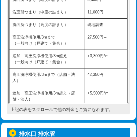
モルタル補修（厚さ10㎝超え）
38,500円
持込商品取付（混合水栓）
16,500円
洗面所つまり（中度の詰まり）
11,000円
洗面台設置
38,500円
持込商品取付（浄水器・分岐水栓）
16,500円
洗面所つまり（高度の詰まり）
現地調査
バスタブ設置
現場見積
給水管工事※（ホール加工)
16,500円
高圧洗浄機使用/3mまで
27,500円～
追加人工
16,500円
（一般向け（戸建て・集合））
給水管工事※（バンド止め)
3,300円
廃棄・処分
現場見積
追加 高圧洗浄機使用/3m超え
+3,300円/ｍ
給水管工事※（支持金具設置)
5,500円
（一般向け（戸建て・集合））
※給水管工事は20mmまでの価格です。
給水管工事※（保温材使用（バンド止
5,500円
高圧洗浄機使用/3mまで（店舗・法
42,350円
め込み）)
人）
給水管工事※（土の掘削・埋め戻し作
11,000円
追加 高圧洗浄機使用/3m超え（店
+5,500円/ｍ
業)
舗・法人）
給水管工事※（塩ビ管（VP・HI）使
33,000円
上記の表をスクロールで他の料金もご覧になれます。
高度高圧洗浄換
現地調査
用/3ｍまで)
トーラー作業
16,500円
給水管工事※（塩ビ管（VP・HI）使
+8,800円
用（追加）/3ｍ超え)
排水口 排水管
トーラー機使用/3mまで
33,000円