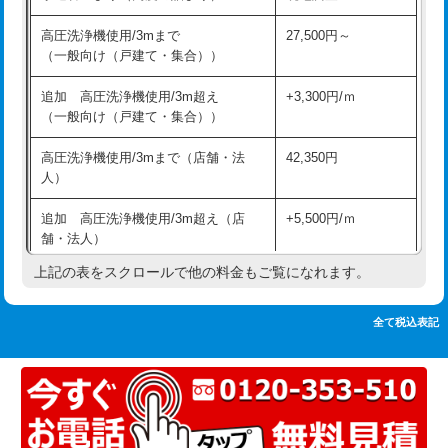
追加人工
16,500円
持込商品取付（単水栓）
13,200円
高圧洗浄機使用/3mまで
27,500円～
廃棄・処分
現場見積
（一般向け（戸建て・集合））
持込商品取付（混合水栓）
16,500円
※給水管工事は20mmまでの価格です。
追加 高圧洗浄機使用/3m超え
+3,300円/ｍ
持込商品取付（浄水器・分岐水栓）
16,500円
（一般向け（戸建て・集合））
排水管工事（土の掘削・埋め戻し作
11,000円~
高圧洗浄機使用/3mまで（店舗・法
42,350円
業）
人）
排水管工事（排水管工事/3ｍまで）
55,000円
追加 高圧洗浄機使用/3m超え（店
+5,500円/ｍ
舗・法人）
排水管工事（追加 排水管工事/3ｍ超
+11,000円
え）
上記の表をスクロールで他の料金もご覧になれます。
高度高圧洗浄換
現地調査
マス交換（土の掘削・埋め戻し作業）
11,000円~
トーラー作業
16,500円
全て税込表記
マス交換（深さ50㎝未満）
55,000円
トーラー機使用/3mまで
33,000円
マス交換（深さ50㎝以上）
66,000円
追加トーラー機使用/3m超え
+3,300円
コンクリート斫り（厚さ10㎝まで）
27,500円
カメラ調査
33,000円