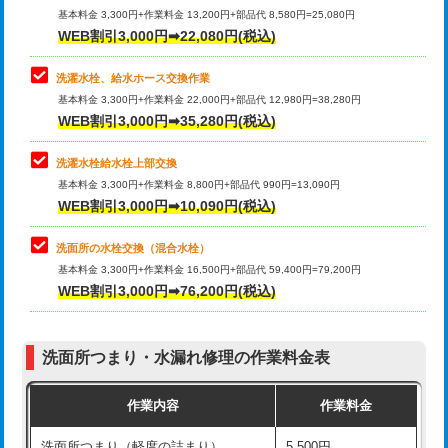
管・ポリ管・HT管使用/3ｍ超え)
基本料金 3,300円+作業料金 13,200円+部品代 8,580円=25,080円
止水・漏水調査・防水処理・清掃・修
33,000円
WEB割引3,000円➡22,080円(税込)
理・調整・分解・加工など（重作業）
排水管工事（土の掘削・埋め戻し作
11,000円~
業）
洗濯水栓、給水ホース交換作業
キッチンタンク脱着
16,500円
基本料金 3,300円+作業料金 22,000円+部品代 12,980円=38,280円
排水管工事（排水管工事/3ｍまで）
55,000円
WEB割引3,000円➡35,280円(税込)
その他部品の脱着
8,800円～
排水管工事（追加 排水管工事/3ｍ超
+11,000円
交換・取付（タンク）
22,000円+材料費
洗濯水栓給水栓上部交換
え）
基本料金 3,300円+作業料金 8,800円+部品代 990円=13,090円
交換・取付(単水栓（壁付・デッキ
13,200円+材料費
WEB割引3,000円➡10,090円(税込)
マス交換（土の掘削・埋め戻し作業）
11,000円~
式）)
洗面所の水栓交換（混合水栓）
マス交換（深さ50㎝未満）
55,000円
交換・取付(混合水栓（壁付・デッキ
16,500円+材料費
基本料金 3,300円+作業料金 16,500円+部品代 59,400円=79,200円
式・ワンホール）)
WEB割引3,000円➡76,200円(税込)
マス交換（深さ50㎝以上）
66,000円
交換・取付(排水栓・排水トラップ
22,000円+材料費
コンクリート斫り（厚さ10㎝まで）
27,500円
（P/S/ポップアップ））
洗面所つまり・水漏れ修理の作業料金表
コンクリート斫り（厚さ10㎝超え）
38,500円
交換・取付（その他部品）
11,000円+材料費
作業内容
作業料金
モルタル補修（厚さ10㎝まで）
27,500円
持込商品取付（単水栓）
13,200円
洗面所つまり（軽度の詰まり）
5,500円