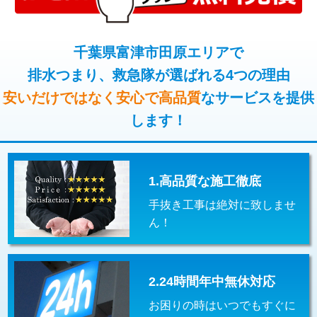
コンクリート斫り（厚さ10㎝超え）
38,500円
桝清掃
8,800円
モルタル補修（厚さ10㎝まで）
27,500円
千葉県富津市田原エリアで
止水・漏水調査・防水処理・清掃・修
11,000円
理・調整・分解・加工など（軽作業）
排水つまり、救急隊が選ばれる4つの理由
モルタル補修（厚さ10㎝超え）
38,500円
安いだけではなく安心で高品質
なサービスを提供
止水・漏水調査・防水処理・清掃・修
22,000円
追加人工
16,500円
理・調整・分解・加工など（中作業）
します！
廃棄・処分
現場見積
止水・漏水調査・防水処理・清掃・修
33,000円
理・調整・分解・加工など（重作業）
1.高品質な施工徹底
その他部品の脱着
8,800円～
手抜き工事は絶対に致しませ
交換・取付（タンク）
22,000円+材料費
ん！
交換・取付(単水栓（壁付・デッキ
13,200円+材料費
式）)
2.24時間年中無休対応
交換・取付(混合水栓（壁付・デッキ
16,500円+材料費
式・ワンホール）)
お困りの時はいつでもすぐに