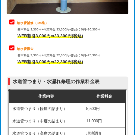
理・調整・分解・加工など（軽作業）
排水管工事（追加 排水管工事/3ｍ超
+11,000円
止水・漏水調査・防水処理・清掃・修
22,000円
え）
理・調整・分解・加工など（中作業）
給水管補修（3ｍ迄）
マス交換（土の掘削・埋め戻し作業）
11,000円~
基本料金 3,300円+作業料金 33,000円+部品代 0円=36,300円
止水・漏水調査・防水処理・清掃・修
33,000円
WEB割引3,000円➡33,300円(税込)
理・調整・分解・加工など（重作業）
マス交換（深さ50㎝未満）
55,000円
給水管撤去
その他部品の脱着
8,800円～
マス交換（深さ50㎝以上）
66,000円
基本料金 3,300円+作業料金 22,000円+部品代 0円=25,300円
WEB割引3,000円➡22,300円(税込)
交換・取付（タンク）
22,000円+材料費
コンクリート斫り（厚さ10㎝まで）
27,500円
交換・取付(単水栓（壁付・デッキ
13,200円+材料費
コンクリート斫り（厚さ10㎝超え）
38,500円
式）)
水道管つまり・水漏れ修理の作業料金表
モルタル補修（厚さ10㎝まで）
27,500円
交換・取付(混合水栓（壁付・デッキ
16,500円+材料費
作業内容
作業料金
式・ワンホール）)
モルタル補修（厚さ10㎝超え）
38,500円
水道管つまり（軽度の詰まり）
5,500円
交換・取付(排水栓・排水トラップ
22,000円+材料費
洗面台設置
38,500円
（P/S/ポップアップ））
水道管つまり（中度の詰まり）
11,000円
化粧台設置
22,000円
交換・取付（その他部品）
11,000円+材料費
水道管つまり（高度の詰まり）
現地調査