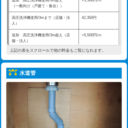
追加 高圧洗浄機使用/3m超え
+3,300円/ｍ
給水管工事※（保温材使用（バンド止
5,500円
（一般向け（戸建て・集合））
め込み）)
高圧洗浄機使用/3mまで（店舗・法
42,350円
給水管工事※（土の掘削・埋め戻し作
11,000円
人）
業)
追加 高圧洗浄機使用/3m超え（店
+5,500円/ｍ
給水管工事※（塩ビ管（VP・HI）使
33,000円
舗・法人）
用/3ｍまで)
上記の表をスクロールで他の料金もご覧になれます。
高度高圧洗浄換
現地調査
給水管工事※（塩ビ管（VP・HI）使
+8,800円
用（追加）/3ｍ超え)
トーラー作業
16,500円
給水管工事※（ライニング鋼管・銅
44,000円
水道管
トーラー機使用/3mまで
33,000円
管・ポリ管・HT管使用/3ｍまで)
追加トーラー機使用/3m超え
+3,300円
給水管工事※（ライニング鋼管・銅
+8,800円
管・ポリ管・HT管使用/3ｍ超え)
カメラ調査
33,000円
排水管工事（土の掘削・埋め戻し作
11,000円~
桝清掃
8,800円
業）
止水・漏水調査・防水処理・清掃・修
11,000円
排水管工事（排水管工事/3ｍまで）
55,000円