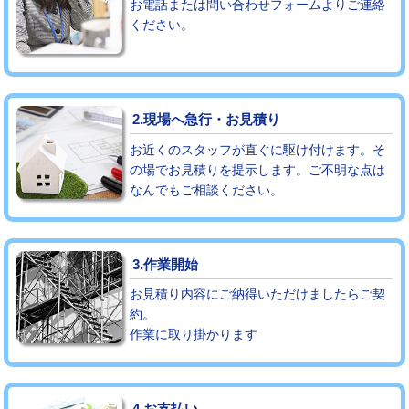
お電話または問い合わせフォームよりご連絡
ください。
モルタル補修（厚さ10㎝まで）
27,500円
モルタル補修（厚さ10㎝超え）
38,500円
追加人工
16,500円
2.現場へ急行・お見積り
廃棄・処分
現場見積
お近くのスタッフが直ぐに駆け付けます。そ
の場でお見積りを提示します。ご不明な点は
なんでもご相談ください。
※給水管工事は20mmまでの価格です。
3.作業開始
お見積り内容にご納得いただけましたらご契
約。
作業に取り掛かります
4.お支払い