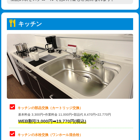
高度高圧洗浄換
現地調査
持込商品取付（普通便座⇔温水洗浄便
22,000円
トーラー作業
16,500円
座）
キッチン
トーラー機使用/3mまで
33,000円
給水管工事※（ホール加工)
16,500円
追加トーラー機使用/3m超え
+3,300円
給水管工事※（バンド止め)
3,300円
カメラ調査
33,000円
給水管工事※（支持金具設置)
5,500円
桝清掃
8,800円
給水管工事※（保温材使用（バンド止
5,500円
め込み）)
止水・漏水調査・防水処理・清掃・修
11,000円
理・調整・分解・加工など（軽作業）
給水管工事※（土の掘削・埋め戻し作
11,000円
業)
止水・漏水調査・防水処理・清掃・修
22,000円
理・調整・分解・加工など（中作業）
給水管工事※（塩ビ管（VP・HI）使
33,000円
キッチンの部品交換（カートリッジ交換）
用/3ｍまで)
基本料金 3,300円+作業料金 11,000円+部品代 8,470円=22,770円
止水・漏水調査・防水処理・清掃・修
33,000円
WEB割引3,000円➡19,770円(税込)
理・調整・分解・加工など（重作業）
給水管工事※（塩ビ管（VP・HI）使
+8,800円
用（追加）/3ｍ超え)
キッチンの水栓交換（ワンホール混合栓）
お風呂タンク脱着
16,500円