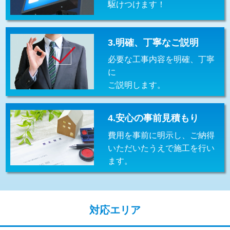
駆けつけます！
交換・取付(排水栓・排水トラップ
22,000円+材料費
（P/S/ポップアップ））
交換・取付（その他部品）
11,000円+材料費
3.明確、丁寧なご説明
必要な工事内容を明確、丁寧
持込商品取付（単水栓）
13,200円
に
持込商品取付（混合水栓）
16,500円
ご説明します。
持込商品取付（浄水器・分岐水栓）
16,500円
4.安心の事前見積もり
給水管工事※（ホール加工)
16,500円
費用を事前に明示し、ご納得
給水管工事※（バンド止め)
3,300円
いただいたうえで施工を行い
ます。
給水管工事※（支持金具設置)
5,500円
給水管工事※（保温材使用（バンド止
5,500円
め込み）)
対応エリア
給水管工事※（土の掘削・埋め戻し作
11,000円
業)