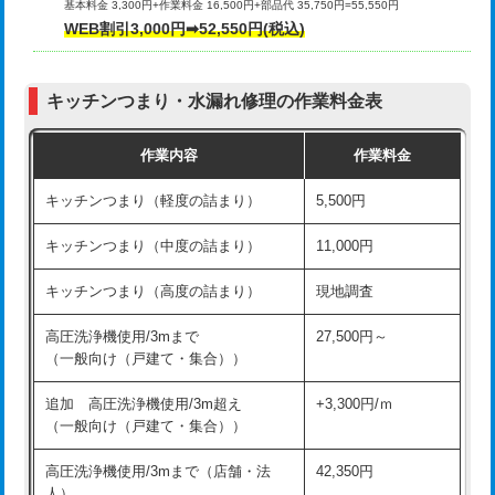
基本料金 3,300円+作業料金 16,500円+部品代 35,750円=55,550円
給水管工事※（ライニング鋼管・銅
44,000円
WEB割引3,000円➡52,550円(税込)
その他部品の脱着
8,800円～
管・ポリ管・HT管使用/3ｍまで)
交換・取付（タンク）
22,000円+材料費
給水管工事※（ライニング鋼管・銅
+8,800円
管・ポリ管・HT管使用/3ｍ超え)
キッチンつまり・水漏れ修理の作業料金表
交換・取付(単水栓（壁付・デッキ
13,200円+材料費
式）)
排水管工事（土の掘削・埋め戻し作
11,000円~
作業内容
作業料金
業）
交換・取付(混合水栓（壁付・デッキ
16,500円+材料費
キッチンつまり（軽度の詰まり）
5,500円
式・ワンホール）)
排水管工事（排水管工事/3ｍまで）
55,000円
キッチンつまり（中度の詰まり）
11,000円
交換・取付(排水栓・排水トラップ
22,000円+材料費
排水管工事（追加 排水管工事/3ｍ超
+11,000円
（P/S/ポップアップ））
え）
キッチンつまり（高度の詰まり）
現地調査
交換・取付（その他部品）
11,000円+材料費
マス交換（土の掘削・埋め戻し作業）
11,000円~
高圧洗浄機使用/3mまで
27,500円～
（一般向け（戸建て・集合））
持込商品取付（単水栓）
13,200円
マス交換（深さ50㎝未満）
55,000円
追加 高圧洗浄機使用/3m超え
+3,300円/ｍ
持込商品取付（混合水栓）
16,500円
マス交換（深さ50㎝以上）
66,000円
（一般向け（戸建て・集合））
持込商品取付（浄水器・分岐水栓）
16,500円
コンクリート斫り（厚さ10㎝まで）
27,500円
高圧洗浄機使用/3mまで（店舗・法
42,350円
人）