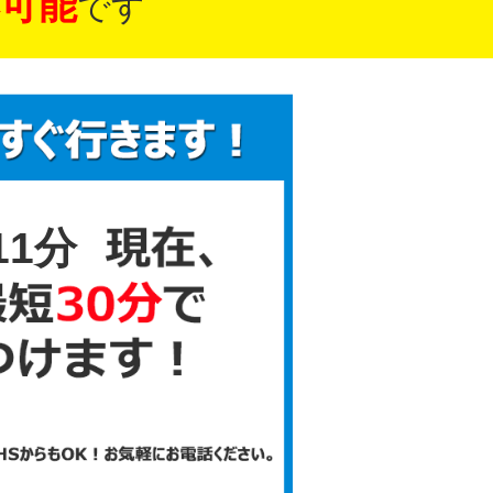
可能
です
11分