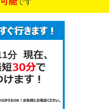
可能
です
11分