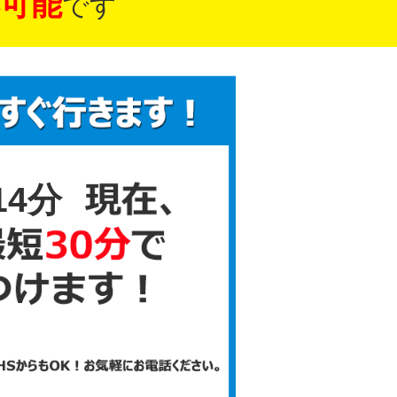
可能
です
14分