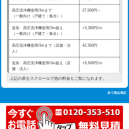
追加人工
16,500円
持込商品取付（単水栓）
13,200円
高圧洗浄機使用/3mまで
27,500円～
廃棄・処分
現場見積
（一般向け（戸建て・集合））
持込商品取付（混合水栓）
16,500円
※給水管工事は20mmまでの価格です。
追加 高圧洗浄機使用/3m超え
+3,300円/ｍ
持込商品取付（浄水器・分岐水栓）
16,500円
（一般向け（戸建て・集合））
排水管工事（土の掘削・埋め戻し作
11,000円~
高圧洗浄機使用/3mまで（店舗・法
42,350円
業）
人）
排水管工事（排水管工事/3ｍまで）
55,000円
追加 高圧洗浄機使用/3m超え（店
+5,500円/ｍ
舗・法人）
排水管工事（追加 排水管工事/3ｍ超
+11,000円
え）
上記の表をスクロールで他の料金もご覧になれます。
高度高圧洗浄換
現地調査
マス交換（土の掘削・埋め戻し作業）
11,000円~
トーラー作業
16,500円
全て税込表記
マス交換（深さ50㎝未満）
55,000円
トーラー機使用/3mまで
33,000円
マス交換（深さ50㎝以上）
66,000円
追加トーラー機使用/3m超え
+3,300円
コンクリート斫り（厚さ10㎝まで）
27,500円
カメラ調査
33,000円