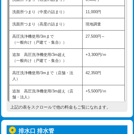
モルタル補修（厚さ10㎝超え）
38,500円
持込商品取付（混合水栓）
16,500円
洗面所つまり（中度の詰まり）
11,000円
洗面台設置
38,500円
持込商品取付（浄水器・分岐水栓）
16,500円
洗面所つまり（高度の詰まり）
現地調査
バスタブ設置
現場見積
給水管工事※（ホール加工)
16,500円
高圧洗浄機使用/3mまで
27,500円～
追加人工
16,500円
（一般向け（戸建て・集合））
給水管工事※（バンド止め)
3,300円
廃棄・処分
現場見積
追加 高圧洗浄機使用/3m超え
+3,300円/ｍ
給水管工事※（支持金具設置)
5,500円
（一般向け（戸建て・集合））
※給水管工事は20mmまでの価格です。
給水管工事※（保温材使用（バンド止
5,500円
高圧洗浄機使用/3mまで（店舗・法
42,350円
め込み）)
人）
給水管工事※（土の掘削・埋め戻し作
11,000円
追加 高圧洗浄機使用/3m超え（店
+5,500円/ｍ
業)
舗・法人）
給水管工事※（塩ビ管（VP・HI）使
33,000円
上記の表をスクロールで他の料金もご覧になれます。
高度高圧洗浄換
現地調査
用/3ｍまで)
トーラー作業
16,500円
給水管工事※（塩ビ管（VP・HI）使
+8,800円
用（追加）/3ｍ超え)
排水口 排水管
トーラー機使用/3mまで
33,000円