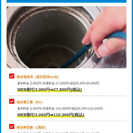
給水管工事※（ライニング鋼管・銅
44,000円
追加トーラー機使用/3m超え
+3,300円
管・ポリ管・HT管使用/3ｍまで)
カメラ調査
33,000円
給水管工事※（ライニング鋼管・銅
+8,800円
管・ポリ管・HT管使用/3ｍ超え)
桝清掃
8,800円
排水管工事（土の掘削・埋め戻し作
11,000円~
止水・漏水調査・防水処理・清掃・修
11,000円
業）
理・調整・分解・加工など（軽作業）
排水管工事（排水管工事/3ｍまで）
55,000円
止水・漏水調査・防水処理・清掃・修
22,000円
理・調整・分解・加工など（中作業）
排水管工事（追加 排水管工事/3ｍ超
+11,000円
排水管洗浄（高圧洗浄3ｍ迄）
え）
基本料金 3,300円+作業料金 27,500円+部品代 0円=30,800円
止水・漏水調査・防水処理・清掃・修
33,000円
WEB割引3,000円➡27,800円(税込)
理・調整・分解・加工など（重作業）
マス交換（土の掘削・埋め戻し作業）
11,000円~
排水管工事（8ｍ）
その他部品の脱着
8,800円～
マス交換（深さ50㎝未満）
55,000円
基本料金 3,300円+作業料金 110,000円+部品代 0円=113,300円
WEB割引3,000円➡110,300円(税込)
交換・取付（タンク）
22,000円+材料費
マス交換（深さ50㎝以上）
66,000円
交換・取付(単水栓（壁付・デッキ
13,200円+材料費
コンクリート斫り（厚さ10㎝まで）
27,500円
排水桝交換（1箇所）