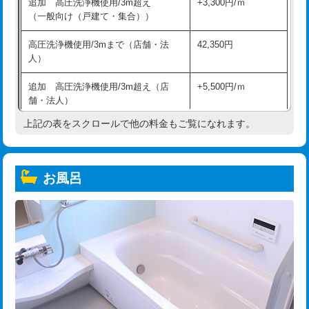
追加 高圧洗浄機使用/3m超え
+3,300円/ｍ
（一般向け（戸建て・集合））
高圧洗浄機使用/3mまで（店舗・法
42,350円
人）
追加 高圧洗浄機使用/3m超え（店
+5,500円/ｍ
舗・法人）
上記の表をスクロールで他の料金もご覧になれます。
高度高圧洗浄換
現地調査
トーラー作業
16,500円
お風呂
トーラー機使用/3mまで
33,000円
追加トーラー機使用/3m超え
+3,300円
カメラ調査
33,000円
桝清掃
8,800円
止水・漏水調査・防水処理・清掃・修
11,000円