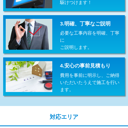
駆けつけます！
交換・取付(排水栓・排水トラップ
22,000円+材料費
（P/S/ポップアップ））
交換・取付（その他部品）
11,000円+材料費
3.明確、丁寧なご説明
必要な工事内容を明確、丁寧
持込商品取付（単水栓）
13,200円
に
持込商品取付（混合水栓）
16,500円
ご説明します。
持込商品取付（浄水器・分岐水栓）
16,500円
4.安心の事前見積もり
給水管工事※（ホール加工)
16,500円
費用を事前に明示し、ご納得
給水管工事※（バンド止め)
3,300円
いただいたうえで施工を行い
ます。
給水管工事※（支持金具設置)
5,500円
給水管工事※（保温材使用（バンド止
5,500円
め込み）)
対応エリア
給水管工事※（土の掘削・埋め戻し作
11,000円
業)