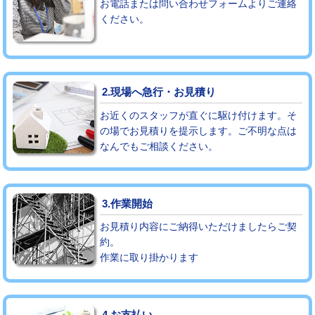
お電話または問い合わせフォームよりご連絡
ください。
モルタル補修（厚さ10㎝まで）
27,500円
モルタル補修（厚さ10㎝超え）
38,500円
追加人工
16,500円
2.現場へ急行・お見積り
廃棄・処分
現場見積
お近くのスタッフが直ぐに駆け付けます。そ
の場でお見積りを提示します。ご不明な点は
なんでもご相談ください。
※給水管工事は20mmまでの価格です。
3.作業開始
お見積り内容にご納得いただけましたらご契
約。
作業に取り掛かります
4.お支払い