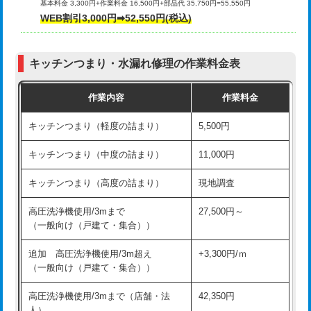
基本料金 3,300円+作業料金 16,500円+部品代 35,750円=55,550円
給水管工事※（ライニング鋼管・銅
44,000円
WEB割引3,000円➡52,550円(税込)
その他部品の脱着
8,800円～
管・ポリ管・HT管使用/3ｍまで)
交換・取付（タンク）
22,000円+材料費
給水管工事※（ライニング鋼管・銅
+8,800円
管・ポリ管・HT管使用/3ｍ超え)
キッチンつまり・水漏れ修理の作業料金表
交換・取付(単水栓（壁付・デッキ
13,200円+材料費
式）)
排水管工事（土の掘削・埋め戻し作
11,000円~
作業内容
作業料金
業）
交換・取付(混合水栓（壁付・デッキ
16,500円+材料費
キッチンつまり（軽度の詰まり）
5,500円
式・ワンホール）)
排水管工事（排水管工事/3ｍまで）
55,000円
キッチンつまり（中度の詰まり）
11,000円
交換・取付(排水栓・排水トラップ
22,000円+材料費
排水管工事（追加 排水管工事/3ｍ超
+11,000円
（P/S/ポップアップ））
え）
キッチンつまり（高度の詰まり）
現地調査
交換・取付（その他部品）
11,000円+材料費
マス交換（土の掘削・埋め戻し作業）
11,000円~
高圧洗浄機使用/3mまで
27,500円～
（一般向け（戸建て・集合））
持込商品取付（単水栓）
13,200円
マス交換（深さ50㎝未満）
55,000円
追加 高圧洗浄機使用/3m超え
+3,300円/ｍ
持込商品取付（混合水栓）
16,500円
マス交換（深さ50㎝以上）
66,000円
（一般向け（戸建て・集合））
持込商品取付（浄水器・分岐水栓）
16,500円
コンクリート斫り（厚さ10㎝まで）
27,500円
高圧洗浄機使用/3mまで（店舗・法
42,350円
人）