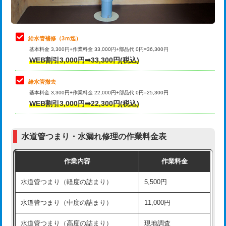
理・調整・分解・加工など（軽作業）
排水管工事（追加 排水管工事/3ｍ超
+11,000円
止水・漏水調査・防水処理・清掃・修
22,000円
え）
理・調整・分解・加工など（中作業）
給水管補修（3ｍ迄）
マス交換（土の掘削・埋め戻し作業）
11,000円~
基本料金 3,300円+作業料金 33,000円+部品代 0円=36,300円
止水・漏水調査・防水処理・清掃・修
33,000円
WEB割引3,000円➡33,300円(税込)
理・調整・分解・加工など（重作業）
マス交換（深さ50㎝未満）
55,000円
給水管撤去
その他部品の脱着
8,800円～
マス交換（深さ50㎝以上）
66,000円
基本料金 3,300円+作業料金 22,000円+部品代 0円=25,300円
WEB割引3,000円➡22,300円(税込)
交換・取付（タンク）
22,000円+材料費
コンクリート斫り（厚さ10㎝まで）
27,500円
交換・取付(単水栓（壁付・デッキ
13,200円+材料費
コンクリート斫り（厚さ10㎝超え）
38,500円
式）)
水道管つまり・水漏れ修理の作業料金表
モルタル補修（厚さ10㎝まで）
27,500円
交換・取付(混合水栓（壁付・デッキ
16,500円+材料費
作業内容
作業料金
式・ワンホール）)
モルタル補修（厚さ10㎝超え）
38,500円
水道管つまり（軽度の詰まり）
5,500円
交換・取付(排水栓・排水トラップ
22,000円+材料費
洗面台設置
38,500円
（P/S/ポップアップ））
水道管つまり（中度の詰まり）
11,000円
化粧台設置
22,000円
交換・取付（その他部品）
11,000円+材料費
水道管つまり（高度の詰まり）
現地調査