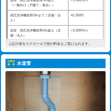
追加 高圧洗浄機使用/3m超え
+3,300円/ｍ
給水管工事※（保温材使用（バンド止
5,500円
（一般向け（戸建て・集合））
め込み）)
高圧洗浄機使用/3mまで（店舗・法
42,350円
給水管工事※（土の掘削・埋め戻し作
11,000円
人）
業)
追加 高圧洗浄機使用/3m超え（店
+5,500円/ｍ
給水管工事※（塩ビ管（VP・HI）使
33,000円
舗・法人）
用/3ｍまで)
上記の表をスクロールで他の料金もご覧になれます。
高度高圧洗浄換
現地調査
給水管工事※（塩ビ管（VP・HI）使
+8,800円
用（追加）/3ｍ超え)
トーラー作業
16,500円
給水管工事※（ライニング鋼管・銅
44,000円
水道管
トーラー機使用/3mまで
33,000円
管・ポリ管・HT管使用/3ｍまで)
追加トーラー機使用/3m超え
+3,300円
給水管工事※（ライニング鋼管・銅
+8,800円
管・ポリ管・HT管使用/3ｍ超え)
カメラ調査
33,000円
排水管工事（土の掘削・埋め戻し作
11,000円~
桝清掃
8,800円
業）
止水・漏水調査・防水処理・清掃・修
11,000円
排水管工事（排水管工事/3ｍまで）
55,000円