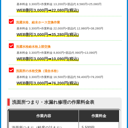
管・ポリ管・HT管使用/3ｍ超え)
基本料金 3,300円+作業料金 13,200円+部品代 8,580円=25,080円
止水・漏水調査・防水処理・清掃・修
33,000円
WEB割引3,000円➡22,080円(税込)
理・調整・分解・加工など（重作業）
排水管工事（土の掘削・埋め戻し作
11,000円~
業）
洗濯水栓、給水ホース交換作業
キッチンタンク脱着
16,500円
基本料金 3,300円+作業料金 22,000円+部品代 12,980円=38,280円
排水管工事（排水管工事/3ｍまで）
55,000円
WEB割引3,000円➡35,280円(税込)
その他部品の脱着
8,800円～
排水管工事（追加 排水管工事/3ｍ超
+11,000円
交換・取付（タンク）
22,000円+材料費
洗濯水栓給水栓上部交換
え）
基本料金 3,300円+作業料金 8,800円+部品代 990円=13,090円
交換・取付(単水栓（壁付・デッキ
13,200円+材料費
WEB割引3,000円➡10,090円(税込)
マス交換（土の掘削・埋め戻し作業）
11,000円~
式）)
洗面所の水栓交換（混合水栓）
マス交換（深さ50㎝未満）
55,000円
交換・取付(混合水栓（壁付・デッキ
16,500円+材料費
基本料金 3,300円+作業料金 16,500円+部品代 59,400円=79,200円
式・ワンホール）)
WEB割引3,000円➡76,200円(税込)
マス交換（深さ50㎝以上）
66,000円
交換・取付(排水栓・排水トラップ
22,000円+材料費
コンクリート斫り（厚さ10㎝まで）
27,500円
（P/S/ポップアップ））
洗面所つまり・水漏れ修理の作業料金表
コンクリート斫り（厚さ10㎝超え）
38,500円
交換・取付（その他部品）
11,000円+材料費
作業内容
作業料金
モルタル補修（厚さ10㎝まで）
27,500円
持込商品取付（単水栓）
13,200円
洗面所つまり（軽度の詰まり）
5,500円