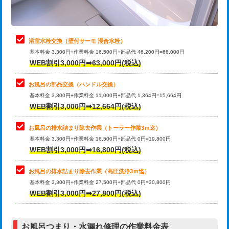
理・調整・分解・加工など（軽作業）
止水・漏水調査・防水処理・清掃・修
22,000円
理・調整・分解・加工など（中作業）
浴室水栓交換（壁付サーモ 混合水栓）
基本料金 3,300円+作業料金 16,500円+部品代 46,200円=66,000円
止水・漏水調査・防水処理・清掃・修
33,000円
WEB割引3,000円➡63,000円(税込)
理・調整・分解・加工など（重作業）
お風呂の部品交換（ハンドル交換）
トイレタンク脱着
16,500円
基本料金 3,300円+作業料金 11,000円+部品代 1,364円=15,664円
WEB割引3,000円➡12,664円(税込)
トイレ便器脱着
16,500円
タンクレストイレ脱着
33,000円
お風呂の排水詰まり除去作業（トーラー作業3ｍ迄）
基本料金 3,300円+作業料金 16,500円+部品代 0円=19,800円
小便器トイレ脱着
現地見積
WEB割引3,000円➡16,800円(税込)
その他部品の脱着
8,800円～
お風呂の排水詰まり除去作業（高圧洗浄3ｍ迄）
基本料金 3,300円+作業料金 27,500円+部品代 0円=30,800円
交換・取付（タンク）
22,000円+材料費
WEB割引3,000円➡27,800円(税込)
交換・取付（便器）
22,000円+材料費
お風呂つまり・水漏れ修理の作業料金表