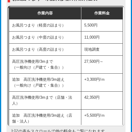
交換・取付（普通便座）
11,000円+材料費
作業内容
作業料金
交換・取付（温水洗浄便座）
16,500円+材料費
お風呂つまり（軽度の詰まり）
5,500円
交換・取付(単水栓（壁付・デッキ
13,200円+材料費
式）)
お風呂つまり（中度の詰まり）
11,000円
交換・取付(混合水栓（壁付・デッキ
16,500円+材料費
お風呂つまり（高度の詰まり）
現地調査
式・ワンホール）)
高圧洗浄機使用/3mまで
27,500円～
交換・取付(排水栓・排水トラップ
22,000円+材料費
（一般向け（戸建て・集合））
（P/S/ポップアップ））
追加 高圧洗浄機使用/3m超え
+3,300円/ｍ
交換・取付（その他部品）
11,000円+材料費
（一般向け（戸建て・集合））
持込商品取付（単水栓）
13,200円
高圧洗浄機使用/3mまで（店舗・法
42,350円
人）
持込商品取付（混合水栓）
16,500円
追加 高圧洗浄機使用/3m超え（店
+5,500円/ｍ
持込商品取付（浄水器・分岐水栓）
16,500円
舗・法人）
持込商品取付（温水洗浄便座）
22,000円
上記の表をスクロールで他の料金もご覧になれます。