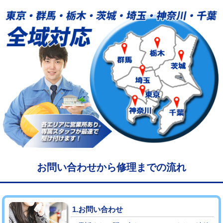
給水管工事※（塩ビ管（VP・HI）使
33,000円
用/3ｍまで)
給水管工事※（塩ビ管（VP・HI）使
+8,800円
用（追加）/3ｍ超え)
給水管工事※（ライニング鋼管・銅
44,000円
管・ポリ管・HT管使用/3ｍまで)
給水管工事※（ライニング鋼管・銅
+8,800円
管・ポリ管・HT管使用/3ｍ超え)
マス交換（土の掘削・埋め戻し作業）
11,000円~
マス交換（深さ50㎝未満）
55,000円
お問い合わせから修理までの流れ
マス交換（深さ50㎝以上）
66,000円
コンクリート斫り（厚さ10㎝まで）
27,500円
1.お問い合わせ
コンクリート斫り（厚さ10㎝超え）
38,500円