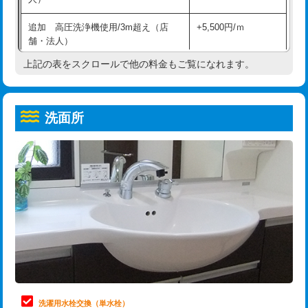
給水管工事※（ホール加工)
16,500円
コンクリート斫り（厚さ10㎝超え）
38,500円
追加 高圧洗浄機使用/3m超え（店
+5,500円/ｍ
給水管工事※（バンド止め)
3,300円
モルタル補修（厚さ10㎝まで）
27,500円
舗・法人）
給水管工事※（支持金具設置)
5,500円
モルタル補修（厚さ10㎝超え）
38,500円
上記の表をスクロールで他の料金もご覧になれます。
高度高圧洗浄換
現地調査
給水管工事※（保温材使用（バンド止
5,500円
洗面台設置
38,500円
トーラー作業
16,500円
め込み）)
洗面所
追加人工
16,500円
トーラー機使用/3mまで
33,000円
給水管工事※（土の掘削・埋め戻し作
11,000円
業)
廃棄・処分
現場見積
追加トーラー機使用/3m超え
+3,300円
給水管工事※（塩ビ管（VP・HI）使
33,000円
※給水管工事は20mmまでの価格です。
カメラ調査
33,000円
用/3ｍまで)
桝清掃
8,800円
給水管工事※（塩ビ管（VP・HI）使
+8,800円
用（追加）/3ｍ超え)
止水・漏水調査・防水処理・清掃・修
11,000円
理・調整・分解・加工など（軽作業）
給水管工事※（ライニング鋼管・銅
44,000円
管・ポリ管・HT管使用/3ｍまで)
止水・漏水調査・防水処理・清掃・修
22,000円
理・調整・分解・加工など（中作業）
給水管工事※（ライニング鋼管・銅
+8,800円
洗濯用水栓交換（単水栓）