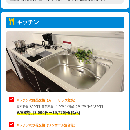
高度高圧洗浄換
現地調査
持込商品取付（普通便座⇔温水洗浄便
22,000円
トーラー作業
16,500円
座）
キッチン
トーラー機使用/3mまで
33,000円
給水管工事※（ホール加工)
16,500円
追加トーラー機使用/3m超え
+3,300円
給水管工事※（バンド止め)
3,300円
カメラ調査
33,000円
給水管工事※（支持金具設置)
5,500円
桝清掃
8,800円
給水管工事※（保温材使用（バンド止
5,500円
め込み）)
止水・漏水調査・防水処理・清掃・修
11,000円
理・調整・分解・加工など（軽作業）
給水管工事※（土の掘削・埋め戻し作
11,000円
業)
止水・漏水調査・防水処理・清掃・修
22,000円
理・調整・分解・加工など（中作業）
給水管工事※（塩ビ管（VP・HI）使
33,000円
キッチンの部品交換（カートリッジ交換）
用/3ｍまで)
基本料金 3,300円+作業料金 11,000円+部品代 8,470円=22,770円
止水・漏水調査・防水処理・清掃・修
33,000円
WEB割引3,000円➡19,770円(税込)
理・調整・分解・加工など（重作業）
給水管工事※（塩ビ管（VP・HI）使
+8,800円
用（追加）/3ｍ超え)
キッチンの水栓交換（ワンホール混合栓）
お風呂タンク脱着
16,500円