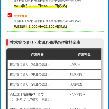
式）)
基本料金 3,300円+作業料金 55,000円+部品代 0円=58,300円
コンクリート斫り（厚さ10㎝超え）
38,500円
WEB割引3,000円➡55,300円(税込)
交換・取付(混合水栓（壁付・デッキ
16,500円+材料費
式・ワンホール）)
モルタル補修（厚さ10㎝まで）
27,500円
排水管補修
基本料金 3,300円+作業料金 22,000円+部品代 0円=25,300円
交換・取付(排水栓・排水トラップ
22,000円+材料費
モルタル補修（厚さ10㎝超え）
38,500円
WEB割引3,000円➡22,300円(税込)
（P/S/ポップアップ））
台所シンク・作業台設置
現場見積
交換・取付（その他部品）
11,000円+材料費
排水管つまり・水漏れ修理の作業料金表
追加人工
16,500円
持込商品取付（単水栓）
13,200円
作業内容
作業料金
廃棄・処分
現場見積
持込商品取付（混合水栓）
16,500円
排水管つまり（軽度の詰まり）
5,500円
※給水管工事は20mmまでの価格です。
持込商品取付（浄水器・分岐水栓）
16,500円
排水管つまり（中度の詰まり）
11,000円
給水管工事※（ホール加工)
16,500円
排水管つまり（高度の詰まり）
現地調査
給水管工事※（バンド止め)
3,300円
高圧洗浄機使用/3mまで
27,500円～
（一般向け（戸建て・集合））
給水管工事※（支持金具設置)
5,500円