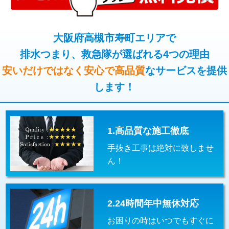
コンクリート斫り（厚さ10㎝超え）
38,500円
桝清掃
8,800円
モルタル補修（厚さ10㎝まで）
27,500円
大阪府高槻市寿町エリアで
止水・漏水調査・防水処理・清掃・修
11,000円
理・調整・分解・加工など（軽作業）
排水つまり、救急隊が選ばれる4つの理由
モルタル補修（厚さ10㎝超え）
38,500円
安いだけではなく安心で高品質
なサービスを提供
止水・漏水調査・防水処理・清掃・修
22,000円
追加人工
16,500円
理・調整・分解・加工など（中作業）
します！
廃棄・処分
現場見積
止水・漏水調査・防水処理・清掃・修
33,000円
理・調整・分解・加工など（重作業）
1.高品質な施工徹底
その他部品の脱着
8,800円～
手抜き工事は絶対に致しませ
交換・取付（タンク）
22,000円+材料費
ん！
交換・取付(単水栓（壁付・デッキ
13,200円+材料費
式）)
2.24時間年中無休対応
交換・取付(混合水栓（壁付・デッキ
16,500円+材料費
式・ワンホール）)
お困りの時はいつでもすぐに