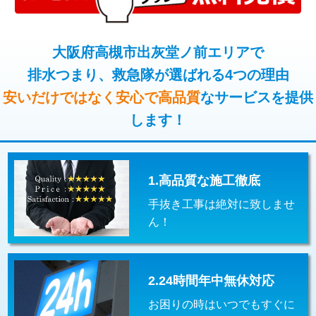
コンクリート斫り（厚さ10㎝超え）
38,500円
桝清掃
8,800円
モルタル補修（厚さ10㎝まで）
27,500円
大阪府高槻市出灰堂ノ前エリアで
止水・漏水調査・防水処理・清掃・修
11,000円
理・調整・分解・加工など（軽作業）
排水つまり、救急隊が選ばれる4つの理由
モルタル補修（厚さ10㎝超え）
38,500円
安いだけではなく安心で高品質
なサービスを提供
止水・漏水調査・防水処理・清掃・修
22,000円
追加人工
16,500円
理・調整・分解・加工など（中作業）
します！
廃棄・処分
現場見積
止水・漏水調査・防水処理・清掃・修
33,000円
理・調整・分解・加工など（重作業）
1.高品質な施工徹底
その他部品の脱着
8,800円～
手抜き工事は絶対に致しませ
交換・取付（タンク）
22,000円+材料費
ん！
交換・取付(単水栓（壁付・デッキ
13,200円+材料費
式）)
2.24時間年中無休対応
交換・取付(混合水栓（壁付・デッキ
16,500円+材料費
式・ワンホール）)
お困りの時はいつでもすぐに