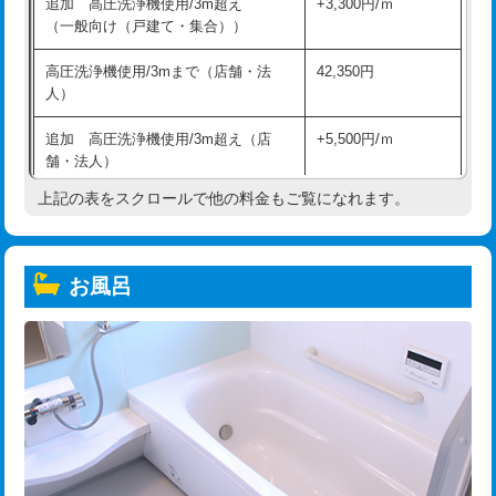
追加 高圧洗浄機使用/3m超え
+3,300円/ｍ
（一般向け（戸建て・集合））
高圧洗浄機使用/3mまで（店舗・法
42,350円
人）
追加 高圧洗浄機使用/3m超え（店
+5,500円/ｍ
舗・法人）
上記の表をスクロールで他の料金もご覧になれます。
高度高圧洗浄換
現地調査
トーラー作業
16,500円
お風呂
トーラー機使用/3mまで
33,000円
追加トーラー機使用/3m超え
+3,300円
カメラ調査
33,000円
桝清掃
8,800円
止水・漏水調査・防水処理・清掃・修
11,000円