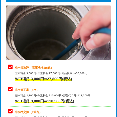
給水管工事※（ライニング鋼管・銅
44,000円
追加トーラー機使用/3m超え
+3,300円
管・ポリ管・HT管使用/3ｍまで)
カメラ調査
33,000円
給水管工事※（ライニング鋼管・銅
+8,800円
管・ポリ管・HT管使用/3ｍ超え)
桝清掃
8,800円
排水管工事（土の掘削・埋め戻し作
11,000円~
止水・漏水調査・防水処理・清掃・修
11,000円
業）
理・調整・分解・加工など（軽作業）
排水管工事（排水管工事/3ｍまで）
55,000円
止水・漏水調査・防水処理・清掃・修
22,000円
理・調整・分解・加工など（中作業）
排水管工事（追加 排水管工事/3ｍ超
+11,000円
排水管洗浄（高圧洗浄3ｍ迄）
え）
基本料金 3,300円+作業料金 27,500円+部品代 0円=30,800円
止水・漏水調査・防水処理・清掃・修
33,000円
WEB割引3,000円➡27,800円(税込)
理・調整・分解・加工など（重作業）
マス交換（土の掘削・埋め戻し作業）
11,000円~
排水管工事（8ｍ）
その他部品の脱着
8,800円～
マス交換（深さ50㎝未満）
55,000円
基本料金 3,300円+作業料金 110,000円+部品代 0円=113,300円
WEB割引3,000円➡110,300円(税込)
交換・取付（タンク）
22,000円+材料費
マス交換（深さ50㎝以上）
66,000円
交換・取付(単水栓（壁付・デッキ
13,200円+材料費
コンクリート斫り（厚さ10㎝まで）
27,500円
排水桝交換（1箇所）