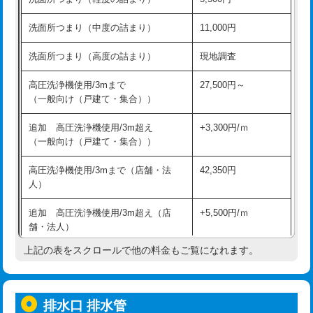
モルタル補修（厚さ10㎝超え）
38,500円
持込商品取付（混合水栓）
16,500円
洗面所つまり（中度の詰まり）
11,000円
洗面台設置
38,500円
持込商品取付（浄水器・分岐水栓）
16,500円
洗面所つまり（高度の詰まり）
現地調査
バスタブ設置
現場見積
給水管工事※（ホール加工)
16,500円
高圧洗浄機使用/3mまで
27,500円～
追加人工
16,500円
（一般向け（戸建て・集合））
給水管工事※（バンド止め)
3,300円
廃棄・処分
現場見積
追加 高圧洗浄機使用/3m超え
+3,300円/ｍ
給水管工事※（支持金具設置)
5,500円
（一般向け（戸建て・集合））
※給水管工事は20mmまでの価格です。
給水管工事※（保温材使用（バンド止
5,500円
高圧洗浄機使用/3mまで（店舗・法
42,350円
め込み）)
人）
給水管工事※（土の掘削・埋め戻し作
11,000円
追加 高圧洗浄機使用/3m超え（店
+5,500円/ｍ
業)
舗・法人）
給水管工事※（塩ビ管（VP・HI）使
33,000円
上記の表をスクロールで他の料金もご覧になれます。
高度高圧洗浄換
現地調査
用/3ｍまで)
トーラー作業
16,500円
給水管工事※（塩ビ管（VP・HI）使
+8,800円
用（追加）/3ｍ超え)
排水口 排水管
トーラー機使用/3mまで
33,000円