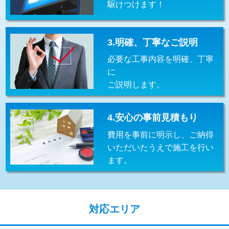
駆けつけます！
交換・取付(排水栓・排水トラップ
22,000円+材料費
（P/S/ポップアップ））
交換・取付（その他部品）
11,000円+材料費
3.明確、丁寧なご説明
必要な工事内容を明確、丁寧
持込商品取付（単水栓）
13,200円
に
持込商品取付（混合水栓）
16,500円
ご説明します。
持込商品取付（浄水器・分岐水栓）
16,500円
4.安心の事前見積もり
給水管工事※（ホール加工)
16,500円
費用を事前に明示し、ご納得
給水管工事※（バンド止め)
3,300円
いただいたうえで施工を行い
ます。
給水管工事※（支持金具設置)
5,500円
給水管工事※（保温材使用（バンド止
5,500円
め込み）)
対応エリア
給水管工事※（土の掘削・埋め戻し作
11,000円
業)