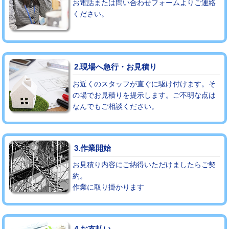
お電話または問い合わせフォームよりご連絡
ください。
モルタル補修（厚さ10㎝まで）
27,500円
モルタル補修（厚さ10㎝超え）
38,500円
追加人工
16,500円
2.現場へ急行・お見積り
廃棄・処分
現場見積
お近くのスタッフが直ぐに駆け付けます。そ
の場でお見積りを提示します。ご不明な点は
なんでもご相談ください。
※給水管工事は20mmまでの価格です。
3.作業開始
お見積り内容にご納得いただけましたらご契
約。
作業に取り掛かります
4.お支払い