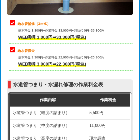
理・調整・分解・加工など（軽作業）
排水管工事（追加 排水管工事/3ｍ超
+11,000円
止水・漏水調査・防水処理・清掃・修
22,000円
え）
理・調整・分解・加工など（中作業）
給水管補修（3ｍ迄）
マス交換（土の掘削・埋め戻し作業）
11,000円~
基本料金 3,300円+作業料金 33,000円+部品代 0円=36,300円
止水・漏水調査・防水処理・清掃・修
33,000円
WEB割引3,000円➡33,300円(税込)
理・調整・分解・加工など（重作業）
マス交換（深さ50㎝未満）
55,000円
給水管撤去
その他部品の脱着
8,800円～
マス交換（深さ50㎝以上）
66,000円
基本料金 3,300円+作業料金 22,000円+部品代 0円=25,300円
WEB割引3,000円➡22,300円(税込)
交換・取付（タンク）
22,000円+材料費
コンクリート斫り（厚さ10㎝まで）
27,500円
交換・取付(単水栓（壁付・デッキ
13,200円+材料費
コンクリート斫り（厚さ10㎝超え）
38,500円
式）)
水道管つまり・水漏れ修理の作業料金表
モルタル補修（厚さ10㎝まで）
27,500円
交換・取付(混合水栓（壁付・デッキ
16,500円+材料費
作業内容
作業料金
式・ワンホール）)
モルタル補修（厚さ10㎝超え）
38,500円
水道管つまり（軽度の詰まり）
5,500円
交換・取付(排水栓・排水トラップ
22,000円+材料費
洗面台設置
38,500円
（P/S/ポップアップ））
水道管つまり（中度の詰まり）
11,000円
化粧台設置
22,000円
交換・取付（その他部品）
11,000円+材料費
水道管つまり（高度の詰まり）
現地調査