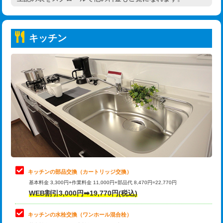
高度高圧洗浄換
現地調査
持込商品取付（普通便座⇔温水洗浄便
22,000円
トーラー作業
16,500円
座）
キッチン
トーラー機使用/3mまで
33,000円
給水管工事※（ホール加工)
16,500円
追加トーラー機使用/3m超え
+3,300円
給水管工事※（バンド止め)
3,300円
カメラ調査
33,000円
給水管工事※（支持金具設置)
5,500円
桝清掃
8,800円
給水管工事※（保温材使用（バンド止
5,500円
め込み）)
止水・漏水調査・防水処理・清掃・修
11,000円
理・調整・分解・加工など（軽作業）
給水管工事※（土の掘削・埋め戻し作
11,000円
業)
止水・漏水調査・防水処理・清掃・修
22,000円
理・調整・分解・加工など（中作業）
給水管工事※（塩ビ管（VP・HI）使
33,000円
キッチンの部品交換（カートリッジ交換）
用/3ｍまで)
基本料金 3,300円+作業料金 11,000円+部品代 8,470円=22,770円
止水・漏水調査・防水処理・清掃・修
33,000円
WEB割引3,000円➡19,770円(税込)
理・調整・分解・加工など（重作業）
給水管工事※（塩ビ管（VP・HI）使
+8,800円
用（追加）/3ｍ超え)
キッチンの水栓交換（ワンホール混合栓）
お風呂タンク脱着
16,500円