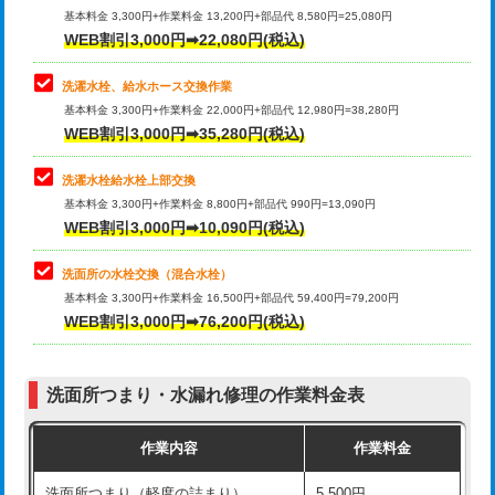
管・ポリ管・HT管使用/3ｍ超え)
基本料金 3,300円+作業料金 13,200円+部品代 8,580円=25,080円
止水・漏水調査・防水処理・清掃・修
33,000円
WEB割引3,000円➡22,080円(税込)
理・調整・分解・加工など（重作業）
排水管工事（土の掘削・埋め戻し作
11,000円~
業）
洗濯水栓、給水ホース交換作業
キッチンタンク脱着
16,500円
基本料金 3,300円+作業料金 22,000円+部品代 12,980円=38,280円
排水管工事（排水管工事/3ｍまで）
55,000円
WEB割引3,000円➡35,280円(税込)
その他部品の脱着
8,800円～
排水管工事（追加 排水管工事/3ｍ超
+11,000円
交換・取付（タンク）
22,000円+材料費
洗濯水栓給水栓上部交換
え）
基本料金 3,300円+作業料金 8,800円+部品代 990円=13,090円
交換・取付(単水栓（壁付・デッキ
13,200円+材料費
WEB割引3,000円➡10,090円(税込)
マス交換（土の掘削・埋め戻し作業）
11,000円~
式）)
洗面所の水栓交換（混合水栓）
マス交換（深さ50㎝未満）
55,000円
交換・取付(混合水栓（壁付・デッキ
16,500円+材料費
基本料金 3,300円+作業料金 16,500円+部品代 59,400円=79,200円
式・ワンホール）)
WEB割引3,000円➡76,200円(税込)
マス交換（深さ50㎝以上）
66,000円
交換・取付(排水栓・排水トラップ
22,000円+材料費
コンクリート斫り（厚さ10㎝まで）
27,500円
（P/S/ポップアップ））
洗面所つまり・水漏れ修理の作業料金表
コンクリート斫り（厚さ10㎝超え）
38,500円
交換・取付（その他部品）
11,000円+材料費
作業内容
作業料金
モルタル補修（厚さ10㎝まで）
27,500円
持込商品取付（単水栓）
13,200円
洗面所つまり（軽度の詰まり）
5,500円