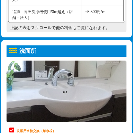
給水管工事※（ホール加工)
16,500円
コンクリート斫り（厚さ10㎝超え）
38,500円
追加 高圧洗浄機使用/3m超え（店
+5,500円/ｍ
給水管工事※（バンド止め)
3,300円
モルタル補修（厚さ10㎝まで）
27,500円
舗・法人）
給水管工事※（支持金具設置)
5,500円
モルタル補修（厚さ10㎝超え）
38,500円
上記の表をスクロールで他の料金もご覧になれます。
高度高圧洗浄換
現地調査
給水管工事※（保温材使用（バンド止
5,500円
洗面台設置
38,500円
トーラー作業
16,500円
め込み）)
洗面所
追加人工
16,500円
トーラー機使用/3mまで
33,000円
給水管工事※（土の掘削・埋め戻し作
11,000円
業)
廃棄・処分
現場見積
追加トーラー機使用/3m超え
+3,300円
給水管工事※（塩ビ管（VP・HI）使
33,000円
※給水管工事は20mmまでの価格です。
カメラ調査
33,000円
用/3ｍまで)
桝清掃
8,800円
給水管工事※（塩ビ管（VP・HI）使
+8,800円
用（追加）/3ｍ超え)
止水・漏水調査・防水処理・清掃・修
11,000円
理・調整・分解・加工など（軽作業）
給水管工事※（ライニング鋼管・銅
44,000円
管・ポリ管・HT管使用/3ｍまで)
止水・漏水調査・防水処理・清掃・修
22,000円
理・調整・分解・加工など（中作業）
給水管工事※（ライニング鋼管・銅
+8,800円
洗濯用水栓交換（単水栓）