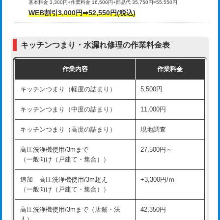
基本料金 3,300円+作業料金 16,500円+部品代 35,750円=55,550円
給水管工事※（ライニング鋼管・銅
44,000円
WEB割引3,000円➡52,550円(税込)
その他部品の脱着
8,800円～
管・ポリ管・HT管使用/3ｍまで)
交換・取付（タンク）
22,000円+材料費
給水管工事※（ライニング鋼管・銅
+8,800円
管・ポリ管・HT管使用/3ｍ超え)
キッチンつまり・水漏れ修理の作業料金表
交換・取付(単水栓（壁付・デッキ
13,200円+材料費
式）)
排水管工事（土の掘削・埋め戻し作
11,000円~
作業内容
作業料金
業）
交換・取付(混合水栓（壁付・デッキ
16,500円+材料費
キッチンつまり（軽度の詰まり）
5,500円
式・ワンホール）)
排水管工事（排水管工事/3ｍまで）
55,000円
キッチンつまり（中度の詰まり）
11,000円
交換・取付(排水栓・排水トラップ
22,000円+材料費
排水管工事（追加 排水管工事/3ｍ超
+11,000円
（P/S/ポップアップ））
え）
キッチンつまり（高度の詰まり）
現地調査
交換・取付（その他部品）
11,000円+材料費
マス交換（土の掘削・埋め戻し作業）
11,000円~
高圧洗浄機使用/3mまで
27,500円～
（一般向け（戸建て・集合））
持込商品取付（単水栓）
13,200円
マス交換（深さ50㎝未満）
55,000円
追加 高圧洗浄機使用/3m超え
+3,300円/ｍ
持込商品取付（混合水栓）
16,500円
マス交換（深さ50㎝以上）
66,000円
（一般向け（戸建て・集合））
持込商品取付（浄水器・分岐水栓）
16,500円
コンクリート斫り（厚さ10㎝まで）
27,500円
高圧洗浄機使用/3mまで（店舗・法
42,350円
人）