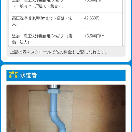
追加 高圧洗浄機使用/3m超え
+3,300円/ｍ
給水管工事※（保温材使用（バンド止
5,500円
（一般向け（戸建て・集合））
め込み）)
高圧洗浄機使用/3mまで（店舗・法
42,350円
給水管工事※（土の掘削・埋め戻し作
11,000円
人）
業)
追加 高圧洗浄機使用/3m超え（店
+5,500円/ｍ
給水管工事※（塩ビ管（VP・HI）使
33,000円
舗・法人）
用/3ｍまで)
上記の表をスクロールで他の料金もご覧になれます。
高度高圧洗浄換
現地調査
給水管工事※（塩ビ管（VP・HI）使
+8,800円
用（追加）/3ｍ超え)
トーラー作業
16,500円
給水管工事※（ライニング鋼管・銅
44,000円
水道管
トーラー機使用/3mまで
33,000円
管・ポリ管・HT管使用/3ｍまで)
追加トーラー機使用/3m超え
+3,300円
給水管工事※（ライニング鋼管・銅
+8,800円
管・ポリ管・HT管使用/3ｍ超え)
カメラ調査
33,000円
排水管工事（土の掘削・埋め戻し作
11,000円~
桝清掃
8,800円
業）
止水・漏水調査・防水処理・清掃・修
11,000円
排水管工事（排水管工事/3ｍまで）
55,000円