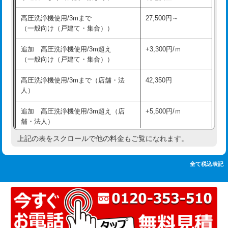
追加人工
16,500円
持込商品取付（単水栓）
13,200円
高圧洗浄機使用/3mまで
27,500円～
廃棄・処分
現場見積
（一般向け（戸建て・集合））
持込商品取付（混合水栓）
16,500円
※給水管工事は20mmまでの価格です。
追加 高圧洗浄機使用/3m超え
+3,300円/ｍ
持込商品取付（浄水器・分岐水栓）
16,500円
（一般向け（戸建て・集合））
排水管工事（土の掘削・埋め戻し作
11,000円~
高圧洗浄機使用/3mまで（店舗・法
42,350円
業）
人）
排水管工事（排水管工事/3ｍまで）
55,000円
追加 高圧洗浄機使用/3m超え（店
+5,500円/ｍ
舗・法人）
排水管工事（追加 排水管工事/3ｍ超
+11,000円
え）
上記の表をスクロールで他の料金もご覧になれます。
高度高圧洗浄換
現地調査
マス交換（土の掘削・埋め戻し作業）
11,000円~
トーラー作業
16,500円
全て税込表記
マス交換（深さ50㎝未満）
55,000円
トーラー機使用/3mまで
33,000円
マス交換（深さ50㎝以上）
66,000円
追加トーラー機使用/3m超え
+3,300円
コンクリート斫り（厚さ10㎝まで）
27,500円
カメラ調査
33,000円