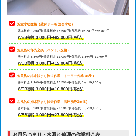
理・調整・分解・加工など（軽作業）
止水・漏水調査・防水処理・清掃・修
22,000円
理・調整・分解・加工など（中作業）
浴室水栓交換（壁付サーモ 混合水栓）
基本料金 3,300円+作業料金 16,500円+部品代 46,200円=66,000円
止水・漏水調査・防水処理・清掃・修
33,000円
WEB割引3,000円➡63,000円(税込)
理・調整・分解・加工など（重作業）
お風呂の部品交換（ハンドル交換）
トイレタンク脱着
16,500円
基本料金 3,300円+作業料金 11,000円+部品代 1,364円=15,664円
WEB割引3,000円➡12,664円(税込)
トイレ便器脱着
16,500円
タンクレストイレ脱着
33,000円
お風呂の排水詰まり除去作業（トーラー作業3ｍ迄）
基本料金 3,300円+作業料金 16,500円+部品代 0円=19,800円
小便器トイレ脱着
現地見積
WEB割引3,000円➡16,800円(税込)
その他部品の脱着
8,800円～
お風呂の排水詰まり除去作業（高圧洗浄3ｍ迄）
基本料金 3,300円+作業料金 27,500円+部品代 0円=30,800円
交換・取付（タンク）
22,000円+材料費
WEB割引3,000円➡27,800円(税込)
交換・取付（便器）
22,000円+材料費
お風呂つまり・水漏れ修理の作業料金表