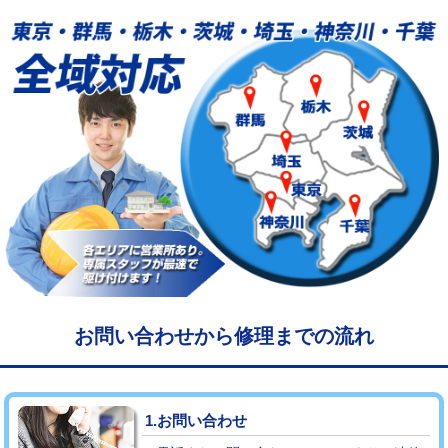
給水管工事※（塩ビ管（VP・HI）使
33,000円
用/3ｍまで)
給水管工事※（塩ビ管（VP・HI）使
+8,800円
用（追加）/3ｍ超え)
給水管工事※（ライニング鋼管・銅
44,000円
管・ポリ管・HT管使用/3ｍまで)
給水管工事※（ライニング鋼管・銅
+8,800円
管・ポリ管・HT管使用/3ｍ超え)
マス交換（土の掘削・埋め戻し作業）
11,000円~
マス交換（深さ50㎝未満）
55,000円
お問い合わせから修理までの流れ
マス交換（深さ50㎝以上）
66,000円
コンクリート斫り（厚さ10㎝まで）
27,500円
1.お問い合わせ
コンクリート斫り（厚さ10㎝超え）
38,500円