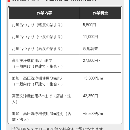
交換・取付（普通便座）
11,000円+材料費
作業内容
作業料金
交換・取付（温水洗浄便座）
16,500円+材料費
お風呂つまり（軽度の詰まり）
5,500円
交換・取付(単水栓（壁付・デッキ
13,200円+材料費
式）)
お風呂つまり（中度の詰まり）
11,000円
交換・取付(混合水栓（壁付・デッキ
16,500円+材料費
お風呂つまり（高度の詰まり）
現地調査
式・ワンホール）)
高圧洗浄機使用/3mまで
27,500円～
交換・取付(排水栓・排水トラップ
22,000円+材料費
（一般向け（戸建て・集合））
（P/S/ポップアップ））
追加 高圧洗浄機使用/3m超え
+3,300円/ｍ
交換・取付（その他部品）
11,000円+材料費
（一般向け（戸建て・集合））
持込商品取付（単水栓）
13,200円
高圧洗浄機使用/3mまで（店舗・法
42,350円
人）
持込商品取付（混合水栓）
16,500円
追加 高圧洗浄機使用/3m超え（店
+5,500円/ｍ
持込商品取付（浄水器・分岐水栓）
16,500円
舗・法人）
持込商品取付（温水洗浄便座）
22,000円
上記の表をスクロールで他の料金もご覧になれます。