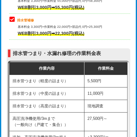
式）)
基本料金 3,300円+作業料金 55,000円+部品代 0円=58,300円
コンクリート斫り（厚さ10㎝超え）
38,500円
WEB割引3,000円➡55,300円(税込)
交換・取付(混合水栓（壁付・デッキ
16,500円+材料費
式・ワンホール）)
モルタル補修（厚さ10㎝まで）
27,500円
排水管補修
基本料金 3,300円+作業料金 22,000円+部品代 0円=25,300円
交換・取付(排水栓・排水トラップ
22,000円+材料費
モルタル補修（厚さ10㎝超え）
38,500円
WEB割引3,000円➡22,300円(税込)
（P/S/ポップアップ））
台所シンク・作業台設置
現場見積
交換・取付（その他部品）
11,000円+材料費
排水管つまり・水漏れ修理の作業料金表
追加人工
16,500円
持込商品取付（単水栓）
13,200円
作業内容
作業料金
廃棄・処分
現場見積
持込商品取付（混合水栓）
16,500円
排水管つまり（軽度の詰まり）
5,500円
※給水管工事は20mmまでの価格です。
持込商品取付（浄水器・分岐水栓）
16,500円
排水管つまり（中度の詰まり）
11,000円
給水管工事※（ホール加工)
16,500円
排水管つまり（高度の詰まり）
現地調査
給水管工事※（バンド止め)
3,300円
高圧洗浄機使用/3mまで
27,500円～
（一般向け（戸建て・集合））
給水管工事※（支持金具設置)
5,500円