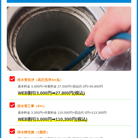
給水管工事※（ライニング鋼管・銅
44,000円
追加トーラー機使用/3m超え
+3,300円
管・ポリ管・HT管使用/3ｍまで)
カメラ調査
33,000円
給水管工事※（ライニング鋼管・銅
+8,800円
管・ポリ管・HT管使用/3ｍ超え)
桝清掃
8,800円
排水管工事（土の掘削・埋め戻し作
11,000円~
止水・漏水調査・防水処理・清掃・修
11,000円
業）
理・調整・分解・加工など（軽作業）
排水管工事（排水管工事/3ｍまで）
55,000円
止水・漏水調査・防水処理・清掃・修
22,000円
理・調整・分解・加工など（中作業）
排水管工事（追加 排水管工事/3ｍ超
+11,000円
排水管洗浄（高圧洗浄3ｍ迄）
え）
基本料金 3,300円+作業料金 27,500円+部品代 0円=30,800円
止水・漏水調査・防水処理・清掃・修
33,000円
WEB割引3,000円➡27,800円(税込)
理・調整・分解・加工など（重作業）
マス交換（土の掘削・埋め戻し作業）
11,000円~
排水管工事（8ｍ）
その他部品の脱着
8,800円～
マス交換（深さ50㎝未満）
55,000円
基本料金 3,300円+作業料金 110,000円+部品代 0円=113,300円
WEB割引3,000円➡110,300円(税込)
交換・取付（タンク）
22,000円+材料費
マス交換（深さ50㎝以上）
66,000円
交換・取付(単水栓（壁付・デッキ
13,200円+材料費
コンクリート斫り（厚さ10㎝まで）
27,500円
排水桝交換（1箇所）