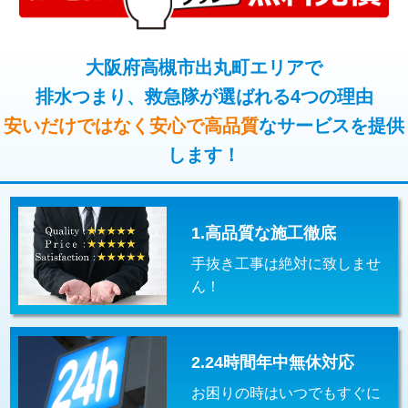
コンクリート斫り（厚さ10㎝超え）
38,500円
桝清掃
8,800円
モルタル補修（厚さ10㎝まで）
27,500円
大阪府高槻市出丸町エリアで
止水・漏水調査・防水処理・清掃・修
11,000円
理・調整・分解・加工など（軽作業）
排水つまり、救急隊が選ばれる4つの理由
モルタル補修（厚さ10㎝超え）
38,500円
安いだけではなく安心で高品質
なサービスを提供
止水・漏水調査・防水処理・清掃・修
22,000円
追加人工
16,500円
理・調整・分解・加工など（中作業）
します！
廃棄・処分
現場見積
止水・漏水調査・防水処理・清掃・修
33,000円
理・調整・分解・加工など（重作業）
1.高品質な施工徹底
その他部品の脱着
8,800円～
手抜き工事は絶対に致しませ
交換・取付（タンク）
22,000円+材料費
ん！
交換・取付(単水栓（壁付・デッキ
13,200円+材料費
式）)
2.24時間年中無休対応
交換・取付(混合水栓（壁付・デッキ
16,500円+材料費
式・ワンホール）)
お困りの時はいつでもすぐに