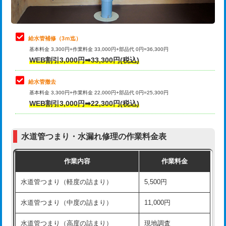
理・調整・分解・加工など（軽作業）
排水管工事（追加 排水管工事/3ｍ超
+11,000円
止水・漏水調査・防水処理・清掃・修
22,000円
え）
理・調整・分解・加工など（中作業）
給水管補修（3ｍ迄）
マス交換（土の掘削・埋め戻し作業）
11,000円~
基本料金 3,300円+作業料金 33,000円+部品代 0円=36,300円
止水・漏水調査・防水処理・清掃・修
33,000円
WEB割引3,000円➡33,300円(税込)
理・調整・分解・加工など（重作業）
マス交換（深さ50㎝未満）
55,000円
給水管撤去
その他部品の脱着
8,800円～
マス交換（深さ50㎝以上）
66,000円
基本料金 3,300円+作業料金 22,000円+部品代 0円=25,300円
WEB割引3,000円➡22,300円(税込)
交換・取付（タンク）
22,000円+材料費
コンクリート斫り（厚さ10㎝まで）
27,500円
交換・取付(単水栓（壁付・デッキ
13,200円+材料費
コンクリート斫り（厚さ10㎝超え）
38,500円
式）)
水道管つまり・水漏れ修理の作業料金表
モルタル補修（厚さ10㎝まで）
27,500円
交換・取付(混合水栓（壁付・デッキ
16,500円+材料費
作業内容
作業料金
式・ワンホール）)
モルタル補修（厚さ10㎝超え）
38,500円
水道管つまり（軽度の詰まり）
5,500円
交換・取付(排水栓・排水トラップ
22,000円+材料費
洗面台設置
38,500円
（P/S/ポップアップ））
水道管つまり（中度の詰まり）
11,000円
化粧台設置
22,000円
交換・取付（その他部品）
11,000円+材料費
水道管つまり（高度の詰まり）
現地調査