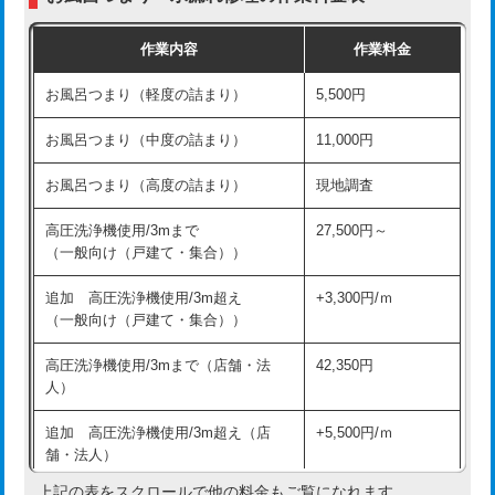
交換・取付（普通便座）
11,000円+材料費
作業内容
作業料金
交換・取付（温水洗浄便座）
16,500円+材料費
お風呂つまり（軽度の詰まり）
5,500円
交換・取付(単水栓（壁付・デッキ
13,200円+材料費
式）)
お風呂つまり（中度の詰まり）
11,000円
交換・取付(混合水栓（壁付・デッキ
16,500円+材料費
お風呂つまり（高度の詰まり）
現地調査
式・ワンホール）)
高圧洗浄機使用/3mまで
27,500円～
交換・取付(排水栓・排水トラップ
22,000円+材料費
（一般向け（戸建て・集合））
（P/S/ポップアップ））
追加 高圧洗浄機使用/3m超え
+3,300円/ｍ
交換・取付（その他部品）
11,000円+材料費
（一般向け（戸建て・集合））
持込商品取付（単水栓）
13,200円
高圧洗浄機使用/3mまで（店舗・法
42,350円
人）
持込商品取付（混合水栓）
16,500円
追加 高圧洗浄機使用/3m超え（店
+5,500円/ｍ
持込商品取付（浄水器・分岐水栓）
16,500円
舗・法人）
持込商品取付（温水洗浄便座）
22,000円
上記の表をスクロールで他の料金もご覧になれます。