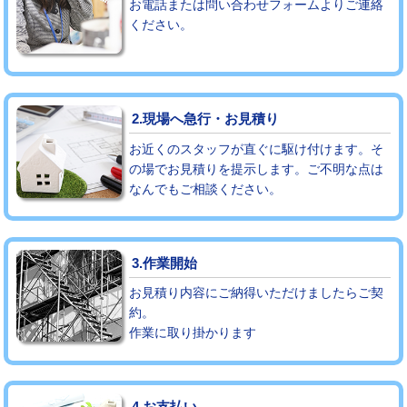
お電話または問い合わせフォームよりご連絡
ください。
モルタル補修（厚さ10㎝まで）
27,500円
モルタル補修（厚さ10㎝超え）
38,500円
追加人工
16,500円
2.現場へ急行・お見積り
廃棄・処分
現場見積
お近くのスタッフが直ぐに駆け付けます。そ
の場でお見積りを提示します。ご不明な点は
なんでもご相談ください。
※給水管工事は20mmまでの価格です。
3.作業開始
お見積り内容にご納得いただけましたらご契
約。
作業に取り掛かります
4.お支払い