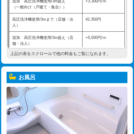
追加 高圧洗浄機使用/3m超え
+3,300円/ｍ
（一般向け（戸建て・集合））
高圧洗浄機使用/3mまで（店舗・法
42,350円
人）
追加 高圧洗浄機使用/3m超え（店
+5,500円/ｍ
舗・法人）
上記の表をスクロールで他の料金もご覧になれます。
高度高圧洗浄換
現地調査
トーラー作業
16,500円
お風呂
トーラー機使用/3mまで
33,000円
追加トーラー機使用/3m超え
+3,300円
カメラ調査
33,000円
桝清掃
8,800円
止水・漏水調査・防水処理・清掃・修
11,000円