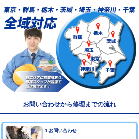
給水管工事※（塩ビ管（VP・HI）使
33,000円
用/3ｍまで)
給水管工事※（塩ビ管（VP・HI）使
+8,800円
用（追加）/3ｍ超え)
給水管工事※（ライニング鋼管・銅
44,000円
管・ポリ管・HT管使用/3ｍまで)
給水管工事※（ライニング鋼管・銅
+8,800円
管・ポリ管・HT管使用/3ｍ超え)
マス交換（土の掘削・埋め戻し作業）
11,000円~
マス交換（深さ50㎝未満）
55,000円
お問い合わせから修理までの流れ
マス交換（深さ50㎝以上）
66,000円
コンクリート斫り（厚さ10㎝まで）
27,500円
1.お問い合わせ
コンクリート斫り（厚さ10㎝超え）
38,500円