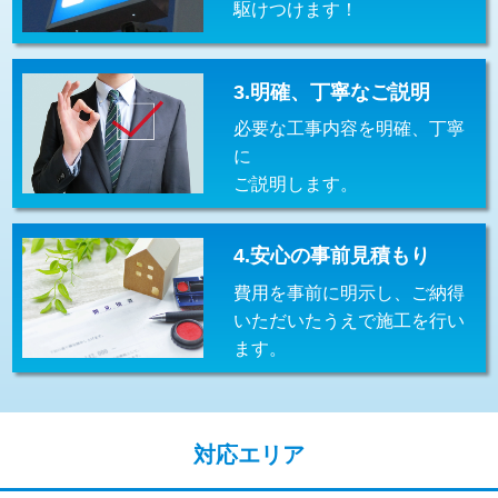
駆けつけます！
交換・取付(排水栓・排水トラップ
22,000円+材料費
（P/S/ポップアップ））
交換・取付（その他部品）
11,000円+材料費
3.明確、丁寧なご説明
必要な工事内容を明確、丁寧
持込商品取付（単水栓）
13,200円
に
持込商品取付（混合水栓）
16,500円
ご説明します。
持込商品取付（浄水器・分岐水栓）
16,500円
4.安心の事前見積もり
給水管工事※（ホール加工)
16,500円
費用を事前に明示し、ご納得
給水管工事※（バンド止め)
3,300円
いただいたうえで施工を行い
ます。
給水管工事※（支持金具設置)
5,500円
給水管工事※（保温材使用（バンド止
5,500円
め込み）)
対応エリア
給水管工事※（土の掘削・埋め戻し作
11,000円
業)