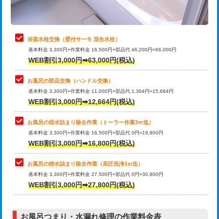
理・調整・分解・加工など（軽作業）
止水・漏水調査・防水処理・清掃・修
22,000円
理・調整・分解・加工など（中作業）
浴室水栓交換（壁付サーモ 混合水栓）
基本料金 3,300円+作業料金 16,500円+部品代 46,200円=66,000円
止水・漏水調査・防水処理・清掃・修
33,000円
WEB割引3,000円➡63,000円(税込)
理・調整・分解・加工など（重作業）
お風呂の部品交換（ハンドル交換）
トイレタンク脱着
16,500円
基本料金 3,300円+作業料金 11,000円+部品代 1,364円=15,664円
WEB割引3,000円➡12,664円(税込)
トイレ便器脱着
16,500円
タンクレストイレ脱着
33,000円
お風呂の排水詰まり除去作業（トーラー作業3ｍ迄）
基本料金 3,300円+作業料金 16,500円+部品代 0円=19,800円
小便器トイレ脱着
現地見積
WEB割引3,000円➡16,800円(税込)
その他部品の脱着
8,800円～
お風呂の排水詰まり除去作業（高圧洗浄3ｍ迄）
基本料金 3,300円+作業料金 27,500円+部品代 0円=30,800円
交換・取付（タンク）
22,000円+材料費
WEB割引3,000円➡27,800円(税込)
交換・取付（便器）
22,000円+材料費
お風呂つまり・水漏れ修理の作業料金表