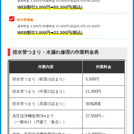
式）)
基本料金 3,300円+作業料金 55,000円+部品代 0円=58,300円
コンクリート斫り（厚さ10㎝超え）
38,500円
WEB割引3,000円➡55,300円(税込)
交換・取付(混合水栓（壁付・デッキ
16,500円+材料費
式・ワンホール）)
モルタル補修（厚さ10㎝まで）
27,500円
排水管補修
基本料金 3,300円+作業料金 22,000円+部品代 0円=25,300円
交換・取付(排水栓・排水トラップ
22,000円+材料費
モルタル補修（厚さ10㎝超え）
38,500円
WEB割引3,000円➡22,300円(税込)
（P/S/ポップアップ））
台所シンク・作業台設置
現場見積
交換・取付（その他部品）
11,000円+材料費
排水管つまり・水漏れ修理の作業料金表
追加人工
16,500円
持込商品取付（単水栓）
13,200円
作業内容
作業料金
廃棄・処分
現場見積
持込商品取付（混合水栓）
16,500円
排水管つまり（軽度の詰まり）
5,500円
※給水管工事は20mmまでの価格です。
持込商品取付（浄水器・分岐水栓）
16,500円
排水管つまり（中度の詰まり）
11,000円
給水管工事※（ホール加工)
16,500円
排水管つまり（高度の詰まり）
現地調査
給水管工事※（バンド止め)
3,300円
高圧洗浄機使用/3mまで
27,500円～
（一般向け（戸建て・集合））
給水管工事※（支持金具設置)
5,500円