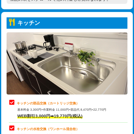
高度高圧洗浄換
現地調査
持込商品取付（普通便座⇔温水洗浄便
22,000円
トーラー作業
16,500円
座）
キッチン
トーラー機使用/3mまで
33,000円
給水管工事※（ホール加工)
16,500円
追加トーラー機使用/3m超え
+3,300円
給水管工事※（バンド止め)
3,300円
カメラ調査
33,000円
給水管工事※（支持金具設置)
5,500円
桝清掃
8,800円
給水管工事※（保温材使用（バンド止
5,500円
め込み）)
止水・漏水調査・防水処理・清掃・修
11,000円
理・調整・分解・加工など（軽作業）
給水管工事※（土の掘削・埋め戻し作
11,000円
業)
止水・漏水調査・防水処理・清掃・修
22,000円
理・調整・分解・加工など（中作業）
給水管工事※（塩ビ管（VP・HI）使
33,000円
キッチンの部品交換（カートリッジ交換）
用/3ｍまで)
基本料金 3,300円+作業料金 11,000円+部品代 8,470円=22,770円
止水・漏水調査・防水処理・清掃・修
33,000円
WEB割引3,000円➡19,770円(税込)
理・調整・分解・加工など（重作業）
給水管工事※（塩ビ管（VP・HI）使
+8,800円
用（追加）/3ｍ超え)
キッチンの水栓交換（ワンホール混合栓）
お風呂タンク脱着
16,500円