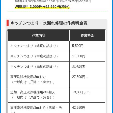
基本料金 3,300円+作業料金 16,500円+部品代 35,750円=55,550円
給水管工事※（ライニング鋼管・銅
44,000円
WEB割引3,000円➡52,550円(税込)
その他部品の脱着
8,800円～
管・ポリ管・HT管使用/3ｍまで)
交換・取付（タンク）
22,000円+材料費
給水管工事※（ライニング鋼管・銅
+8,800円
管・ポリ管・HT管使用/3ｍ超え)
キッチンつまり・水漏れ修理の作業料金表
交換・取付(単水栓（壁付・デッキ
13,200円+材料費
式）)
排水管工事（土の掘削・埋め戻し作
11,000円~
作業内容
作業料金
業）
交換・取付(混合水栓（壁付・デッキ
16,500円+材料費
キッチンつまり（軽度の詰まり）
5,500円
式・ワンホール）)
排水管工事（排水管工事/3ｍまで）
55,000円
キッチンつまり（中度の詰まり）
11,000円
交換・取付(排水栓・排水トラップ
22,000円+材料費
排水管工事（追加 排水管工事/3ｍ超
+11,000円
（P/S/ポップアップ））
え）
キッチンつまり（高度の詰まり）
現地調査
交換・取付（その他部品）
11,000円+材料費
マス交換（土の掘削・埋め戻し作業）
11,000円~
高圧洗浄機使用/3mまで
27,500円～
（一般向け（戸建て・集合））
持込商品取付（単水栓）
13,200円
マス交換（深さ50㎝未満）
55,000円
追加 高圧洗浄機使用/3m超え
+3,300円/ｍ
持込商品取付（混合水栓）
16,500円
マス交換（深さ50㎝以上）
66,000円
（一般向け（戸建て・集合））
持込商品取付（浄水器・分岐水栓）
16,500円
コンクリート斫り（厚さ10㎝まで）
27,500円
高圧洗浄機使用/3mまで（店舗・法
42,350円
人）