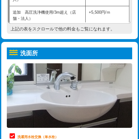
給水管工事※（ホール加工)
16,500円
コンクリート斫り（厚さ10㎝超え）
38,500円
追加 高圧洗浄機使用/3m超え（店
+5,500円/ｍ
給水管工事※（バンド止め)
3,300円
モルタル補修（厚さ10㎝まで）
27,500円
舗・法人）
給水管工事※（支持金具設置)
5,500円
モルタル補修（厚さ10㎝超え）
38,500円
上記の表をスクロールで他の料金もご覧になれます。
高度高圧洗浄換
現地調査
給水管工事※（保温材使用（バンド止
5,500円
洗面台設置
38,500円
トーラー作業
16,500円
め込み）)
洗面所
追加人工
16,500円
トーラー機使用/3mまで
33,000円
給水管工事※（土の掘削・埋め戻し作
11,000円
業)
廃棄・処分
現場見積
追加トーラー機使用/3m超え
+3,300円
給水管工事※（塩ビ管（VP・HI）使
33,000円
※給水管工事は20mmまでの価格です。
カメラ調査
33,000円
用/3ｍまで)
桝清掃
8,800円
給水管工事※（塩ビ管（VP・HI）使
+8,800円
用（追加）/3ｍ超え)
止水・漏水調査・防水処理・清掃・修
11,000円
理・調整・分解・加工など（軽作業）
給水管工事※（ライニング鋼管・銅
44,000円
管・ポリ管・HT管使用/3ｍまで)
止水・漏水調査・防水処理・清掃・修
22,000円
理・調整・分解・加工など（中作業）
給水管工事※（ライニング鋼管・銅
+8,800円
洗濯用水栓交換（単水栓）