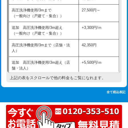
追加人工
16,500円
持込商品取付（単水栓）
13,200円
高圧洗浄機使用/3mまで
27,500円～
廃棄・処分
現場見積
（一般向け（戸建て・集合））
持込商品取付（混合水栓）
16,500円
※給水管工事は20mmまでの価格です。
追加 高圧洗浄機使用/3m超え
+3,300円/ｍ
持込商品取付（浄水器・分岐水栓）
16,500円
（一般向け（戸建て・集合））
排水管工事（土の掘削・埋め戻し作
11,000円~
高圧洗浄機使用/3mまで（店舗・法
42,350円
業）
人）
排水管工事（排水管工事/3ｍまで）
55,000円
追加 高圧洗浄機使用/3m超え（店
+5,500円/ｍ
舗・法人）
排水管工事（追加 排水管工事/3ｍ超
+11,000円
え）
上記の表をスクロールで他の料金もご覧になれます。
高度高圧洗浄換
現地調査
マス交換（土の掘削・埋め戻し作業）
11,000円~
トーラー作業
16,500円
全て税込表記
マス交換（深さ50㎝未満）
55,000円
トーラー機使用/3mまで
33,000円
マス交換（深さ50㎝以上）
66,000円
追加トーラー機使用/3m超え
+3,300円
コンクリート斫り（厚さ10㎝まで）
27,500円
カメラ調査
33,000円