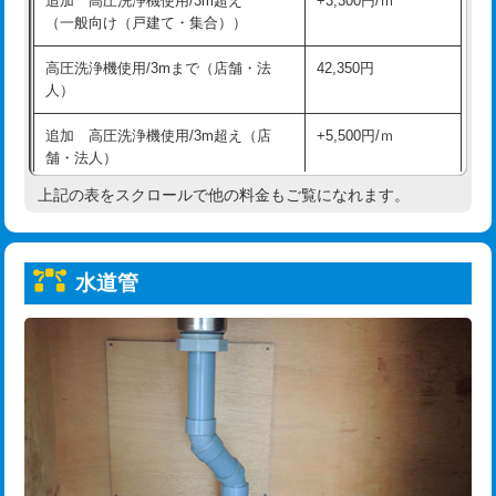
追加 高圧洗浄機使用/3m超え
+3,300円/ｍ
給水管工事※（保温材使用（バンド止
5,500円
（一般向け（戸建て・集合））
め込み）)
高圧洗浄機使用/3mまで（店舗・法
42,350円
給水管工事※（土の掘削・埋め戻し作
11,000円
人）
業)
追加 高圧洗浄機使用/3m超え（店
+5,500円/ｍ
給水管工事※（塩ビ管（VP・HI）使
33,000円
舗・法人）
用/3ｍまで)
上記の表をスクロールで他の料金もご覧になれます。
高度高圧洗浄換
現地調査
給水管工事※（塩ビ管（VP・HI）使
+8,800円
用（追加）/3ｍ超え)
トーラー作業
16,500円
給水管工事※（ライニング鋼管・銅
44,000円
水道管
トーラー機使用/3mまで
33,000円
管・ポリ管・HT管使用/3ｍまで)
追加トーラー機使用/3m超え
+3,300円
給水管工事※（ライニング鋼管・銅
+8,800円
管・ポリ管・HT管使用/3ｍ超え)
カメラ調査
33,000円
排水管工事（土の掘削・埋め戻し作
11,000円~
桝清掃
8,800円
業）
止水・漏水調査・防水処理・清掃・修
11,000円
排水管工事（排水管工事/3ｍまで）
55,000円