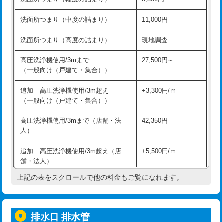
モルタル補修（厚さ10㎝超え）
38,500円
持込商品取付（混合水栓）
16,500円
洗面所つまり（中度の詰まり）
11,000円
洗面台設置
38,500円
持込商品取付（浄水器・分岐水栓）
16,500円
洗面所つまり（高度の詰まり）
現地調査
バスタブ設置
現場見積
給水管工事※（ホール加工)
16,500円
高圧洗浄機使用/3mまで
27,500円～
追加人工
16,500円
（一般向け（戸建て・集合））
給水管工事※（バンド止め)
3,300円
廃棄・処分
現場見積
追加 高圧洗浄機使用/3m超え
+3,300円/ｍ
給水管工事※（支持金具設置)
5,500円
（一般向け（戸建て・集合））
※給水管工事は20mmまでの価格です。
給水管工事※（保温材使用（バンド止
5,500円
高圧洗浄機使用/3mまで（店舗・法
42,350円
め込み）)
人）
給水管工事※（土の掘削・埋め戻し作
11,000円
追加 高圧洗浄機使用/3m超え（店
+5,500円/ｍ
業)
舗・法人）
給水管工事※（塩ビ管（VP・HI）使
33,000円
上記の表をスクロールで他の料金もご覧になれます。
高度高圧洗浄換
現地調査
用/3ｍまで)
トーラー作業
16,500円
給水管工事※（塩ビ管（VP・HI）使
+8,800円
用（追加）/3ｍ超え)
排水口 排水管
トーラー機使用/3mまで
33,000円