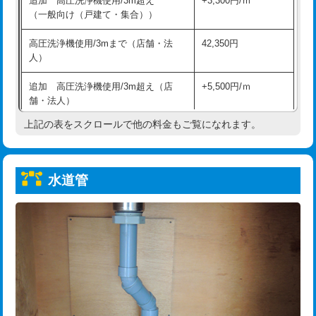
追加 高圧洗浄機使用/3m超え
+3,300円/ｍ
給水管工事※（保温材使用（バンド止
5,500円
（一般向け（戸建て・集合））
め込み）)
高圧洗浄機使用/3mまで（店舗・法
42,350円
給水管工事※（土の掘削・埋め戻し作
11,000円
人）
業)
追加 高圧洗浄機使用/3m超え（店
+5,500円/ｍ
給水管工事※（塩ビ管（VP・HI）使
33,000円
舗・法人）
用/3ｍまで)
上記の表をスクロールで他の料金もご覧になれます。
高度高圧洗浄換
現地調査
給水管工事※（塩ビ管（VP・HI）使
+8,800円
用（追加）/3ｍ超え)
トーラー作業
16,500円
給水管工事※（ライニング鋼管・銅
44,000円
水道管
トーラー機使用/3mまで
33,000円
管・ポリ管・HT管使用/3ｍまで)
追加トーラー機使用/3m超え
+3,300円
給水管工事※（ライニング鋼管・銅
+8,800円
管・ポリ管・HT管使用/3ｍ超え)
カメラ調査
33,000円
排水管工事（土の掘削・埋め戻し作
11,000円~
桝清掃
8,800円
業）
止水・漏水調査・防水処理・清掃・修
11,000円
排水管工事（排水管工事/3ｍまで）
55,000円