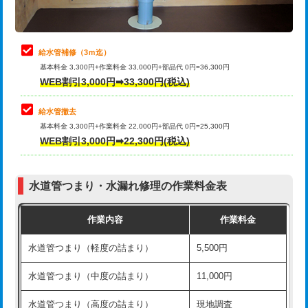
理・調整・分解・加工など（軽作業）
排水管工事（追加 排水管工事/3ｍ超
+11,000円
止水・漏水調査・防水処理・清掃・修
22,000円
え）
理・調整・分解・加工など（中作業）
給水管補修（3ｍ迄）
マス交換（土の掘削・埋め戻し作業）
11,000円~
基本料金 3,300円+作業料金 33,000円+部品代 0円=36,300円
止水・漏水調査・防水処理・清掃・修
33,000円
WEB割引3,000円➡33,300円(税込)
理・調整・分解・加工など（重作業）
マス交換（深さ50㎝未満）
55,000円
給水管撤去
その他部品の脱着
8,800円～
マス交換（深さ50㎝以上）
66,000円
基本料金 3,300円+作業料金 22,000円+部品代 0円=25,300円
WEB割引3,000円➡22,300円(税込)
交換・取付（タンク）
22,000円+材料費
コンクリート斫り（厚さ10㎝まで）
27,500円
交換・取付(単水栓（壁付・デッキ
13,200円+材料費
コンクリート斫り（厚さ10㎝超え）
38,500円
式）)
水道管つまり・水漏れ修理の作業料金表
モルタル補修（厚さ10㎝まで）
27,500円
交換・取付(混合水栓（壁付・デッキ
16,500円+材料費
作業内容
作業料金
式・ワンホール）)
モルタル補修（厚さ10㎝超え）
38,500円
水道管つまり（軽度の詰まり）
5,500円
交換・取付(排水栓・排水トラップ
22,000円+材料費
洗面台設置
38,500円
（P/S/ポップアップ））
水道管つまり（中度の詰まり）
11,000円
化粧台設置
22,000円
交換・取付（その他部品）
11,000円+材料費
水道管つまり（高度の詰まり）
現地調査