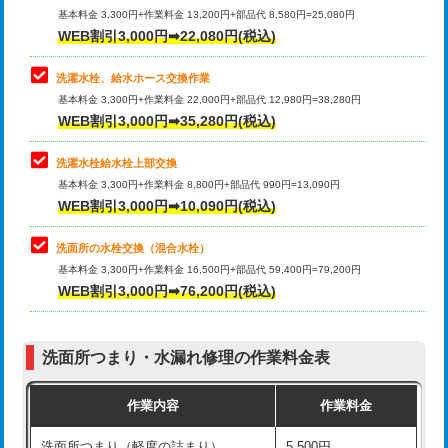
管・ポリ管・HT管使用/3ｍ超え)
基本料金 3,300円+作業料金 13,200円+部品代 8,580円=25,080円
止水・漏水調査・防水処理・清掃・修
33,000円
WEB割引3,000円➡22,080円(税込)
理・調整・分解・加工など（重作業）
排水管工事（土の掘削・埋め戻し作
11,000円~
業）
洗濯水栓、給水ホース交換作業
キッチンタンク脱着
16,500円
基本料金 3,300円+作業料金 22,000円+部品代 12,980円=38,280円
排水管工事（排水管工事/3ｍまで）
55,000円
WEB割引3,000円➡35,280円(税込)
その他部品の脱着
8,800円～
排水管工事（追加 排水管工事/3ｍ超
+11,000円
交換・取付（タンク）
22,000円+材料費
洗濯水栓給水栓上部交換
え）
基本料金 3,300円+作業料金 8,800円+部品代 990円=13,090円
交換・取付(単水栓（壁付・デッキ
13,200円+材料費
WEB割引3,000円➡10,090円(税込)
マス交換（土の掘削・埋め戻し作業）
11,000円~
式）)
洗面所の水栓交換（混合水栓）
マス交換（深さ50㎝未満）
55,000円
交換・取付(混合水栓（壁付・デッキ
16,500円+材料費
基本料金 3,300円+作業料金 16,500円+部品代 59,400円=79,200円
式・ワンホール）)
WEB割引3,000円➡76,200円(税込)
マス交換（深さ50㎝以上）
66,000円
交換・取付(排水栓・排水トラップ
22,000円+材料費
コンクリート斫り（厚さ10㎝まで）
27,500円
（P/S/ポップアップ））
洗面所つまり・水漏れ修理の作業料金表
コンクリート斫り（厚さ10㎝超え）
38,500円
交換・取付（その他部品）
11,000円+材料費
作業内容
作業料金
モルタル補修（厚さ10㎝まで）
27,500円
持込商品取付（単水栓）
13,200円
洗面所つまり（軽度の詰まり）
5,500円