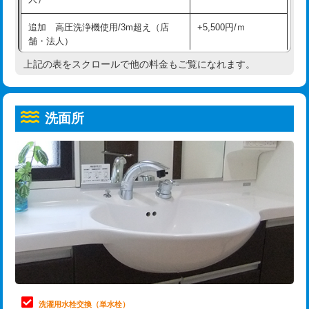
給水管工事※（ホール加工)
16,500円
コンクリート斫り（厚さ10㎝超え）
38,500円
追加 高圧洗浄機使用/3m超え（店
+5,500円/ｍ
給水管工事※（バンド止め)
3,300円
モルタル補修（厚さ10㎝まで）
27,500円
舗・法人）
給水管工事※（支持金具設置)
5,500円
モルタル補修（厚さ10㎝超え）
38,500円
上記の表をスクロールで他の料金もご覧になれます。
高度高圧洗浄換
現地調査
給水管工事※（保温材使用（バンド止
5,500円
洗面台設置
38,500円
トーラー作業
16,500円
め込み）)
洗面所
追加人工
16,500円
トーラー機使用/3mまで
33,000円
給水管工事※（土の掘削・埋め戻し作
11,000円
業)
廃棄・処分
現場見積
追加トーラー機使用/3m超え
+3,300円
給水管工事※（塩ビ管（VP・HI）使
33,000円
※給水管工事は20mmまでの価格です。
カメラ調査
33,000円
用/3ｍまで)
桝清掃
8,800円
給水管工事※（塩ビ管（VP・HI）使
+8,800円
用（追加）/3ｍ超え)
止水・漏水調査・防水処理・清掃・修
11,000円
理・調整・分解・加工など（軽作業）
給水管工事※（ライニング鋼管・銅
44,000円
管・ポリ管・HT管使用/3ｍまで)
止水・漏水調査・防水処理・清掃・修
22,000円
理・調整・分解・加工など（中作業）
給水管工事※（ライニング鋼管・銅
+8,800円
洗濯用水栓交換（単水栓）