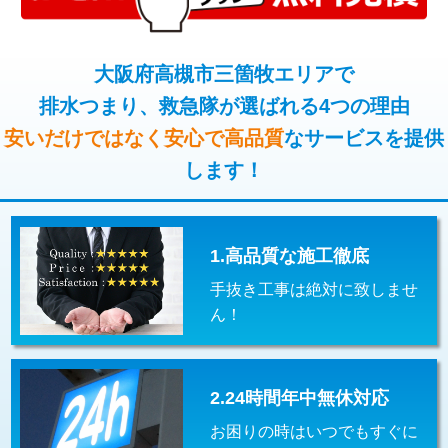
コンクリート斫り（厚さ10㎝超え）
38,500円
桝清掃
8,800円
モルタル補修（厚さ10㎝まで）
27,500円
大阪府高槻市三箇牧エリアで
止水・漏水調査・防水処理・清掃・修
11,000円
理・調整・分解・加工など（軽作業）
排水つまり、救急隊が選ばれる4つの理由
モルタル補修（厚さ10㎝超え）
38,500円
安いだけではなく安心で高品質
なサービスを提供
止水・漏水調査・防水処理・清掃・修
22,000円
追加人工
16,500円
理・調整・分解・加工など（中作業）
します！
廃棄・処分
現場見積
止水・漏水調査・防水処理・清掃・修
33,000円
理・調整・分解・加工など（重作業）
1.高品質な施工徹底
その他部品の脱着
8,800円～
手抜き工事は絶対に致しませ
交換・取付（タンク）
22,000円+材料費
ん！
交換・取付(単水栓（壁付・デッキ
13,200円+材料費
式）)
2.24時間年中無休対応
交換・取付(混合水栓（壁付・デッキ
16,500円+材料費
式・ワンホール）)
お困りの時はいつでもすぐに