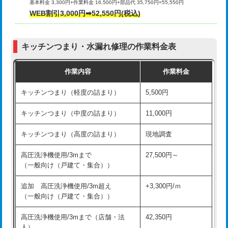
基本料金 3,300円+作業料金 16,500円+部品代 35,750円=55,550円
給水管工事※（ライニング鋼管・銅
44,000円
WEB割引3,000円➡52,550円(税込)
その他部品の脱着
8,800円～
管・ポリ管・HT管使用/3ｍまで)
交換・取付（タンク）
22,000円+材料費
給水管工事※（ライニング鋼管・銅
+8,800円
管・ポリ管・HT管使用/3ｍ超え)
キッチンつまり・水漏れ修理の作業料金表
交換・取付(単水栓（壁付・デッキ
13,200円+材料費
式）)
排水管工事（土の掘削・埋め戻し作
11,000円~
作業内容
作業料金
業）
交換・取付(混合水栓（壁付・デッキ
16,500円+材料費
キッチンつまり（軽度の詰まり）
5,500円
式・ワンホール）)
排水管工事（排水管工事/3ｍまで）
55,000円
キッチンつまり（中度の詰まり）
11,000円
交換・取付(排水栓・排水トラップ
22,000円+材料費
排水管工事（追加 排水管工事/3ｍ超
+11,000円
（P/S/ポップアップ））
え）
キッチンつまり（高度の詰まり）
現地調査
交換・取付（その他部品）
11,000円+材料費
マス交換（土の掘削・埋め戻し作業）
11,000円~
高圧洗浄機使用/3mまで
27,500円～
（一般向け（戸建て・集合））
持込商品取付（単水栓）
13,200円
マス交換（深さ50㎝未満）
55,000円
追加 高圧洗浄機使用/3m超え
+3,300円/ｍ
持込商品取付（混合水栓）
16,500円
マス交換（深さ50㎝以上）
66,000円
（一般向け（戸建て・集合））
持込商品取付（浄水器・分岐水栓）
16,500円
コンクリート斫り（厚さ10㎝まで）
27,500円
高圧洗浄機使用/3mまで（店舗・法
42,350円
人）