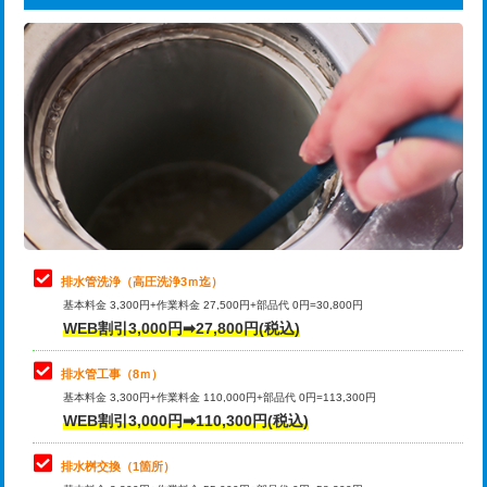
給水管工事※（ライニング鋼管・銅
44,000円
追加トーラー機使用/3m超え
+3,300円
管・ポリ管・HT管使用/3ｍまで)
カメラ調査
33,000円
給水管工事※（ライニング鋼管・銅
+8,800円
管・ポリ管・HT管使用/3ｍ超え)
桝清掃
8,800円
排水管工事（土の掘削・埋め戻し作
11,000円~
止水・漏水調査・防水処理・清掃・修
11,000円
業）
理・調整・分解・加工など（軽作業）
排水管工事（排水管工事/3ｍまで）
55,000円
止水・漏水調査・防水処理・清掃・修
22,000円
理・調整・分解・加工など（中作業）
排水管工事（追加 排水管工事/3ｍ超
+11,000円
排水管洗浄（高圧洗浄3ｍ迄）
え）
基本料金 3,300円+作業料金 27,500円+部品代 0円=30,800円
止水・漏水調査・防水処理・清掃・修
33,000円
WEB割引3,000円➡27,800円(税込)
理・調整・分解・加工など（重作業）
マス交換（土の掘削・埋め戻し作業）
11,000円~
排水管工事（8ｍ）
その他部品の脱着
8,800円～
マス交換（深さ50㎝未満）
55,000円
基本料金 3,300円+作業料金 110,000円+部品代 0円=113,300円
WEB割引3,000円➡110,300円(税込)
交換・取付（タンク）
22,000円+材料費
マス交換（深さ50㎝以上）
66,000円
交換・取付(単水栓（壁付・デッキ
13,200円+材料費
コンクリート斫り（厚さ10㎝まで）
27,500円
排水桝交換（1箇所）