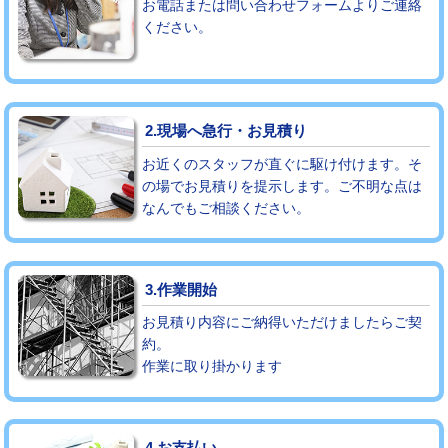
お電話または問い合わせフォームよりご連絡
ください。
モルタル補修（厚さ10㎝まで）
27,500円
モルタル補修（厚さ10㎝超え）
38,500円
追加人工
16,500円
2.現場へ急行・お見積り
廃棄・処分
現場見積
お近くのスタッフが直ぐに駆け付けます。そ
の場でお見積りを提示します。ご不明な点は
なんでもご相談ください。
※給水管工事は20mmまでの価格です。
3.作業開始
お見積り内容にご納得いただけましたらご契
約。
作業に取り掛かります
4.お支払い