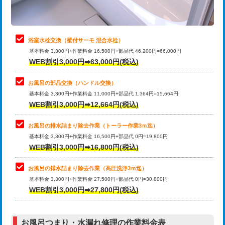
理・調整・分解・加工など（軽作業）
止水・漏水調査・防水処理・清掃・修
22,000円
理・調整・分解・加工など（中作業）
浴室水栓交換（壁付サーモ 混合水栓）
基本料金 3,300円+作業料金 16,500円+部品代 46,200円=66,000円
止水・漏水調査・防水処理・清掃・修
33,000円
WEB割引3,000円➡63,000円(税込)
理・調整・分解・加工など（重作業）
お風呂の部品交換（ハンドル交換）
トイレタンク脱着
16,500円
基本料金 3,300円+作業料金 11,000円+部品代 1,364円=15,664円
WEB割引3,000円➡12,664円(税込)
トイレ便器脱着
16,500円
タンクレストイレ脱着
33,000円
お風呂の排水詰まり除去作業（トーラー作業3ｍ迄）
基本料金 3,300円+作業料金 16,500円+部品代 0円=19,800円
小便器トイレ脱着
現地見積
WEB割引3,000円➡16,800円(税込)
その他部品の脱着
8,800円～
お風呂の排水詰まり除去作業（高圧洗浄3ｍ迄）
基本料金 3,300円+作業料金 27,500円+部品代 0円=30,800円
交換・取付（タンク）
22,000円+材料費
WEB割引3,000円➡27,800円(税込)
交換・取付（便器）
22,000円+材料費
お風呂つまり・水漏れ修理の作業料金表