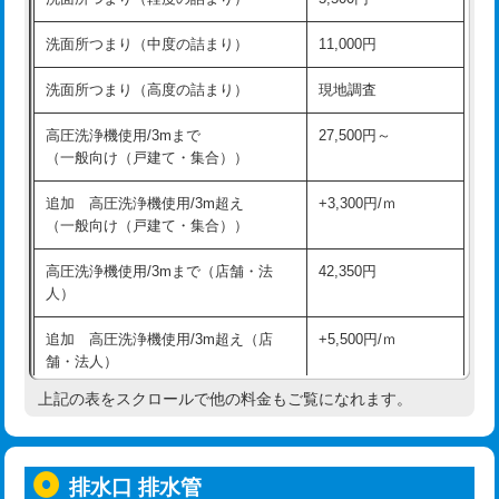
モルタル補修（厚さ10㎝超え）
38,500円
持込商品取付（混合水栓）
16,500円
洗面所つまり（中度の詰まり）
11,000円
洗面台設置
38,500円
持込商品取付（浄水器・分岐水栓）
16,500円
洗面所つまり（高度の詰まり）
現地調査
バスタブ設置
現場見積
給水管工事※（ホール加工)
16,500円
高圧洗浄機使用/3mまで
27,500円～
追加人工
16,500円
（一般向け（戸建て・集合））
給水管工事※（バンド止め)
3,300円
廃棄・処分
現場見積
追加 高圧洗浄機使用/3m超え
+3,300円/ｍ
給水管工事※（支持金具設置)
5,500円
（一般向け（戸建て・集合））
※給水管工事は20mmまでの価格です。
給水管工事※（保温材使用（バンド止
5,500円
高圧洗浄機使用/3mまで（店舗・法
42,350円
め込み）)
人）
給水管工事※（土の掘削・埋め戻し作
11,000円
追加 高圧洗浄機使用/3m超え（店
+5,500円/ｍ
業)
舗・法人）
給水管工事※（塩ビ管（VP・HI）使
33,000円
上記の表をスクロールで他の料金もご覧になれます。
高度高圧洗浄換
現地調査
用/3ｍまで)
トーラー作業
16,500円
給水管工事※（塩ビ管（VP・HI）使
+8,800円
用（追加）/3ｍ超え)
排水口 排水管
トーラー機使用/3mまで
33,000円