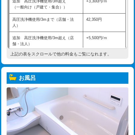
追加 高圧洗浄機使用/3m超え
+3,300円/ｍ
（一般向け（戸建て・集合））
高圧洗浄機使用/3mまで（店舗・法
42,350円
人）
追加 高圧洗浄機使用/3m超え（店
+5,500円/ｍ
舗・法人）
上記の表をスクロールで他の料金もご覧になれます。
高度高圧洗浄換
現地調査
トーラー作業
16,500円
お風呂
トーラー機使用/3mまで
33,000円
追加トーラー機使用/3m超え
+3,300円
カメラ調査
33,000円
桝清掃
8,800円
止水・漏水調査・防水処理・清掃・修
11,000円