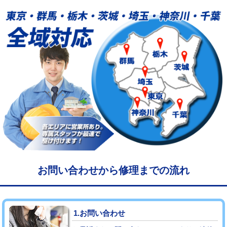
給水管工事※（塩ビ管（VP・HI）使
33,000円
用/3ｍまで)
給水管工事※（塩ビ管（VP・HI）使
+8,800円
用（追加）/3ｍ超え)
給水管工事※（ライニング鋼管・銅
44,000円
管・ポリ管・HT管使用/3ｍまで)
給水管工事※（ライニング鋼管・銅
+8,800円
管・ポリ管・HT管使用/3ｍ超え)
マス交換（土の掘削・埋め戻し作業）
11,000円~
マス交換（深さ50㎝未満）
55,000円
お問い合わせから修理までの流れ
マス交換（深さ50㎝以上）
66,000円
コンクリート斫り（厚さ10㎝まで）
27,500円
1.お問い合わせ
コンクリート斫り（厚さ10㎝超え）
38,500円