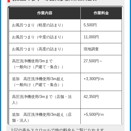
交換・取付（普通便座）
11,000円+材料費
作業内容
作業料金
交換・取付（温水洗浄便座）
16,500円+材料費
お風呂つまり（軽度の詰まり）
5,500円
交換・取付(単水栓（壁付・デッキ
13,200円+材料費
式）)
お風呂つまり（中度の詰まり）
11,000円
交換・取付(混合水栓（壁付・デッキ
16,500円+材料費
お風呂つまり（高度の詰まり）
現地調査
式・ワンホール）)
高圧洗浄機使用/3mまで
27,500円～
交換・取付(排水栓・排水トラップ
22,000円+材料費
（一般向け（戸建て・集合））
（P/S/ポップアップ））
追加 高圧洗浄機使用/3m超え
+3,300円/ｍ
交換・取付（その他部品）
11,000円+材料費
（一般向け（戸建て・集合））
持込商品取付（単水栓）
13,200円
高圧洗浄機使用/3mまで（店舗・法
42,350円
人）
持込商品取付（混合水栓）
16,500円
追加 高圧洗浄機使用/3m超え（店
+5,500円/ｍ
持込商品取付（浄水器・分岐水栓）
16,500円
舗・法人）
持込商品取付（温水洗浄便座）
22,000円
上記の表をスクロールで他の料金もご覧になれます。