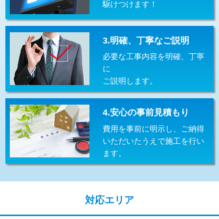
駆けつけます！
交換・取付(排水栓・排水トラップ
22,000円+材料費
（P/S/ポップアップ））
交換・取付（その他部品）
11,000円+材料費
3.明確、丁寧なご説明
必要な工事内容を明確、丁寧
持込商品取付（単水栓）
13,200円
に
持込商品取付（混合水栓）
16,500円
ご説明します。
持込商品取付（浄水器・分岐水栓）
16,500円
4.安心の事前見積もり
給水管工事※（ホール加工)
16,500円
費用を事前に明示し、ご納得
給水管工事※（バンド止め)
3,300円
いただいたうえで施工を行い
ます。
給水管工事※（支持金具設置)
5,500円
給水管工事※（保温材使用（バンド止
5,500円
め込み）)
対応エリア
給水管工事※（土の掘削・埋め戻し作
11,000円
業)