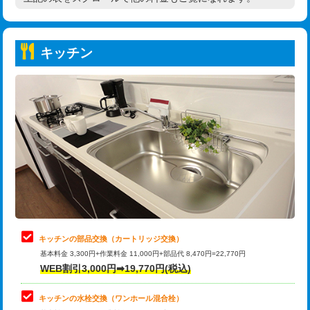
高度高圧洗浄換
現地調査
持込商品取付（普通便座⇔温水洗浄便
22,000円
トーラー作業
16,500円
座）
キッチン
トーラー機使用/3mまで
33,000円
給水管工事※（ホール加工)
16,500円
追加トーラー機使用/3m超え
+3,300円
給水管工事※（バンド止め)
3,300円
カメラ調査
33,000円
給水管工事※（支持金具設置)
5,500円
桝清掃
8,800円
給水管工事※（保温材使用（バンド止
5,500円
め込み）)
止水・漏水調査・防水処理・清掃・修
11,000円
理・調整・分解・加工など（軽作業）
給水管工事※（土の掘削・埋め戻し作
11,000円
業)
止水・漏水調査・防水処理・清掃・修
22,000円
理・調整・分解・加工など（中作業）
給水管工事※（塩ビ管（VP・HI）使
33,000円
キッチンの部品交換（カートリッジ交換）
用/3ｍまで)
基本料金 3,300円+作業料金 11,000円+部品代 8,470円=22,770円
止水・漏水調査・防水処理・清掃・修
33,000円
WEB割引3,000円➡19,770円(税込)
理・調整・分解・加工など（重作業）
給水管工事※（塩ビ管（VP・HI）使
+8,800円
用（追加）/3ｍ超え)
キッチンの水栓交換（ワンホール混合栓）
お風呂タンク脱着
16,500円