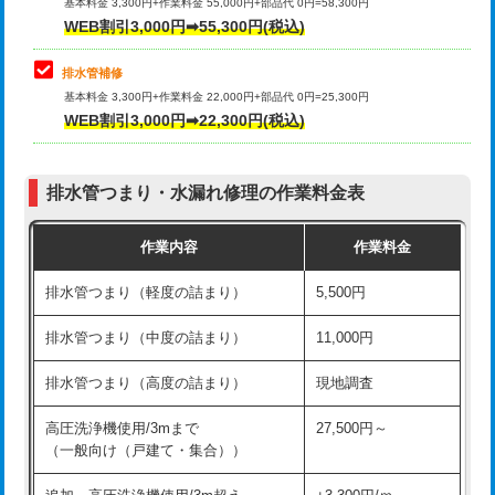
式）)
基本料金 3,300円+作業料金 55,000円+部品代 0円=58,300円
コンクリート斫り（厚さ10㎝超え）
38,500円
WEB割引3,000円➡55,300円(税込)
交換・取付(混合水栓（壁付・デッキ
16,500円+材料費
式・ワンホール）)
モルタル補修（厚さ10㎝まで）
27,500円
排水管補修
基本料金 3,300円+作業料金 22,000円+部品代 0円=25,300円
交換・取付(排水栓・排水トラップ
22,000円+材料費
モルタル補修（厚さ10㎝超え）
38,500円
WEB割引3,000円➡22,300円(税込)
（P/S/ポップアップ））
台所シンク・作業台設置
現場見積
交換・取付（その他部品）
11,000円+材料費
排水管つまり・水漏れ修理の作業料金表
追加人工
16,500円
持込商品取付（単水栓）
13,200円
作業内容
作業料金
廃棄・処分
現場見積
持込商品取付（混合水栓）
16,500円
排水管つまり（軽度の詰まり）
5,500円
※給水管工事は20mmまでの価格です。
持込商品取付（浄水器・分岐水栓）
16,500円
排水管つまり（中度の詰まり）
11,000円
給水管工事※（ホール加工)
16,500円
排水管つまり（高度の詰まり）
現地調査
給水管工事※（バンド止め)
3,300円
高圧洗浄機使用/3mまで
27,500円～
（一般向け（戸建て・集合））
給水管工事※（支持金具設置)
5,500円