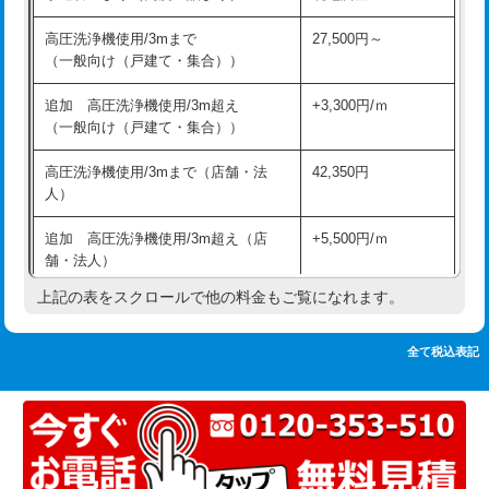
追加人工
16,500円
持込商品取付（単水栓）
13,200円
高圧洗浄機使用/3mまで
27,500円～
廃棄・処分
現場見積
（一般向け（戸建て・集合））
持込商品取付（混合水栓）
16,500円
※給水管工事は20mmまでの価格です。
追加 高圧洗浄機使用/3m超え
+3,300円/ｍ
持込商品取付（浄水器・分岐水栓）
16,500円
（一般向け（戸建て・集合））
排水管工事（土の掘削・埋め戻し作
11,000円~
高圧洗浄機使用/3mまで（店舗・法
42,350円
業）
人）
排水管工事（排水管工事/3ｍまで）
55,000円
追加 高圧洗浄機使用/3m超え（店
+5,500円/ｍ
舗・法人）
排水管工事（追加 排水管工事/3ｍ超
+11,000円
え）
上記の表をスクロールで他の料金もご覧になれます。
高度高圧洗浄換
現地調査
マス交換（土の掘削・埋め戻し作業）
11,000円~
トーラー作業
16,500円
全て税込表記
マス交換（深さ50㎝未満）
55,000円
トーラー機使用/3mまで
33,000円
マス交換（深さ50㎝以上）
66,000円
追加トーラー機使用/3m超え
+3,300円
コンクリート斫り（厚さ10㎝まで）
27,500円
カメラ調査
33,000円